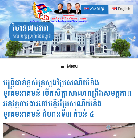
Skip
ភាសាខ្មែរ
English
to
content
វិមាន៧មករា
គណបក្សប្រជាជនកម្ពុជា
Menu
មន្ត្រីជាន់ខ្ពស់ក្រសួងប្រៃសណីយ៍និង
ទូរគមនាគមន៍ បើកសិក្ខាសាលាពង្រឹងសមត្ថភាព
អនុវត្តការងារនៅមន្ទីរប្រៃសណីយ៍និង
ទូរគមនាគមន៍ ជំហានទី៣ តំបន់ ៤