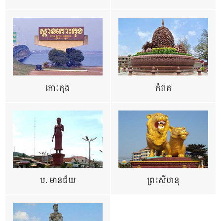
កោះកុង
កំពត
ប. មានជ័យ
ព្រះសីហនុ