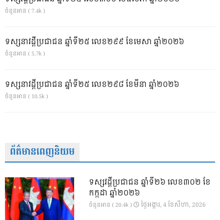
ចំនួនអាន ( 7.4k )
ទស្សនាវដ្ដីប្រជាជន ឆ្នាំទី២៥ លេខ២៩៩ ខែមេសា ឆ្នាំ២០២៦
ចំនួនអាន ( 5.7k )
ទស្សនាវដ្ដីប្រជាជន ឆ្នាំទី២៥ លេខ២៩៨ ខែមីនា ឆ្នាំ២០២៦
ចំនួនអាន ( 10.5k )
ព័ត៌មានពេញនិយម
ទស្សវដ្តីប្រជាជន ឆ្នាំទី២៦ លេខ៣០២ ខែ
កក្កដា ឆ្នាំ២០២៦
ថ្ងៃ​អង្គារ, 4 ខែ​សីហា, 2026
ចំនួនអាន ( 20.4k )