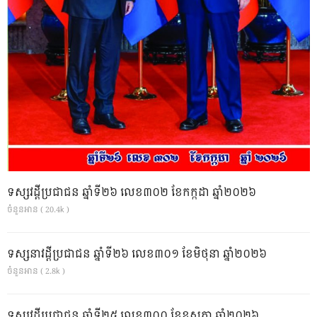
ទស្សវដ្តីប្រជាជន ឆ្នាំទី២៦ លេខ៣០២ ខែកក្កដា ឆ្នាំ២០២៦
ចំនួនអាន ( 20.4k )
ទស្សនាវដ្ដីប្រជាជន ឆ្នាំទី២៦ លេខ៣០១ ខែមិថុនា ឆ្នាំ២០២៦
ចំនួនអាន ( 2.8k )
ទស្សវដ្តីប្រជាជន ឆ្នាំទី២៥ លេខ៣០០ ខែឧសភា ឆ្នាំ២០២៦