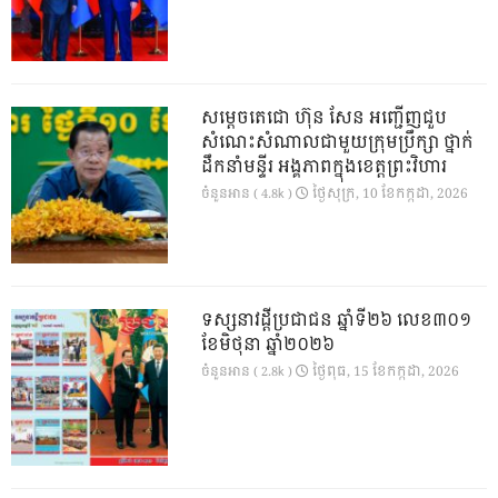
សម្តេចតេជោ ហ៊ុន សែន អញ្ជើញជួប
សំណេះសំណាលជាមួយក្រុមប្រឹក្សា ថ្នាក់
ដឹកនាំមន្ទីរ អង្គភាពក្នុងខេត្តព្រះវិហារ
ថ្ងៃ​សុក្រ, 10 ខែ​កក្កដា, 2026
ចំនួនអាន ( 4.8k )
ទស្សនាវដ្ដីប្រជាជន ឆ្នាំទី២៦ លេខ៣០១
ខែមិថុនា ឆ្នាំ២០២៦
ថ្ងៃ​ពុធ, 15 ខែ​កក្កដា, 2026
ចំនួនអាន ( 2.8k )