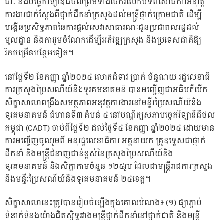
ជីវៈ និងបច្ចេកវិទ្យាឌីជីថលព្រមទាំងចែករំលែកបទពិសោធការអនុវត្ត
ការងារជាក់ស្តែងពីថ្នាក់ដឹកនាំក្រសួងដល់មន្ត្រីថ្នាក់ក្រោមជាតិ ដើម្បី
បង្កើនប្រសិទ្ធភាពនៃការផ្តល់សេវាសាធារណៈជូនប្រជាពលរដ្ឋដល់
មូលដ្ឋាន និងការរួមចំណែកដើម្បីអភិវឌ្ឍក្រសួង និងប្រទេសជាតិឱ្យ
រីកចម្រើនបន្ថែមទៀត។
នៅថ្ងៃទី២ ខែកញ្ញា ឆ្នាំ២០២៤ លោកជំទាវ ប្រាក់ ច័ន្ទណយ រដ្ឋលេខាធិ
ការក្រសួងប្រៃសណីយ៍និងទូរគមនាគមន៍ បានអញ្ជើញជាអធិបតីបើក
សិក្ខាសាលាពង្រឹងសមត្ថភាពអនុវត្តការងារនៅមន្ទីរប្រៃសណីយ៍និង
ទូរគមនាគមន៍ ជំហានទី៣ តំបន់ ៤ នៅបណ្ឌិត្យសភាបច្ចេកវិទ្យាឌីជីថល
កម្ពុជា (CADT) ចាប់ពីថ្ងៃទី២ ដល់ថ្ងៃទី៤ ខែកញ្ញា ឆ្នាំ២០២៤ ដោយមាន
ការអញ្ជើញចូលរួមពី អនុរដ្ឋលេខាធិការ អគ្គនាយក គ្រូឧទ្ទេសជាថ្នាក់
ដឹកនាំ និងមន្ត្រីជំនាញជាន់ខ្ពស់នៃក្រសួងប្រៃសណីយ៍និង
ទូរគមនាគមន៍ និងសិក្ខាកាមចំនួន ១២៥រូប ដែលជាមន្ដ្រីរាជការក្រសួង
និងមន្ទីរប្រៃសណីយ៍និងទូរគមនាគមន៍ ២៤ខេត្ត។
សិក្ខាសាលានេះត្រូវបានរៀបចំឡើងក្នុងគោលបំណង៖ (១) ផ្សាភ្ជាប់
ទំនាក់ទំនងយ៉ាងជិតស្និទ្ធរវាងមន្ត្រីថ្នាក់ដឹកនាំនៅថ្នាក់ជាតិ និងមន្ត្រី