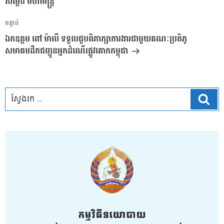
សម្ដេច មហាមន្រ្តី
អត្ថបទ
បន្ទាប់
បន្ទាប់
ឯកឧត្តម ពៅ ម៉ាលី ទទួលជួបពិភាក្សាការងារជាមួយគណៈប្រតិភូ
សមាគមដឹកជញ្ជូនអ្នកដំណើរផ្លូវគោកកម្ពុជា
ស្វែ