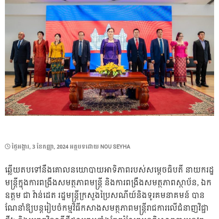
POSTED
ថ្ងៃ​អង្គារ, 3 ខែ​កញ្ញា, 2024
អត្ថបទដោយ
NOU SEYHA
ON
ឆ្លើយតបទៅនឹងគោលនយោបាយអាទិភាពរបស់សម្តេចធិបតី នាយករដ្ឋ
មន្ត្រីក្នុងការពង្រឹងសមត្ថភាពមន្ត្រី និងការពង្រឹងសមត្ថភាពស្ថាប័ន, ឯក
ឧត្តម ជា វ៉ាន់ដេត រដ្ឋមន្រ្តីក្រសួងប្រៃសណីយ៍និងទូរគមនាគមន៍ បាន
ណែនាំឱ្យបន្តរៀបចំកម្មវិធីកសាងសមត្ថភាពមន្ត្រីរាជការលើជំនាញវិជ្ជា