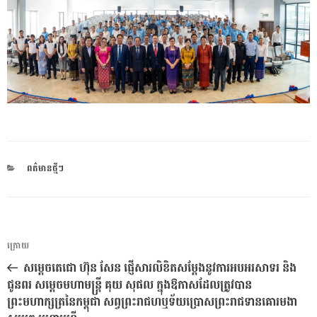
CATEGORIES
ពត៌មានថ្មីៗ
ការ​
អត្ថបទ
ក្រោយ
នាំទិស​
មុន
សម្ដេចតេជោ ហ៊ុន សែន ផ្ញើសារលិខិតសម្ដែងនូវការអបអរសាទរ និង
ប្រកាស
ជូនពរ សម្តេចមហាមន្ត្រី គុយ សុផល ក្នុងឱកាសដែលត្រូវបាន
ព្រះមហាក្សត្រនៃកម្ពុជា សព្វព្រះរាជហឬទ័យប្រោសព្រះរាជទានគោរមងា