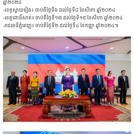
ឆ្នាំ២០២៤
-ខេត្តស្វាយរៀង៖ ចាប់ពីថ្ងៃទី៦ ដល់ថ្ងៃទី៨ ខែសីហា ឆ្នាំ២០២៤
-ខេត្តពោធិ៍សាត់៖ ចាប់ពីថ្ងៃទី១៣ ដល់ថ្ងៃទី១៥ ខែសីហា ឆ្នាំ២០២៤
-រាជធានីភ្នំពេញ៖ ចាប់ពីថ្ងៃទី២ ដល់ថ្ងៃទី៤ ខែកញ្ញា ឆ្នាំ២០២៤៕