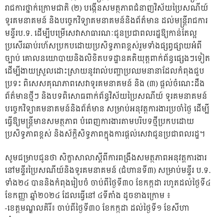
រាជការថ្នាក់ក្រោមជាតិ (២) បង្កើនសមត្ថភាពជំនាញវិស័យប្រៃសណីយ៍
ទូរគមនាគមន៍ និងបច្ចេកវិទ្យាគមនាគមន៍និងព័ត៌មាន ដល់មន្ត្រីរាជការ
មន្ទីរប.ទ. ដើម្បីបម្រើសេវាសាធារណៈជូនប្រជាពលរដ្ឋឱ្យកាន់តែល្អ
ប្រសើរឆាប់រហ័សប្រកបដោយប្រសិទ្ធភាពខ្ពស់រួមទាំងផ្សព្វផ្សាយអំពី
ច្បាប់ គោលនយោបាយនិងលិខិតបទដ្ឋានគតិយុត្តពាក់ព័ន្ធផ្សេងៗទៀត
ដើម្បីងាយស្រួលដោះស្រាយនូវរាល់បញ្ហាប្រឈមនានាដែលកំពុងជួប
ប្រទះ ពិសេសគុណភាពសេវាទូរគមនាគមន៍ និង (៣) ផ្តល់ចំណេះដឹង
ព័ត៌មានថ្មីៗ និងបទពិសោធពាក់ព័ន្ធវិស័យប្រៃសណីយ៍ ទូរគមនាគមន៍
បច្ចេកវិទ្យាគមនាគមន៍និងព័ត៌មាន សម្រាប់អនុវត្តការងារប្រចាំថ្ងៃ ដើម្បី
ធ្វើឱ្យមន្រ្តីមានសមត្ថភាព បំពេញការងារតាមបរិបទថ្មីប្រកបដោយ
ប្រសិទ្ធភាពខ្ពស់ និងស័ក្តិសិទ្ធភាពក្នុងការផ្តល់សេវាជូនប្រជាពលរដ្ឋ។
សូមជម្រាបជូនថា សិក្ខាសាលាស្ដីពីការពង្រឹងសមត្ថភាពអនុវត្តការងារ
នៅមន្ទីរប្រៃសណីយ៍និងទូរគមនាគមន៍ (ជំហានទី៣) សម្រាប់មន្ទីរ ប.ទ.
ទាំង២៤ បាននិងកំពុងរៀបចំ ចាប់ពីថ្ងៃទី៣០ ខែកក្កដា រហូតដល់ថ្ងៃទី៤
ខែកញ្ញា ឆ្នាំ២០២៤ ដែលធ្វើនៅ ៤ទីតាំង ដូចខាងក្រោម ៖
-ខេត្តមណ្ឌលគិរី៖ ចាប់ពីថ្ងៃទី៣០ ខែកក្កដា ដល់ថ្ងៃទី១ ខែសីហា