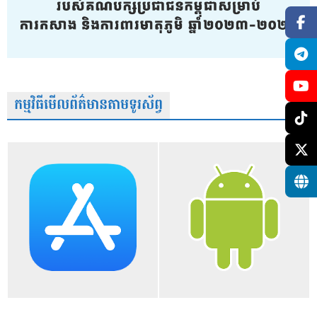
កម្មវិធីមើលព័ត៌មានតាមទូរស័ព្វ