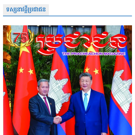
ទស្សនាវដ្តីប្រជាជន