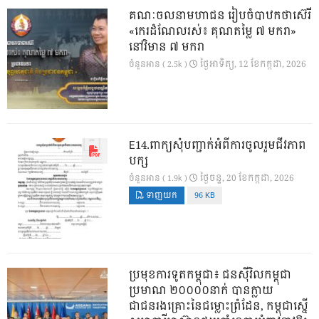
គណៈចលនាមហាជន រៀបចំបាឋកថាស៊េរី
«កេរដំណែលរស់៖ គុណតម្លៃ ៧ មករា»
នៅវិមាន ៧ មករា
ថ្ងៃ​អាទិត្យ, 12 ខែ​កក្កដា, 2026
ចំនួនអាន ( 2.5k )
E14.ពាក្យសុំបញ្ជាក់អំពីការចូលរួមជីវភាព
បក្ស
ថ្ងៃ​ចន្ទ, 20 ខែ​កក្កដា, 2026
ចំនួនអាន ( 1.9k )
ទាញយក
96 KB
ប្រមុខការទូតកម្ពុជា៖ ជនស៊ីវិលកម្ពុជា
ប្រមាណ ២០០០០នាក់ បានក្លាយ
ជាជនរងគ្រោះនៃជម្លោះព្រំដែន, កម្ពុជាស្នើ