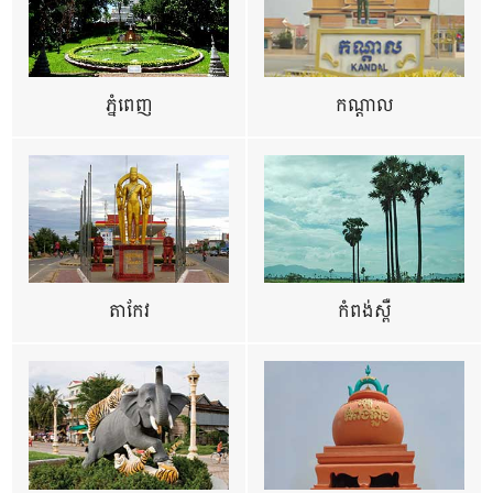
ភ្នំពេញ
កណ្តាល
តាកែវ
កំពង់ស្ពឺ