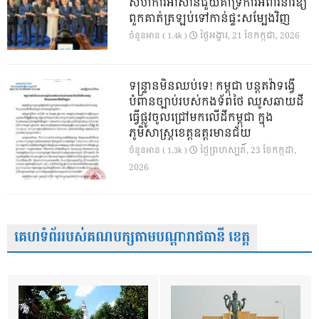
សហការីអាស៊ានជួយគាំទ្រការអំពាវនាវឱ្យ
ពួកគាត់ត្រឡប់ទៅកាន់ផ្ទះសម្បែងវិញ
ថ្ងៃ​អង្គារ, 21 ខែ​កក្កដា, 2026
ចំនួនអាន ( 1.4k )
ទន្ទ្រានមិនឈប់ទេ! កម្ពុជា បន្តតវ៉ាទង្វើ
បំពានច្បាប់របស់កងទ័ពថៃ ឈូសឆាយដី
ធ្វើផ្លូវចូលជ្រៅមកលើដីកម្ពុជា ក្នុង
ភូមិសាស្ត្រខេត្តឧត្តរមានជ័យ
ថ្ងៃ​ព្រហស្បតិ៍, 23 ខែ​កក្កដា,
ចំនួនអាន ( 1.3k )
2026
គេហទំព័ររបស់គណបក្សតាមបណ្តារាជធានី ខេត្ត