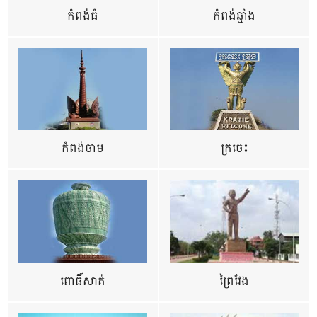
កំពង់ធំ
កំពង់ឆ្នាំង
កំពង់ចាម
ក្រចេះ
ពោធិ៍សាត់
ព្រៃវែង