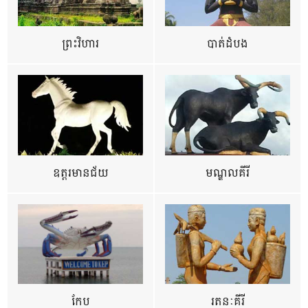
ព្រះវិហារ
បាត់ដំបង
ឧត្ដរមានជ័យ
មណ្ឌលគីរី
កែប
រតនៈគីរី