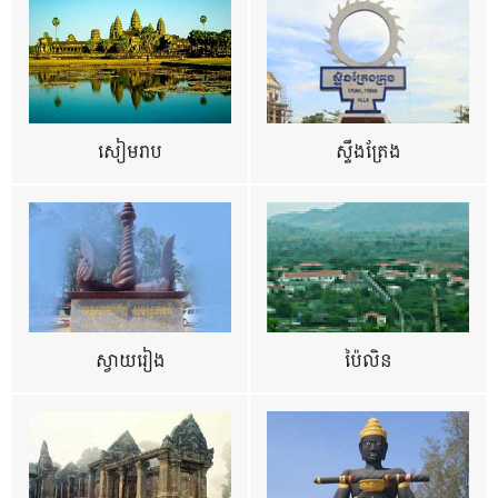
សៀមរាប
ស្ទឹងត្រែង
ស្វាយរៀង
ប៉ៃលិន