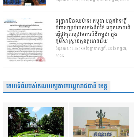
ទន្ទ្រានមិនឈប់ទេ! កម្ពុជា បន្តតវ៉ាទង្វើ
បំពានច្បាប់របស់កងទ័ពថៃ ឈូសឆាយដី
ធ្វើផ្លូវចូលជ្រៅមកលើដីកម្ពុជា ក្នុង
ភូមិសាស្ត្រខេត្តឧត្តរមានជ័យ
ថ្ងៃ​ព្រហស្បតិ៍, 23 ខែ​កក្កដា,
ចំនួនអាន ( 1.4k )
2026
គេហទំព័ររបស់គណបក្សតាមបណ្តារាជធានី ខេត្ត