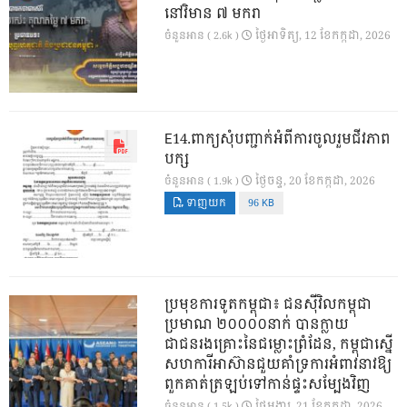
នៅវិមាន ៧ មករា
ថ្ងៃ​អាទិត្យ, 12 ខែ​កក្កដា, 2026
ចំនួនអាន ( 2.6k )
E14.ពាក្យសុំបញ្ជាក់អំពីការចូលរួមជីវភាព
បក្ស
ថ្ងៃ​ចន្ទ, 20 ខែ​កក្កដា, 2026
ចំនួនអាន ( 1.9k )
ទាញយក
96 KB
ប្រមុខការទូតកម្ពុជា៖ ជនស៊ីវិលកម្ពុជា
ប្រមាណ ២០០០០នាក់ បានក្លាយ
ជាជនរងគ្រោះនៃជម្លោះព្រំដែន, កម្ពុជាស្នើ
សហការីអាស៊ានជួយគាំទ្រការអំពាវនាវឱ្យ
ពួកគាត់ត្រឡប់ទៅកាន់ផ្ទះសម្បែងវិញ
ថ្ងៃ​អង្គារ, 21 ខែ​កក្កដា, 2026
ចំនួនអាន ( 1.5k )