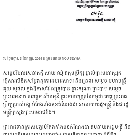
POSTED
ថ្ងៃ​អង្គារ, 3 ខែ​កញ្ញា, 2024
អត្ថបទដោយ
NOU SEYHA
ON
សម្ដេចវិបុលសេនាភក្ដី សាយ ឈុំ ឧត្តមប្រឹក្សាផ្ទាល់ព្រះមហាក្សត្រ
ផ្ញើសារលិខិតសម្ដែងនូវការអបអរសាទរ និងជូនពរ សម្តេច មហាមន្ត្រី
គុយ សុផល ក្នុងឱកាសដែលត្រូវបាន ព្រះករុណា ព្រះបាទ សម្ដេច
ព្រះបរមនាថ នរោត្តម សីហមុនី ព្រះមហាក្សត្រនៃកម្ពុជា ចេញព្រះរាជ
ក្រឹត្យត្រាស់បង្គាប់តែងតាំងមុខតំណែងជា ឧបនាយករដ្ឋមន្ត្រី និងជារដ្ឋ
មន្ត្រីក្រសួងព្រះបរមរាជវាំង។
ព្រះរាជទានត្រាស់បង្គាប់តែងតាំងមុខតំណែងជា ឧបនាយករដ្ឋមន្ត្រី និង