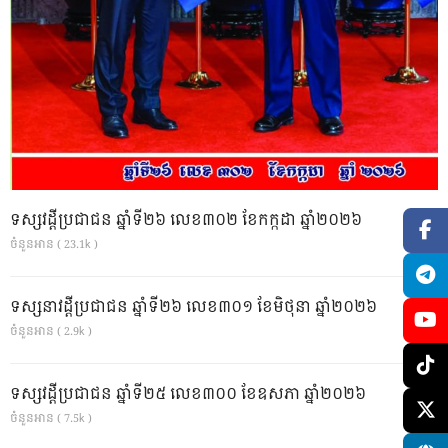
ទស្សវដ្តីប្រជាជន ឆ្នាំទី២៦ លេខ៣០២ ខែកក្កដា ឆ្នាំ២០២៦
ចំនួនអាន ( 23.1k )
ទស្សនាវដ្ដីប្រជាជន ឆ្នាំទី២៦ លេខ៣០១ ខែមិថុនា ឆ្នាំ២០២៦
ចំនួនអាន ( 2.9k )
ទស្សវដ្តីប្រជាជន ឆ្នាំទី២៥ លេខ៣០០ ខែឧសភា ឆ្នាំ២០២៦
ចំនួនអាន ( 7.5k )