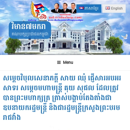
Skip
ភាសាខ្មែរ
English
to
content
វិមាន៧មករា
គណបក្សប្រជាជនកម្ពុជា
Menu
សម្ដេចវិបុលសេនាភក្ដី សាយ ឈុំ ផ្ញើសារអបអរ
សាទរ សម្តេចមហាមន្ត្រី គុយ សុផល ដែលត្រូវ
បានព្រះមហាក្សត្រ ត្រាស់បង្គាប់តែងតាំងជា
ឧបនាយករដ្ឋមន្ត្រី និងជារដ្ឋមន្ត្រីក្រសួងព្រះបរម
រាជវាំង