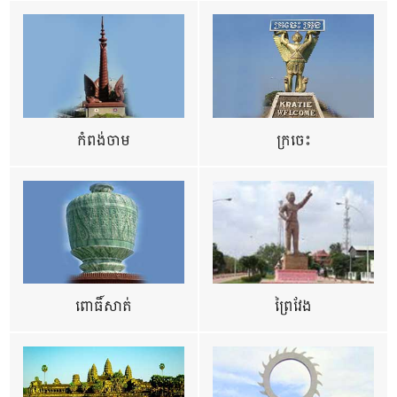
កំពង់ចាម
ក្រចេះ
ពោធិ៍សាត់
ព្រៃវែង