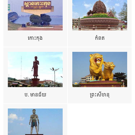
កោះកុង
កំពត
ប. មានជ័យ
ព្រះសីហនុ