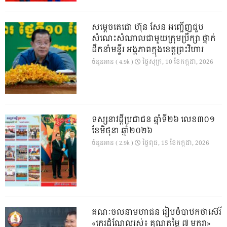
សម្តេចតេជោ ហ៊ុន សែន អញ្ជើញជួប
សំណេះសំណាលជាមួយក្រុមប្រឹក្សា ថ្នាក់
ដឹកនាំមន្ទីរ អង្គភាពក្នុងខេត្តព្រះវិហារ
ថ្ងៃ​សុក្រ, 10 ខែ​កក្កដា, 2026
ចំនួនអាន ( 4.9k )
ទស្សនាវដ្ដីប្រជាជន ឆ្នាំទី២៦ លេខ៣០១
ខែមិថុនា ឆ្នាំ២០២៦
ថ្ងៃ​ពុធ, 15 ខែ​កក្កដា, 2026
ចំនួនអាន ( 2.9k )
គណៈចលនាមហាជន រៀបចំបាឋកថាស៊េរី
«កេរដំណែលរស់៖ គុណតម្លៃ ៧ មករា»