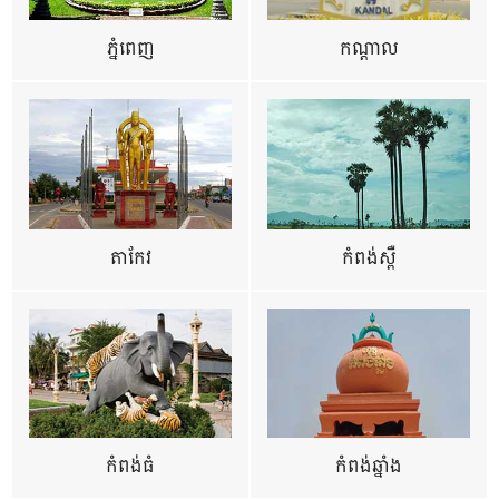
ភ្នំពេញ
កណ្តាល
តាកែវ
កំពង់ស្ពឺ
កំពង់ធំ
កំពង់ឆ្នាំង