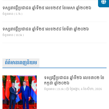
ទស្សនាវដ្ដីប្រជាជន ឆ្នាំទី២៥ លេខ២៩៩ ខែមេសា ឆ្នាំ២០២៦
ចំនួនអាន ( 5.7k )
ទស្សនាវដ្ដីប្រជាជន ឆ្នាំទី២៥ លេខ២៩៨ ខែមីនា ឆ្នាំ២០២៦
ចំនួនអាន ( 10.5k )
ព័ត៌មានពេញនិយម
ទស្សវដ្តីប្រជាជន ឆ្នាំទី២៦ លេខ៣០២ ខែ
កក្កដា ឆ្នាំ២០២៦
ថ្ងៃ​អង្គារ, 4 ខែ​សីហា, 2026
ចំនួនអាន ( 23.1k )