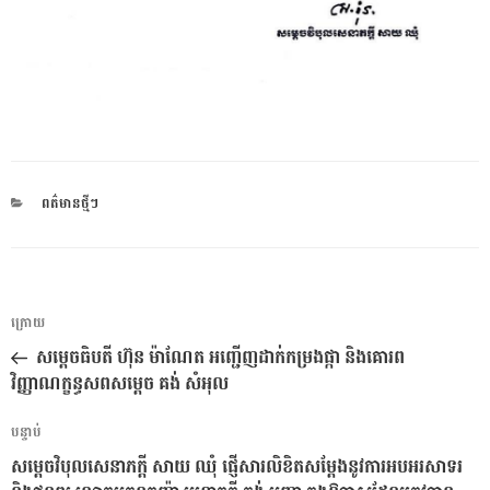
CATEGORIES
ពត៌មានថ្មីៗ
ការ​
អត្ថបទ
ក្រោយ
នាំទិស​
មុន
សម្តេចធិបតី ហ៊ុន ម៉ាណែត អញ្ជើញដាក់កម្រងផ្កា និងគោរព
ប្រកាស
វិញ្ញាណក្ខន្ធសពសម្តេច គង់ សំអុល
អត្ថបទ
បន្ទាប់
បន្ទាប់
សម្ដេចវិបុលសេនាភក្ដី សាយ ឈុំ ផ្ញើសារលិខិតសម្ដែងនូវការអបអរសាទរ