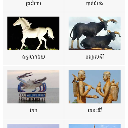
ព្រះវិហារ
បាត់ដំបង
ឧត្ដរមានជ័យ
មណ្ឌលគីរី
កែប
រតនៈគីរី