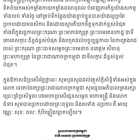
ជារដ្ឋមន្ត្រីក្រសួងព្រះបរមរាជវាំង ជាសក្ខីភាពឆ្លុះបង្ហាញ អំពីកិច្ច
ខិតខំយកអស់កម្លាំងកាយកម្លាំងពលានុពល បំពេញភារកិច្ចយ៉ាងសកម្ម
ទាំងយប់ ទាំងថ្ងៃ នៅគ្រប់ទីកន្លែងយ៉ាងខ្ជាប់ខ្ជួនបានយ៉ាងល្អប្រពៃ
ប្រកបដោយមនសិការ និងដោយស្មារតីយកចិត្តទុកដាក់ខ្ពស់បំផុត
តាំងពីក្នុងរជ្ជកាលព្រះករុណា ព្រះមហាវរក្សត្រ ព្រះបរមរតនកោដ្ឋ ជាទី
គោរពសក្ការៈដ៏ខ្ពង់ខ្ពស់បំផុត និងរហូតដល់បច្ចុប្បន្នកាល នៃការគ្រងរាជ
របស់ ព្រះករុណា ព្រះបាទសម្ដេចព្រះបរមនាថ នរោត្តម សីហនុ
ព្រះមហាក្សត្រ នៃព្រះរាជាណាចក្រកម្ពុជា ជាទីសក្ការៈដ៏ខ្ពស់ខ្ពស់
បំផុត។
ក្នុងឱកាសដ៏ប្រសើរថ្លៃថ្លានេះ សូមបួងសួងដល់វត្ថុស័ក្តិសិទ្ធិទាំងអស់ក្នុង
លោក ទេវតាថែរក្សាព្រះរាជាណាចក្រកម្ពុជា សូមជួយអភិបាលគ្រងរក្សា
ប្រោះព្រំប្រសិទ្ធពរ បវរមហាប្រសើរជូនសម្ដេច មហាមន្រ្តី និងលោក
ជំទាវ សូមបានប្រកបដោយព្រះពុទ្ធពរ និងពរទាំង ៤ប្រការ គឺ អាយុ
វណ្ណៈ សុខៈ ពលៈ កុំបីឃ្លៀងឃ្លាតឡើយ៕