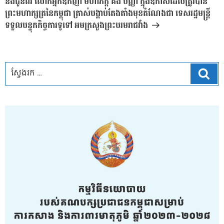
និងជូនពរ លោកអ្នកឧកញ៉ា មហាភក្ដី គង់ បញ្ញា ក្នុងឱកាសដែលត្រូវបាន
ព្រះមហាក្សត្រនៃកម្ពុជា ត្រាស់បង្គាប់តែងតាំងមុខតំណែងជា ទេសរដ្ឋមន្រ្តី
ទទួលបន្ទុកកិច្ចការទូទៅ អមក្រសួងព្រះបរមរាជវាំង
ស្វែ