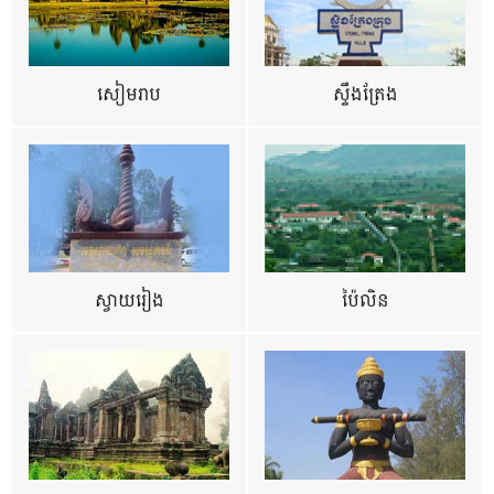
សៀមរាប
ស្ទឹងត្រែង
ស្វាយរៀង
ប៉ៃលិន