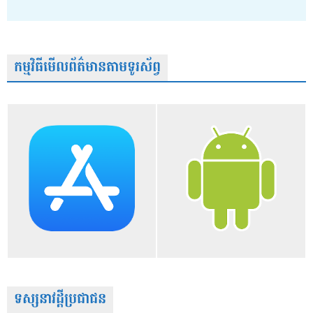
កម្មវិធីមើលព័ត៌មានតាមទូរស័ព្វ
ទស្សនាវដ្តីប្រជាជន