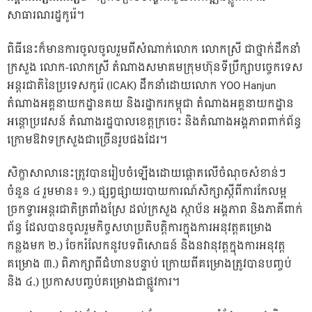
សាធារណរដ្ឋកូរ៉េ។
ពិធីនេះក៏មា​នការចូលចូលរួមពីសំណាក់លោក លោកស្រី ជាថ្នាក់ដឹកនាំ
ក្រសួង លោក-លោកស្រី តំណាងសមាគមក្រុមហ៊ុនទីប្រឹក្សាបច្ចេកទេស
អន្តរជាតិនៃប្រទេសកូរ៉េ (ICAK) ដឹកនាំដោយលោក YOO Hanjun
តំណាងអគ្គនាយកដ្ឋានគយ និងរដ្ឋាករកម្ពុជា តំណាងអគ្គនាយកដ្ឋាន
អន្តោប្រវេសន៍ តំណាងរដ្ឋបាលខេត្តក្រចេះ និងតំណាងអង្គភាពពាក់ព័ន្ធ
ក្រោមឱវាទក្រសួងជាច្រើនរូបផងដែរ។
សិក្ខាសាលានេះត្រូវបានរៀបចំឡើងដោយផ្តោតលើចំណុចសំខាន់ៗ
ចំនួន ៤ រួមមាន៖ ១.) ផ្សព្វផ្សាយរបាយការណ៍សិក្សាស្តីពីការកែលម្អ
ច្រកទ្វារអន្តរជាតិត្រពាំងស្រែ ដល់ក្រសួង ស្ថាប័ន អង្គភាព និងភាគីពាក់
ព័ន្ធ ដែលបានចូលរួមកិច្ចសហប្រតិបត្តិការក្នុងការអនុវត្តគម្រោង
កន្លងមក ២.) ចែករំលែកនូវបទពិសោធន៍ និងនវានុវត្តក្នុងការអនុវត្ត
គម្រោង ៣.) ពិភាក្សាពីជំហានបន្ទាប់ ក្រោយពីគម្រោងត្រូវបានបញ្ចប់
និង ៤.) ប្រកាសបញ្ចប់គម្រោងជាផ្លូវការ។