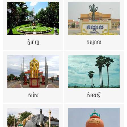
ភ្នំពេញ
កណ្តាល
តាកែវ
កំពង់ស្ពឺ