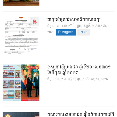
ពាក្យសុំចូលជាសមាជិកគណបក្ស
ថ្ងៃ​ព្រហស្បតិ៍, 9 ខែ​កក្កដា,
ចំនួនអាន ( 4.1k )
2026
ទាញយក
93 KB
ទស្សនាវដ្ដីប្រជាជន ឆ្នាំទី២៦ លេខ៣០១
ខែមិថុនា ឆ្នាំ២០២៦
ថ្ងៃ​ពុធ, 15 ខែ​កក្កដា, 2026
ចំនួនអាន ( 2.7k )
គណៈចលនាមហាជន រៀបចំបាឋកថាស៊េរី