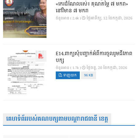
«កេរដំណែលរស់៖ គុណតម្លៃ ៧ មករា»
នៅវិមាន ៧ មករា
ថ្ងៃ​អាទិត្យ, 12 ខែ​កក្កដា, 2026
ចំនួនអាន ( 2.4k )
E14.ពាក្យសុំបញ្ជាក់អំពីការចូលរួមជីវភាព
បក្ស
ថ្ងៃ​ចន្ទ, 20 ខែ​កក្កដា, 2026
ចំនួនអាន ( 1.7k )
ទាញយក
96 KB
គេហទំព័ររបស់គណបក្សតាមបណ្តារាជធានី ខេត្ត