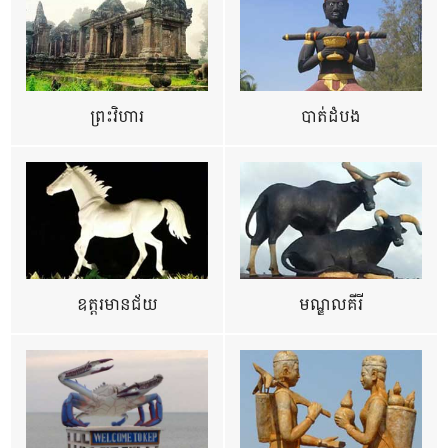
ព្រះវិហារ
បាត់ដំបង
ឧត្ដរមានជ័យ
មណ្ឌលគីរី