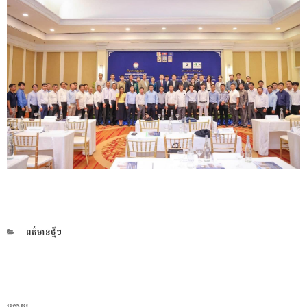
CATEGORIES
ពត៌មានថ្មីៗ
ការ​