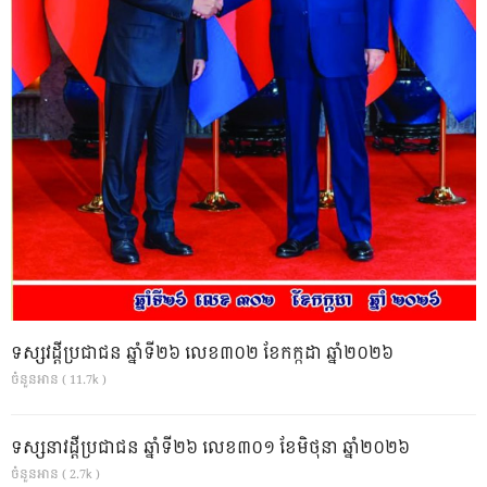
ទស្សវដ្តីប្រជាជន ឆ្នាំទី២៦ លេខ៣០២ ខែកក្កដា ឆ្នាំ២០២៦
ចំនួនអាន ( 11.7k )
ទស្សនាវដ្ដីប្រជាជន ឆ្នាំទី២៦ លេខ៣០១ ខែមិថុនា ឆ្នាំ២០២៦
ចំនួនអាន ( 2.7k )