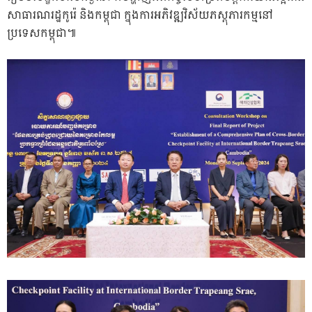
សាធារណរដ្ឋកូរ៉េ និងកម្ពុជា ក្នុងការអភិវឌ្ឍវិស័យភស្តុភារកម្មនៅ
ប្រទេសកម្ពុជា៕