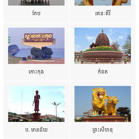
កែប
រតនៈគីរី
កោះកុង
កំពត
ប. មានជ័យ
ព្រះសីហនុ