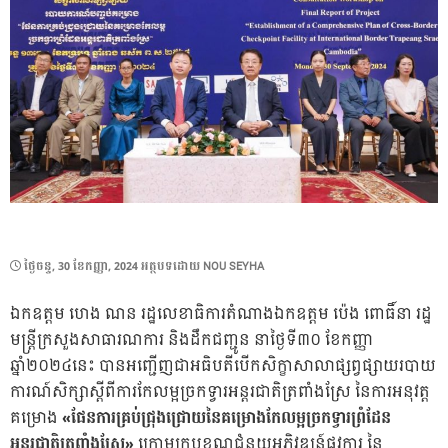
POSTED
ថ្ងៃ​ចន្ទ, 30 ខែ​កញ្ញា, 2024
អត្ថបទដោយ
NOU SEYHA
ON
ឯកឧត្តម ហេង ណន រដ្ឋលេខាធិការតំណាងឯកឧត្តម ប៉េង ពោធិ៍នា រដ្ឋ
មន្ត្រីក្រសួងសាធារណការ និងដឹកជញ្ជូន នាថ្ងៃទី៣០ ខែកញ្ញា
ឆ្នាំ២០២៤នេះ បានអញ្ជើញជាអធិបតីបើកសិក្ខាសាលាផ្សព្វផ្សាយ​របាយ
ការណ៍សិក្សាស្តីពីការកែលម្អច្រកទ្វារអន្តរជាតិត្រពាំងស្រែ នៃការអនុវត្ត
គម្រោង
«ផែនការគ្រប់ជ្រុងជ្រោយនៃគម្រោងកែលម្អច្រកទ្វារព្រំដែន
អន្តរជាតិត្រពាំងស្រែ»
ក្រោមក្របខណ្ឌជំនួយអភិវឌ្ឍន៍ផ្លូវការ នៃ