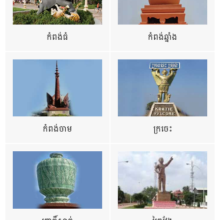
កំពង់ធំ
កំពង់ឆ្នាំង
កំពង់ចាម
ក្រចេះ