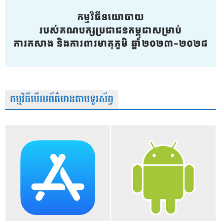
កម្មវិធីមើលព័ត៌មានតាមទូរស័ព្វ