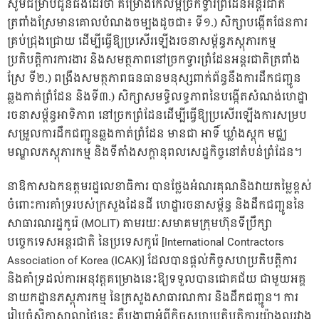
សូមជម្រាបជូនផងដែរថា គម្រោងកែលម្អច្រកទ្វារព្រំដែនអន្តរជាតិ
ត្រពាំងស្រែមានគោលបំណងចម្បងដូចជា៖ ទី១.) សិក្សាបង្កើតផែនការ
គ្រប់ជ្រុងជ្រោយ ដើម្បីធ្វើឱ្យប្រសើរឡើងរចនាសម្ព័ន្ធភស្តុភារកម្ម
ប្រតិបត្តិការការងារ និងសមត្ថភាពនៅច្រកទ្វារព្រំដែនអន្តរជាតិត្រពាំង
ស្រែ ទី២.) ពង្រឹងសមត្ថភាពធនធានមនុស្សពាក់ព័ន្ធនឹងការដឹកជញ្ជូន
ឆ្លងកាត់ព្រំដែន និងទី៣.) សិក្សាសមទ្ធិលទ្ធភាព​នៃបង្កើតសំណង់​ហេដ្ឋា
រចនាសម្ព័ន្ធអាទិភាព នៅច្រកព្រំដែនដើម្បីធ្វើឱ្យប្រសើរឡើងការសម្រប
សម្រួលការដឹកជញ្ជូនឆ្លងកាត់ព្រំដែន មានជា អាទិ៍ ឃ្លាំងស្តុក មជ្ឈ
មណ្ឌលភស្តុភារកម្ម និងទីតាំងសក្តានុពលសេដ្ឋកិច្ចនៅតំបន់ព្រំដែន។
នាឱកាសឯកឧត្តមរដ្ឋលេខាធិការ បានថ្លែងអំណរគុណនិងវាយតម្លៃខ្ពស់
ចំពោះការគាំទ្ររបស់ក្រសួងដែនដី ហេដ្ឋារចនាសម្ព័ន្ធ និងដឹកជញ្ជូននៃ
សាធារណរដ្ឋកូរ៉េ (MOLIT) តាមរយៈសមាគមក្រុមហ៊ុន​ទីប្រឹក្សា
បច្ចេកទេស​អន្តរជាតិ នៃប្រទេសកូរ៉េ [International Contractors
Association of Korea (ICAK)] ដែលបានផ្តល់កិច្ចសហប្រតិបត្តិការ
និងគាំទ្រដល់ការអនុវត្តគម្រោងនេះឱ្យទទួលបានជោគជ័យ ជាមួយអគ្គ
នាយកដ្ឋាន​ភស្តុភារកម្ម នៃក្រសួងសាធារណការ និងដឹកជញ្ជូន។ ការ
រៀបចំសិក្ខាសាលាថ្ងៃនេះ គឺបង្ហាញអំពីកិច្ចសហប្រតិបត្តិការយ៉ាងល្អរវាង