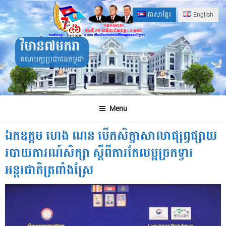
Skip
ភាសាខ្មែរ
English
to
content
វិមាន៧មករា
គណបក្សប្រជាជនកម្ពុជា
Menu
ឯកឧត្តម ហេង ណន បើកសិក្ខាសាលាផ្សព្វផ្សាយ
របាយការណ៍សិក្សា ស្តីពីការកែលម្អច្រកទ្វារ
អន្តរជាតិត្រពាំងស្រែ