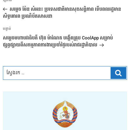
អត្ថបទ
ក្រោយ
នាំទិស​
មុន
សម្តេច ម៉ែន សំអន៖ ប្រទេសជាតិមានសុខសន្តិភាព ទើបពលរដ្ឋមាន
ប្រកាស
សិទ្ធគោរព ប្រណិប័តសាសនា
អត្ថបទ
បន្ទាប់
បន្ទាប់
សម្តេចមហាបវរធិបតី ហ៊ុន ម៉ាណែត បង្កើតគ្រុប CoolApp សម្រាប់
ផ្សព្វផ្សាយពីសកម្មភាពការងារប្រចាំថ្ងៃរបស់រាជរដ្ឋាភិបាល
ស្វែ