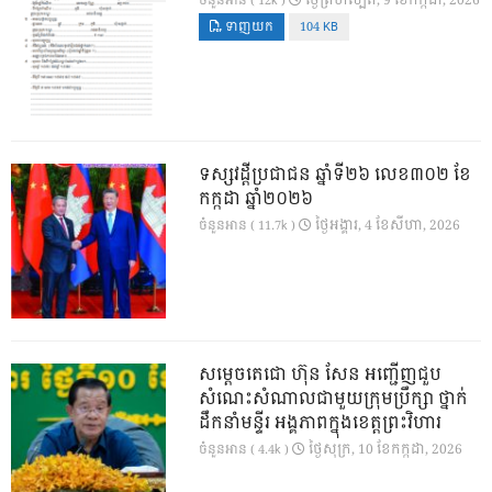
ថ្ងៃ​ព្រហស្បតិ៍, 9 ខែ​កក្កដា, 2026
ចំនួនអាន ( 12k )
ទាញយក
104 KB
ទស្សវដ្តីប្រជាជន ឆ្នាំទី២៦ លេខ៣០២ ខែ
កក្កដា ឆ្នាំ២០២៦
ថ្ងៃ​អង្គារ, 4 ខែ​សីហា, 2026
ចំនួនអាន ( 11.7k )
សម្តេចតេជោ ហ៊ុន សែន អញ្ជើញជួប
សំណេះសំណាលជាមួយក្រុមប្រឹក្សា ថ្នាក់
ដឹកនាំមន្ទីរ អង្គភាពក្នុងខេត្តព្រះវិហារ
ថ្ងៃ​សុក្រ, 10 ខែ​កក្កដា, 2026
ចំនួនអាន ( 4.4k )