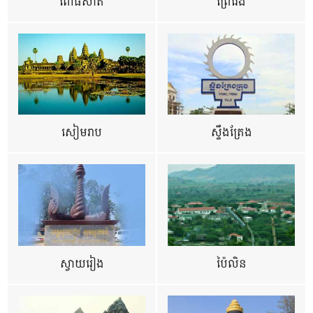
ពោធិ៍សាត់
ព្រៃវែង
សៀមរាប
ស្ទឹងត្រែង
ស្វាយរៀង
ប៉ៃលិន