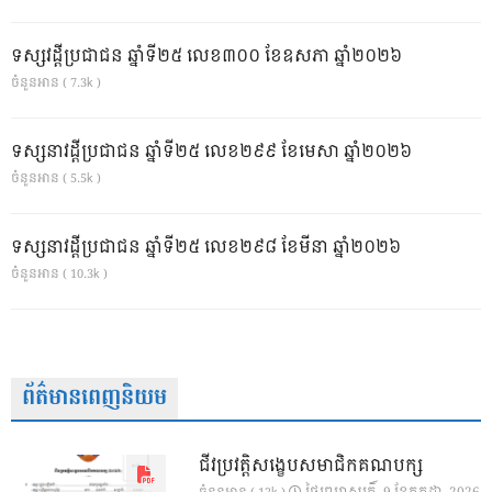
ទស្សវដ្តីប្រជាជន ឆ្នាំទី២៥ លេខ៣០០ ខែឧសភា ឆ្នាំ២០២៦
ចំនួនអាន ( 7.3k )
ទស្សនាវដ្ដីប្រជាជន ឆ្នាំទី២៥ លេខ២៩៩ ខែមេសា ឆ្នាំ២០២៦
ចំនួនអាន ( 5.5k )
ទស្សនាវដ្ដីប្រជាជន ឆ្នាំទី២៥ លេខ២៩៨ ខែមីនា ឆ្នាំ២០២៦
ចំនួនអាន ( 10.3k )
ព័ត៌មានពេញនិយម
ជីវប្រវត្តិសង្ខេបសមាជិកគណបក្ស