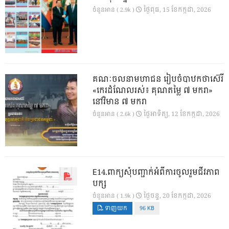
ថ្ងៃ​ពុធ, 15 ខែ​កក្កដា, 2026
ចំនួនអាន ( 2.9k )
គណៈចលនាមហាជន រៀបចំបាឋកថាស៊េរី
«កេរដំណែលរស់៖ គុណតម្លៃ ៧ មករា»
នៅវិមាន ៧ មករា
ថ្ងៃ​អាទិត្យ, 12 ខែ​កក្កដា, 2026
ចំនួនអាន ( 2.6k )
E14.ពាក្យសុំបញ្ជាក់អំពីការចូលរួមជីវភាព
បក្ស
ថ្ងៃ​ចន្ទ, 20 ខែ​កក្កដា, 2026
ចំនួនអាន ( 1.9k )
ទាញយក
96 KB