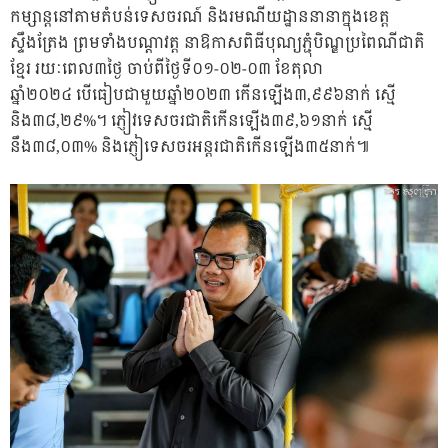
កម្សាន្តនៅតាមតំបន់ទេសចរណ៍ និងរមណីយដ្ឋាននានាក្នុងខេត្ត
ស្ទឹងត្រែង ព្រមទាំងបណ្តាវត្ត នាឱកាសពិធីបុណ្យភ្ជុំបិណ្ឌប្រពៃណីជាតិ
ខ្មែរ រយៈពេល៣ថ្ងៃ ចាប់ពីថ្ងៃទី០១-០២-០៣ ខែតុលា
ឆ្នាំ២០២៤ បើធៀបជាមួយឆ្នាំ២០២៣ កើនឡើង៣,៩៩៦នាក់ ស្មើ
និង៣៨,២៩%។ ភ្ញៀវទេសចរជាតិកើនឡើង៣៩,៦១នាក់ ស្មើ
នឹង៣៨,០៣% និងភ្ញៀទេសចរអន្តរជាតិកើនឡើង៣៥នាក់៕