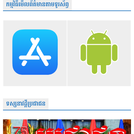
កម្មវិធីមើលព័ត៌មានតាមទូរស័ព្វ
ទស្សនាវដ្តីប្រជាជន