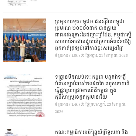
ប្រមុខការទូតកម្ពុជា៖ ជនស៊ីវិលកម្ពុជា
ប្រមាណ ២០០០០នាក់ បានក្លាយ
ជាជនរងគ្រោះនៃជម្លោះព្រំដែន, កម្ពុជាស្នើ
សហការីអាស៊ានជួយគាំទ្រការអំពាវនាវឱ្យ
ពួកគាត់ត្រឡប់ទៅកាន់ផ្ទះសម្បែងវិញ
ថ្ងៃ​អង្គារ, 21 ខែ​កក្កដា, 2026
ចំនួនអាន ( 1.5k )
ទន្ទ្រានមិនឈប់ទេ! កម្ពុជា បន្តតវ៉ាទង្វើ
បំពានច្បាប់របស់កងទ័ពថៃ ឈូសឆាយដី
ធ្វើផ្លូវចូលជ្រៅមកលើដីកម្ពុជា ក្នុង
ភូមិសាស្ត្រខេត្តឧត្តរមានជ័យ
ថ្ងៃ​ព្រហស្បតិ៍, 23 ខែ​កក្កដា,
ចំនួនអាន ( 1.4k )
2026
គណៈកម្មាធិការអចិន្ត្រៃយ៍ព្រឹទ្ធសភា នឹង