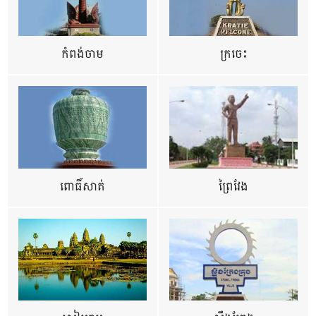
កំពង់ចាម
ក្រចេះ
ពោធិ៍សាត់
ព្រៃវែង