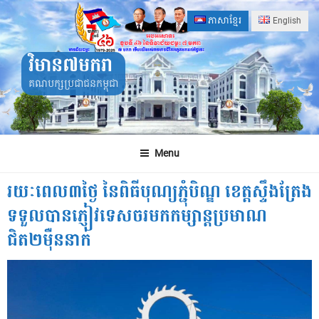
Skip
ភាសាខ្មែរ
English
to
content
វិមាន៧មករា
គណបក្សប្រជាជនកម្ពុជា
Menu
រយៈពេល៣ថ្ងៃ នៃពិធីបុណ្យភ្ជុំបិណ្ឌ ខេត្តស្ទឹងត្រែង
ទទួលបានភ្ញៀវទេសចរមកកម្សាន្តប្រមាណ
ជិត២មុឺននាក់