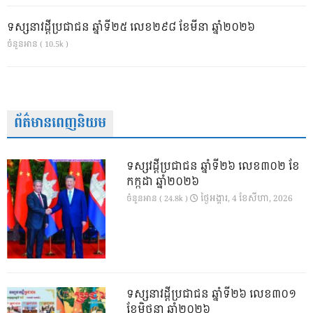
ទស្សនាវដ្ដីប្រជាជន ឆ្នាំទី២៥ លេខ២៩៨ ខែមីនា ឆ្នាំ២០២៦
ចំនួនអាន ( 10.5k )
ព័ត៌មានពេញនិយម
ទស្សវដ្តីប្រជាជន ឆ្នាំទី២៦ លេខ៣០២ ខែ
កក្កដា ឆ្នាំ២០២៦
ថ្ងៃ​អង្គារ, 4 ខែ​សីហា, 2026
ចំនួនអាន ( 24.8k )
ទស្សនាវដ្ដីប្រជាជន ឆ្នាំទី២៦ លេខ៣០១
ខែមិថុនា ឆ្នាំ២០២៦