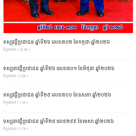
ទស្សវដ្តីប្រជាជន ឆ្នាំទី២៦ លេខ៣០២ ខែកក្កដា ឆ្នាំ២០២៦
ចំនួនអាន ( 24.8k )
ទស្សនាវដ្ដីប្រជាជន ឆ្នាំទី២៦ លេខ៣០១ ខែមិថុនា ឆ្នាំ២០២៦
ចំនួនអាន ( 2.9k )
ទស្សវដ្តីប្រជាជន ឆ្នាំទី២៥ លេខ៣០០ ខែឧសភា ឆ្នាំ២០២៦
ចំនួនអាន ( 7.5k )
ទស្សនាវដ្ដីប្រជាជន ឆ្នាំទី២៥ លេខ២៩៩ ខែមេសា ឆ្នាំ២០២៦
ចំនួនអាន ( 5.7k )