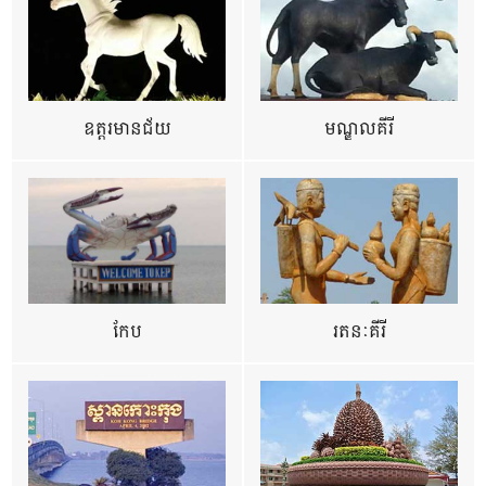
ឧត្ដរមានជ័យ
មណ្ឌលគីរី
កែប
រតនៈគីរី