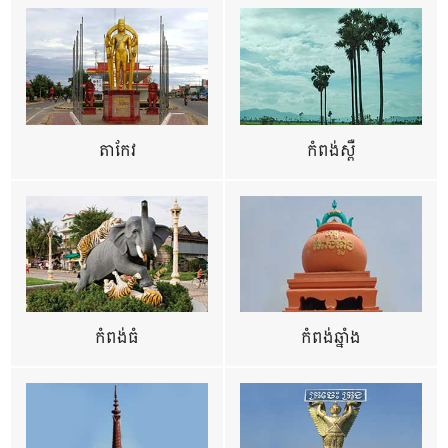
តាកែវ
កំពង់ស្ពឺ
កំពង់ធំ
កំពង់ឆ្នាំង