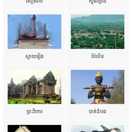
សៀមរាប
ស្ទឹងត្រែង
ស្វាយរៀង
ប៉ៃលិន
ព្រះវិហារ
បាត់ដំបង