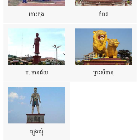
កោះកុង
កំពត
ប. មានជ័យ
ព្រះសីហនុ
ត្បូងឃ្មុំ