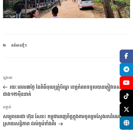
CATEGORIES
ពត៌មានថ្មីៗ
ការ​
អត្ថបទ
ក្រោយ
នាំទិស​
មុន
រយៈពេល៣ថ្ងៃ នៃពិធីបុណ្យភ្ជុំបិណ្ឌ ខេត្តកំពតទទួលបានភ្ញៀវទេសចរ
ប្រកាស
ជាង១២ម៉ឺននាក់
អត្ថបទ
បន្ទាប់
បន្ទាប់
សម្តេចតេជោ ហ៊ុន សែន៖ កម្ពុជាពេញចិត្តក្នុងការចូលរួមស្វែងរកដំណោះ
ស្រាយសន្តិភាព ដល់កូរ៉េទាំងពីរ