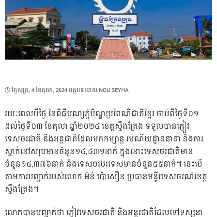
POSTED
ថ្ងៃ​សុក្រ, 4 ខែ​តុលា, 2024
អត្ថបទដោយ
NOU SEYHA
ON
រយៈពេលបីថ្ងៃ នៃពិធីបុណ្យភ្ជុំបិណ្ឌប្រពៃណីជាតិខ្មែរ ចាប់ពីថ្ងៃទី០១
ដល់ថ្ងៃទី០៣ ខែតុលា ឆ្នាំ២០២៤ ខេត្តស្ទឹងត្រែង ទទួលបានភ្ញៀវ
ទេសចរជាតិ និងអន្តជាតិដែលមកកម្សាន្ត រមណីយដ្ឋាននានា និងការ
ស្នាក់នៅសរុបមានចំនួន១៤,៤៣១នាក់ ក្នុងនោះទេសចរជាតិមាន
ចំនួន១៤,៣៧៦នាក់ និងទេសចរបរទេសមានចំនួន៥៥នាក់។ នេះបើ
តាមការបញ្ជាក់របស់លោក អ៊ន់ ប៉ោសឿន ប្រធានមន្ទីរទេសចរណ៍ខេត្ត
ស្ទឹងត្រែង។
លោកបានបញ្ជាក់ថា ភ្ញៀវទេសចរជាតិ និងអន្តរជាតិដែលទៅទស្សនា