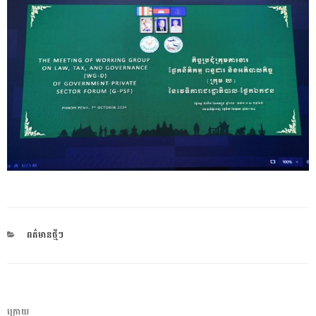
CATEGORIES
ពត៌មានថ្មីៗ
ការ​
អត្ថបទ
ក្រោយ