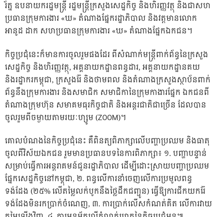
រ័ត្ន ឧបនាយករដ្ឋមន្ត្រី រដ្ឋមន្ត្រីក្រសួងសេដ្ឋកិច្ច និងហិរញ្ញវត្ថុ និងជាសហ
ប្រធានក្រុមការងារ «ឃ» តំណាងផ្នែករដ្ឋាភិបាល និងវត្តមានលោក
អានូដ ដាក សហប្រធានក្រុមការងារ «ឃ» តំណាងផ្នែកឯកជន។
កិច្ចប្រជុំនេះក៏មានការចូលរួមផងដែរ ពីសំណាក់មន្ត្រីពាក់ព័ន្ធនៃក្រសួង
សេដ្ឋកិច្ច និងហិរញ្ញវត្ថុ, អគ្គនាយកដ្ឋានពន្ធដារ, អគ្គនាយកដ្ឋានគយ
និងរដ្ឋាករកម្ពុជា, ក្រសួងរ៉ែ និងថាមពល និងតំណាងក្រសួងស្ថាប័នពាក់
ព័ន្ធនឹងក្រុមការងារ និងសមាជិក សមាជិកានៃក្រុមកាងារផ្នែក ឯកជនពី
តំណាងក្រុមហ៊ុន សមាគមធុរកិច្ចជាតិ និងអន្តរជាតិជាច្រើន ដែលបាន
ចូលរួមពីចម្ងាយតាមរយៈហ្សូម (ZOOM)។
គោលបំណងនៃកិច្ចប្រជុំនេះ គឺពិនត្យពិភាក្សាលើបញ្ហាប្រឈម និងធាតុ
ចូលពីវិស័យឯកជន រួមមានប្រធានបទនៃការពិភាក្សា៖ ១. បញ្ហាបន្ទាន់
សម្រាប់ធ្វើការអន្តរាគមន៍ជូនរដ្ឋាភិបាល ដើម្បីដោះស្រាយបញ្ហាប្រឈម
ផ្នែកសេដ្ឋកិច្ចនៅកម្ពុជា, ២. ពន្ធលើការនាំចេញលើការប្រមូលពន្ធ
ទង់ដែង (២៥% លើតម្លៃលក់បូកនឹងថ្លៃដឹកជញ្ជូន) ធ្វើឱ្យការជីកយករ៉ែ
ទង់ដែងមិនរកប្រាក់ចំណេញ, ៣. ការប្រាក់លើសកំណត់គិត លើការវាយ
តម្លៃឡើងវិញ, ៤. ការអនុម័តលើកំណត់ហេតុនៃកិច្ចប្រជុំមុន៕