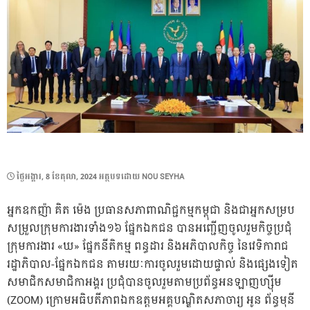
POSTED
ថ្ងៃ​អង្គារ, 8 ខែ​តុលា, 2024
អត្ថបទដោយ
NOU SEYHA
ON
អ្នកឧកញ៉ា គិត ម៉េង ប្រធានសភាពាណិជ្ជកម្មកម្ពុជា និងជាអ្នកសម្រប
សម្រួលក្រុមការងារទាំង១៦ ផ្នែកឯកជន បានអញ្ជើញចូលរួមកិច្ចប្រជុំ
ក្រុមការងារ «ឃ» ផ្នែកនីតិកម្ម ពន្ធដារ និងអភិបាលកិច្ច នៃវេទិការាជ
រដ្ឋាភិបាល-ផ្នែកឯកជន តាមរយៈការចូលរួមដោយផ្ទាល់ និងផ្សេងទៀត
សមាជិកសមាជិកាអង្គរ ប្រជុំបានចូលរួមតាមប្រព័ន្ធអនឡាញហ្ស៊ីម
(ZOOM) ក្រោមអធិបតីភាពឯកឧត្តមអគ្គបណ្ឌិតសភាចារ្យ អូន ព័ន្ធមុនី