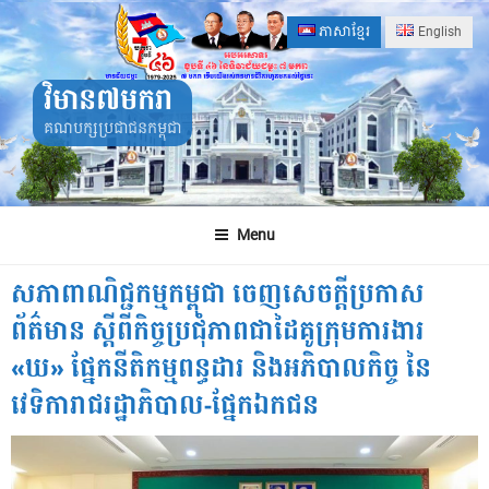
Skip
ភាសាខ្មែរ
English
to
content
វិមាន៧មករា
គណបក្សប្រជាជនកម្ពុជា
Menu
សភាពាណិជ្ជកម្មកម្ពុជា ចេញសេចក្តីប្រកាស
ព័ត៌មាន ស្តីពីកិច្ចប្រជុំភាពជាដៃគូក្រុមការងារ
«ឃ» ផ្នែកនីតិកម្មពន្ធដារ និងអភិបាលកិច្ច នៃ
វេទិការាជរដ្ឋាភិបាល-ផ្នែកឯកជន