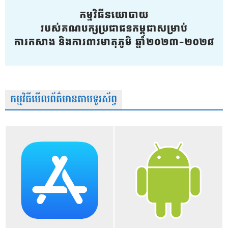
កម្មវិធីមើលព័ត៌មានតាមទូរស័ព្វ