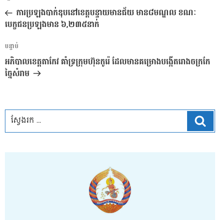
នាំទិស​
មុន
ការប្រឡងបាក់ឌុបនៅខេត្តបន្ទាយមានជ័យ មាន៨មណ្ឌល ខណៈ
ប្រកាស
បេក្ខជនប្រឡងមាន ៦,២៣៥នាក់
អត្ថបទ
បន្ទាប់
បន្ទាប់
អភិបាលខេត្តតាកែវ គាំទ្រក្រុមហ៊ុនកូរ៉េ ដែលមានគម្រោងបង្កើតរោងចក្រកែ
ច្នៃសំរាម
ស្វែ