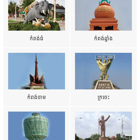
កំពង់ធំ
កំពង់ឆ្នាំង
កំពង់ចាម
ក្រចេះ