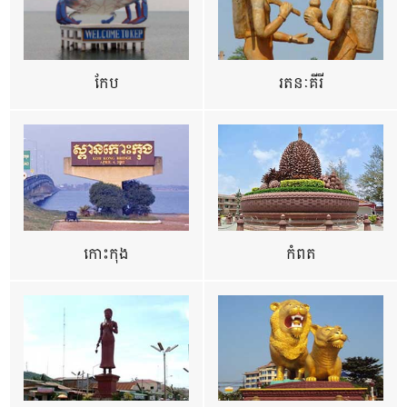
កែប
រតនៈគីរី
កោះកុង
កំពត