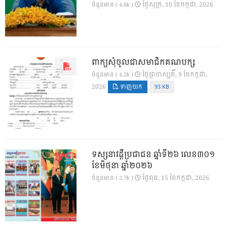
ថ្ងៃ​សុក្រ, 10 ខែ​កក្កដា, 2026
ចំនួនអាន ( 4.6k )
ពាក្យសុំចូលជាសមាជិកគណបក្ស
ថ្ងៃ​ព្រហស្បតិ៍, 9 ខែ​កក្កដា,
ចំនួនអាន ( 4.2k )
2026
ទាញយក
93 KB
ទស្សនាវដ្ដីប្រជាជន ឆ្នាំទី២៦ លេខ៣០១
ខែមិថុនា ឆ្នាំ២០២៦
ថ្ងៃ​ពុធ, 15 ខែ​កក្កដា, 2026
ចំនួនអាន ( 2.7k )