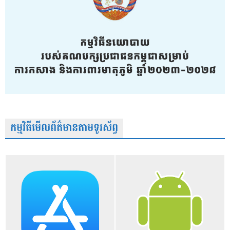
កម្មវិធីមើលព័ត៌មានតាមទូរស័ព្វ