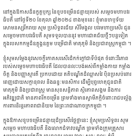
នៅក្នុងឱកាសដ៏នក្ខត្តឫក្ស នៃខួបចម្រើនជន្មាយុរបស់ សម្តេចមហាបវរ
ធិបតី នៅថ្ងៃទី២០ ខែតុលា ឆ្នាំ២០២៤ ខាងមុខនេះ ខ្ញុំមានហឫទ័យ
សោមនស្សរីករាយ សូម ប្រសិទ្ធពរជ័យ សិរីមង្គល បវរមហាប្រសើរ ជូន
សម្តេចមហាបវរធិបតី សូមទទួលបាននូវ មហាជោគជ័យថ្មីៗបន្តទៀត
ក្នុងបេសកកម្មដ៏ឧត្តុង្គឧត្តម បម្រើជាតិ មាតុភូមិ និងប្រជារាស្ត្រកម្ពុជា ។
ខ្ញុំសូមសម្តែងនូវសេចក្ដីកោតសរសើរដ៏កក់ក្តៅជាទីបំផុត ចំពោះវីរភាព
របស់សម្តេចមហាបវរធិបតី ដែលបានលះបង់អស់ពីកម្លាំងកាយ កម្លាំង
ចិត្ត និងបញ្ញាស្មារតី ប្រកបដោយ គតិបណ្ឌិតដ៏ឈ្លាសវៃ ប៉ិនប្រសប់ពោរ
ពេញដោយសក្តានុពល និងឆន្ទៈមនសិការ ដើម្បីបុព្វហេតុជូនជាតិ
មាតុភូមិ និងប្រជារាស្ត្រ មានសុខសន្តិភាព ស្ថិរភាពសង្គម និងការ
អភិវឌ្ឍជាតិ មានភាពរីកចម្រើន ព្រមទាំងមានស្វាមីភក្តិចំពោះរាជបល្ល័ង្ក
ការពារនិរន្តរភាពរាជានិយម នៃព្រះរាជាណាចក្រកម្ពុជា ។
ក្នុងឱកាសខួបចម្រើនជន្មាយុដ៏ប្រសើរថ្លៃថ្លានេះ ខ្ញុំសូមប្រសិទ្ធពរ សូម
សម្តេច មហាបវរធិបតី និងលោកជំទាវបណ្ឌិត ព្រមទាំងក្រុមគ្រួសារ