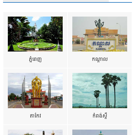
ភ្នំពេញ
កណ្តាល
តាកែវ
កំពង់ស្ពឺ