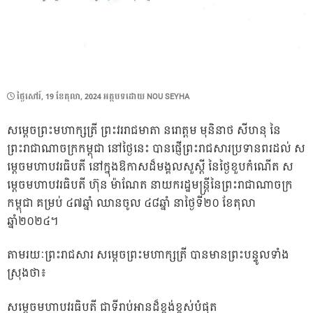
POSTED
ថ្ងៃ​សៅរ៍, 19 ខែ​តុលា, 2024
អត្ថបទដោយ
NOU SEYHA
ON
សម្តេចព្រះមហាក្សត្រី ព្រះវររាជមាតា នរោត្តម មុនិនាថ សីហនុ នៃ
ព្រះរាជាណាចក្រកម្ពុជា នៅថ្ងៃនេះ បានផ្ញើព្រះរាជសារប្រទានពរដល់ ស
ម្តេចមហាបវរធិបតី នៅក្នុងឱកាសដ៏មង្គលសួស្តី នៃថ្ងៃខួបកំណើត ស
ម្តេចមហាបវរធិបតី ហ៊ុន ម៉ាណែត នាយករដ្ឋមន្រ្តីនៃព្រះរាជាណាចក្រ
កម្ពុជា គម្រប់ ៤៧ឆ្នាំ ឈានចូល ៤៨ឆ្នាំ នាថ្ងៃទី២០ ខែតុលា
ឆ្នាំ២០២៤។
តាមរយៈព្រះរាជសារ សម្តេចព្រះមហាក្សត្រី បានមានព្រះបន្ទូលទាំង
ស្រុងថា៖
សម្តេចមហាបវរធិបតី ជាទីរាប់អានដ៏ខ្ពង់ខ្ពស់បំផុត