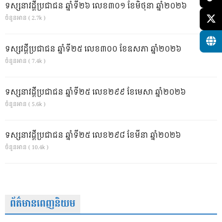
ទស្សនាវដ្ដីប្រជាជន ឆ្នាំទី២៦ លេខ៣០១ ខែមិថុនា ឆ្នាំ២០២៦
ចំនួនអាន ( 2.7k )
ទស្សវដ្តីប្រជាជន ឆ្នាំទី២៥ លេខ៣០០ ខែឧសភា ឆ្នាំ២០២៦
ចំនួនអាន ( 7.4k )
ទស្សនាវដ្ដីប្រជាជន ឆ្នាំទី២៥ លេខ២៩៩ ខែមេសា ឆ្នាំ២០២៦
ចំនួនអាន ( 5.6k )
ទស្សនាវដ្ដីប្រជាជន ឆ្នាំទី២៥ លេខ២៩៨ ខែមីនា ឆ្នាំ២០២៦
ចំនួនអាន ( 10.4k )
ព័ត៌មានពេញនិយម