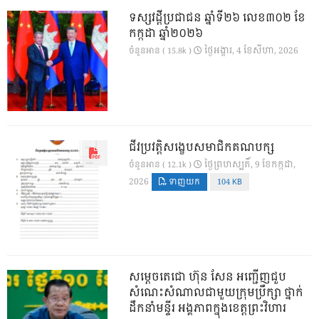
ទស្សវដ្តីប្រជាជន ឆ្នាំទី២៦ លេខ៣០២ ខែ
កក្កដា ឆ្នាំ២០២៦
ថ្ងៃ​អង្គារ, 4 ខែ​សីហា, 2026
ចំនួនអាន ( 15.8k )
ជីវប្រវត្តិសង្ខេបសមាជិកគណបក្ស
ថ្ងៃ​ព្រហស្បតិ៍, 9 ខែ​កក្កដា,
ចំនួនអាន ( 12.1k )
2026
ទាញយក
104 KB
សម្តេចតេជោ ហ៊ុន សែន អញ្ជើញជួប
សំណេះសំណាលជាមួយក្រុមប្រឹក្សា ថ្នាក់
ដឹកនាំមន្ទីរ អង្គភាពក្នុងខេត្តព្រះវិហារ