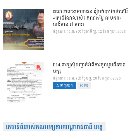
គណៈចលនាមហាជន រៀបចំបាឋកថាស៊េរី
«កេរដំណែលរស់៖ គុណតម្លៃ ៧ មករា»
នៅវិមាន ៧ មករា
ថ្ងៃ​អាទិត្យ, 12 ខែ​កក្កដា, 2026
ចំនួនអាន ( 2.5k )
E14.ពាក្យសុំបញ្ជាក់អំពីការចូលរួមជីវភាព
បក្ស
ថ្ងៃ​ចន្ទ, 20 ខែ​កក្កដា, 2026
ចំនួនអាន ( 1.8k )
ទាញយក
96 KB
គេហទំព័ររបស់គណបក្សតាមបណ្តារាជធានី ខេត្ត