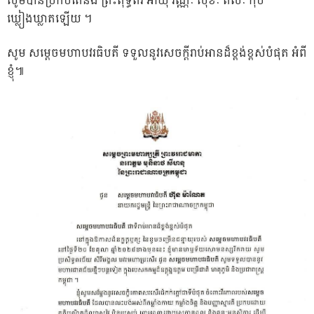
សូមបានប្រកបតែនឹង ព្រះពុទ្ធពរ អាយុ វណ្ណៈ សុខៈ ពលៈ កុំបី
ឃ្លៀងឃ្លាតឡើយ ។
សូម សម្តេចមហាបវរធិបតី ទទួលនូវសេចក្ដីរាប់អានដ៏ខ្ពង់ខ្ពស់បំផុត អំពី
ខ្ញុំ៕