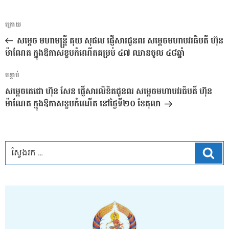
ការ​
អត្ថបទ
ក្រោយ
នាំទិស​
មុន
សម្តេច មហាមន្ត្រី គុយ សុផល ផ្ញើសារជូនពរ សម្តេចមហាបវរធិបតី ហ៊ុន
ប្រកាស
ម៉ាណែត ក្នុងឱកាសខួបកំណើតគម្រប់ ៤៧ ឈានចូល ៤៨ឆ្នាំ
អត្ថបទ
បន្ទាប់
បន្ទាប់
សម្តេចតេជោ ហ៊ុន សែន ផ្ញើសារលិខិតជូនពរ សម្តេចមហាបវរធិបតី ហ៊ុន
ម៉ាណែត ក្នុងឱកាសខួបកំណើត នៅថ្ងៃទី២០ ខែតុលា
ស្វែ