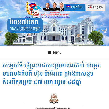
Skip
ភាសាខ្មែរ
English
to
content
វិមាន៧មករា
គណបក្សប្រជាជនកម្ពុជា
Menu
សម្តេចម៉ែ ផ្ញើព្រះរាជសារប្រទានពរដល់ សម្តេច
មហាបវរធិបតី ហ៊ុន ម៉ាណែត ក្នុងឱកាសខួប
កំណើតគម្រប់ ៤៧ ឈានចូល ៤៨ឆ្នាំ