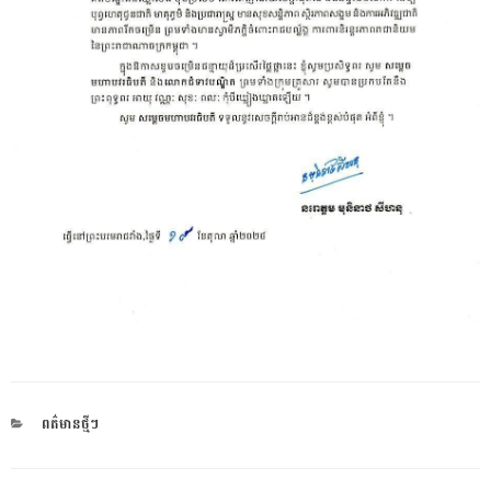
CATEGORIES
ពត៌មានថ្មីៗ