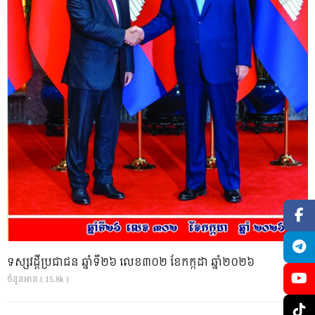
ទស្សវដ្តីប្រជាជន ឆ្នាំទី២៦ លេខ៣០២ ខែកក្កដា ឆ្នាំ២០២៦
ចំនួនអាន ( 15.8k )