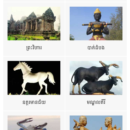
ព្រះវិហារ
បាត់ដំបង
ឧត្ដរមានជ័យ
មណ្ឌលគីរី