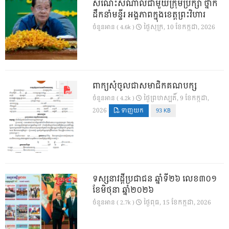
សំណេះសំណាលជាមួយក្រុមប្រឹក្សា ថ្នាក់
ដឹកនាំមន្ទីរ អង្គភាពក្នុងខេត្តព្រះវិហារ
ថ្ងៃ​សុក្រ, 10 ខែ​កក្កដា, 2026
ចំនួនអាន ( 4.6k )
ពាក្យសុំចូលជាសមាជិកគណបក្ស
ថ្ងៃ​ព្រហស្បតិ៍, 9 ខែ​កក្កដា,
ចំនួនអាន ( 4.2k )
2026
ទាញយក
93 KB
ទស្សនាវដ្ដីប្រជាជន ឆ្នាំទី២៦ លេខ៣០១
ខែមិថុនា ឆ្នាំ២០២៦
ថ្ងៃ​ពុធ, 15 ខែ​កក្កដា, 2026
ចំនួនអាន ( 2.7k )