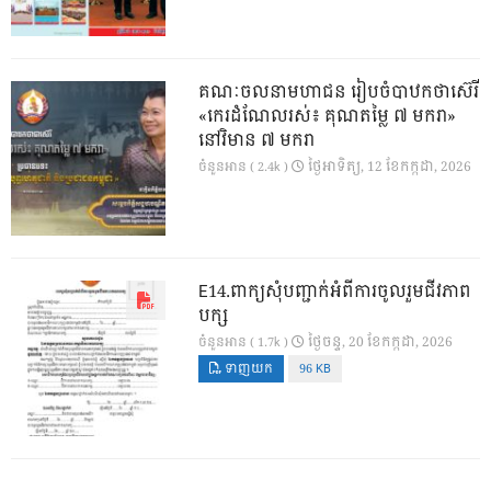
គណៈចលនាមហាជន រៀបចំបាឋកថាស៊េរី
«កេរដំណែលរស់៖ គុណតម្លៃ ៧ មករា»
នៅវិមាន ៧ មករា
ថ្ងៃ​អាទិត្យ, 12 ខែ​កក្កដា, 2026
ចំនួនអាន ( 2.4k )
E14.ពាក្យសុំបញ្ជាក់អំពីការចូលរួមជីវភាព
បក្ស
ថ្ងៃ​ចន្ទ, 20 ខែ​កក្កដា, 2026
ចំនួនអាន ( 1.7k )
ទាញយក
96 KB