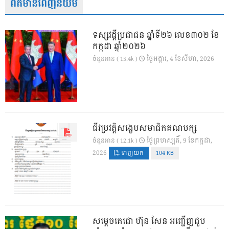
ព័ត៌មានពេញនិយម
ទស្សវដ្តីប្រជាជន ឆ្នាំទី២៦ លេខ៣០២ ខែ
កក្កដា ឆ្នាំ២០២៦
ថ្ងៃ​អង្គារ, 4 ខែ​សីហា, 2026
ចំនួនអាន ( 15.4k )
ជីវប្រវត្តិសង្ខេបសមាជិកគណបក្ស
ថ្ងៃ​ព្រហស្បតិ៍, 9 ខែ​កក្កដា,
ចំនួនអាន ( 12.1k )
2026
ទាញយក
104 KB
សម្តេចតេជោ ហ៊ុន សែន អញ្ជើញជួប