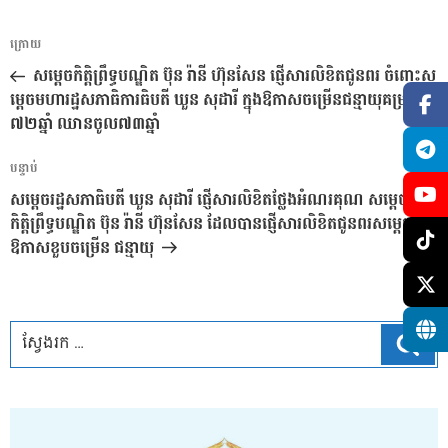
ការ​
អត្ថបទ
ក្រោយ
នាំទិស​
មុន
សម្តេចកិត្តិព្រឹទ្ធបណ្ឌិត ប៊ុន រ៉ានី ហ៊ុនសែន ផ្ញើសារលិខិតជូនពរ ចំពោះស
ប្រកាស
ម្តេចមហារដ្ឋសភាធិការធិបតី ឃួន សុដារី ក្នុងឱកាសចម្រើនជន្មាយុគម្រប់
៧២ឆ្នាំ ឈានចូល៧៣ឆ្នាំ
អត្ថបទ
បន្ទាប់
បន្ទាប់
សម្តេចរដ្ឋសភាធិបតី ឃួន សុដារី ផ្ញើសារលិខិតថ្លែងអំណរគុណ សម្តេច
កិត្តិព្រឹទ្ធបណ្ឌិត ប៊ុន រ៉ានី ហ៊ុនសែន ដែលបានផ្ញើសារលិខិតជូនពរសម្តេច ក្នុង
ឱកាសខួបចម្រើន ជន្មាយុ
ស្វែ