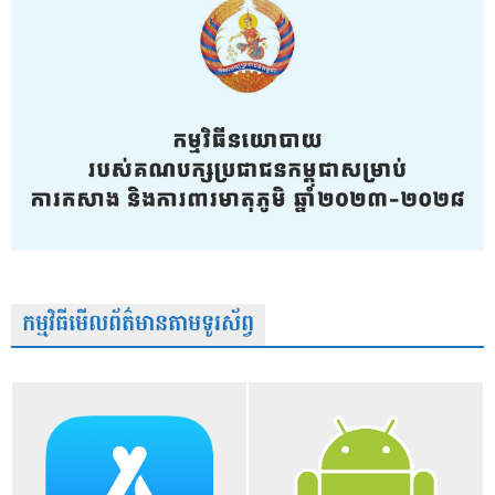
កម្មវិធីមើលព័ត៌មានតាមទូរស័ព្វ