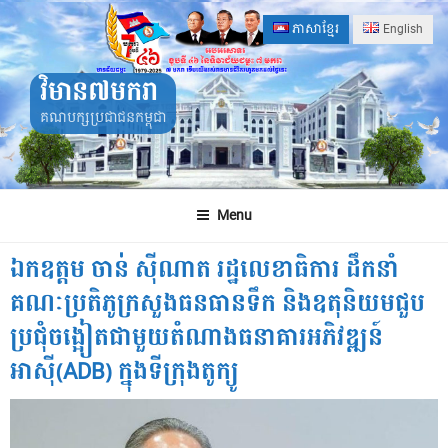
Skip
ភាសាខ្មែរ
English
to
content
វិមាន៧មករា
គណបក្សប្រជាជនកម្ពុជា
Menu
ឯកឧត្តម ចាន់ ស៊ីណាត រដ្ឋលេខាធិការ ដឹកនាំ
គណៈប្រតិភូក្រសួងធនធានទឹក និងឧតុនិយមជួប
ប្រជុំចង្អៀតជាមួយតំណាងធនាគារអភិវឌ្ឍន៍
អាស៊ី(ADB) ក្នុងទីក្រុងតូក្យូ