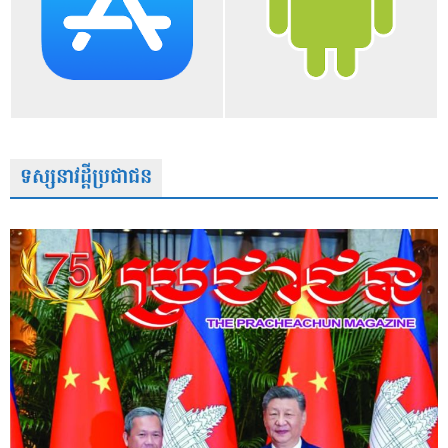
ទស្សនាវដ្តីប្រជាជន