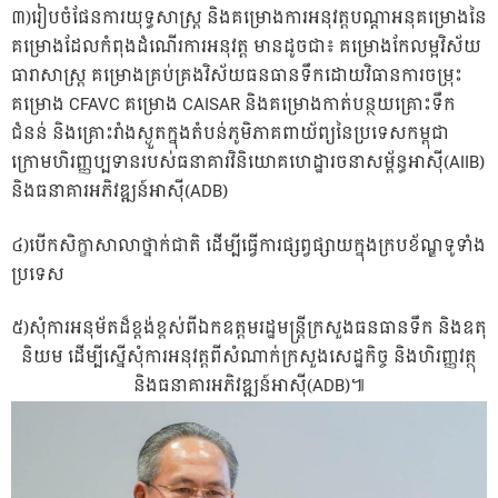
៣)រៀបចំផែនការយុទ្ធសាស្រ្ត និងគម្រោងការអនុវត្តបណ្តាអនុគម្រោងនៃ
គម្រោងដែលកំពុងដំណើរការអនុវត្ត មានដូចជា៖ គម្រោងកែលម្អវិស័យ
ធារាសាស្រ្ត គម្រោងគ្រប់គ្រងវិស័យធនធានទឹកដោយវិធានការចម្រុះ
គម្រោង CFAVC គម្រោង CAISAR និងគម្រោងកាត់បន្ថយគ្រោះទឹក
ជំនន់ និងគ្រោះរាំងស្ងួតក្នុងតំបន់ភូមិភាគពាយ័ព្យនៃប្រទេសកម្ពុជា
ក្រោមហិរញ្ញប្បទានរបស់ធនាគារវិនិយោគហេដ្ឋារចនាសម្ព័ន្ធអាស៊ី(AIIB)
និងធនាគារអភិវឌ្ឍន៍អាស៊ី(ADB)
៤)បើកសិក្ខាសាលាថ្នាក់ជាតិ ដើម្បីធ្វើការផ្សព្វផ្សាយក្នុងក្របខ័ណ្ឌទូទាំង
ប្រទេស
៥)សុំការអនុម័តដ៏ខ្ពង់ខ្ពស់ពីឯកឧត្តមរដ្ឋមន្រ្តីក្រសួងធនធានទឹក និងឧតុ
និយម ដើម្បីស្នើសុំការអនុវត្តពីសំណាក់ក្រសួងសេដ្ឋកិច្ច និងហិរញ្ញវត្ថុ
និងធនាគារអភិវឌ្ឍន៍អាស៊ី(ADB)៕