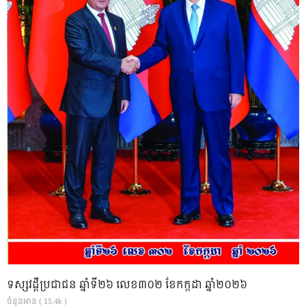
ទស្សវដ្តីប្រជាជន ឆ្នាំទី២៦ លេខ៣០២ ខែកក្កដា ឆ្នាំ២០២៦
ចំនួនអាន ( 15.4k )