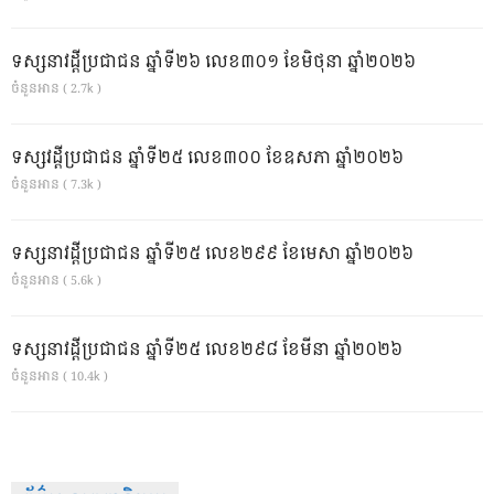
ទស្សនាវដ្ដីប្រជាជន ឆ្នាំទី២៦ លេខ៣០១ ខែមិថុនា ឆ្នាំ២០២៦
ចំនួនអាន ( 2.7k )
ទស្សវដ្តីប្រជាជន ឆ្នាំទី២៥ លេខ៣០០ ខែឧសភា ឆ្នាំ២០២៦
ចំនួនអាន ( 7.3k )
ទស្សនាវដ្ដីប្រជាជន ឆ្នាំទី២៥ លេខ២៩៩ ខែមេសា ឆ្នាំ២០២៦
ចំនួនអាន ( 5.6k )
ទស្សនាវដ្ដីប្រជាជន ឆ្នាំទី២៥ លេខ២៩៨ ខែមីនា ឆ្នាំ២០២៦
ចំនួនអាន ( 10.4k )