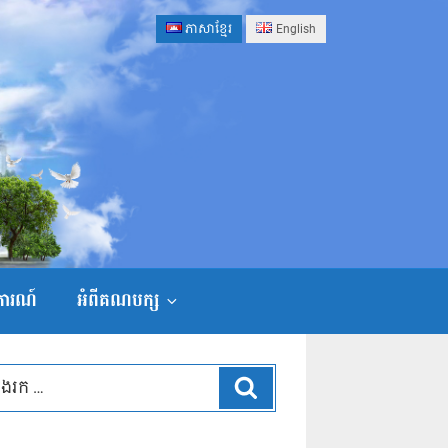
ភាសាខ្មែរ
English
ងការណ៍
អំពីគណបក្ស
ស្វែងរក