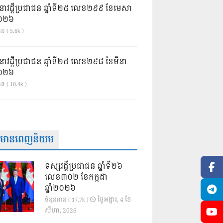
នាវដ្ដីប្រជាជន ឆ្នាំទី២៥ លេខ២៩៩ ខែមេសា
ំ២០២៦
ន ( 5.6k )
នាវដ្ដីប្រជាជន ឆ្នាំទី២៥ លេខ២៩៨ ខែមីនា
ំ២០២៦
ាន ( 10.4k )
ត៌មានពេញនិយម
ទស្សវដ្តីប្រជាជន ឆ្នាំទី២៦
លេខ៣០២ ខែកក្កដា
ឆ្នាំ២០២៦
ថ្ងៃ​អង្គារ, 4 ខែ​
ចំនួនអាន ( 17.7k )
សីហា, 2026