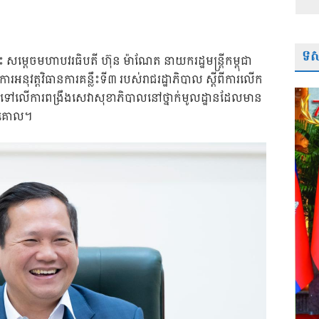
ទស្
 សម្តេចមហាបវរធិបតី ហ៊ុន ម៉ាណែត នាយករដ្ឋមន្ត្រីកម្ពុជា
ៃការអនុវត្តវិធានការគន្លឹះទី៣ របស់រាជរដ្ឋាភិបាល ស្តីពីការលើក
ៅលើការពង្រឹងសេវាសុខាភិបាលនៅថ្នាក់មូលដ្ឋានដែលមាន
កជាគោល។