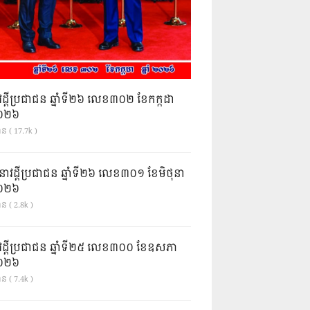
វដ្តីប្រជាជន ឆ្នាំទី២៦ លេខ៣០២ ខែកក្កដា
ំ២០២៦
ាន ( 17.7k )
នាវដ្ដីប្រជាជន ឆ្នាំទី២៦ លេខ៣០១ ខែមិថុនា
ំ២០២៦
ន ( 2.8k )
វដ្តីប្រជាជន ឆ្នាំទី២៥ លេខ៣០០ ខែឧសភា
ំ២០២៦
ន ( 7.4k )