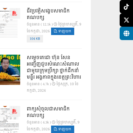
ជីវប្រវត្តិសង្ខេបសមាជិក
គណបក្ស
ថ្ងៃ​ព្រហស្បតិ៍, 9
ចំនួនអាន ( 12.1k )
ខែ​កក្កដា, 2026
ទាញយក
104 KB
សម្តេចតេជោ ហ៊ុន សែន
អញ្ជើញជួបសំណេះសំណាល
ជាមួយក្រុមប្រឹក្សា ថ្នាក់ដឹកនាំ
មន្ទីរ អង្គភាពក្នុងខេត្តព្រះវិហារ
ថ្ងៃ​សុក្រ, 10 ខែ​
ចំនួនអាន ( 4.7k )
កក្កដា, 2026
ពាក្យសុំចូលជាសមាជិក
គណបក្ស
ថ្ងៃ​ព្រហស្បតិ៍, 9
ចំនួនអាន ( 4.3k )
ខែ​កក្កដា, 2026
ទាញយក