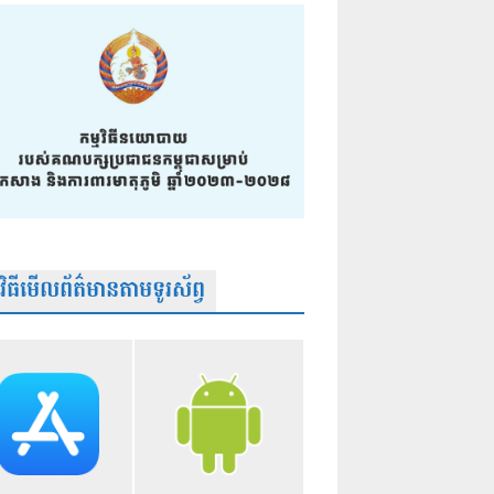
មវិធីមើលព័ត៌មានតាមទូរស័ព្វ