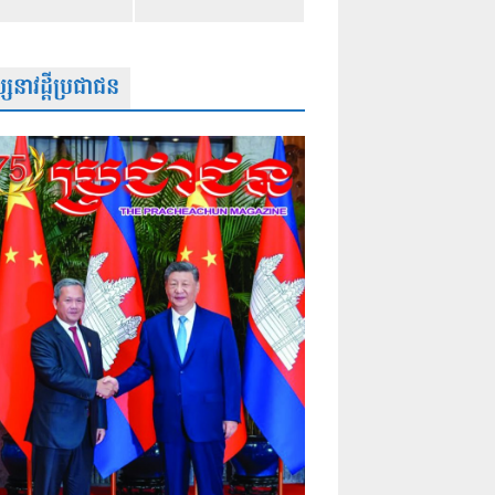
សនាវដ្តីប្រជាជន