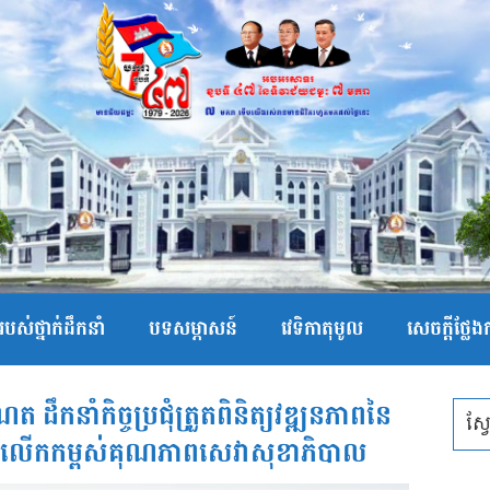
បស់ថ្នាក់ដឹកនាំ
បទសម្ភាសន៍
វេទិកាតុមូល
សេចក្ដីថ្លែ
ដឹកនាំកិច្ចប្រជុំត្រួតពិនិត្យវឌ្ឍនភាពនៃ
តីពីការលើកកម្ពស់គុណភាពសេវាសុខាភិបាល