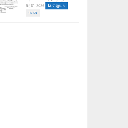
កក្កដា, 2026
ទាញយក
96 KB