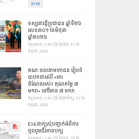
93 KB
ទស្សនាវដ្ដីប្រជាជន ឆ្នាំទី២៦
លេខ៣០១ ខែមិថុនា
ឆ្នាំ២០២៦
ថ្ងៃ​ពុធ, 15 ខែ​
ចំនួនអាន ( 2.8k )
កក្កដា, 2026
គណៈចលនាមហាជន រៀបចំ
បាឋកថាស៊េរី «កេរ
ដំណែលរស់៖ គុណតម្លៃ ៧
មករា» នៅវិមាន ៧ មករា
ថ្ងៃ​អាទិត្យ, 12 ខែ​
ចំនួនអាន ( 2.5k )
កក្កដា, 2026
E14.ពាក្យសុំបញ្ជាក់អំពីការ
ចូលរួមជីវភាពបក្ស
ថ្ងៃ​ចន្ទ, 20 ខែ​
ចំនួនអាន ( 1.8k )