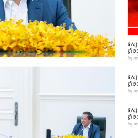
ទស្ស
ឆ្នា
ចំនួនអ
ទស្ស
ឆ្នា
ចំនួនអា
ទស្ស
ឆ្នា
ចំនួនអា