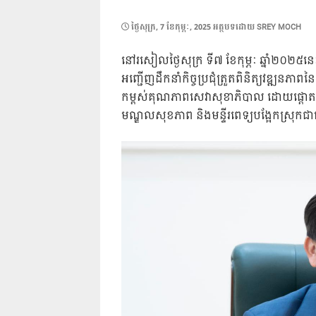
POSTED
ថ្ងៃ​សុក្រ, 7 ខែ​កុម្ភៈ, 2025
អត្ថបទដោយ
SREY MOCH
ON
នៅរសៀលថ្ងៃសុក្រ ទី៧ ខែកុម្ភៈ ឆ្នាំ២០២៥នេះ
អញ្ជើញដឹកនាំកិច្ចប្រជុំត្រួតពិនិត្យវឌ្ឍនភាពន
កម្ពស់គុណភាពសេវាសុខាភិបាល ដោយផ្ដោតទ
មណ្ឌលសុខភាព និងមន្ទីរពេទ្យបង្អែកស្រុ