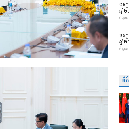
ទស្ស
ឆ្នា
ចំនួនអា
ទស្ស
ឆ្នា
ចំនួនអ
ព័