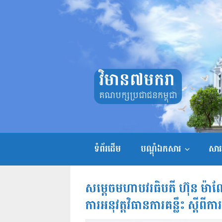
Skip
to
content
វិមាន៧មករា
គណបក្សប្រជាជនកម្ពុជា
ទំព័រដើម
បណ្តុំឯកសារ
សាររ
សម្តេចមហាបវរធិបតី ហ៊ុន ម៉ាណែត 
ការអនុវត្តវិធានការគន្លឹះ ស្