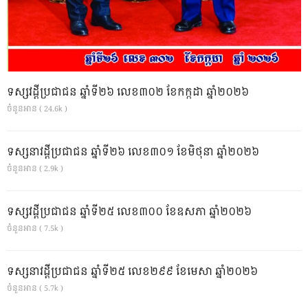
ទស្សវដ្តីប្រជាជន ឆ្នាំទី២៦ លេខ៣០២ ខែកក្កដា ឆ្នាំ២០២៦
ចំនួនអាន ( 24.6k )
ទស្សនាវដ្ដីប្រជាជន ឆ្នាំទី២៦ លេខ៣០១ ខែមិថុនា ឆ្នាំ២០២៦
ចំនួនអាន ( 2.9k )
ទស្សវដ្តីប្រជាជន ឆ្នាំទី២៥ លេខ៣០០ ខែឧសភា ឆ្នាំ២០២៦
ចំនួនអាន ( 7.5k )
ទស្សនាវដ្ដីប្រជាជន ឆ្នាំទី២៥ លេខ២៩៩ ខែមេសា ឆ្នាំ២០២៦
ចំនួនអាន ( 5.7k )