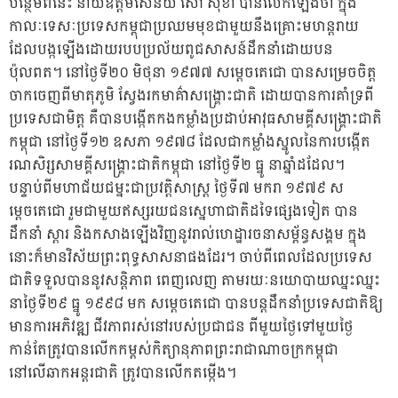
បន្ថែមពីនេះ នាយឧត្តមសេនីយ៍ សៅ សុខា បានលើកឡើងថា ក្នុង
កាលៈទេសៈប្រទេសកម្ពុជាប្រឈមមុខជាមួយនឹងគ្រោះមហន្តរាយ
ដែលបង្កឡើងដោយរបបប្រល័យពូជសាសន៍ដឹកនាំដោយបន
ប៉ុលពត។ នៅថ្ងៃទី២០ មិថុនា ១៩៧៧ សម្តេចតេជោ បានសម្រេចចិត្ត
ចាកចេញពីមាតុភូមិ ស្វែងរកមាគ៌ាសង្គ្រោះជាតិ ដោយបានការគាំទ្រពី
ប្រទេសជាមិត្ត គឺបានបង្កើតកងកម្លាំងប្រដាប់អាវុធសាមគ្គីសង្គ្រោះជាតិ
កម្ពុជា នៅថ្ងៃទី១២ ឧសភា ១៩៧៨ ដែលជាកម្លាំងស្នូលនៃការបង្កើត
រណសិរ្សសាមគ្គីសង្គ្រោះជាតិកម្ពុជា នៅថ្ងៃទី២ ធ្នូ នាឆ្នាំដដែល។
បន្ទាប់ពីមហាជ័យជម្នះជាប្រវត្តិសាស្ត្រ ថ្ងៃទី៧ មករា ១៩៧៩ ស
ម្តេចតេជោ រួមជាមួយឥស្សរយជនស្នេហាជាតិដទៃផ្សេងទៀត បាន
ដឹកនាំ ស្តារ និងកសាងឡើងវិញនូវរាល់ហេដ្ឋារចនាសម្ព័ន្ធសង្គម ក្នុង
នោះក៏មានវិស័យព្រះពុទ្ធសាសនាផងដែរ។ ចាប់ពីពេលដែលប្រទេស
ជាតិទទួលបាននូវសន្តិភាព ពេញលេញ តាមរយៈនយោបាយឈ្នះឈ្នះ
នាថ្ងៃទី២៩ ធ្នូ ១៩៩៨ មក សម្តេចតេជោ បានបន្តដឹកនាំប្រទេសជាតិឱ្យ
មានការអភិវឌ្ឍ ជីវភាពរស់នៅរបស់ប្រជាជន ពីមួយថ្ងៃទៅមួយថ្ងៃ
កាន់តែត្រូវបានលើកកម្ពស់កិត្យានុភាពព្រះរាជាណាចក្រកម្ពុជា
នៅលើឆាកអន្តរជាតិ ត្រូវបានលើកតម្កើង។