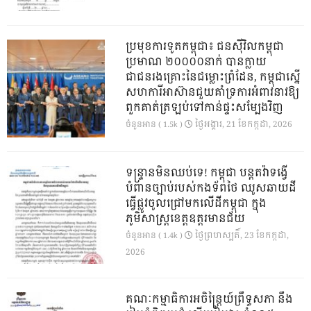
ប្រមុខការទូតកម្ពុជា៖ ជនស៊ីវិលកម្ពុជា
ប្រមាណ ២០០០០នាក់ បានក្លាយ
ជាជនរងគ្រោះនៃជម្លោះព្រំដែន, កម្ពុជាស្នើ
សហការីអាស៊ានជួយគាំទ្រការអំពាវនាវឱ្យ
ពួកគាត់ត្រឡប់ទៅកាន់ផ្ទះសម្បែងវិញ
ថ្ងៃ​អង្គារ, 21 ខែ​កក្កដា, 2026
ចំនួនអាន ( 1.5k )
ទន្ទ្រានមិនឈប់ទេ! កម្ពុជា បន្តតវ៉ាទង្វើ
បំពានច្បាប់របស់កងទ័ពថៃ ឈូសឆាយដី
ធ្វើផ្លូវចូលជ្រៅមកលើដីកម្ពុជា ក្នុង
ភូមិសាស្ត្រខេត្តឧត្តរមានជ័យ
ថ្ងៃ​ព្រហស្បតិ៍, 23 ខែ​កក្កដា,
ចំនួនអាន ( 1.4k )
2026
គណៈកម្មាធិការអចិន្ត្រៃយ៍ព្រឹទ្ធសភា នឹង