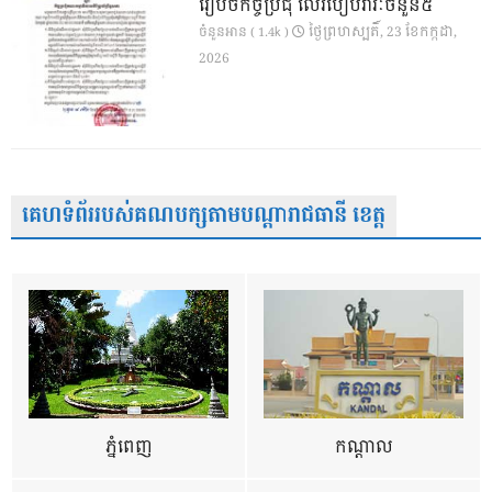
រៀបចំកិច្ចប្រជុំ លើរបៀបវារៈចំនួន៥
ថ្ងៃ​ព្រហស្បតិ៍, 23 ខែ​កក្កដា,
ចំនួនអាន ( 1.4k )
2026
គេហទំព័ររបស់គណបក្សតាមបណ្តារាជធានី ខេត្ត
ភ្នំពេញ
កណ្តាល