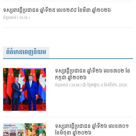
ទស្សនាវដ្ដីប្រជាជន ឆ្នាំទី២៥ លេខ២៩៨ ខែមីនា ឆ្នាំ២០២៦
ចំនួនអាន ( 10.5k )
ព័ត៌មានពេញនិយម
ទស្សវដ្តីប្រជាជន ឆ្នាំទី២៦ លេខ៣០២ ខែ
កក្កដា ឆ្នាំ២០២៦
ថ្ងៃ​អង្គារ, 4 ខែ​សីហា, 2026
ចំនួនអាន ( 24.6k )
ទស្សនាវដ្ដីប្រជាជន ឆ្នាំទី២៦ លេខ៣០១
ខែមិថុនា ឆ្នាំ២០២៦