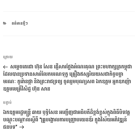
CATEGORIES
ពត៌មានថ្មីៗ
ការ​
អត្ថបទ
ក្រោយ
នាំទិស​
មុន
សម្ដេចតេជោ ហ៊ុន សែន ផ្ញើសារថ្លែងអំណរគុណ ព្រះមហាក្សត្រកម្ពុជា
ប្រកាស
ដែលបានប្រទានសាររំលែកមរណទុក្ខ គ្រឿងឥស្សរិយយសជាកិច្ចបច្ឆា
មរណៈ កូរ៉ោនផ្កា និងព្រះរាជទ្រព្យ ចូលរួមបុណ្យសព ឯកឧត្តម អ្នកឧកញ៉ា
ឧត្តមមេត្រីវិសិដ្ឋ ហ៊ុន សាន
អត្ថបទ
បន្ទាប់
បន្ទាប់
ឯកឧត្តមរដ្ឋមន្រ្តី​ ឆាយ ឫទ្ធិសែន​ អញ្ជើញជាអធិបតីដ៏ខ្ពង់ខ្ពស់ក្នុងពិធីបិទវគ្គ
បណ្ដុះបណ្ដាលស្តីពី “គ្រូបង្គោលការបញ្ជ្រាបយេនឌ័រ ក្នុងវិស័យអភិវឌ្ឍន៍
ជនបទ”