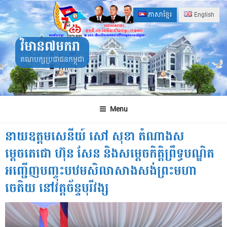
Skip
ភាសាខ្មែរ
English
to
content
វិមាន៧មករា
គណបក្សប្រជាជនកម្ពុជា
Menu
នាយឧត្តមសេនីយ៍ សៅ សុខា តំណាងស
ម្តេចតេជោ ហ៊ុន សែន និងសម្តេចកិត្តិព្រឹទ្ធបណ្ឌិត
អញ្ជើញបញ្ចុះបឋមសិលាសាងសង់ព្រះមហា
ចេតិយ នៅវត្តច័ន្ទបុរីវង្ស