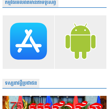
កម្មវិធីមើលព័ត៌មានតាមទូរស័ព្វ
ទស្សនាវដ្តីប្រជាជន