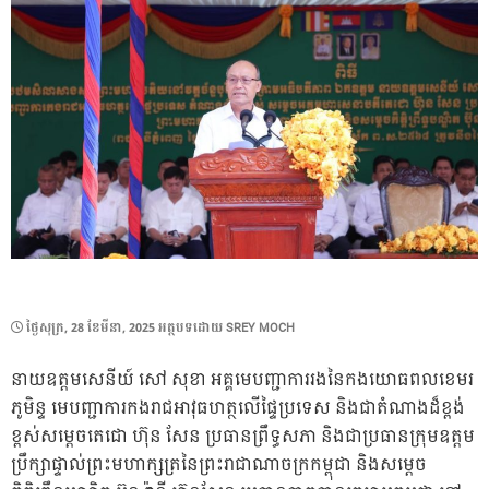
POSTED
ថ្ងៃ​សុក្រ, 28 ខែ​មីនា, 2025
អត្ថបទដោយ
SREY MOCH
ON
នាយឧត្តមសេនីយ៍ សៅ សុខា អគ្គមេបញ្ជាការរងនៃកងយោធពលខេមរ
ភូមិន្ទ មេបញ្ជាការកងរាជអាវុធហត្ថលើផ្ទៃប្រទេស និងជាតំណាងដ៏ខ្ពង់
ខ្ពស់សម្តេចតេជោ ហ៊ុន សែន ប្រធានព្រឹទ្ធសភា និងជាប្រធានក្រុមឧត្តម
ប្រឹក្សាផ្ទាល់ព្រះមហាក្សត្រនៃព្រះរាជាណាចក្រកម្ពុជា និងសម្តេច