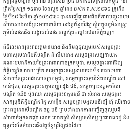
កិត្តិព្រឹទ្ធបណ្ឌិត ប៊ុន រ៉ានី ហ៊ុនសែន ប្រធានកាកបាទក្រហមកម្ពុជា នៅ
ព្រឹកថ្ងៃសុក្រ ១៥រោច ខែផល្គុន ឆ្នាំរោង ឆស័ក ព.ស.២៥៦៨ ត្រូវនឹង
ថ្ងៃទី២៨ ខែមីនា ឆ្នាំ២០២៥នេះ បានអញ្ជើញជាអធិបតីភាពបញ្ចុះបឋម
សិលាសាងសង់ព្រះមហាចេតិយ នៅវត្តច័ន្ទបុរីវង្ស ស្ថិតក្នុងភូមិសាស្រ្ត
ភូមិសំរោងជើង សង្កាត់សំរោង ខណ្ឌព្រែកព្នៅ រាជធានីភ្នំពញ។
ពិធីនេះមានព្រះរាជវត្តមានយាង និងនិមន្តចូលរួមរបស់សម្តេចព្រះ
មហាសុមេធាធិបតីបណ្ឌិត អំ លឹមហេង សម្តេចព្រះសង្ឃនាយក
គណៈមហានិកាយនៃព្រះរាជាណាចក្រកម្ពុជា, សម្តេចព្រះពោធិវ័ង្ស
កិត្តិបណ្ឌិត ណយ ច្រឹក សម្តេចព្រះសង្ឃនាយករងទី១ គណៈមហា
និកាយនៃព្រះរាជាណាចក្រកម្ពុជា, សម្តេចព្រះធម្មលិខិតបណ្ឌិត សៅ
ចាន់ថុល, សម្តេចព្រះឧត្តមបញ្ញា ដូង ផង់, សម្តេចព្រះឧត្តមចរិយា
បណ្ឌិត ឈឹង ប៊ុនឈា សម្តេចព្រះឧត្តមមុនី ជា សំអាង សម្តេចព្រះ
សាក្យមុនីកិត្តិបណ្ឌិត រ័ត្ន សារឿន សម្តេចព្រះមង្គលមុនីរង្សី ហ៊ូ ឈីវនាថ
ព្រះធម្មវនវាសីបណ្ឌិត ចន្ទ មុនី ព្រមទាំងមានការអញ្ជើញចូលរួមពី
សំណាក់អ្នកឧកញ៉ា លោក លោកស្រី សិស្សានុសិស្ស ប្រជាពលរដ្ឋ និង
ពុទ្ធបរិស័ទចំណុះជើងវត្តច័ន្ទបុរីវង្សផងដែរ។