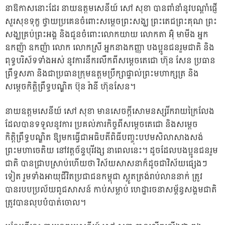
នាឱកាសនោះដែរ នាយឧត្តមសេនីយ៍ សៅ សុខា បានពាំនាំនូវបណ្ដាំផ្ញើ
សួរសុខទុក្ខ ថ្វាយប្រគេនចំពោះសម្ដេចព្រះសង្ឃ ព្រះតេជព្រះគុណ ព្រះ
សង្ឃគ្រប់ព្រះអង្គ និងជូនចំពោះលោកយាយ លោកតា អ៊ុំ មាមីង អ្នក
ឧកញ៉ា ឧកញ៉ា លោក លោកស្រី អ្នកនាងកញ្ញា បងប្អូនជនរួមជាតិ និង
ពុទ្ធបរិស័ទទាំងអស់ នូវការនឹករលឹកពីសម្តេចតេជោ ហ៊ុន សែន ប្រធាន
ព្រឹទ្ធសភា និងជាប្រធានក្រុមឧត្តមប្រឹក្សាផ្ទាល់ព្រះមហាក្សត្រ និង
សម្ដេចកិត្តិព្រឹទ្ធបណ្ឌិត ប៊ុន រ៉ានី ហ៊ុនសែន។
នាយឧត្តមសេនីយ៍ សៅ សុខា មានសេចក្តីសោមនស្សរីករាយក្រៃលែង
ដែលបានទទួលនូវការ ប្រគល់ភារកិច្ចពីសម្តេចតេជោ និងសម្ដេច
កិត្តិព្រឹទ្ធបណ្ឌិត ឱ្យមកធ្វើជាអធិបតីពិធីបញ្ចុះបឋមសិលាសាងសង់
ព្រះមហាចេតិយ នៅវត្តច័ន្ទបុរីវង្ស នាពេលនេះ។ ដូចដែលបងប្អូនជនរួម
ជាតិ បានជ្រាបស្រាប់ហើយថា វិស័យសាសនាក៏ដូចជាវិស័យផ្សេងៗ
ទៀត រួមទាំងអាយុជីវិតប្រជាជនកម្ពុជា ស្លូតត្រង់រាប់លាននាក់ ត្រូវ
បានរបបប្រល័យពូជសាសន៍ កាប់សម្លាប់ ហេដ្ឋារចនាសម្ព័ន្ធសង្គមជាតិ
ត្រូវបានលុបបំបាត់ចោល។