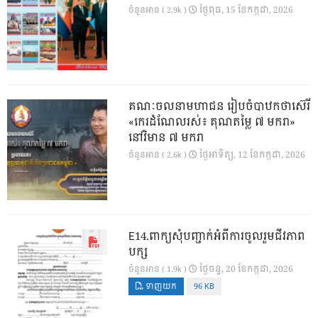
ថ្ងៃ​ពុធ, 15 ខែ​កក្កដា, 2026
ចំនួនអាន ( 2.9k )
គណៈចលនាមហាជន រៀបចំបាឋកថាស៊េរី
«កេរដំណែលរស់៖ គុណតម្លៃ ៧ មករា»
នៅវិមាន ៧ មករា
ថ្ងៃ​អាទិត្យ, 12 ខែ​កក្កដា, 2026
ចំនួនអាន ( 2.6k )
E14.ពាក្យសុំបញ្ជាក់អំពីការចូលរួមជីវភាព
បក្ស
ថ្ងៃ​ចន្ទ, 20 ខែ​កក្កដា, 2026
ចំនួនអាន ( 1.9k )
ទាញយក
96 KB