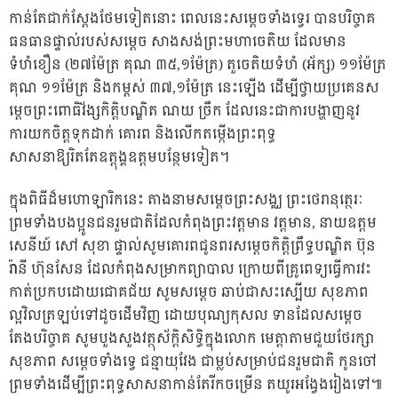
កាន់តែជាក់ស្តែងថែមទៀតនោះ ពេលនេះសម្តេចទាំងទ្វេរ បានបរិច្ចាគ
ធនធានផ្ទាល់របស់សម្តេច សាងសង់ព្រះមហាចេតិយ ដែលមាន
ទំហំខឿន (២៧ម៉ែត្រ គុណ ៣៥,១ម៉ែត្រ) តួចេតិយទំហំ (អ័ក្ស) ១១ម៉ែត្រ
គុណ ១១ម៉ែត្រ និងកម្ពស់ ៣៧,១ម៉ែត្រ នេះឡើង ដើម្បីថ្វាយប្រគេនស
ម្តេចព្រះពោធិវ័ង្សកិត្តិបណ្ឌិត ណយ ច្រឹក ដែលនេះជាការបង្ហាញនូវ
ការយកចិត្តទុកដាក់ គោរព និងលើកតម្កើងព្រះពុទ្ធ
សាសនាឱ្យរិតតែឧត្តុង្គឧត្តមបន្ថែមទៀត។
ក្នុងពិធីដ៏មហោឡារិកនេះ តាងនាមសម្តេចព្រះសង្ឈ ព្រះថេរានុត្ថេរៈ
ព្រមទាំងបងប្អូនជនរួមជាតិដែលកំពុងព្រះវត្តមាន វត្តមាន, នាយឧត្តម
សេនីយ៍ សៅ សុខា ផ្ទាល់សូមគោរពជូនពរសម្ដេចកិត្តិព្រឹទ្ធបណ្ឌិត ប៊ុន
រ៉ានី ហ៊ុនសែន ដែលកំពុងសម្រាកព្យាបាល ក្រោយពីគ្រូពេទ្យធ្វើការវះ
កាត់ប្រកបដោយជោគជ័យ សូមសម្តេច ឆាប់ជាសះស្បើយ សុខភាព
ល្អវិលត្រឡប់ទៅដូចដើមវិញ ដោយបុណ្យកុសល ទានដែលសម្តេច
តែងបរិច្ចាគ សូមបួងសួងវត្ថុស័ក្តិសិទ្ធិក្នុងលោក មេត្តាតាមជួយថែរក្សា
សុខភាព សម្តេចទាំងទ្វេ ជន្មាយុវែង ជាម្លប់សម្រាប់ជនរួមជាតិ កូនចៅ
ព្រមទាំងដើម្បីព្រះពុទ្ធសាសនាកាន់តែរីកចម្រើន តយូរអង្វែងរៀងទៅ៕