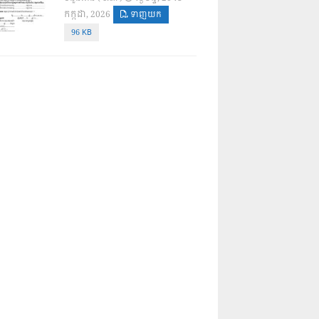
កក្កដា, 2026
ទាញយក
96 KB