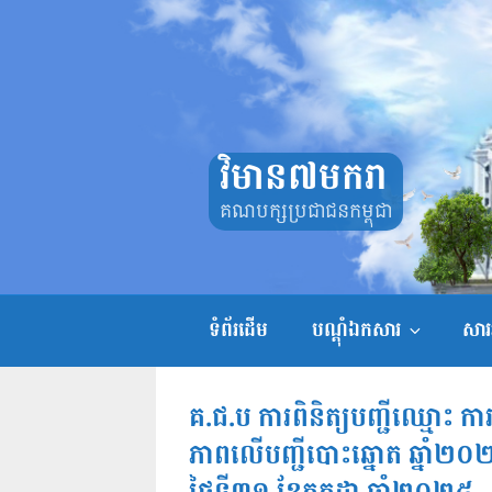
Skip
to
content
វិមាន៧មករា
គណបក្សប្រជាជនកម្ពុជា
ទំព័រដើម
បណ្តុំឯកសារ
សាររ
គ.ជ.ប ការពិនិត្យបញ្ជីឈ្មោះ 
ភាពលើបញ្ជីបោះឆ្នោត ឆ្នាំ២០២