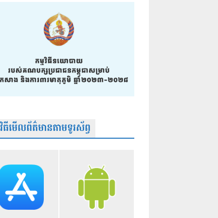
មវិធីមើលព័ត៌មានតាមទូរស័ព្វ