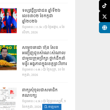
ទស្សវដ្តីប្រជាជន ឆ្នាំទី២៦
លេខ៣០២ ខែកក្កដា
ឆ្នាំ២០២៦
ថ្ងៃ​អង្គារ, 4 ខែ​
ចំនួនអាន ( 11.5k )
សីហា, 2026
សម្តេចតេជោ ហ៊ុន សែន
អញ្ជើញជួបសំណេះសំណាល
ជាមួយក្រុមប្រឹក្សា ថ្នាក់ដឹកនាំ
មន្ទីរ អង្គភាពក្នុងខេត្តព្រះវិហារ
ថ្ងៃ​សុក្រ, 10 ខែ​
ចំនួនអាន ( 4.4k )
កក្កដា, 2026
ពាក្យសុំចូលជាសមាជិក
គណបក្ស
ថ្ងៃ​ព្រហស្បតិ៍, 9
ចំនួនអាន ( 4.1k )
ខែ​កក្កដា, 2026
ទាញយក