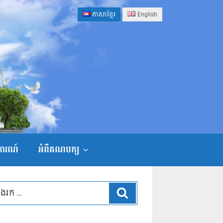
ភាសាខ្មែរ
English
ងការណ៍
អំពីគណបក្ស
ស្វែងរក