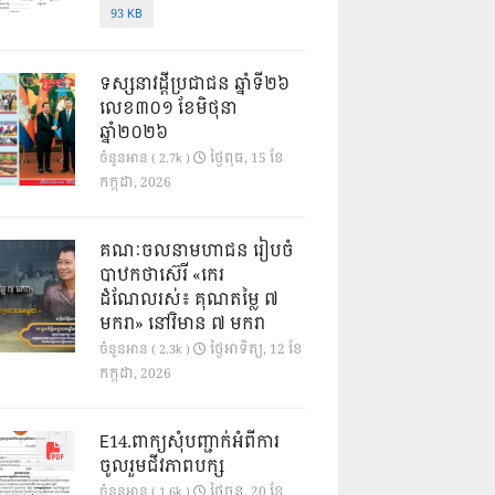
93 KB
ទស្សនាវដ្ដីប្រជាជន ឆ្នាំទី២៦
លេខ៣០១ ខែមិថុនា
ឆ្នាំ២០២៦
ថ្ងៃ​ពុធ, 15 ខែ​
ចំនួនអាន ( 2.7k )
កក្កដា, 2026
គណៈចលនាមហាជន រៀបចំ
បាឋកថាស៊េរី «កេរ
ដំណែលរស់៖ គុណតម្លៃ ៧
មករា» នៅវិមាន ៧ មករា
ថ្ងៃ​អាទិត្យ, 12 ខែ​
ចំនួនអាន ( 2.3k )
កក្កដា, 2026
E14.ពាក្យសុំបញ្ជាក់អំពីការ
ចូលរួមជីវភាពបក្ស
ថ្ងៃ​ចន្ទ, 20 ខែ​
ចំនួនអាន ( 1.6k )