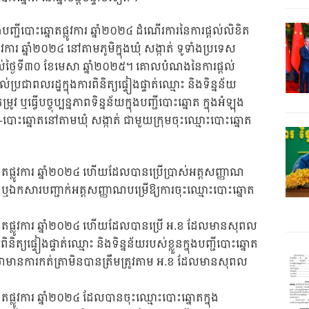
ញ្ជីបោះឆ្នោតផ្លូវការ ឆ្នាំ២០២៤ ដំណើរការនៃការផ្ដល់លិខិត
ូវការ ឆ្នាំ២០២៤ នៅតាមភូមិក្នុងឃុំ សង្កាត់ ទូទាំងប្រទេស
ដល់ថ្ងៃទី៣០ ខែមេសា ឆ្នាំ២០២៥។ គោលបំណងនៃការផ្ដល់
្រជាពលរដ្ឋក្នុងការពិនិត្យផ្ទៀងផ្ទាត់ឈ្មោះ និងទិន្នន័យ
រូវ ឬធ្វើបច្ចុប្បន្នភាពទិន្នន័យក្នុងបញ្ជីបោះឆ្នោត ក្នុងអំឡុង
ះ-បោះឆ្នោតនៅតាមឃុំ សង្កាត់ ជាមួយក្រុមចុះឈ្មោះបោះឆ្នោត
នោតផ្លូវការ ឆ្នាំ២០២៤ ហើយដែលបានប្រើប្រាស់អត្តសញ្ញាណ
 ឬឯកសារបញ្ជាក់អត្តសញ្ញាណបម្រើឱ្យការចុះឈ្មោះបោះឆ្នោត
្នោតផ្លូវការ ឆ្នាំ២០២៤ ហើយដែលបានប្រើ អ.ខ ដែលមានសុពល
និត្យផ្ទៀងផ្ទាត់ឈ្មោះ និងទិន្នន័យរបស់ខ្លួនក្នុងបញ្ជីបោះឆ្នោត
ើញថាមានការកត់ត្រាមិនបានត្រឹមត្រូវតាម អ.ខ ដែលមានសុពល
តផ្លូវការ ឆ្នាំ២០២៤ ដែលបានចុះឈ្មោះបោះឆ្នោតក្នុង