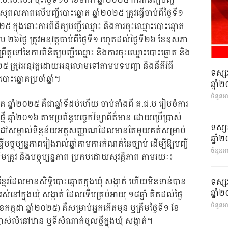
ស.រ ចុះថ្ងៃទី១០ ខែមករា ឆ្នាំ២០២៥ ការពិនិត្យបញ្ជី
ុពលភាពលើបញ្ជីបោះឆ្នោត ឆ្នាំ២០២៥ ត្រូវធ្វើចាប់ពីថ្ងៃទី១
៥ ក្នុងនោះការពិនិត្យបញ្ជីឈ្មោះ និងការចុះឈ្មោះបោះឆ្នោត
៦ថ្ងៃ ត្រូវអនុវត្តចាប់ពីថ្ងៃទី១ រហូតដល់ថ្ងៃទី២៦ ខែឧសភា
្រឹត្តទៅនៃការពិនិត្យបញ្ជីឈ្មោះ និងការចុះឈ្មោះបោះឆ្នោត និង
២៥ ត្រូវអនុវត្តដោយអនុលោមទៅតាមបទបញ្ជា និងនីតិវិធី
ទស្ស
ោះឆ្នោតប្រចាំឆ្នាំ។
ឆ្នា
ចំនួនអ
ោត ឆ្នាំ២០២៥ គឺជាឆ្នាំទីដប់ហើយ ចាប់តាំងពី គ.ជ.ប រៀបចំការ
មី ឆ្នាំ២០១៦ តាមប្រព័ន្ធបច្ចេកវិទ្យាព័ត៌មាន ដោយប្រើប្រាស់
ទស្ស
រាប់ដៅសម្គាល់ទិន្នន័យអត្តសញ្ញាណដែលមានតែមួយគត់សម្រាប់
ឆ្នា
បច្ចុប្បន្នភាពរៀងរាល់ឆ្នាំតាមការកំណត់នៃច្បាប់ ដើម្បីឱ្យបញ្ជី
ចំនួនអា
រូវ និងបច្ចុប្បន្នភាព ប្រកបដោយសុវត្ថិភាព តាមរយៈ៖
្មែរដែលមានសិទ្ធិបោះឆ្នោតក្នុងឃុំ សង្កាត់ ហើយមិនទាន់បាន
ទស្ស
ឆ្នា
ស់នៅក្នុងឃុំ សង្កាត់ ដែលទើបគ្រប់អាយុ ១៨ឆ្នាំ គិតដល់ថ្ងៃ
ចំនួនអា
ក្កដា ឆ្នាំ២០២៥) គឺសម្រាប់អ្នកកើតមុន ឬត្រឹមថ្ងៃទី១ ខែ
លាស់លំនៅឋាន ឬទីសំណាក់ចូលថ្មីក្នុងឃុំ សង្កាត់។