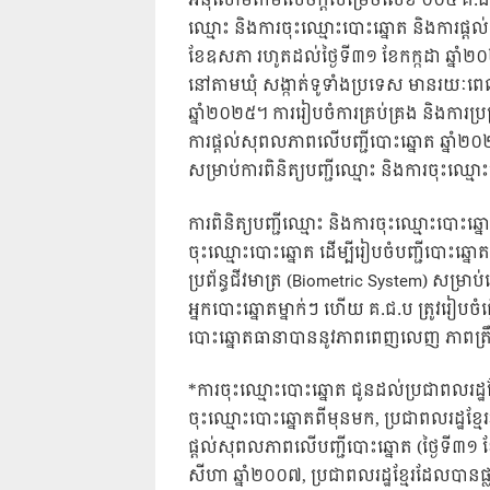
អនុលោមតាមសេចក្តីសម្រេចលេខ ០០៤ គ.ជ.ប.ស.
ឈ្មោះ និងការចុះឈ្មោះបោះឆ្នោត និងការផ្តល់ស
ខែឧសភា រហូតដល់ថ្ងៃទី៣១ ខែកក្កដា ឆ្នាំ២០២
នៅតាមឃុំ សង្កាត់ទូទាំងប្រទេស មានរយៈពេល ២
ឆ្នាំ២០២៥។ ការរៀបចំការគ្រប់គ្រង និងការប្រព
ការផ្តល់សុពលភាពលើបញ្ជីបោះឆ្នោត ឆ្នាំ២០
សម្រាប់ការពិនិត្យបញ្ជីឈ្មោះ និងការចុះឈ្មោះប
ការពិនិត្យបញ្ជីឈ្មោះ និងការចុះឈ្មោះបោះឆ្ន
ចុះឈ្មោះបោះឆ្នោត ដើម្បីរៀបចំបញ្ជីបោះឆ្នោតថ្
ប្រព័ន្ធជីវមាត្រ (Biometric System) សម្
អ្នកបោះឆ្នោតម្នាក់ៗ ហើយ គ.ជ.ប ត្រូវរៀបចំធ្វើ
បោះឆ្នោតធានាបាននូវភាពពេញលេញ ភាពត្រឹមត្
*ការចុះឈ្មោះបោះឆ្នោត ជូនដល់ប្រជាពលរដ្ឋខ
ចុះឈ្មោះបោះឆ្នោតពីមុនមក, ប្រជាពលរដ្ឋខ្មែររ
ផ្តល់សុពលភាពលើបញ្ជីបោះឆ្នោត (ថ្ងៃទី៣១ ខែក
សីហា ឆ្នាំ២០០៧, ប្រជាពលរដ្ឋខ្មែរដែលបានផ្