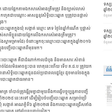
ទស្ស
ត ដោយផ្អែកតាមឯកសារសំអាងត្រឹមត្រូវ និងច្បាស់លាស់
ឆ្នា
តជាបណ្តោះ-អាសន្ននូវសិទ្ធិបោះឆ្នោត ឬត្រូវបានផ្លាស់
ចំនួនអា
សេង។
័យបោះឆ្នោតក្នុងឃុំ សង្កាត់ ឈ្មោះ ភេទ ថ្ងៃខែឆ្នាំកំណើត ឬផ្លាស់
ទស្ស
ស់សាមីខ្លួនដោយផ្អែកលើឯកសារសំអាងត្រឹមត្រូវ។
ឆ្នា
ថត និងស្នាមម្រាមដៃ) ចំពោះអ្នកចុះឈ្មោះបោះឆ្នោតក្នុងឆ្នាំ២០១៦
ចំនួនអ
្រក្នុងបញ្ជីបោះឆ្នោតពីមុនមក។
មោះបោះឆ្នោត គឺជាដំណាក់កាលដំបូង និងមានសារៈសំខាន់
ាំបាច់ដែលមិនអាចខ្វះបាន ហេតុនេះហើយ ទើប គ.ជ.ប ត្រូវយក
ព័
ីធានាសិទ្ធិបោះឆ្នោតជូនដល់ប្រជាពលរដ្ឋខ្មែរ ដូចមានចែងក្នុង
្បាប់បោះឆ្នោតជាធរមាន។
ាត្រ ចាំបាច់ត្រូវធ្វើរួមគ្នាជាមួយនឹងការធ្វើបច្ចុប្បន្នភាពបញ្ជី
ឆ្នាំ២០២៥ នេះតទៅ ដើម្បីរៀបចំបញ្ជីបោះឆ្នោត សម្រាប់ប្រើ
ាឃុំ សង្កាត់ អាណត្តិទី៦ ឆ្នាំ២០២៧ និងការបោះឆ្នោតជ្រើសតាំង
ោះឆ្នោត នៅឆ្នាំបន្តបន្ទាប់ទៀត។