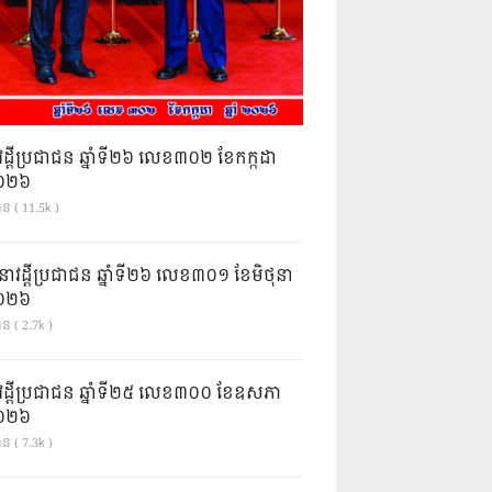
វដ្តីប្រជាជន ឆ្នាំទី២៦ លេខ៣០២ ខែកក្កដា
ំ២០២៦
ាន ( 11.5k )
នាវដ្ដីប្រជាជន ឆ្នាំទី២៦ លេខ៣០១ ខែមិថុនា
ំ២០២៦
ន ( 2.7k )
វដ្តីប្រជាជន ឆ្នាំទី២៥ លេខ៣០០ ខែឧសភា
ំ២០២៦
ន ( 7.3k )