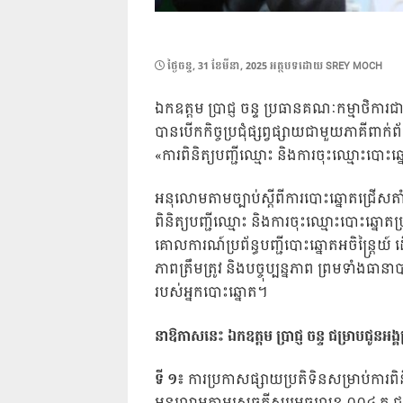
POSTED
ថ្ងៃ​ចន្ទ, 31 ខែ​មីនា, 2025
អត្ថបទដោយ
SREY MOCH
ON
ឯកឧត្តម ប្រាជ្ញ ចន្ទ ប្រធានគណៈកម្មាថិការ
បានបើកកិច្ចប្រជុំផ្សព្វផ្សាយជាមួយភាគីពាក
«ការពិនិត្យបញ្ជីឈ្មោះ និងការចុះឈ្មោះបោះឆ
អនុលោមតាមច្បាប់ស្តីពីការបោះឆ្នោតជ្រើសតាំង
ពិនិត្យបញ្ជីឈ្មោះ និងការចុះឈ្មោះបោះឆ្នោតប្រច
គោលការណ៍ប្រព័ន្ធបញ្ជីបោះឆ្នោតអចិន្រ្តៃ
ភាពត្រឹមត្រូវ និងបច្ចុប្បន្នភាព ព្រមទាំងធាន
របស់អ្នកបោះឆ្នោត។
នាឱកាសនេះ ឯកឧត្តម ​ប្រាជ្ញ ចន្ទ ជម្រាបជូនអង
ទី ១៖
ការប្រកាសផ្សាយប្រតិទិនសម្រាប់ការពិន