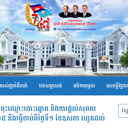
បស់ថ្នាក់ដឹកនាំ
បទសម្ភាសន៍
វេទិកាតុមូល
សេចក្ដីថ្លែ
ការចុះឈ្មោះបោះឆ្នោត និងការផ្តល់សុពល
៥ នឹងធ្វើចាប់ពីថ្ងៃទី១ ខែឧសភា រហូតដល់