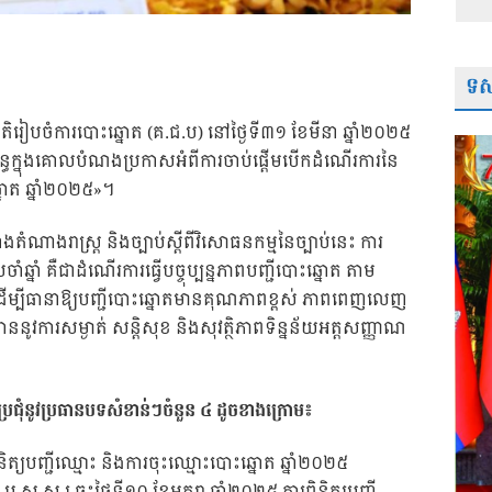
ទស្
ជាតិរៀបចំការបោះឆ្នោត (គ.ជ.ប) នៅថ្ងៃទី៣១ ខែមីនា ឆ្នាំ២០២៥
់ព័ន្ធក្នុងគោលបំណងប្រកាសអំពីការចាប់ផ្តើមបើកដំណើរការនៃ
្នោត ឆ្នាំ២០២៥»។
តំណាងរាស្រ្ត និងច្បាប់ស្តីពីវិសោធនកម្មនៃច្បាប់នេះ ការ
ាំឆ្នាំ គឺជាដំណើរការធ្វើបច្ចុប្បន្នភាពបញ្ជីបោះឆ្នោត តាម
យ៍ ដើម្បីធានាឱ្យបញ្ជីបោះឆ្នោតមានគុណភាពខ្ពស់ ភាពពេញលេញ
ាបាននូវការសម្ងាត់ សន្តិសុខ និងសុវត្ថិភាពទិន្នន័យអត្តសញ្ញាណ
្គប្រជុំនូវប្រធានបទសំខាន់ៗចំនួន ៤ ដូចខាងក្រោម៖
ិត្យបញ្ជីឈ្មោះ និងការចុះឈ្មោះបោះឆ្នោត ឆ្នាំ២០២៥