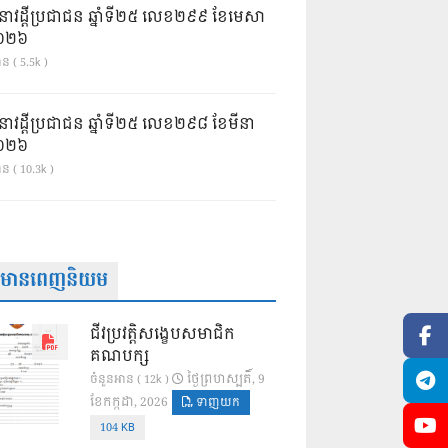
នាវដ្ដីប្រជាជន ឆ្នាំទី២៥ លេខ២៩៩ ខែមេសា
ំ២០២៦
ន ( 5.5k )
នាវដ្ដីប្រជាជន ឆ្នាំទី២៥ លេខ២៩៨ ខែមីនា
ំ២០២៦
ាន ( 10.3k )
ត៌មានពេញនិយម
ជីវប្រវត្តិសង្ខេបសមាជិក
គណបក្ស
ថ្ងៃ​ព្រហស្បតិ៍, 9
ចំនួនអាន ( 12k )
ខែ​កក្កដា, 2026
ទាញយក
104 KB