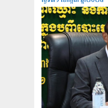
ថ្ងៃទី៣១ ខែកក្កដា ឆ្នាំ២០២៥