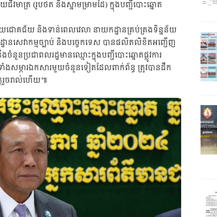
នន័យជីវមាត្រ (រូបថត និងស្នាមម្រាមដៃ) ក្នុងបញ្ជីបោះឆ្នោត
ដោយជោគជ័យ និងទាន់ពេលវេលា នាយកដ្ឋានគ្រប់គ្រងទិន្នន័យ
កដ្ឋានសេវាកម្មច្បាប់ និងបច្ចេកទេស បានផលិតលិខិតអញ្ជើញ
ចំនួនប្រជាពលរដ្ឋមានឈ្មោះក្នុងបញ្ជីបោះឆ្នោតផ្លូវការ
ួមទាំងសម្ភារឯកសារមួយចំនួនទៀតដែលពាក់ព័ន្ធ ត្រូវបានដឹក
ត្តរួចរាល់ហើយ៕