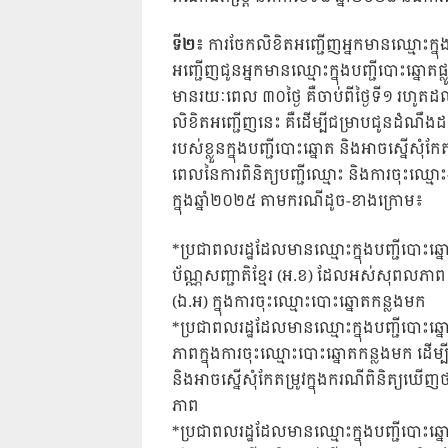
ទី២៖
ការចែកលិខិតអញ្ជើញអ្នកមានឈ្មោះក្នុងប
អញ្ជើញជូនអ្នកមានឈ្មោះក្នុងបញ្ជីបោះឆ្នោតផ្ល
មានរយៈពេល ៣០ថ្ងៃ គឺចាប់ពីថ្ងៃទី១ រហូត
លិខិតអញ្ជើញនេះ គឺដើម្បីជម្រាបជូនដំណឹងដល់ប
របស់ខ្លួនក្នុងបញ្ជីបោះឆ្នោត និងអាចស្នើសុំកែតម្
ពេលនៃការពិនិត្យបញ្ជីឈ្មោះ និងការចុះឈ្មោ
ក្នុងឆ្នាំ២០២៥ តាមករណីដូច-ខាងក្រោម៖
*ប្រជាពលរដ្ឋដែលមានឈ្មោះក្នុងបញ្ជីបោះឆ្
ប័ណ្ណសញ្ជាតិខ្មែរ (អ.ខ) ដែលអស់សុពលភាព
(ឯ.អ) ក្នុងការចុះឈ្មោះបោះឆ្នោតកន្លងមក
*ប្រជាពលរដ្ឋដែលមានឈ្មោះក្នុងបញ្ជីបោះឆ
ភាពក្នុងការចុះឈ្មោះបោះឆ្នោតកន្លងមក ដើម្បីពិ
និងអាចស្នើសុំកែតម្រូវក្នុងករណីពិនិត្យឃ
ភាព
*ប្រជាពលរដ្ឋដែលមានឈ្មោះក្នុងបញ្ជីបោះឆ្នោ