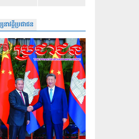
សនាវដ្តីប្រជាជន