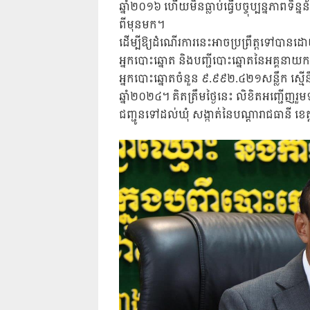
ឆ្នាំ២០១៦ ហើយមិនធ្លាប់ធ្វើបច្ចុប្បន្នភាពទិន្
ពីមុនមក។
ដើម្បីឱ្យដំណើរការនេះអាចប្រព្រឹត្តទៅបាន
អ្នកបោះឆ្នោត និងបញ្ជីបោះឆ្នោតនៃអគ្គនាយ
អ្នកបោះឆ្នោតចំនួន ៩.៩៩២.៤២១សន្លឹក ស្មើនឹង
ឆ្នាំ២០២៤។ គិតត្រឹមថ្ងៃនេះ លិខិតអញ្ជើញរ
ជញ្ជូនទៅដល់ឃុំ សង្កាត់នៃបណ្តារាជធានី ខេ