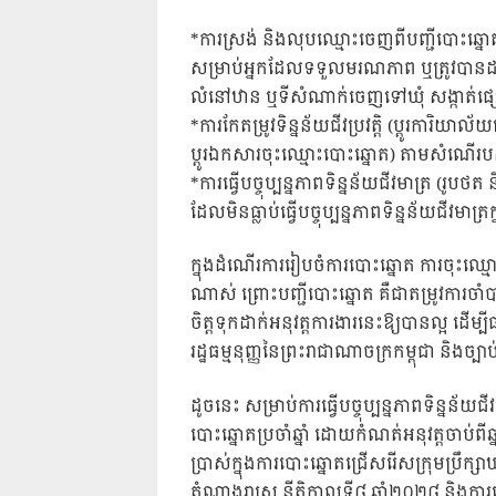
*ការស្រង់ និងលុបឈ្មោះចេញពីបញ្ជីបោះឆ្នោ
សម្រាប់អ្នកដែលទទួលមរណភាព ឬត្រូវបានដកហូ
លំនៅឋាន ឬទីសំណាក់ចេញទៅឃុំ សង្កាត់ផ្
*ការកែតម្រូវទិន្នន័យជីវប្រវត្តិ (ប្តូរការិយាល
ប្តូរឯកសារចុះឈ្មោះបោះឆ្នោត) តាមសំណើរប
*ការធ្វើបច្ចុប្បន្នភាពទិន្នន័យជីវមាត្រ (រូប
ដែលមិនធ្លាប់ធ្វើបច្ចុប្បន្នភាពទិន្នន័យជីវមាត
ក្នុងដំណើរការរៀបចំការបោះឆ្នោត ការចុះឈ្
ណាស់ ព្រោះបញ្ជីបោះឆ្នោត គឺជាតម្រូវការច
ចិត្តទុកដាក់អនុវត្តការងារនេះឱ្យបានល្អ ដើម្ប
រដ្ឋធម្មនុញ្ញនៃព្រះរាជាណាចក្រកម្ពុជា និងច
ដូចនេះ សម្រាប់ការធ្វើបច្ចុប្បន្នភាពទិន្នន័យជីវម
បោះឆ្នោតប្រចាំឆ្នាំ ដោយកំណត់អនុវត្តចាប់ពី
ប្រាស់ក្នុងការបោះឆ្នោតជ្រើសរើសក្រុមប្រឹក្ស
តំណាងរាស្រ្ត នីតិកាលទី៨ ឆ្នាំ២០២៨ និងការប