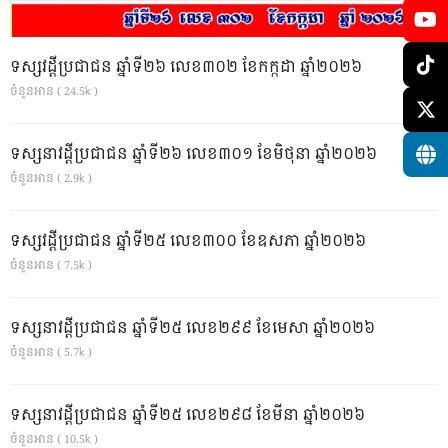
ទស្សវដ្តីប្រជាជន ឆ្នាំទី២៦ លេខ៣០២ ខែកក្កដា ឆ្នាំ២០២៦
ចំនួនអាន ( 24.5k )
ទស្សនាវដ្ដីប្រជាជន ឆ្នាំទី២៦ លេខ៣០១ ខែមិថុនា ឆ្នាំ២០២៦
ចំនួនអាន ( 2.9k )
ទស្សវដ្តីប្រជាជន ឆ្នាំទី២៥ លេខ៣០០ ខែឧសភា ឆ្នាំ២០២៦
ចំនួនអាន ( 7.5k )
ទស្សនាវដ្ដីប្រជាជន ឆ្នាំទី២៥ លេខ២៩៩ ខែមេសា ឆ្នាំ២០២៦
ចំនួនអាន ( 5.7k )
ទស្សនាវដ្ដីប្រជាជន ឆ្នាំទី២៥ លេខ២៩៨ ខែមីនា ឆ្នាំ២០២៦
ចំនួនអាន ( 10.5k )