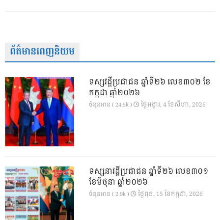
ព័ត៌មានពេញនិយម
ទស្សវដ្តីប្រជាជន ឆ្នាំទី២៦ លេខ៣០២ ខែ
កក្កដា ឆ្នាំ២០២៦
ថ្ងៃ​អង្គារ, 4 ខែ​សីហា, 2026
ចំនួនអាន ( 24.5k )
ទស្សនាវដ្ដីប្រជាជន ឆ្នាំទី២៦ លេខ៣០១
ខែមិថុនា ឆ្នាំ២០២៦
ថ្ងៃ​ពុធ, 15 ខែ​កក្កដា, 2026
ចំនួនអាន ( 2.9k )