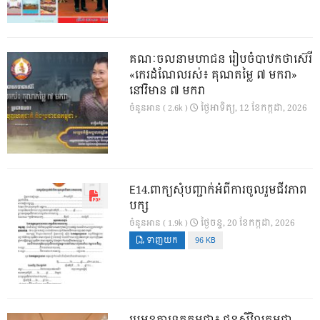
គណៈចលនាមហាជន រៀបចំបាឋកថាស៊េរី
«កេរដំណែលរស់៖ គុណតម្លៃ ៧ មករា»
នៅវិមាន ៧ មករា
ថ្ងៃ​អាទិត្យ, 12 ខែ​កក្កដា, 2026
ចំនួនអាន ( 2.6k )
E14.ពាក្យសុំបញ្ជាក់អំពីការចូលរួមជីវភាព
បក្ស
ថ្ងៃ​ចន្ទ, 20 ខែ​កក្កដា, 2026
ចំនួនអាន ( 1.9k )
ទាញយក
96 KB