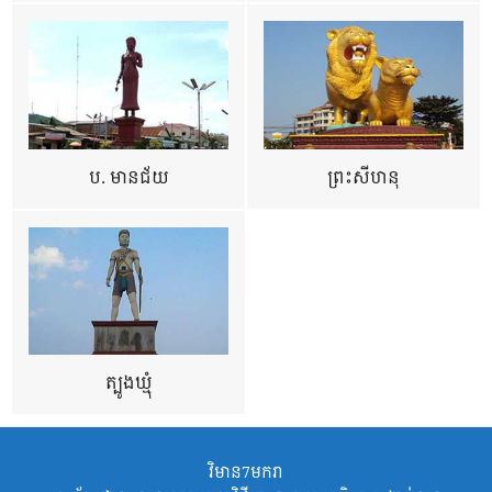
ប. មានជ័យ
ព្រះសីហនុ
ត្បូងឃ្មុំ
វិមាន7មករា