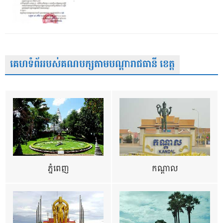
គេហទំព័ររបស់គណបក្សតាមបណ្តារាជធានី ខេត្ត
ភ្នំពេញ
កណ្តាល