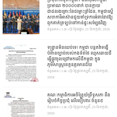
ប្រមុខការទូតកម្ពុជា៖ ជនស៊ីវិលកម្ពុជា
ប្រមាណ ២០០០០នាក់ បានក្លាយ
ជាជនរងគ្រោះនៃជម្លោះព្រំដែន, កម្ពុជាស្នើ
សហការីអាស៊ានជួយគាំទ្រការអំពាវនាវឱ្យ
ពួកគាត់ត្រឡប់ទៅកាន់ផ្ទះសម្បែងវិញ
ថ្ងៃ​អង្គារ, 21 ខែ​កក្កដា, 2026
ចំនួនអាន ( 1.5k )
ទន្ទ្រានមិនឈប់ទេ! កម្ពុជា បន្តតវ៉ាទង្វើ
បំពានច្បាប់របស់កងទ័ពថៃ ឈូសឆាយដី
ធ្វើផ្លូវចូលជ្រៅមកលើដីកម្ពុជា ក្នុង
ភូមិសាស្ត្រខេត្តឧត្តរមានជ័យ
ថ្ងៃ​ព្រហស្បតិ៍, 23 ខែ​កក្កដា,
ចំនួនអាន ( 1.4k )
2026
គណៈកម្មាធិការអចិន្ត្រៃយ៍ព្រឹទ្ធសភា នឹង
រៀបចំកិច្ចប្រជុំ លើរបៀបវារៈចំនួន៥
ថ្ងៃ​ព្រហស្បតិ៍, 23 ខែ​កក្កដា,
ចំនួនអាន ( 1.4k )
2026