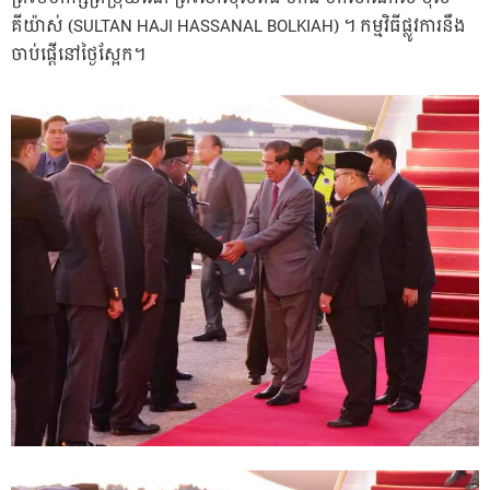
គីយ៉ាស់ (SULTAN HAJI HASSANAL BOLKIAH) ។ កម្មវិធីផ្លូវការនឹង
ចាប់ផ្តើនៅថ្ងៃស្អែក។