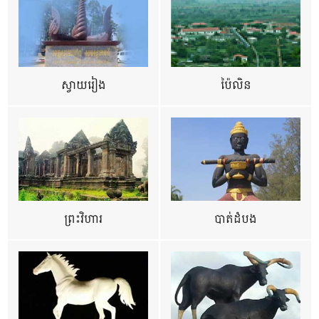
ស្វាយរៀង
ប៉ៃលិន
ព្រះវិហារ
បាត់ដំបង