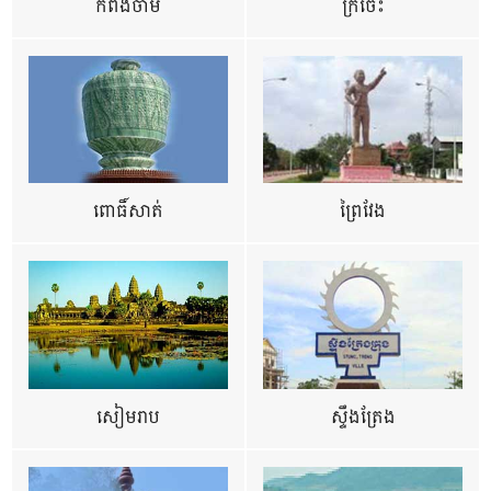
កំពង់ចាម
ក្រចេះ
ពោធិ៍សាត់
ព្រៃវែង
សៀមរាប
ស្ទឹងត្រែង