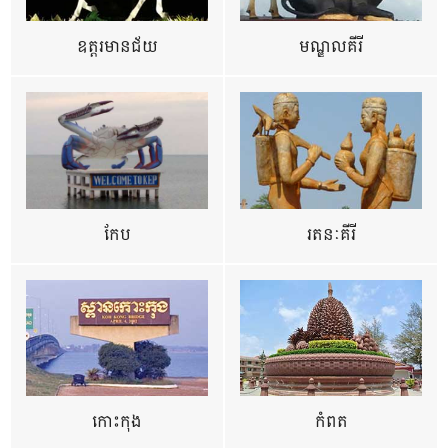
ឧត្ដរមានជ័យ
មណ្ឌលគីរី
កែប
រតនៈគីរី
កោះកុង
កំពត