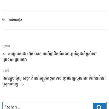
CATEGORIES
ពត៌មានថ្មីៗ
ការ​
អត្ថបទ
ក្រោយ
នាំទិស​
មុន
សម្តេចតេជោ ហ៊ុន សែន អញ្ជើញដឹកនាំគណៈប្រតិភូជាន់ខ្ពស់ទៅ
ប្រកាស
ប្រទេសប្រ៊ុយណេ
អត្ថបទ
បន្ទាប់
បន្ទាប់
ឯកឧត្តម ប៉ុញ សច្ចៈ ដឹកនាំមន្ត្រីបច្ចេកទេស ចុះពិនិត្យស្ថានភាពទឹកជំនន់នៅ
ស្រុកម៉ាឡៃ
ស្វែ