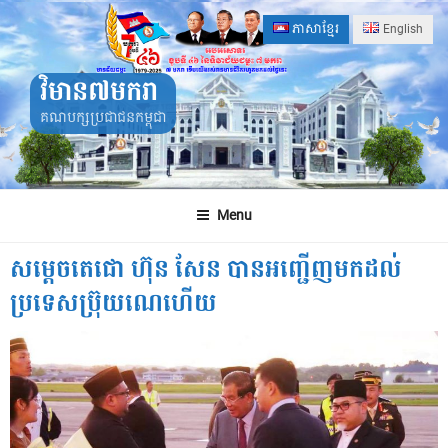
Skip
ភាសាខ្មែរ
English
to
content
វិមាន៧មករា
គណបក្សប្រជាជនកម្ពុជា
Menu
សម្តេចតេជោ ហ៊ុន សែន បានអញ្ជើញមកដល់
ប្រទេសប្រ៊ុយណេហើយ