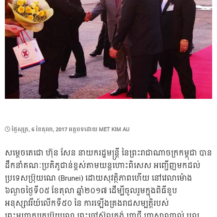
POSTED
ថ្ងៃ​សុក្រ, 6 ខែ​តុលា, 2017
អត្ថបទដោយ
MET KIM AU
ON
សម្តេចតេជោ ហ៊ុន សែន នាយករដ្ឋមន្រ្តី នៃព្រះរាជាណាចក្រកម្ពុជា បាន
ដឹកនាំគណៈប្រតិភូជាន់ខ្ពស់តាមយន្តហោះពិសេស អញ្ជើញមកដល់
ប្រទេសប្រ៊ុយណេ (Brunei) ដោយសុវត្ថិភាពហើយ នៅវេលាម៉ោង
៦ល្ងាចថ្ងៃទី០៥ ខែតុលា ឆ្នាំ២០១៧ ដើម្បីចូលរួមក្នុងពិធីខួប
អនុស្សាវរីយ៍លើកទី៥០ នៃ ការឡើងគ្រងរាជសម្បត្តិរបស់
ព្រះមហាក្សត្រប្រ៊ុយណេ ព្រះចៅស៊ុលតង់ ហាជី ហាសាណាល់ បុល