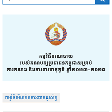
កម្មវិធីមើលព័ត៌មានតាមទូរស័ព្វ