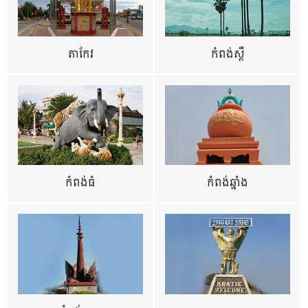
តាកែវ
កំពង់ស្ពឺ
កំពង់ធំ
កំពង់ឆ្នាំង