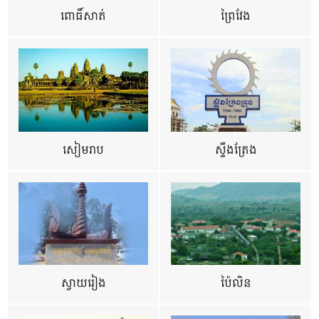
ពោធិ៍សាត់
ព្រៃវែង
សៀមរាប
ស្ទឹងត្រែង
ស្វាយរៀង
ប៉ៃលិន