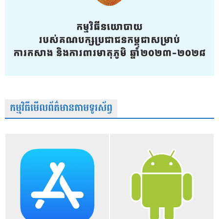
កម្មវិធីមើលព័ត៌មានតាមទូរស័ព្វ