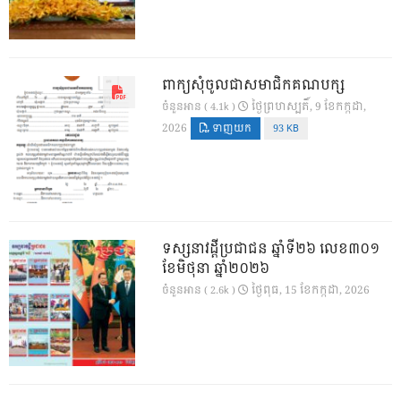
ពាក្យសុំចូលជាសមាជិកគណបក្ស
ថ្ងៃ​ព្រហស្បតិ៍, 9 ខែ​កក្កដា,
ចំនួនអាន ( 4.1k )
2026
ទាញយក
93 KB
ទស្សនាវដ្ដីប្រជាជន ឆ្នាំទី២៦ លេខ៣០១
ខែមិថុនា ឆ្នាំ២០២៦
ថ្ងៃ​ពុធ, 15 ខែ​កក្កដា, 2026
ចំនួនអាន ( 2.6k )