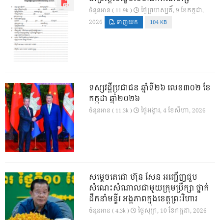
ថ្ងៃ​ព្រហស្បតិ៍, 9 ខែ​កក្កដា,
ចំនួនអាន ( 11.9k )
2026
ទាញយក
104 KB
ទស្សវដ្តីប្រជាជន ឆ្នាំទី២៦ លេខ៣០២ ខែ
កក្កដា ឆ្នាំ២០២៦
ថ្ងៃ​អង្គារ, 4 ខែ​សីហា, 2026
ចំនួនអាន ( 11.3k )
សម្តេចតេជោ ហ៊ុន សែន អញ្ជើញជួប
សំណេះសំណាលជាមួយក្រុមប្រឹក្សា ថ្នាក់
ដឹកនាំមន្ទីរ អង្គភាពក្នុងខេត្តព្រះវិហារ
ថ្ងៃ​សុក្រ, 10 ខែ​កក្កដា, 2026
ចំនួនអាន ( 4.3k )