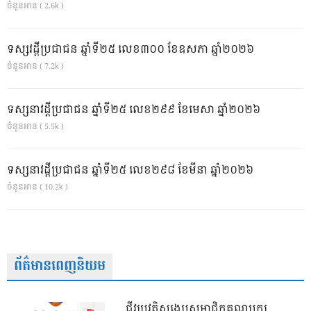
ចំនួនអាន ( 2.6k )
ទស្សវដ្តីប្រជាជន ឆ្នាំទី២៥ លេខ៣០០ ខែឧសភា ឆ្នាំ២០២៦
ចំនួនអាន ( 7.2k )
ទស្សនាវដ្ដីប្រជាជន ឆ្នាំទី២៥ លេខ២៩៩ ខែមេសា ឆ្នាំ២០២៦
ចំនួនអាន ( 5.5k )
ទស្សនាវដ្ដីប្រជាជន ឆ្នាំទី២៥ លេខ២៩៨ ខែមីនា ឆ្នាំ២០២៦
ចំនួនអាន ( 10.2k )
ព័ត៌មានពេញនិយម
ជីវប្រវត្តិសង្ខេបសមាជិកគណបក្ស