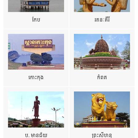
កែប
រតនៈគីរី
កោះកុង
កំពត
ប. មានជ័យ
ព្រះសីហនុ