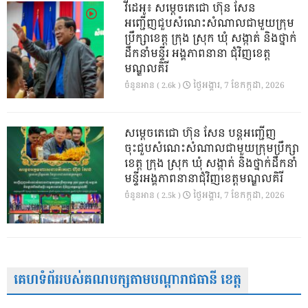
វីដេអូ៖ សម្តេចតេជោ ហ៊ុន សែន
អញ្ជើញជួបសំណេះសំណាលជាមួយក្រុម
ប្រឹក្សាខេត្ត ក្រុង ស្រុក ឃុំ សង្កាត់ និងថ្នាក់
ដឹកនាំមន្ទីរ អង្គភាពនានា ជុំវិញខេត្ត
មណ្ឌលគិរី
ថ្ងៃ​អង្គារ, 7 ខែ​កក្កដា, 2026
ចំនួនអាន ( 2.6k )
សម្តេចតេជោ ហ៊ុន សែន បន្តអញ្ជើញ
ចុះជួបសំណេះសំណាលជាមួយក្រុមប្រឹក្សា
ខេត្ត ក្រុង ស្រុក ឃុំ សង្កាត់ និងថ្នាក់ដឹកនាំ
មន្ទីរអង្គភាពនានាជុំវិញខេត្តមណ្ឌលគិរី
ថ្ងៃ​អង្គារ, 7 ខែ​កក្កដា, 2026
ចំនួនអាន ( 2.5k )
គេហទំព័ររបស់គណបក្សតាមបណ្តារាជធានី ខេត្ត