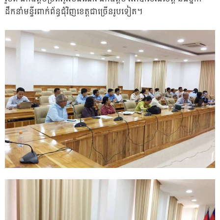
ដឹកនាំមន្ទីរពាក់ព័ន្ធជុំវិញខេត្តជាច្រើនរូបទៀត។