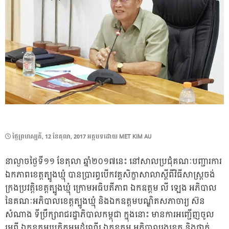
POSTED
ថ្ងៃ​ព្រហស្បតិ៍, 12 ខែ​តុលា, 2017
អត្ថបទដោយ
MET KIM AU
ON
នាល្ងាចថ្ងៃទី១១ ខែតុលា ឆ្នាំ២០១៧នេះ នៅសាលប្រជុំគណៈបញ្ជារការ
ឯកភាពខេត្តត្បូងឃ្មុំ បានប្រារព្ធបើកវគ្គសិក្ខាសាលាស្ដីពីវិធីសាស្រ្តចង់
ក្រងប្រវត្តិខេត្តត្បូងឃ្មុំ ក្រោមអធិបតីភាព ឯកឧត្តម លី ឡេង អភិបាល
នៃគណៈអភិបាលខេត្តត្បូងឃ្មុំ និងឯកឧត្តមបណ្ឌិតសភាចារ្យ ស៊ន
សំណាង ទីប្រឹក្សារាជរដ្ឋាភិបាលកម្ពុជា ក្នុងនោះ មានការអញ្ជើញចូល
រួមពី ឯកឧត្តមប្រតិភូអមដំណើរ ឯកឧត្តម អភិបាលរងខេត្ត និងថ្នាក់