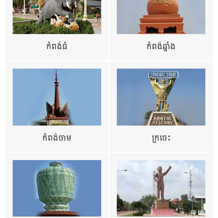
កំពង់ធំ
កំពង់ឆ្នាំង
កំពង់ចាម
ក្រចេះ