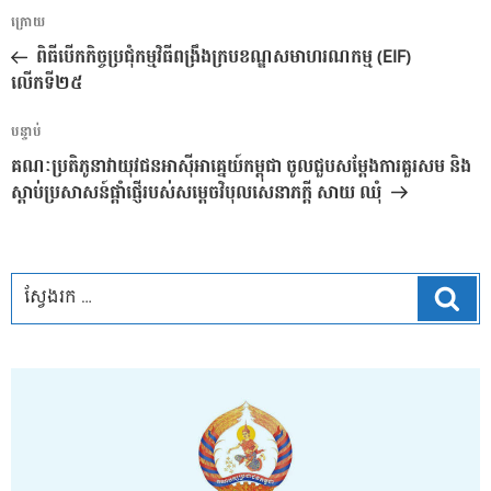
ការ​
អត្ថបទ
ក្រោយ
នាំទិស​
មុន
ពិធីបើកកិច្ចប្រជុំកម្មវិធីពង្រឹងក្របខណ្ឌសមាហរណកម្ម (EIF)
ប្រកាស
លើកទី២៥
អត្ថបទ
បន្ទាប់
បន្ទាប់
គណៈប្រតិភូនាវាយុវជនអាស៊ីអាគ្នេយ៍កម្ពុជា ចូលជួបសម្តែងការគួរសម និង
ស្តាប់ប្រសាសន៍ផ្តាំផ្ញើរបស់សម្តេចវិបុលសេនាភក្តី សាយ ឈុំ
ស្វែ