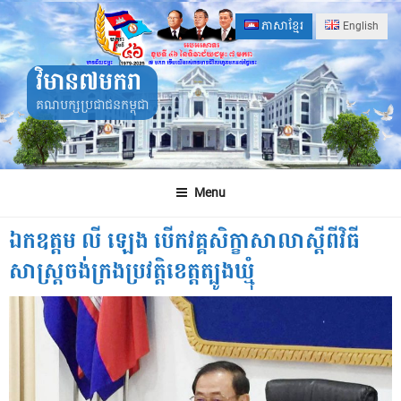
Skip
ភាសាខ្មែរ
English
to
content
វិមាន៧មករា
គណបក្សប្រជាជនកម្ពុជា
Menu
ឯកឧត្តម លី ឡេង បើកវគ្គសិក្ខាសាលាស្ដីពីវិធី
សាស្រ្តចង់ក្រងប្រវត្តិខេត្តត្បូងឃ្មុំ