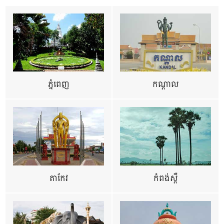
ភ្នំពេញ
កណ្តាល
តាកែវ
កំពង់ស្ពឺ