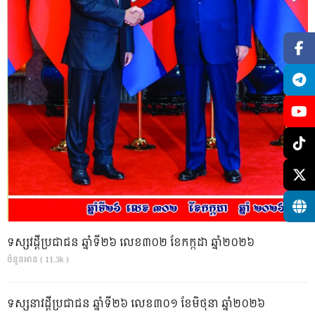
ទស្សវដ្តីប្រជាជន ឆ្នាំទី២៦ លេខ៣០២ ខែកក្កដា ឆ្នាំ២០២៦
ចំនួនអាន ( 11.3k )
ទស្សនាវដ្ដីប្រជាជន ឆ្នាំទី២៦ លេខ៣០១ ខែមិថុនា ឆ្នាំ២០២៦