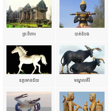
ព្រះវិហារ
បាត់ដំបង
ឧត្ដរមានជ័យ
មណ្ឌលគីរី