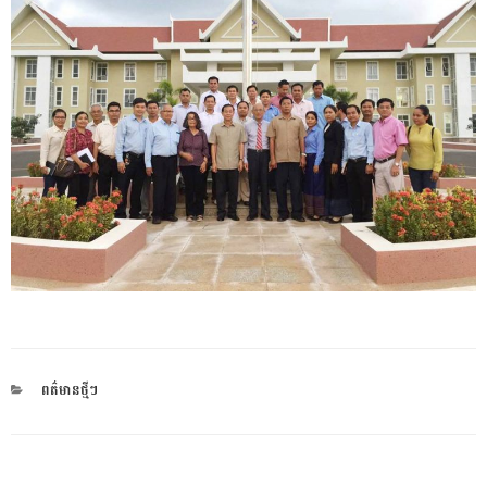
CATEGORIES
ពត៌មានថ្មីៗ