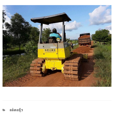
CATEGORIES
ពត៌មានថ្មីៗ