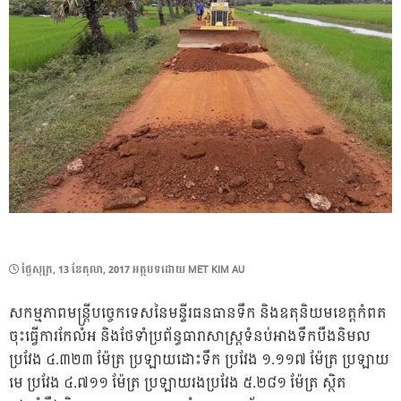
POSTED
ថ្ងៃ​សុក្រ, 13 ខែ​តុលា, 2017
អត្ថបទដោយ
MET KIM AU
ON
សកម្មភាពមន្ត្រីបច្ចេកទេសនៃមន្ទីរធនធានទឹក និងឧតុនិយមខេត្តកំពត
ចុះធ្វើការកែលំអ និងថែទាំប្រព័ន្ធធារាសាស្ត្រទំនប់អាងទឹកបឹងនិមល
ប្រវែង ៤.៣២៣ ម៉ែត្រ ប្រឡាយដោះទឹក ប្រវែង ១.១១៧ ម៉ែត្រ ប្រឡាយ
មេ ប្រវែង ៤.៧១១ ម៉ែត្រ ប្រឡាយរងប្រវែង ៥.២៨១ ម៉ែត្រ ស្ថិត