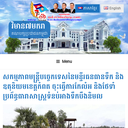
Skip
ភាសាខ្មែរ
English
to
content
វិមាន៧មករា
គណបក្សប្រជាជនកម្ពុជា
Menu
សកម្មភាពមន្ត្រីបច្ចេកទេសនៃមន្ទីរធនធានទឹក និង
ឧតុនិយមខេត្តកំពត ចុះធ្វើការកែលំអ និងថែទាំ
ប្រព័ន្ធធារាសាស្ត្រទំនប់អាងទឹកបឹងនិមល