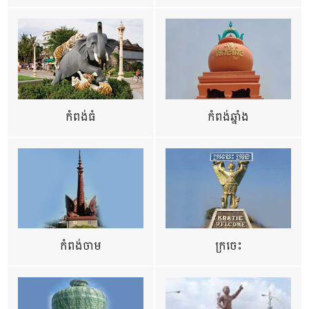
កំពង់ធំ
កំពង់ឆ្នាំង
កំពង់ចាម
ក្រចេះ