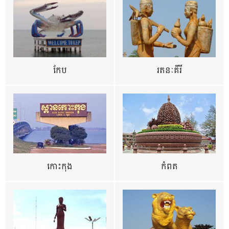
កែប
រតនៈគីរី
កោះកុង
កំពត