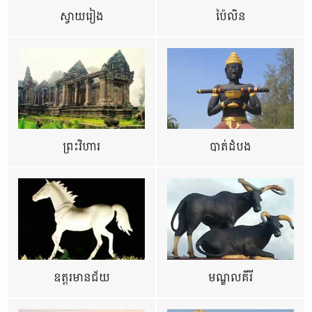
ស្វាយរៀង
ប៉ៃលិន
ព្រះវិហារ
បាត់ដំបង
ឧត្ដរមានជ័យ
មណ្ឌលគីរី