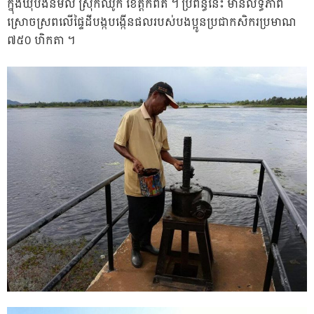
ក្នុងឃុំបឹងនិមល ស្រុកឈូក ខេត្តកំពត ។ ប្រព័ន្ធនេះ មានលទ្ធភាព
ស្រោចស្រពលើផ្ទៃដីបង្កបង្កើនផលរបស់បងប្អូនប្រជាកសិករប្រមាណ
៧៥០ ហិកតា ។