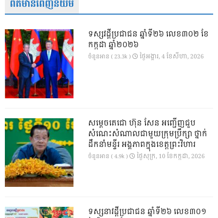
ព័ត៌មានពេញនិយម
ទស្សវដ្តីប្រជាជន ឆ្នាំទី២៦ លេខ៣០២ ខែ
កក្កដា ឆ្នាំ២០២៦
ថ្ងៃ​អង្គារ, 4 ខែ​សីហា, 2026
ចំនួនអាន ( 23.3k )
សម្តេចតេជោ ហ៊ុន សែន អញ្ជើញជួប
សំណេះសំណាលជាមួយក្រុមប្រឹក្សា ថ្នាក់
ដឹកនាំមន្ទីរ អង្គភាពក្នុងខេត្តព្រះវិហារ
ថ្ងៃ​សុក្រ, 10 ខែ​កក្កដា, 2026
ចំនួនអាន ( 4.9k )
ទស្សនាវដ្ដីប្រជាជន ឆ្នាំទី២៦ លេខ៣០១