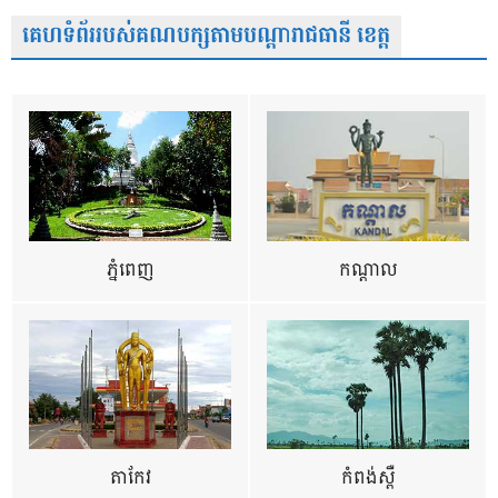
គេហទំព័ររបស់គណបក្សតាមបណ្តារាជធានី ខេត្ត
ភ្នំពេញ
កណ្តាល
តាកែវ
កំពង់ស្ពឺ