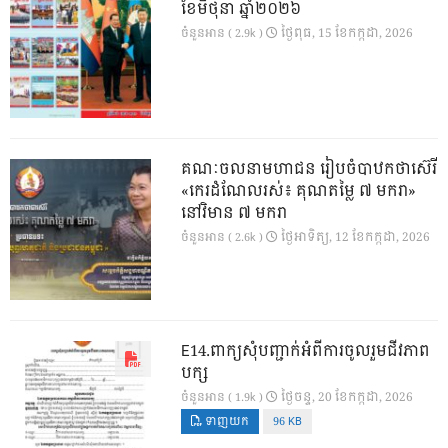
ខែមិថុនា ឆ្នាំ២០២៦
ថ្ងៃ​ពុធ, 15 ខែ​កក្កដា, 2026
ចំនួនអាន ( 2.9k )
គណៈចលនាមហាជន រៀបចំបាឋកថាស៊េរី
«កេរដំណែលរស់៖ គុណតម្លៃ ៧ មករា»
នៅវិមាន ៧ មករា
ថ្ងៃ​អាទិត្យ, 12 ខែ​កក្កដា, 2026
ចំនួនអាន ( 2.6k )
E14.ពាក្យសុំបញ្ជាក់អំពីការចូលរួមជីវភាព
បក្ស
ថ្ងៃ​ចន្ទ, 20 ខែ​កក្កដា, 2026
ចំនួនអាន ( 1.9k )
ទាញយក
96 KB