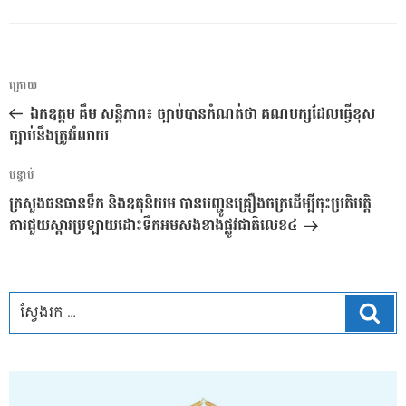
ការ​
អត្ថបទ
ក្រោយ
នាំទិស​
មុន
ឯកឧត្តម គឹម សន្តិភាព៖ ច្បាប់បានកំណត់ថា គណបក្សដែលធ្វើខុស
ប្រកាស
ច្បាប់នឹងត្រូវរំលាយ
អត្ថបទ
បន្ទាប់
បន្ទាប់
ក្រសួងធនធានទឹក និងឧតុនិយម បានបញ្ជូនគ្រឿងចក្រដើម្បីចុះប្រតិបត្តិ
ការជួយស្តារប្រឡាយដោះទឹកអមសងខាងផ្លូវជាតិលេខ៤
ស្វែ