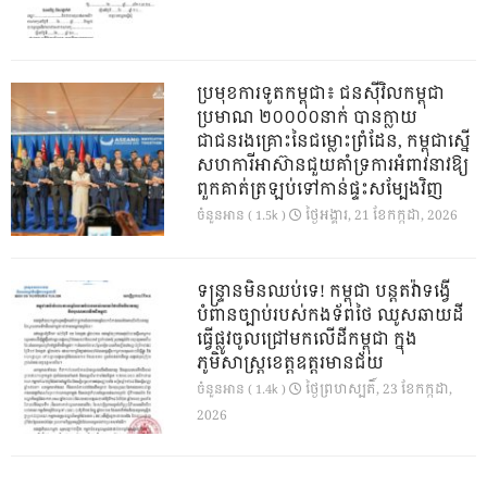
ប្រមុខការទូតកម្ពុជា៖ ជនស៊ីវិលកម្ពុជា
ប្រមាណ ២០០០០នាក់ បានក្លាយ
ជាជនរងគ្រោះនៃជម្លោះព្រំដែន, កម្ពុជាស្នើ
សហការីអាស៊ានជួយគាំទ្រការអំពាវនាវឱ្យ
ពួកគាត់ត្រឡប់ទៅកាន់ផ្ទះសម្បែងវិញ
ថ្ងៃ​អង្គារ, 21 ខែ​កក្កដា, 2026
ចំនួនអាន ( 1.5k )
ទន្ទ្រានមិនឈប់ទេ! កម្ពុជា បន្តតវ៉ាទង្វើ
បំពានច្បាប់របស់កងទ័ពថៃ ឈូសឆាយដី
ធ្វើផ្លូវចូលជ្រៅមកលើដីកម្ពុជា ក្នុង
ភូមិសាស្ត្រខេត្តឧត្តរមានជ័យ
ថ្ងៃ​ព្រហស្បតិ៍, 23 ខែ​កក្កដា,
ចំនួនអាន ( 1.4k )
2026