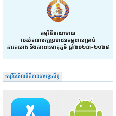
កម្មវិធីមើលព័ត៌មានតាមទូរស័ព្វ