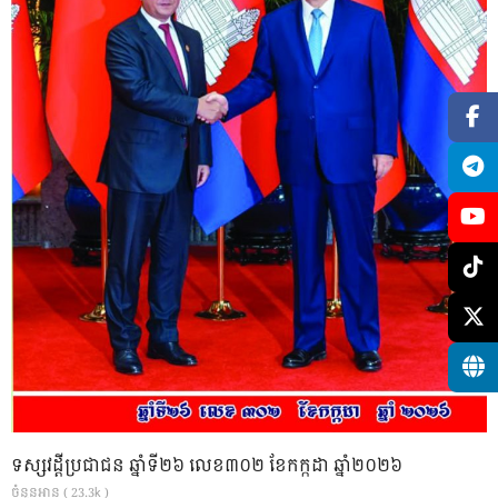
ទស្សវដ្តីប្រជាជន ឆ្នាំទី២៦ លេខ៣០២ ខែកក្កដា ឆ្នាំ២០២៦
ចំនួនអាន ( 23.3k )