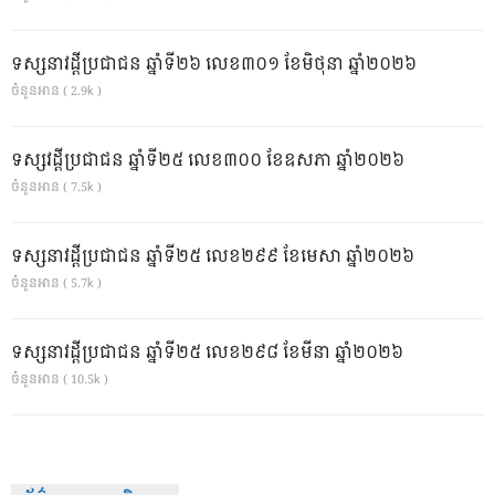
ទស្សនាវដ្ដីប្រជាជន ឆ្នាំទី២៦ លេខ៣០១ ខែមិថុនា ឆ្នាំ២០២៦
ចំនួនអាន ( 2.9k )
ទស្សវដ្តីប្រជាជន ឆ្នាំទី២៥ លេខ៣០០ ខែឧសភា ឆ្នាំ២០២៦
ចំនួនអាន ( 7.5k )
ទស្សនាវដ្ដីប្រជាជន ឆ្នាំទី២៥ លេខ២៩៩ ខែមេសា ឆ្នាំ២០២៦
ចំនួនអាន ( 5.7k )
ទស្សនាវដ្ដីប្រជាជន ឆ្នាំទី២៥ លេខ២៩៨ ខែមីនា ឆ្នាំ២០២៦
ចំនួនអាន ( 10.5k )