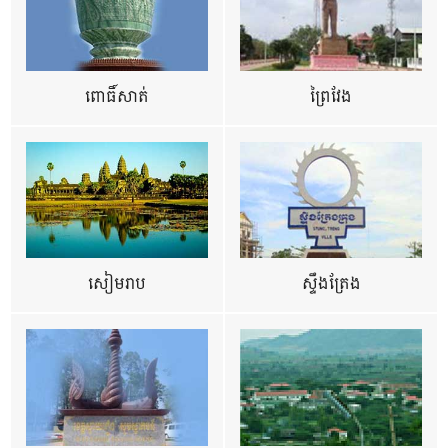
ពោធិ៍សាត់
ព្រៃវែង
សៀមរាប
ស្ទឹងត្រែង