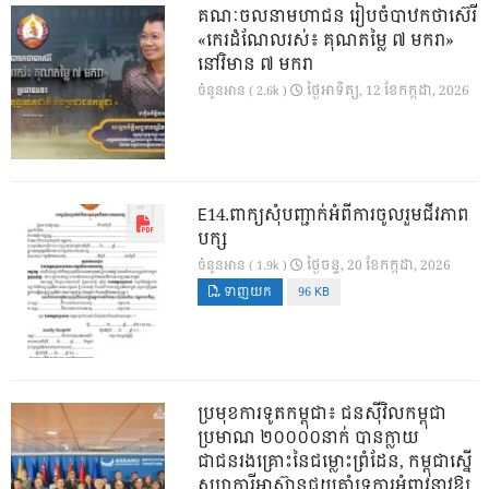
គណៈចលនាមហាជន រៀបចំបាឋកថាស៊េរី
«កេរដំណែលរស់៖ គុណតម្លៃ ៧ មករា»
នៅវិមាន ៧ មករា
ថ្ងៃ​អាទិត្យ, 12 ខែ​កក្កដា, 2026
ចំនួនអាន ( 2.6k )
E14.ពាក្យសុំបញ្ជាក់អំពីការចូលរួមជីវភាព
បក្ស
ថ្ងៃ​ចន្ទ, 20 ខែ​កក្កដា, 2026
ចំនួនអាន ( 1.9k )
ទាញយក
96 KB
ប្រមុខការទូតកម្ពុជា៖ ជនស៊ីវិលកម្ពុជា
ប្រមាណ ២០០០០នាក់ បានក្លាយ
ជាជនរងគ្រោះនៃជម្លោះព្រំដែន, កម្ពុជាស្នើ
សហការីអាស៊ានជួយគាំទ្រការអំពាវនាវឱ្យ