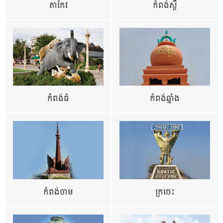
តាកែវ
កំពង់ស្ពឺ
កំពង់ធំ
កំពង់ឆ្នាំង
កំពង់ចាម
ក្រចេះ