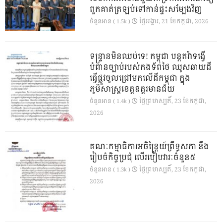
ពួកគាត់ត្រឡប់ទៅកាន់ផ្ទះសម្បែងវិញ
ថ្ងៃ​អង្គារ, 21 ខែ​កក្កដា, 2026
ចំនួនអាន ( 1.5k )
ទន្ទ្រានមិនឈប់ទេ! កម្ពុជា បន្តតវ៉ាទង្វើ
បំពានច្បាប់របស់កងទ័ពថៃ ឈូសឆាយដី
ធ្វើផ្លូវចូលជ្រៅមកលើដីកម្ពុជា ក្នុង
ភូមិសាស្ត្រខេត្តឧត្តរមានជ័យ
ថ្ងៃ​ព្រហស្បតិ៍, 23 ខែ​កក្កដា,
ចំនួនអាន ( 1.4k )
2026
គណៈកម្មាធិការអចិន្ត្រៃយ៍ព្រឹទ្ធសភា នឹង
រៀបចំកិច្ចប្រជុំ លើរបៀបវារៈចំនួន៥
ថ្ងៃ​ព្រហស្បតិ៍, 23 ខែ​កក្កដា,
ចំនួនអាន ( 1.3k )
2026