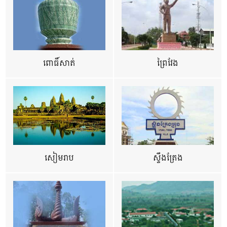
ពោធិ៍សាត់
ព្រៃវែង
សៀមរាប
ស្ទឹងត្រែង