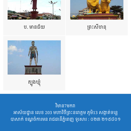
ប. មានជ័យ
ព្រះសីហនុ
ត្បូងឃ្មុំ
វិមាន7មករា
អាស័យដ្ឋាន លេខ 203 មហាវិថីព្រះនរោត្តម ភូមិ13 សង្កាត់ទន្លេ
បាសាក់ ខណ្ឌចំការមន រាជធានីភ្នំពេញ ទូរសារ : ០២៣ ២១៥៨០១