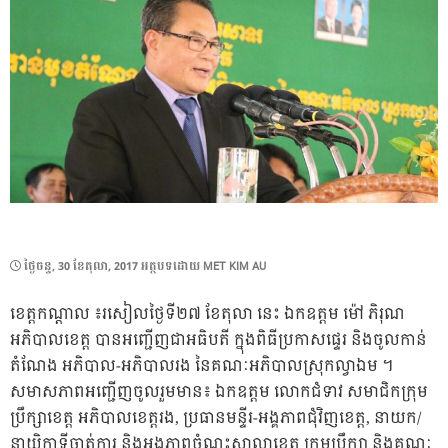
POSTED
ថ្ងៃ​ចន្ទ, 30 ខែ​តុលា, 2017
អត្ថបទដោយ
MET KIM AU
ON
ខេត្តកណ្តាល ៖រសៀលថ្ងៃទី២៧ ខែតុលា នេះ ឯកឧត្តម ម៉ៅ ភិរុណ
អភិបាលខេត្ត បានអញ្ជើញជាអធិបតី ក្នុងពិធីប្រកាសផ្ទេរ និងចូលកាន់
តំណែង អភិបាល-អភិបាលរង នៃគណៈអភិបាលស្រុកល្វាឯម ។
សមាសភាពអញ្ជើញចូលរួមមាន៖ ឯកឧត្តម លោកជំទាវ សមាជិកក្រុម
ប្រឹក្សាខេត្ត អភិបាលខេត្តរង, ប្រធានមន្ទីរ-អង្គភាពជុំវិញខេត្ត, នាយក/
នាយិកាទីចាត់ការ និងអង្គភាពចំណុះសាលាខេត្ត ក្រុមប្រឹក្សា និងគណៈ