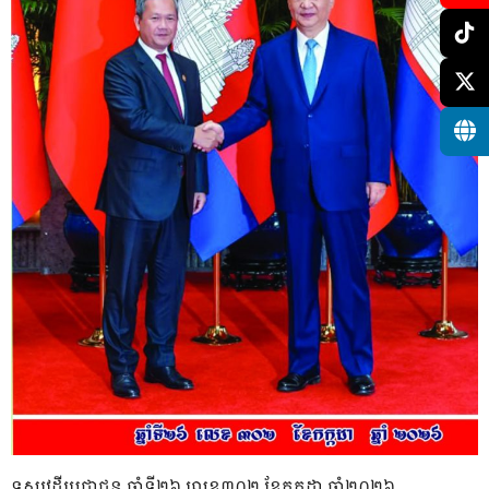
ទស្សវដ្តីប្រជាជន ឆ្នាំទី២៦ លេខ៣០២ ខែកក្កដា ឆ្នាំ២០២៦