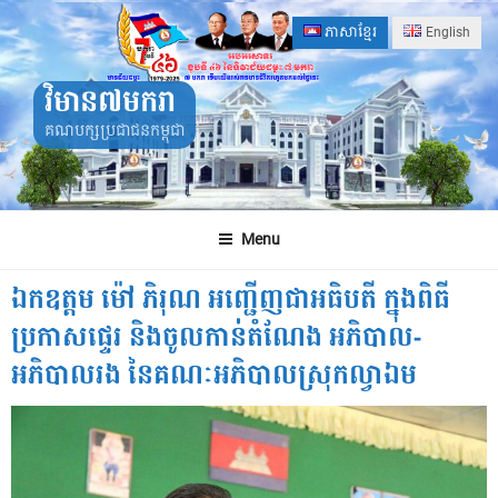
Skip
ភាសាខ្មែរ
English
to
content
វិមាន៧មករា
គណបក្សប្រជាជនកម្ពុជា
Menu
ឯកឧត្តម ម៉ៅ ភិរុណ អញ្ជើញជាអធិបតី ក្នុងពិធី
ប្រកាសផ្ទេរ និងចូលកាន់តំណែង អភិបាល-
អភិបាលរង នៃគណៈអភិបាលស្រុកល្វាឯម