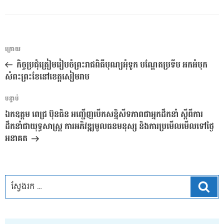
ការ​
អត្ថបទ
ក្រោយ
នាំទិស​
មុន
កិច្ចប្រជុំត្រៀមរៀបចំព្រះរាជពិធីបុណ្យអុំទូក បណ្តែតប្រទីប អកអំបុក
ប្រកាស
សំពះព្រះខែនៅខេត្តសៀមរាប
អត្ថបទ
បន្ទាប់
បន្ទាប់
ឯកឧត្តម ពេជ្រ ប៊ុនធិន អញ្ជើញបើកសន្និសីទភាពជាអ្នកដឹកនាំ ស្តីពីការ
ដឹកនាំជាយុទ្ធសាស្ត្រ ការអភិវឌ្ឍមូលធនមនុស្ស និងការប្រមើលមើលទៅថ្ងៃ
អនាគត
ស្វែ