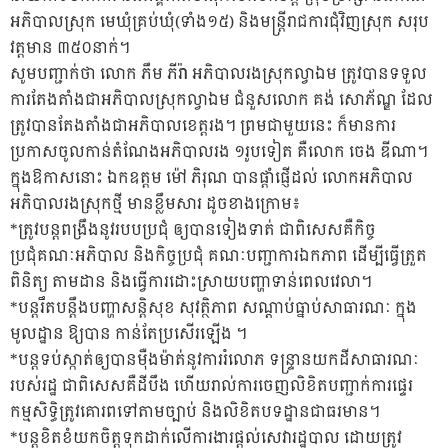
អភិបាលស្រុក មេឃុំគ្រប់ឃុំ(ទាំង១៥) និងមន្ត្រីរាជការជុំវិញស្រុក សរុប
វត្តមាន ៣៥០នាក់។
សូមបញ្ជាក់ថា លោក ភឹម ភីរ៉ា អភិបាលរងស្រុកល្វាឯម ត្រូវបានទទួល
ការតែងតាំងជាអភិបាលស្រុកល្វាឯម ជំនួសលោក គង់ សោភ័ណ្ឌ ដែល
ត្រូវបានតែងតាំងជាអភិបាលខេត្តរង។ ព្រមជាមួយនេះ ក៏មានការ
ប្រកាសចូលកាន់តំណែងអភិបាលរង ១រូបទៀត គឺលោក ចេង ឌីណា។
ក្នុងឱកាសនោះ ឯកឧត្តម ម៉ៅ ភិរុណ បានផ្តាំផ្ញើដល់ លោកអភិបាល
អភិបាលរងស្រុកថ្មី មានខ្លឹមសារ ដូចខាងក្រោម៖
*ត្រូវបន្តពង្រឹងនូវរបបប្រជុំ ឲ្យបានទៀងទាត់ ជាពិសេសគឺកិច្ច
ប្រជុំគណៈអភិបាល និងកិច្ចប្រជុំ គណៈបញ្ជាការឯកភាព ដើម្បីធ្វើត្រួត
ពិនិត្យ តាមដាន និងធ្វើការដោះស្រាយបញ្ហាទាន់ពេលវេលា។
*បន្តរឹតបន្តឹងបញ្ហាសន្តិសុខ សុវត្ថិភាព សណ្តាប់ធ្នាប់សាធារណៈ ក្នុង
មូលដ្ឋាន ឱ្យបាន កាន់តែប្រសើរឡើង ។
*បន្តទប់ស្កាត់ឲ្យបានម៉ឺងម៉ាត់នូវការរំលោភ ទន្ទ្រានយកដីសាធារណៈ
របស់រដ្ឋ ជាពិសេសគឺដីបឹង ហើយរាល់ការចេញលិខិតបញ្ជាក់ការផ្ទេរ
កម្មសិទ្ធិត្រូវគោរពទៅតាមច្បាប់ និងលិខិតបទដ្ឋានជាធរមាន។
*បន្តខិតខំយកចិត្តទុកដាក់លើការងារផ្តល់សេវារដ្ឋបាល ដោយត្រូវ