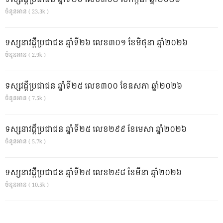
ចំនួនអាន ( 23.3k )
ទស្សនាវដ្ដីប្រជាជន ឆ្នាំទី២៦ លេខ៣០១ ខែមិថុនា ឆ្នាំ២០២៦
ចំនួនអាន ( 2.9k )
ទស្សវដ្តីប្រជាជន ឆ្នាំទី២៥ លេខ៣០០ ខែឧសភា ឆ្នាំ២០២៦
ចំនួនអាន ( 7.5k )
ទស្សនាវដ្ដីប្រជាជន ឆ្នាំទី២៥ លេខ២៩៩ ខែមេសា ឆ្នាំ២០២៦
ចំនួនអាន ( 5.7k )
ទស្សនាវដ្ដីប្រជាជន ឆ្នាំទី២៥ លេខ២៩៨ ខែមីនា ឆ្នាំ២០២៦
ចំនួនអាន ( 10.5k )