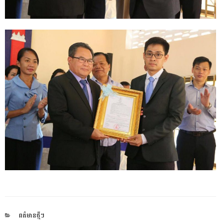
CATEGORIES
ពត៌មានថ្មីៗ