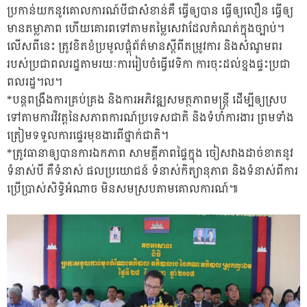
ប្រកាន់យកនូវគោលការណ៍បីជាសំខាន់គឺ ធ្វើឲ្យបាន ធ្វើឲ្យលឿន ធ្វើឲ្យ
មានតម្លាភាព ហើយគោរពទៅតាមតម្លៃសេវាដែលកំណត់ក្នុងច្បាប់។
លើសពីនេះ ត្រូវខិតខំប្រមូលផ្តុំព័ត៌មានស្តីពីតម្រូវការ និងសំណូមពរ
របស់ប្រជាពលរដ្ឋតាមរយៈការរៀបចំធ្វើវេទិកា ការចុះដល់ខ្នងផ្ទះប្រជា
ពលរដ្ឋ។ល។
*បន្តពង្រឹងការគ្រប់គ្រង និងការអភិវឌ្ឍសមត្ថភាពមន្ត្រី ដើម្បីឲ្យស្រប
ទៅតាមការវិវត្តនៃសភាពការណ៍ប្រទេសជាតិ និងទំហំការងារ ព្រមទាំង
ត្រៀមទទួលការផ្ទេរមុខងារពីថ្នាក់ជាតិ។
*ត្រូវធានាឲ្យបានការឯកភាព សាមគ្គីភាពផ្ទៃក្នុង ចៀសវាងដាច់ខាតនូវ
ទំនាស់បី គឺទំនាស់ ផលប្រយោជន៍ ទំនាស់កិត្យានុភាព និងទំនាស់ពីការ
ប្រើប្រាស់សិទ្ធិអំណាច មិនសមស្របតាមគោលការណ៍៕