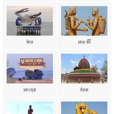
កែប
រតនៈគីរី
កោះកុង
កំពត