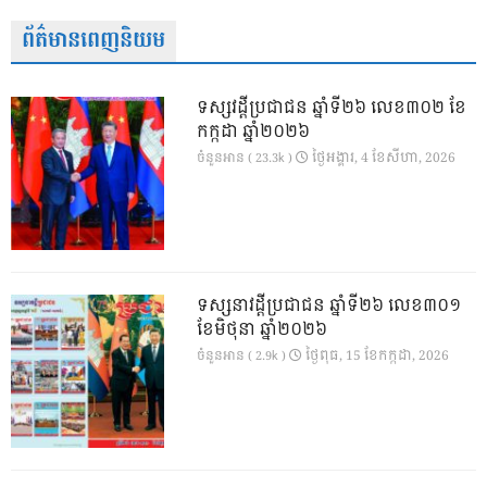
ព័ត៌មានពេញនិយម
ទស្សវដ្តីប្រជាជន ឆ្នាំទី២៦ លេខ៣០២ ខែ
កក្កដា ឆ្នាំ២០២៦
ថ្ងៃ​អង្គារ, 4 ខែ​សីហា, 2026
ចំនួនអាន ( 23.3k )
ទស្សនាវដ្ដីប្រជាជន ឆ្នាំទី២៦ លេខ៣០១
ខែមិថុនា ឆ្នាំ២០២៦
ថ្ងៃ​ពុធ, 15 ខែ​កក្កដា, 2026
ចំនួនអាន ( 2.9k )