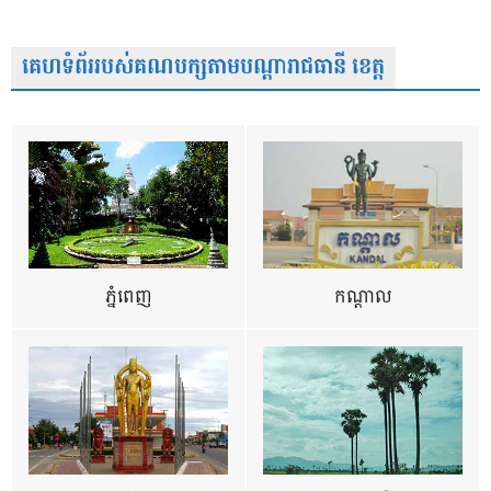
គេហទំព័ររបស់គណបក្សតាមបណ្តារាជធានី ខេត្ត
ភ្នំពេញ
កណ្តាល