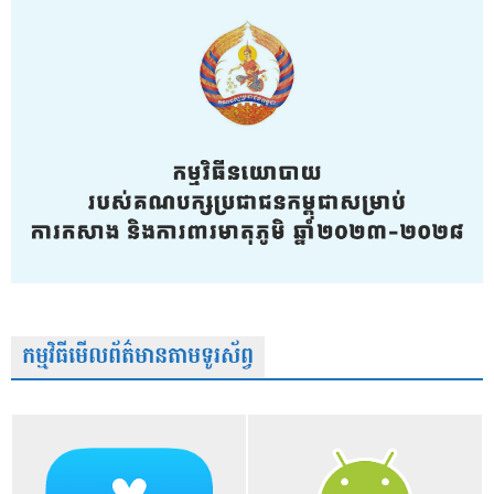
កម្មវិធីមើលព័ត៌មានតាមទូរស័ព្វ