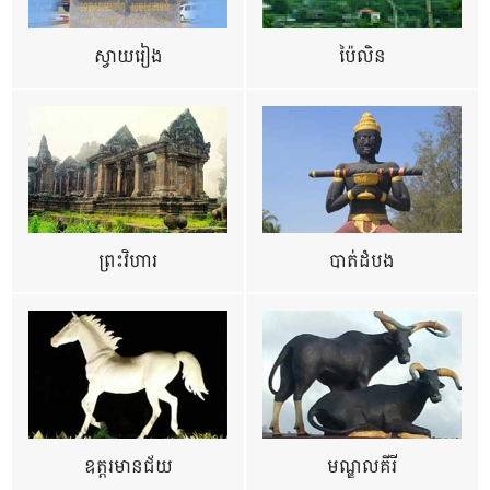
ស្វាយរៀង
ប៉ៃលិន
ព្រះវិហារ
បាត់ដំបង
ឧត្ដរមានជ័យ
មណ្ឌលគីរី