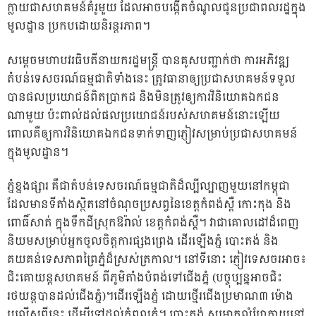
ក្លាយជាសហគមន៍គំរូមួយ ដែលអាចបង្កើតចំណូលជូនប្រជាពលរដ្ឋក្នុង
មូលដ្ឋាន ប្រកបដោយនិរន្តរភាព។
សម្ដេចមហាបវរធិបតីនាយករដ្ឋមន្រ្តី បានគូសបញ្ជាក់ថា ការអភិវឌ្ឍ
តំបន់ទេសចរណ៍ធម្មជាតិទាំងនេះ ត្រូវធានាឲ្យប្រជាសហគមន៍ទទួល
បានផលប្រយោជន៍ពិតប្រាកដ និងមិនត្រូវឲ្យការវិនិយោគឯកជន
ណាមួយ ប៉ះពាល់ដល់ផលប្រយោជន៍របស់សហគមន៍នោះឡើយ
ពោលគឺឲ្យការវិនិយោគឯកជនទាក់ទាញភ្ញៀវសម្រាប់ប្រជាសហគមន៍
ក្នុងមូលដ្ឋាន។
ភ្នំខ្នងផ្សារ គឺជាតំបន់ទេសចរណ៍ធម្មជាតិដ៏ល្បីល្បាញមួយនៅកម្ពុជា
ដែលមានទីតាំងស្ថិតនៅចំណុចប្រសព្វនៃខេត្តកំពង់ស្ពឺ កោះកុង និង
ពោធិ៍សាត់ ក្នុងទឹកដីស្រុកឱរ៉ាល់ ខេត្តកំពង់ស្ពឺ។ វាជាគោលដៅដ៏ពេញ
និយមសម្រាប់អ្នកចូលចិត្តការផ្សងព្រេង ដើរឡើងភ្នំ បោះតង់ និង
គយគន់ទេសភាពព្រៃភ្នំដ៏ស្រស់ត្រកាល។ នៅទីនោះ ភ្ញៀវទេសចរអាច៖
ជិះគោយន្តសហគមន៍ ពីភូមិតាំងបំពង់ទៅជើងភ្នំ (បច្ចុប្បន្នអាចជិះ
រថយន្តបានដល់ជើងភ្នំ)។ដើរឡើងភ្នំ ដោយថ្មើរជើងប្រមាណ៣ ម៉ោង
ឬលើសពីនេះ ដើម្បីទៅដល់កំពូលភ្នំ។ បោះតង់ សម្រាកលំហែកាយនៅ