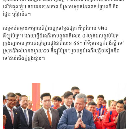
លើកំពូលភ្នំ។ គយគន់ទេសភាព ដ៏ស្រស់ស្អាតនៃពពក ព្រៃឈើ និង
ថ្ងៃរះ ឬថ្ងៃលិច។
សម្រាប់ចម្ងាយចម្ងាយពីភ្នំពេញទៅខ្នងផ្សារ គឺប្រហែល ១២០
គីឡូម៉ែត្រ។ ដោយធ្វើដំណើរតាមផ្លូវជាតិលេខ ៤ រហូតដល់ផ្លូវបំបែក
ក្រុងច្បារមន រួចបត់ស្តាំចូលផ្លូវជាតិលេខ ៤៤។ ពីទីរួមខេត្តកំពង់ស្ពឺ ទៅ
ស្រុកឱរ៉ាល់មានចម្ងាយ៥០ គីឡូម៉ែត្រ។ រួចបន្តដំណើរបន្តិចទៀតនឹង
ទៅដល់ជើងភ្នំខ្នងផ្សារ៕