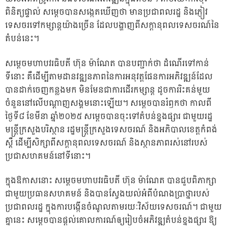
ពិនិត្យផ្ទាល់ សម្ដេចបានសង្កេតឃើញថា មានប្រជាពលរដ្ឋ និងភ្ញៀវ
ទេសចរទៅកម្សាន្តយ៉ាងច្រើន ដែលបង្ហាញពីសក្ដានុពលទេសចរណ៍នៃ
តំបន់នេះ។
សម្ដេចមហាបវរធិបតី ហ៊ុន ម៉ាណែត បានបញ្ជាក់ថា ដំណើរទៅកាន់
ទីនោះ គឺដើម្បីតាមដានវឌ្ឍនភាពនៃការអនុវត្តផែនការអភិវឌ្ឍន៍ដែល
បានដាក់ចេញកន្លងមក មិនមែនជាការដើរកម្សាន្ត ដូចការរិះគន់មួយ
ចំនួននៅលើបណ្ដាញសង្គមនោះឡើយ។ សម្ដេចបានរំឭកថា កាលពី
ថ្ងៃទី៨ ខែមីនា ឆ្នាំ២០២៥ សម្ដេចបានចុះទៅតំបន់ខ្នងផ្សារ ជាមួយរដ្ឋ
មន្ត្រីក្រសួងបរិស្ថាន រដ្ឋមន្ត្រីក្រសួងទេសចរណ៍ និងអភិបាលខេត្តកំពង់
ស្ពឺ ដើម្បីសិក្សាពីសក្ដានុពលទេសចរណ៍ និងស្ថានភាពរស់នៅរបស់
ប្រជាសហគមន៍នៅទីនោះ។
ក្នុងឱកាសនោះ សម្ដេចមហាបវរធិបតី ហ៊ុន ម៉ាណែត បានជួបពិភាក្សា
ជាមួយប្រធានសហគមន៍ និងបានស្វែងយល់អំពីបំណងប្រាថ្នារបស់
ប្រជាពលរដ្ឋ ក្នុងការបង្កើនចំណូលតាមរយៈវិស័យទេសចរណ៍។ ជាមួយ
គ្នានេះ សម្ដេចបានផ្ដល់គោលការណ៍ឲ្យរៀបចំអភិវឌ្ឍតំបន់ខ្នងផ្សារ ឱ្យ