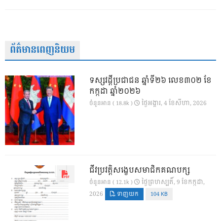
ព័ត៌មានពេញនិយម
ទស្សវដ្តីប្រជាជន ឆ្នាំទី២៦ លេខ៣០២ ខែ
កក្កដា ឆ្នាំ២០២៦
ថ្ងៃ​អង្គារ, 4 ខែ​សីហា, 2026
ចំនួនអាន ( 18.8k )
ជីវប្រវត្តិសង្ខេបសមាជិកគណបក្ស
ថ្ងៃ​ព្រហស្បតិ៍, 9 ខែ​កក្កដា,
ចំនួនអាន ( 12.1k )
2026
ទាញយក
104 KB