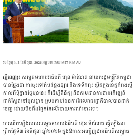
POSTED
ថ្ងៃ​ពុធ, 3 ខែ​មិថុនា, 2026
អត្ថបទដោយ
MET KIM AU
ON
(ភ្នំពេញ)៖
សម្ដេចមហាបវរធិបតី ហ៊ុន ម៉ាណែត នាយករដ្ឋមន្ត្រីនៃកម្ពុជា
បានថ្លែងថា ការចុះទៅតំបន់ខ្នងផ្សារ និងទេទឹកពុះ ស្ថិតក្នុងខេត្តកំពង់ស្ពឺ
កាលពីប៉ុន្មានថ្ងៃមុននេះ គឺដើម្បីពិនិត្យ និងតាមដានការងារអភិវឌ្ឍន៍
ជាក់ស្ដែងនៅមូលដ្ឋាន ស្របតាមផែនការដែលរាជរដ្ឋាភិបាលបានដាក់
ចេញ ដោយមិនពឹងផ្អែកតែលើរបាយការណ៍នោះទេ។
ការលើកឡើងរបស់សម្ដេចមហាបវរធិបតី ហ៊ុន ម៉ាណែត ធ្វើឡើងនា
ព្រឹកថ្ងៃទី៣ ខែមិថុនា ឆ្នាំ២០២៦ ក្នុងឱកាសអញ្ជើញជាអធិបតីសម្ពោធ