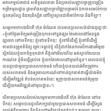
អគារកម្ពស់៣ជាន់ សមិទ្ធផលនានា និងប្រគល់សញ្ញាបត្រគ្រូបង្រៀន
កម្រិតមូលដ្ឋាន ព្រមទាំងសញ្ញាបត្របរិញ្ញាបត្រអប់រំ ឯកទេសអប់រំកាយ
ជូនគរុសិស្ស និងគរុនិស្សិត នៅវិទ្យាស្ថានជាតិអប់រំកាយ និងកីឡា។
សម្ដេចមហាបវរធិបតី ហ៊ុន ម៉ាណែត បានមានប្រសាសន៍យ៉ាងដូច្នេះថា
«ខ្ញុំទៅថ្ងៃអាទិត្យអត់ព្រៀងទុកទេទៅខ្នងផ្សារ តែគោលដៅមែនខ្នង
ផ្សារហេ ទៅទេទឹកពុះ ខ្ញុំទៅទេទឹកពុះ ខ្ញុំទៅគឺដើម្បី ខ្ញុំទៅគឺដើម្បី
តាមដានត្រួតពិនិត្យ ព្រោះទម្លាប់ខ្ញុំ បើខ្ញុំដាក់ផែនការលើការងារអីមួយ
ល្អិតដែលខ្ញុំយកចិត្តទុកដាក់ គឺខ្ញុំទៅមើលហើយ អត់ស្ដាប់តែរបាយ
ការណ៍ទេ ខ្ញុំមិនធ្វើគ្រប់ទេ ខ្ញុំយកតែគោលដៅមួយចំនួន។ ពេលដល់ខ្ញុំ
បានជួបជាមួយប្រធានសហគមន៍ ហើយខ្ញុំបានយល់អំពីតម្រូវការ
របស់សហគមន៍ និងឲ្យគោលការណ៍ទៅកាន់ពួកគាត់ថា​ធ្វើយ៉ាងមិច
ដើម្បីអភិវឌ្ឍន៍ តំបន់សហគមន៍នេះ ឲ្យក្លាយជាសហគមន៍គំរូមួយ
ដើម្បីយកអភិវឌ្ឍន៍នៅមូលដ្ឋាន»។
បើតាមប្រសាសន៍របស់សម្ដេចមហាបវរធិបតី ហ៊ុន ម៉ាណែត នៅទេ
ទឹកពុះ សម្ដេចបានជួបពិភាក្សាជាមួយប្រធានសហគមន៍ ដើម្បីស្វែង
យល់អំពីតម្រូវការ និងទិសដៅអភិវឌ្ឍន៍ក្នុងតំបន់។ តាមរយៈការចុះ