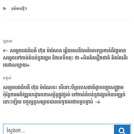
CATEGORIES
ពត៌មានថ្មីៗ
ការ​
អត្ថបទ
ក្រោយ
នាំទិស​
មុន
សម្ដេចបវរធិបតី ហ៊ុន ម៉ាណែត ឆ្លើយតបនឹងមតិចោទប្រកាន់ពីវត្តមាន
ប្រកាស
សម្ដេចទៅកាន់តំបន់ខ្នងផ្សារ និងទេទឹកពុះ ថា «មិនគិតរឿងជាតិ គិតតែដើរ
លេងសប្បាយ»
អត្ថបទ
បន្ទាប់
បន្ទាប់
សម្ដេចបវរធិបតី ហ៊ុន ម៉ាណែត៖ បើទោះបីប្រទេសជាតិជួបបញ្ហាសង្គ្រាម
ប៉ុន្ដែការអភិវឌ្ឍហេដ្ឋារចនាសម្ព័ន្ធផ្លូវថ្នល់ ទៅកាន់តំបន់ខ្នងផ្សារមិនបញ្ឈប់
នោះឡើយ បច្ចុប្បន្នសម្រេចបានលទ្ធផលជាបន្ដបន្ទាប់
ស្វែ