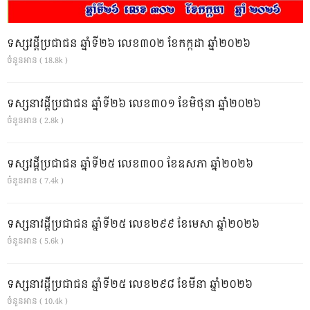
ទស្សវដ្តីប្រជាជន ឆ្នាំទី២៦ លេខ៣០២ ខែកក្កដា ឆ្នាំ២០២៦
ចំនួនអាន ( 18.8k )
ទស្សនាវដ្ដីប្រជាជន ឆ្នាំទី២៦ លេខ៣០១ ខែមិថុនា ឆ្នាំ២០២៦
ចំនួនអាន ( 2.8k )
ទស្សវដ្តីប្រជាជន ឆ្នាំទី២៥ លេខ៣០០ ខែឧសភា ឆ្នាំ២០២៦
ចំនួនអាន ( 7.4k )
ទស្សនាវដ្ដីប្រជាជន ឆ្នាំទី២៥ លេខ២៩៩ ខែមេសា ឆ្នាំ២០២៦
ចំនួនអាន ( 5.6k )
ទស្សនាវដ្ដីប្រជាជន ឆ្នាំទី២៥ លេខ២៩៨ ខែមីនា ឆ្នាំ២០២៦
ចំនួនអាន ( 10.4k )