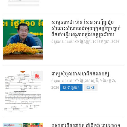
សម្តេចតេជោ ហ៊ុន សែន អញ្ជើញជួប
សំណេះសំណាលជាមួយក្រុមប្រឹក្សា ថ្នាក់
ដឹកនាំមន្ទីរ អង្គភាពក្នុងខេត្តព្រះវិហារ
ថ្ងៃ​សុក្រ, 10 ខែ​កក្កដា, 2026
ចំនួនអាន ( 4.8k )
ពាក្យសុំចូលជាសមាជិកគណបក្ស
ថ្ងៃ​ព្រហស្បតិ៍, 9 ខែ​កក្កដា,
ចំនួនអាន ( 4.3k )
2026
ទាញយក
93 KB
ទស្សនាវដ្ដីប្រជាជន ឆ្នាំទី២៦ លេខ៣០១