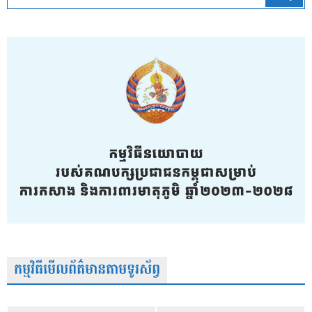
កម្មវិធីមើលព័ត៌មានតាមទូរស័ព្វ