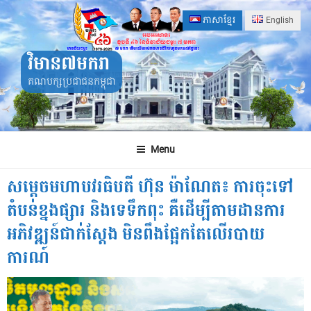
Skip
ភាសាខ្មែរ
English
to
content
វិមាន៧មករា
គណបក្សប្រជាជនកម្ពុជា
Menu
សម្ដេចមហាបវរធិបតី ហ៊ុន ម៉ាណែត៖ ការចុះទៅ
តំបន់ខ្នងផ្សារ និងទេទឹកពុះ គឺដើម្បីតាមដានការ
អភិវឌ្ឍន៍ជាក់ស្ដែង មិនពឹងផ្អែកតែលើរបាយ
ការណ៍