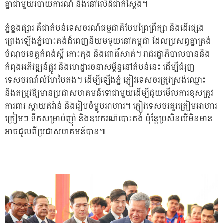
គ្នាជាមួយរបាយការណ៍ និងនៅលើដីជាក់ស្ដែង។
ភ្នំខ្នងផ្សារ គឺជាតំបន់ទេសចរណ៍ធម្មជាតិបែបព្រៃព្រឹក្សា និងដើរផ្សង
ព្រេងឡើងភ្នំបោះតង់ដ៏ពេញនិយមមួយនៅកម្ពុជា ដែលប្រសព្វគ្នាត្រង់
ចំណុចខេត្តកំពង់ស្ពឺ កោះកុង និងពោធិ៍សាត់។ រាជរដ្ឋាភិបាលបាននិង
កំពុងអភិវឌ្ឍន៍ផ្លូវ និងហេដ្ឋារចនាសម្ព័ន្ធនៅតំបន់នេះ ដើម្បីជំរុញ
ទេសចរណ៍លំហែបៃតង។ ដើម្បីឡើងភ្នំ ភ្ញៀវទេសចរត្រូវស្រង់ឈ្មោះ
និងតម្រូវឱ្យមានប្រជាសហគមន៍ទៅជាមួយដើម្បីជួយមើលការខុសត្រូវ
ការពារ ស្ពាយឥវ៉ាន់ និងរៀបចំម្ហូបអាហារ។ ភ្ញៀវទេសចរគួរត្រៀមអាហារ
ក្រៀមៗ ទឹកសម្រាប់ញ៉ាំ និងឧបករណ៍បោះតង់ ប៉ុន្តែប្រសិនបើមិនមាន
អាចជួលពីប្រជាសហគមន៍បាន៕