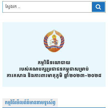
ស្វែ
កម្មវិធីមើលព័ត៌មានតាមទូរស័ព្វ