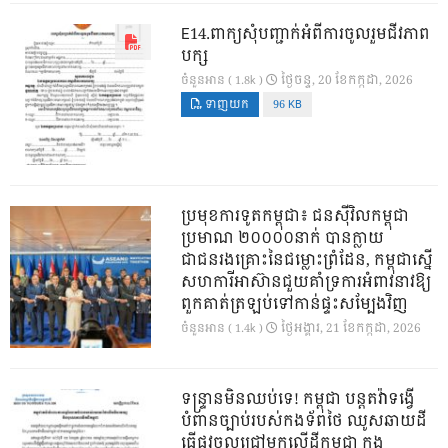
E14.ពាក្យសុំបញ្ជាក់អំពីការចូលរួមជីវភាព
បក្ស
ថ្ងៃ​ចន្ទ, 20 ខែ​កក្កដា, 2026
ចំនួនអាន ( 1.8k )
ទាញយក
96 KB
ប្រមុខការទូតកម្ពុជា៖ ជនស៊ីវិលកម្ពុជា
ប្រមាណ ២០០០០នាក់ បានក្លាយ
ជាជនរងគ្រោះនៃជម្លោះព្រំដែន, កម្ពុជាស្នើ
សហការីអាស៊ានជួយគាំទ្រការអំពាវនាវឱ្យ
ពួកគាត់ត្រឡប់ទៅកាន់ផ្ទះសម្បែងវិញ
ថ្ងៃ​អង្គារ, 21 ខែ​កក្កដា, 2026
ចំនួនអាន ( 1.4k )
ទន្ទ្រានមិនឈប់ទេ! កម្ពុជា បន្តតវ៉ាទង្វើ
បំពានច្បាប់របស់កងទ័ពថៃ ឈូសឆាយដី
ធ្វើផ្លូវចូលជ្រៅមកលើដីកម្ពុជា ក្នុង