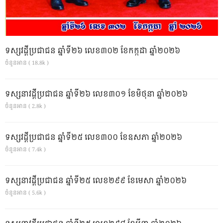
ទស្សវដ្តីប្រជាជន ឆ្នាំទី២៦ លេខ៣០២ ខែកក្កដា ឆ្នាំ២០២៦
ចំនួនអាន ( 18.8k )
ទស្សនាវដ្ដីប្រជាជន ឆ្នាំទី២៦ លេខ៣០១ ខែមិថុនា ឆ្នាំ២០២៦
ចំនួនអាន ( 2.8k )
ទស្សវដ្តីប្រជាជន ឆ្នាំទី២៥ លេខ៣០០ ខែឧសភា ឆ្នាំ២០២៦
ចំនួនអាន ( 7.4k )
ទស្សនាវដ្ដីប្រជាជន ឆ្នាំទី២៥ លេខ២៩៩ ខែមេសា ឆ្នាំ២០២៦
ចំនួនអាន ( 5.6k )