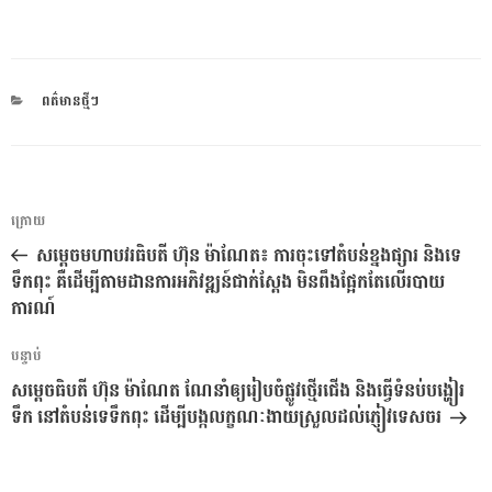
CATEGORIES
ពត៌មានថ្មីៗ
ការ​
អត្ថបទ
ក្រោយ
នាំទិស​
មុន
សម្ដេចមហាបវរធិបតី ហ៊ុន ម៉ាណែត៖ ការចុះទៅតំបន់ខ្នងផ្សារ និងទេ
ប្រកាស
ទឹកពុះ គឺដើម្បីតាមដានការអភិវឌ្ឍន៍ជាក់ស្ដែង មិនពឹងផ្អែកតែលើរបាយ
ការណ៍
អត្ថបទ
បន្ទាប់
បន្ទាប់
សម្ដេចធិបតី ហ៊ុន ម៉ាណែត ណែនាំឲ្យរៀបចំផ្លូវថ្មើរជើង និងធ្វើទំនប់បង្ហៀរ
ទឹក នៅតំបន់ទេទឹកពុះ ដើម្បីបង្កលក្ខណៈងាយស្រួលដល់ភ្ញៀវទេសចរ