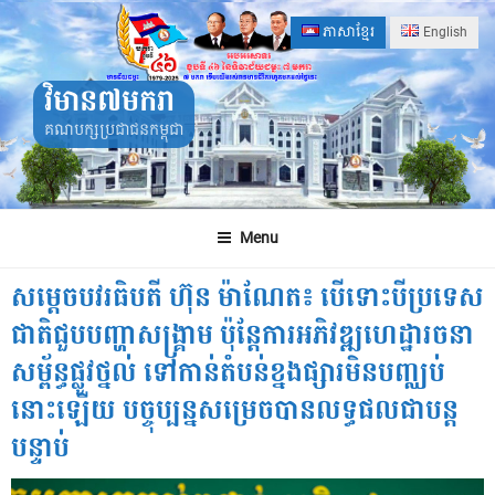
Skip
ភាសាខ្មែរ
English
to
content
វិមាន៧មករា
គណបក្សប្រជាជនកម្ពុជា
Menu
សម្ដេចបវរធិបតី ហ៊ុន ម៉ាណែត៖ បើទោះបីប្រទេស
ជាតិជួបបញ្ហាសង្គ្រាម ប៉ុន្ដែការអភិវឌ្ឍហេដ្ឋារចនា
សម្ព័ន្ធផ្លូវថ្នល់ ទៅកាន់តំបន់ខ្នងផ្សារមិនបញ្ឈប់
នោះឡើយ បច្ចុប្បន្នសម្រេចបានលទ្ធផលជាបន្ដ
បន្ទាប់