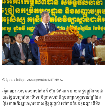
POSTED
ថ្ងៃ​ពុធ, 3 ខែ​មិថុនា, 2026
អត្ថបទដោយ
MET KIM AU
ON
(ភ្នំពេញ)៖
សម្ដេចមហាបវរធិបតី ហ៊ុន ម៉ាណែត នាយករដ្ឋមន្ដ្រីនៃកម្ពុជា
បានថ្លែងបញ្ជាក់ថា បើទោះបីប្រទេសជាតិជួបបញ្ហាសង្គ្រាមនៅព្រំដែន
ប៉ុន្ដែការអភិវឌ្ឍហេដ្ឋារចនាសម្ព័ន្ធផ្លូវថ្នល់ ទៅកាន់តំបន់ខ្នងផ្សារ គឺមិន