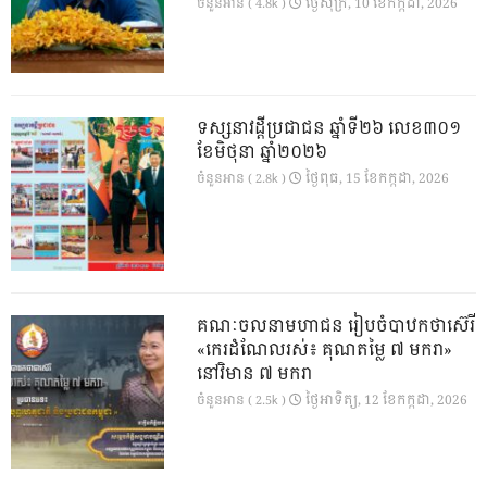
ថ្ងៃ​សុក្រ, 10 ខែ​កក្កដា, 2026
ចំនួនអាន ( 4.8k )
ទស្សនាវដ្ដីប្រជាជន ឆ្នាំទី២៦ លេខ៣០១
ខែមិថុនា ឆ្នាំ២០២៦
ថ្ងៃ​ពុធ, 15 ខែ​កក្កដា, 2026
ចំនួនអាន ( 2.8k )
គណៈចលនាមហាជន រៀបចំបាឋកថាស៊េរី
«កេរដំណែលរស់៖ គុណតម្លៃ ៧ មករា»
នៅវិមាន ៧ មករា
ថ្ងៃ​អាទិត្យ, 12 ខែ​កក្កដា, 2026
ចំនួនអាន ( 2.5k )