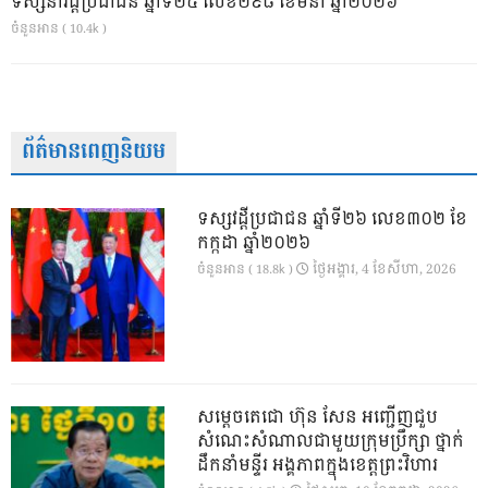
ទស្សនាវដ្ដីប្រជាជន ឆ្នាំទី២៥ លេខ២៩៨ ខែមីនា ឆ្នាំ២០២៦
ចំនួនអាន ( 10.4k )
ព័ត៌មានពេញនិយម
ទស្សវដ្តីប្រជាជន ឆ្នាំទី២៦ លេខ៣០២ ខែ
កក្កដា ឆ្នាំ២០២៦
ថ្ងៃ​អង្គារ, 4 ខែ​សីហា, 2026
ចំនួនអាន ( 18.8k )
សម្តេចតេជោ ហ៊ុន សែន អញ្ជើញជួប
សំណេះសំណាលជាមួយក្រុមប្រឹក្សា ថ្នាក់
ដឹកនាំមន្ទីរ អង្គភាពក្នុងខេត្តព្រះវិហារ