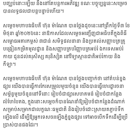
បញ្ឈប់នោះឡើយ នឹងនៅតែបន្តការអភិវឌ្ឍ ខណៈបច្ចុប្បន្ននេះសម្រេច
បានលទ្ធផលជាបន្ដបន្ទាប់ហើយ។
សម្ដេចមហាបវរធិបតី ហ៊ុន ម៉ាណែត បានថ្លែងដូចនេះនៅព្រឹកថ្ងៃទី៣ ខែ
មិថុនា ឆ្នាំ២០២៦នេះ នាឱកាសដែលសម្តេចអញ្ជើញជាអធិបតីក្នុងពិធី
សម្ពោធអគារកម្ពស់ ៣ជាន់ សមិទ្ធផលនានា និងប្រគល់សញ្ញាបត្រគ្រូ
បង្រៀនកម្រិតមូលដ្ឋាន និងសញ្ញាបត្របរិញ្ញាបត្រអប់រំ ឯកទេសអប់រំ
កាយ ជូនដល់គរុសិស្ស គរុនិស្សិត នៅវិទ្យាស្ថានជាតិអប់រំកាយ និង
កីឡា។
សម្ដេចមហាបវរធិបតី ហ៊ុន ម៉ាណែត បានថ្លែងបញ្ជាក់ថា នៅតំបន់ខ្នង
ផ្សារ យើងបានធ្វើការកែរសម្រួលមួយចំនួន យើងបានធ្វើហេរដ្ឋារចនា
សម្ព័ន្ធមួយចំនួននៅទីនោះ រៀបចំជាផ្សារសហគមន៍ រៀបចំជាកន្លែង
លំហែបៃតង, ក្នុងនោះសម្តេចក៏បានណែនាំឱ្យរៀបចំជាកន្លែងដំណាក់
សម្រាប់សម្រាកជាលក្ខណៈធម្មជាតិ និងរៀបចំដោះស្រាយតភ្ជាប់ទឹក
ឡើងលើ ដើម្បីឱ្យអ្នកទេសចរឡើងភ្នំខ្នងផ្សារ ទៅអាចបើកទឹកដើម្បីប្រើ
ប្រាស់បានផងដែរ។