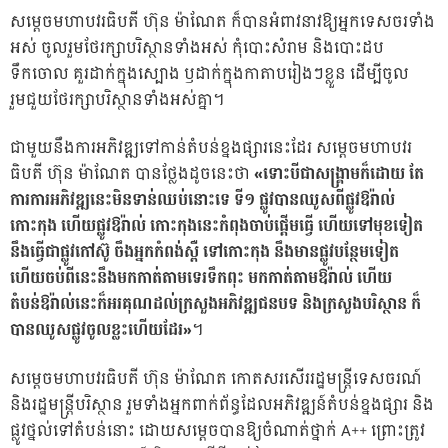
សម្ដេចមហាបវរធិបតី ហ៊ុន ម៉ាណែត ក៏បានអំពាវនាវឱ្យអ្នកទេសចរទាំង
អស់ ចូលរួមថែរក្សាបរិស្ថានទាំងអស់ កុំបោះសំរាម និងបោះដប
ទឹកចោល គួរដាក់ក្នុងស្បោង ឫដាក់ក្នុងកាតាបរៀងៗខ្លួន ដើម្បីចូល
រួមជួយថែរក្សាបរិស្ថានទាំងអស់គ្នា។
ជាមួយនឹងការអភិវឌ្ឍទៅកាន់តំបន់ខ្នងផ្សារនេះដែរ សម្ដេចមហាបវរ
ធិបតី ហ៊ុន ម៉ាណែត បានថ្លែងដូចនេះថា
«ទោះបីជាសង្គ្រាមក៏ដោយ តែ
ការការអភិវឌ្ឍនេះមិនទាន់ឈប់នោះទេ ទី១ ផ្លូវបានឈូសពីផ្លូវឱរ៉ាល់
កោះកុង ហើយផ្លូវឱរ៉ាល់ កោះកុងនេះកំពុងចាប់ផ្តើមធ្វើ ហើយទៅមុខទៀត
នឹងធ្វើជាផ្លូវកៅស៊ូ ចឹងអ្នកកំពង់ស្ពឺ ទៅកោះកុង នឹងមានផ្លូវបន្ថែមទៀត
ហើយចប់ពីនេះនឹងមកកាត់តាមទេរទឹកពុះ មកកាត់តាមឱរ៉ាល់ ហើយ
តំបន់ឱរ៉ាល់នេះក៏អរគុណដល់ក្រសួងអភិវឌ្ឍជនបទ និងក្រសួងបរិស្ថាន ក៏
បានឈូសផ្លូវចូលខ្លះហើយដែរ»
។
សម្ដេចមហាបវរធិបតី ហ៊ុន ម៉ាណែត កោតសរសើររដ្ឋមន្ដ្រីទេសចរណ៍
និងរដ្ឋមន្ត្រីបរិស្ថាន រួមទាំងអ្នកពាក់ព័ន្ធដែលអភិវឌ្ឍន៍តំបន់ខ្នងផ្សារ និង
ផ្លូវថ្នល់ទៅតំបន់នោះ ដោយសម្តេចបានឱ្យចំណាត់ថ្នាក់ A++ ព្រោះត្រូវ