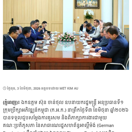
POSTED
ថ្ងៃ​ពុធ, 3 ខែ​មិថុនា, 2026
អត្ថបទដោយ
MET KIM AU
ON
(ភ្នំពេញ)៖
ឯកឧត្តម ស៊ុន ចាន់ថុល ឧបនាយករដ្ឋមន្ត្រី អនុប្រធានទី១
ក្រុមប្រឹក្សាអភិវឌ្ឍន៍កម្ពុជា (ក.អ.ក.) នាព្រឹកថ្ងៃទី៣ ខែមិថុនា ឆ្នាំ២០២៦
បានទទួលជួបសម្តែងការគួរសម និងពិភាក្សាការងារជាមួយ
គណៈប្រតិភូសភា នៃសាធារណរដ្ឋសហព័ន្ធអាល្លឺម៉ង់ (German