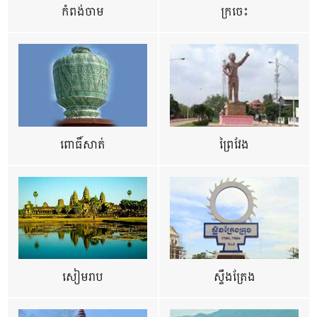
កំពង់ចាម
ក្រចេះ
ពោធិ៍សាត់
ព្រៃវែង
សៀមរាប
ស្ទឹងត្រែង