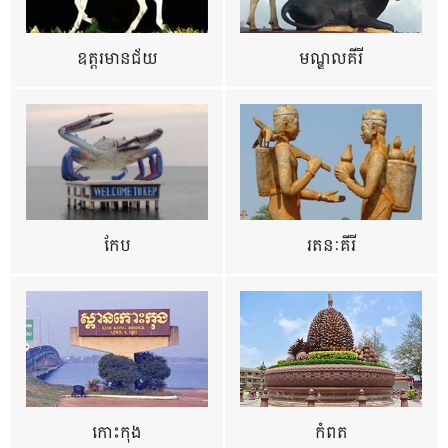
ឧត្ដរមានជ័យ
មណ្ឌលគីរី
កែប
រតនៈគីរី
កោះកុង
កំពត