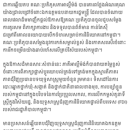
ជាការឆ្លើយតប គណៈប្រតិភូសភាអាល្លឺម៉ង់ បានគោរពថ្លែងអំណរគុណ
យ៉ាងជ្រាលជ្រៅចំពោះឯកឧត្តមឧបនាយករដ្ឋមន្ត្រី ដែលបានចំណាយ
ពេលវេលាដ៏មមាញឹកផ្តល់ឱកាសឱ្យគណៈប្រតិភូបានចូលជួបសម្តែង
ការគួរសម ពិភាក្សាការងារ និងទទួលបានព័ត៌មាន កាន់តែស៊ី
ជម្រៅពីគោលនយោបាយបើកចំហរសម្រាប់ការវិនិយោគនៅកម្ពុជា។
គណៈប្រតិភូបានសម្តែងនូវការកត់សម្គាល់ខ្ពស់ និងកោតសរសើរចំពោះ
ការរីកចម្រើនយ៉ាងឆាប់រហ័សលើគ្រប់វិស័យរបស់កម្ពុជា។
ក្នុងឱកាសដ៏មានសារៈសំខាន់នេះ ភាគីអាល្លឺម៉ង់ក៏បានវាយតម្លៃខ្ពស់
ចំពោះការពិភាក្សាផ្លាស់ប្តូរយោបល់ត្រង់ទៅត្រង់មកក្នុងស្មារតីភាតរ
ភាពជុំវិញប្រធានបទយុទ្ធសាស្ត្រមួយចំនួន រួមមាន៖ ទិសដៅនៃការ
បោះឆ្នោតថ្នាក់ឃុំ-សង្កាត់ និងថ្នាក់ជាតិនាពេលខាងមុខ, ការបន្សាំខ្លួន
របស់កម្ពុជានៅក្នុងបរិបទនៃការប្រែប្រួលសកល, ការលើកកម្ពស់តួនាទី
ស្ត្រីក្នុងវិស័យរដ្ឋ, និងយុទ្ធសាស្ត្រជំរុញការវិនិយោគផ្ទាល់ពីបរទេស (FDI)
របស់រាជរដ្ឋាភិបាលកម្ពុជា។
មានប្រសាសន៍ឆ្លើយតបជុំវិញយុទ្ធសាស្ត្រជំរុញការវិនិយោគឯកឧត្តម