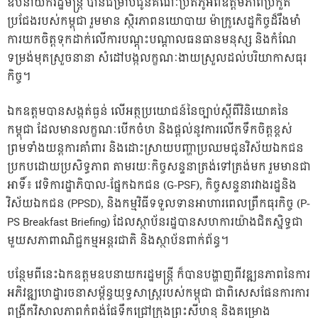
ឧបនាយករដ្ឋមន្ត្រី បានជម្រាបជូនគណៈប្រតិភូអំពីឧត្តមភាពប្រកួត
ប្រជែងរបស់កម្ពុជា រួមមាន ស្ថិរភាពនយោបាយ ម៉ាក្រូសេដ្ឋកិច្ចដ៏រឹងមាំ
ការយកចិត្តទុកដាក់លើការបណ្តុះបណ្តាលធនធានមនុស្ស និងកំណែ
ទម្រង់មុតស្រួចនានា សំដៅបង្កលក្ខណៈងាយស្រួលដល់បរិយាកាសធុរ
កិច្ច។
ឯកឧត្តមបានសង្កត់ធ្ងន់ លើអត្ថប្រយោជន៍នៃច្បាប់ស្តីពីវិនិយោគនៃ
កម្ពុជា ដែលមានលក្ខណៈបើកចំហ និងផ្តល់នូវការលើកទឹកចិត្តខ្ពស់
ព្រមទាំងយន្តការគាំពារ និងដោះស្រាយបញ្ហាប្រឈមជូនវិស័យឯកជន
ប្រកបដោយប្រសិទ្ធភាព តាមរយៈកិច្ចសន្ទនាត្រង់ទៅត្រង់មក រួមមានជា
អាទិ៍៖ វេទិការដ្ឋាភិបាល-ផ្នែកឯកជន (G-PSF), កិច្ចសន្ទនារវាងរដ្ឋនិង
វិស័យឯកជន (PPSD), និងកម្មវិធីទទួលទានអាហារពេលព្រឹកធុរកិច្ច (P-
PS Breakfast Briefing) ដែលស្ថាប័នរដ្ឋបានសហការយ៉ាងជិតស្និទ្ធជា
មួយសភាពាណិជ្ជកម្មអន្តរជាតិ និងស្ថាប័នពាក់ព័ន្ធ។
បន្ថែមពីនេះឯកឧត្តមឧបនាយករដ្ឋមន្ត្រី ក៏បានបង្ហាញពីវឌ្ឍនភាពនៃការ
អភិវឌ្ឍហេដ្ឋារចនាសម្ព័ន្ធយុទ្ធសាស្ត្ររបស់កម្ពុជា ជាពិសេសផែនការការ
ពង្រីកវិសាលភាពកំពង់ផែទឹកជ្រៅក្រុងព្រះសីហនុ និងគម្រោង