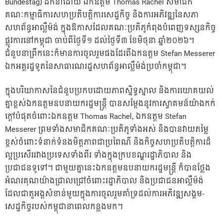
Bundestag) ដឹកនាំដោយ ឯកឧត្តម Thomas Rachel សមាជិក
គណៈកម្មាធិការសហប្រតិបត្តិការសេដ្ឋកិច្ច និងការអភិវឌ្ឍនៃសភា
សហព័ន្ធអាល្លឺម៉ង់ ក្នុងឱកាសដែលគណៈប្រតិភូកំពុងបំពេញទស្សនកិច្ច
ផ្លូវការនៅកម្ពុជា ចាប់ពីថ្ងៃទី១ ដល់ថ្ងៃទី៣ ខែមិថុនា ឆ្នាំ២០២៦។
ជំនួបនាព្រឹកនេះក៏មានការចូលរួមផងដែរពីឯកឧត្តម Stefan Messerer
ឯកអគ្គរដ្ឋទូតនៃសាធារណរដ្ឋសហព័ន្ធអាល្លឺម៉ង់ប្រចាំកម្ពុជា។
ក្នុងបរិយាកាសនៃជំនួបប្រកបដោយភាពស្និទ្ធស្នាល និងការយោគយល់
គ្នាខ្ពស់ឯកឧត្តមឧបនាយករដ្ឋមន្ត្រី បានសម្តែងនូវការស្វាគមន៍យ៉ាងកក់
ក្តៅបំផុតចំពោះឯកឧត្តម Thomas Rachel, ឯកឧត្តម Stefan
Messerer ព្រមទាំងសមាជិកគណៈប្រតិភូទាំងអស់ និងបានវាយតម្លៃ
ខ្ពស់ចំពោះទំនាក់ទំនងមិត្តភាពជាប្រពៃណី និងកិច្ចសហប្រតិបត្តិការដ៏
ល្អប្រសើររវាងប្រទេសទាំងពីរ ទាំងក្នុងក្របខណ្ឌរដ្ឋាភិបាល និង
ប្រជាជនទូទៅ។ ជាមួយគ្នានេះឯកឧត្តមឧបនាយករដ្ឋមន្ត្រី ក៏បានថ្លែង
អំណរគុណយ៉ាងជ្រាលជ្រៅចំពោះរដ្ឋាភិបាល និងប្រជាជនអាល្លឺម៉ង់
ដែលជាតួអង្គសំខាន់មួយក្នុងការចូលរួមគាំទ្រដល់ការអភិវឌ្ឍសង្គម-
សេដ្ឋកិច្ចរបស់កម្ពុជានាពេលកន្លងមក។