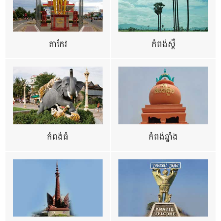
តាកែវ
កំពង់ស្ពឺ
កំពង់ធំ
កំពង់ឆ្នាំង