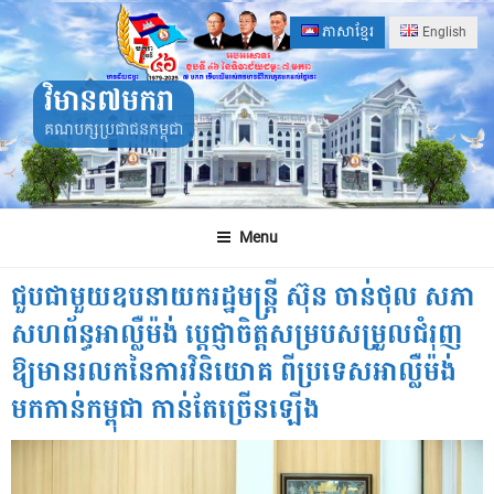
Skip
ភាសាខ្មែរ
English
to
content
វិមាន៧មករា
គណបក្សប្រជាជនកម្ពុជា
Menu
ជួបជាមួយឧបនាយករដ្ឋមន្ត្រី ស៊ុន ចាន់ថុល សភា
សហព័ន្ធអាល្លឺម៉ង់ ប្តេជ្ញាចិត្តសម្របសម្រួលជំរុញ
ឱ្យមានរលកនៃការវិនិយោគ ពីប្រទេសអាល្លឺម៉ង់
មកកាន់កម្ពុជា​​​ កាន់តែច្រើនឡើង