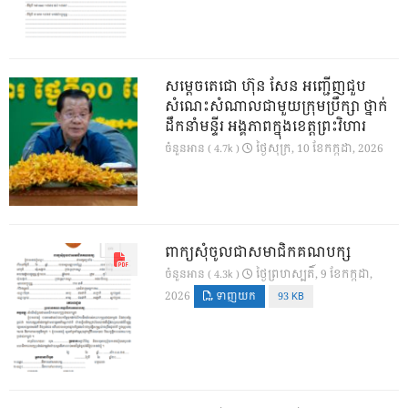
សម្តេចតេជោ ហ៊ុន សែន អញ្ជើញជួប
សំណេះសំណាលជាមួយក្រុមប្រឹក្សា ថ្នាក់
ដឹកនាំមន្ទីរ អង្គភាពក្នុងខេត្តព្រះវិហារ
ថ្ងៃ​សុក្រ, 10 ខែ​កក្កដា, 2026
ចំនួនអាន ( 4.7k )
ពាក្យសុំចូលជាសមាជិកគណបក្ស
ថ្ងៃ​ព្រហស្បតិ៍, 9 ខែ​កក្កដា,
ចំនួនអាន ( 4.3k )
2026
ទាញយក
93 KB