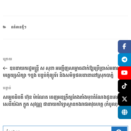
CATEGORIES
ពត៌មានថ្មីៗ
ការ​
អត្ថបទ
ក្រោយ
នាំទិស​
មុន
ឧបនាយករដ្ឋមន្ត្រី ស សុខា អញ្ជើញសម្ពោធដាក់ឱ្យប្រើប្រាស់អគារ
ប្រកាស
មត្តេយ្យសិក្សា ១ខ្នង បន្ទប់កុំព្យូទ័រ​ និងសមិទ្ធផលនានានៅស្រុកបាភ្នំ
អត្ថបទ
បន្ទាប់
បន្ទាប់
សម្តេចធិបតី ហ៊ុន ម៉ាណែត ចេញអនុក្រឹត្យតែងតាំងមុខតំណែងជូនលោកវរ
សេនីយ៍ឯក ក្លូត សុវណ្ណ ជានាយកវិទ្យាស្ថានកងរាជអាវុធហត្ថ (កំបូល)