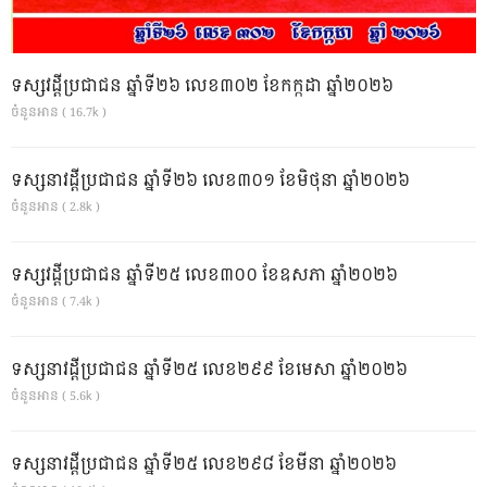
ទស្សវដ្តីប្រជាជន ឆ្នាំទី២៦ លេខ៣០២ ខែកក្កដា ឆ្នាំ២០២៦
ចំនួនអាន ( 16.7k )
ទស្សនាវដ្ដីប្រជាជន ឆ្នាំទី២៦ លេខ៣០១ ខែមិថុនា ឆ្នាំ២០២៦
ចំនួនអាន ( 2.8k )
ទស្សវដ្តីប្រជាជន ឆ្នាំទី២៥ លេខ៣០០ ខែឧសភា ឆ្នាំ២០២៦
ចំនួនអាន ( 7.4k )
ទស្សនាវដ្ដីប្រជាជន ឆ្នាំទី២៥ លេខ២៩៩ ខែមេសា ឆ្នាំ២០២៦
ចំនួនអាន ( 5.6k )
ទស្សនាវដ្ដីប្រជាជន ឆ្នាំទី២៥ លេខ២៩៨ ខែមីនា ឆ្នាំ២០២៦