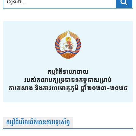
ស្វែ
កម្មវិធីមើលព័ត៌មានតាមទូរស័ព្វ