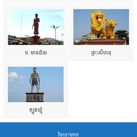
ប. មានជ័យ
ព្រះសីហនុ
ត្បូងឃ្មុំ
វិមាន7មករា