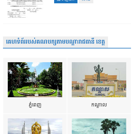
គេហទំព័ររបស់គណបក្សតាមបណ្តារាជធានី ខេត្ត
ភ្នំពេញ
កណ្តាល