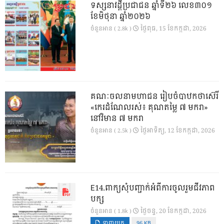
ទស្សនាវដ្ដីប្រជាជន ឆ្នាំទី២៦ លេខ៣០១
ខែមិថុនា ឆ្នាំ២០២៦
ថ្ងៃ​ពុធ, 15 ខែ​កក្កដា, 2026
ចំនួនអាន ( 2.8k )
គណៈចលនាមហាជន រៀបចំបាឋកថាស៊េរី
«កេរដំណែលរស់៖ គុណតម្លៃ ៧ មករា»
នៅវិមាន ៧ មករា
ថ្ងៃ​អាទិត្យ, 12 ខែ​កក្កដា, 2026
ចំនួនអាន ( 2.5k )
E14.ពាក្យសុំបញ្ជាក់អំពីការចូលរួមជីវភាព
បក្ស
ថ្ងៃ​ចន្ទ, 20 ខែ​កក្កដា, 2026
ចំនួនអាន ( 1.8k )
ទាញយក
96 KB