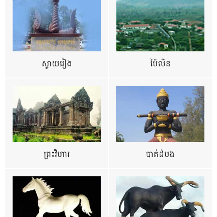
ស្វាយរៀង
ប៉ៃលិន
ព្រះវិហារ
បាត់ដំបង