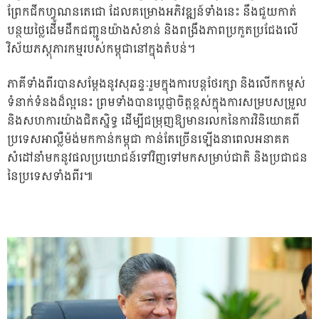
ព្រែកជីកហ្វូណនតេជោ ដែលគម្រោងអភិវឌ្ឍន៍ទាំងនេះ នឹងជួយកាត់
បន្ថយថ្លៃដើមដឹកជញ្ជូនយ៉ាងសំខាន់ និងពង្រឹងភាពប្រកួតប្រជែងលើ
វិស័យភស្តុភារកម្មរបស់កម្ពុជានៅក្នុងតំបន់។
ភាគីទាំងពីរបានសម្តែងនូវសុឆន្ទៈរួមក្នុងការបន្តថែរក្សា និងលើកកម្ពស់
ទំនាក់ទំនងដ៏ល្អនេះ ព្រមទាំងបានប្តេជ្ញាចិត្តខ្ពស់ក្នុងការសម្របសម្រួល
និងសហការយ៉ាងជិតស្និទ្ធ ដើម្បីជម្រុញឱ្យមានរលកនៃការវិនិយោគពី
ប្រទេសអាល្លឺម៉ង់មកកាន់កម្ពុជា កាន់តែច្រើនឡើងនាពេលអនាគត
សំដៅនាំមកនូវផលប្រយោជន៍ទៅវិញទៅមកសម្រាប់ជាតិ និងប្រជាជន
នៃប្រទេសទាំងពីរ៕