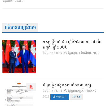
ចំនួនអាន ( 10.4k )
ព័ត៌មានពេញនិយម
ទស្សវដ្តីប្រជាជន ឆ្នាំទី២៦ លេខ៣០២ ខែ
កក្កដា ឆ្នាំ២០២៦
ថ្ងៃ​អង្គារ, 4 ខែ​សីហា, 2026
ចំនួនអាន ( 16.7k )
ជីវប្រវត្តិសង្ខេបសមាជិកគណបក្ស
ថ្ងៃ​ព្រហស្បតិ៍, 9 ខែ​កក្កដា,
ចំនួនអាន ( 12.1k )
2026
ទាញយក
104 KB