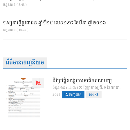
ចំនួនអាន ( 5.4k )
ទស្សនាវដ្ដីប្រជាជន ឆ្នាំទី២៥ លេខ២៩៨ ខែមីនា ឆ្នាំ២០២៦
ចំនួនអាន ( 10.2k )
ព័ត៌មានពេញនិយម
ជីវប្រវត្តិសង្ខេបសមាជិកគណបក្ស
ថ្ងៃ​ព្រហស្បតិ៍, 9 ខែ​កក្កដា,
ចំនួនអាន ( 11.9k )
2026
ទាញយក
104 KB