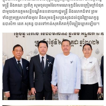
មន្ត្រី និងគណៈប្រតិភូ សូមចូលរួមរំលែកមរណទុក្ខដ៏សែនក្រៀមក្រំបំផុត
ជាមួយឯកឧត្តមសន្តិបណ្ឌិតឧបនាយករដ្ឋមន្ត្រី និងលោកជំទាវ ព្រម
ទាំងក្រុមគ្រួសារទាំងមូល និងសូមឧទ្ទិសបួងសួងដល់ដួងវិញ្ញាណក្ខន្ធ
ឧបាសិកា នេត សុគន្ធ បានទៅកាន់សុគតិភពកុំបីឃ្លៀងឃ្លាតឡើយ។