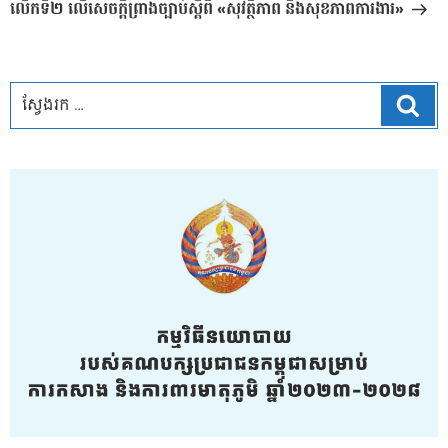
លើកទី២ លើសេចក្តីព្រាងច្បាប់ស្តីពី «សុវត្ថិភាព និងសុខភាពការងារ»
ស្វែ