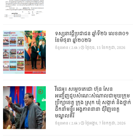
ទស្សនាវដ្ដីប្រជាជន ឆ្នាំទី២៦ លេខ៣០១
ខែមិថុនា ឆ្នាំ២០២៦
ថ្ងៃ​ពុធ, 15 ខែ​កក្កដា, 2026
ចំនួនអាន ( 2.6k )
វីដេអូ៖ សម្តេចតេជោ ហ៊ុន សែន
អញ្ជើញជួបសំណេះសំណាលជាមួយក្រុម
ប្រឹក្សាខេត្ត ក្រុង ស្រុក ឃុំ សង្កាត់ និងថ្នាក់
ដឹកនាំមន្ទីរ អង្គភាពនានា ជុំវិញខេត្ត
មណ្ឌលគិរី
ថ្ងៃ​អង្គារ, 7 ខែ​កក្កដា, 2026
ចំនួនអាន ( 2.6k )