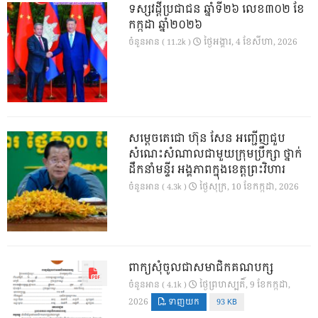
ទស្សវដ្តីប្រជាជន ឆ្នាំទី២៦ លេខ៣០២ ខែ
កក្កដា ឆ្នាំ២០២៦
ថ្ងៃ​អង្គារ, 4 ខែ​សីហា, 2026
ចំនួនអាន ( 11.2k )
សម្តេចតេជោ ហ៊ុន សែន អញ្ជើញជួប
សំណេះសំណាលជាមួយក្រុមប្រឹក្សា ថ្នាក់
ដឹកនាំមន្ទីរ អង្គភាពក្នុងខេត្តព្រះវិហារ
ថ្ងៃ​សុក្រ, 10 ខែ​កក្កដា, 2026
ចំនួនអាន ( 4.3k )
ពាក្យសុំចូលជាសមាជិកគណបក្ស
ថ្ងៃ​ព្រហស្បតិ៍, 9 ខែ​កក្កដា,
ចំនួនអាន ( 4.1k )
2026
ទាញយក
93 KB