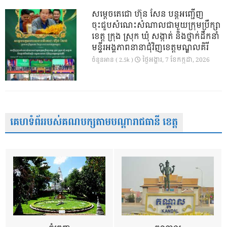
សម្តេចតេជោ ហ៊ុន សែន បន្តអញ្ជើញ
ចុះជួបសំណេះសំណាលជាមួយក្រុមប្រឹក្សា
ខេត្ត ក្រុង ស្រុក ឃុំ សង្កាត់ និងថ្នាក់ដឹកនាំ
មន្ទីរអង្គភាពនានាជុំវិញខេត្តមណ្ឌលគិរី
ថ្ងៃ​អង្គារ, 7 ខែ​កក្កដា, 2026
ចំនួនអាន ( 2.5k )
គេហទំព័ររបស់គណបក្សតាមបណ្តារាជធានី ខេត្ត