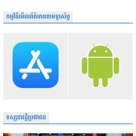
កម្មវិធីមើលព័ត៌មានតាមទូរស័ព្វ
ទស្សនាវដ្តីប្រជាជន