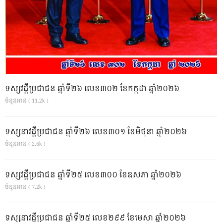
ទស្សវដ្តីប្រជាជន ឆ្នាំទី២៦ លេខ៣០២ ខែកក្កដា ឆ្នាំ២០២៦
ចំនួនអាន ( 11.2k )
ទស្សនាវដ្ដីប្រជាជន ឆ្នាំទី២៦ លេខ៣០១ ខែមិថុនា ឆ្នាំ២០២៦
ចំនួនអាន ( 2.6k )
ទស្សវដ្តីប្រជាជន ឆ្នាំទី២៥ លេខ៣០០ ខែឧសភា ឆ្នាំ២០២៦
ចំនួនអាន ( 7.2k )
ទស្សនាវដ្ដីប្រជាជន ឆ្នាំទី២៥ លេខ២៩៩ ខែមេសា ឆ្នាំ២០២៦