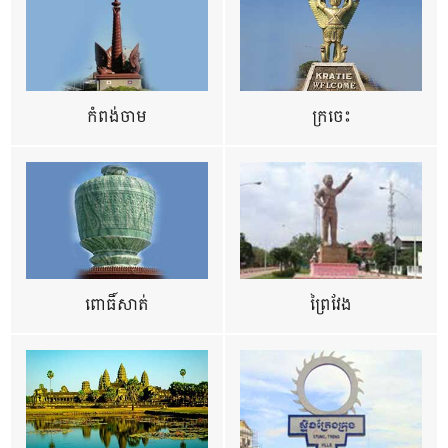
កំពង់ចាម
ក្រចេះ
ពោធិ៍សាត់
ព្រៃវែង