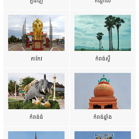
ភ្នំពេញ
កណ្តាល
តាកែវ
កំពង់ស្ពឺ
កំពង់ធំ
កំពង់ឆ្នាំង