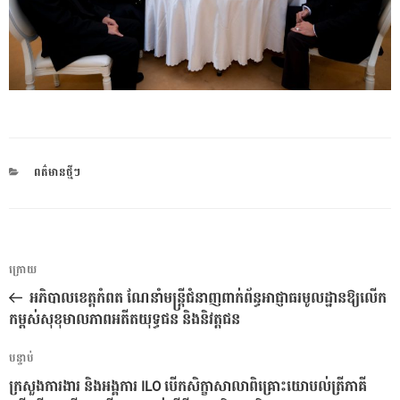
CATEGORIES
ពត៌មានថ្មីៗ
ការ​
អត្ថបទ
ក្រោយ
នាំទិស​
មុន
អភិបាលខេត្តកំពត ណែនាំមន្ត្រីជំនាញពាក់ព័ន្ធអាជ្ញាធរមូលដ្ឋានឱ្យលើក
ប្រកាស
កម្ពស់សុខុមាលភាពអតីតយុទ្ធជន និងនិវត្តជន
អត្ថបទ
បន្ទាប់
បន្ទាប់
ក្រសួងការងារ និងអង្គការ ILO បើកសិក្ខាសាលាពិគ្រោះយោបល់ត្រីភាគី