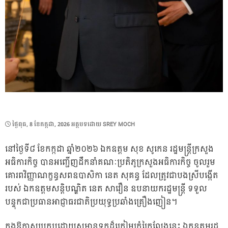
POSTED
ថ្ងៃ​ពុធ, 8 ខែ​កក្កដា, 2026
អត្ថបទដោយ
SREY MOCH
ON
នៅថ្ងៃទី៨ ខែកក្កដា ឆ្នាំ២០២៦ ឯកឧត្ដម សុខ សូកេន រដ្ឋមន្រ្តីក្រសួង
អធិការកិច្ច បានអញ្ជើញដឹកនាំគណៈប្រតិភូក្រសួងអធិការកិច្ច ចូលរួម
គោរពវិញ្ញាណក្ខន្ធសពឧបាសិកា នេត សុគន្ធ ដែលត្រូវជាបងស្រីបង្កើត
របស់ ឯកឧត្តមសន្តិបណ្ឌិត នេត សាវឿន ឧបនាយករដ្ឋមន្ត្រី ទទួល
បន្ទុកជាប្រធានអាជ្ញាធរជាតិប្រយុទ្ធប្រឆាំងគ្រឿងញៀន។
ក្នុងឱកាសប្រកបដោយសមានទុក្ខដ៏ក្រៀមក្រំក្រៃលែងនេះ ឯកឧត្តមរដ្ឋ