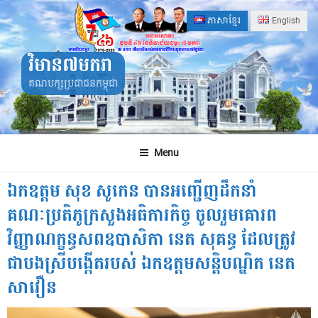
Skip
ភាសាខ្មែរ
English
to
content
វិមាន៧មករា
គណបក្សប្រជាជនកម្ពុជា
Menu
ឯកឧត្ដម សុខ សូកេន បានអញ្ជើញដឹកនាំ
គណៈប្រតិភូក្រសួងអធិការកិច្ច ចូលរួមគោរព
វិញ្ញាណក្ខន្ធសពឧបាសិកា នេត សុគន្ធ ដែលត្រូវ
ជាបងស្រីបង្កើតរបស់ ឯកឧត្តមសន្តិបណ្ឌិត នេត
សាវឿន