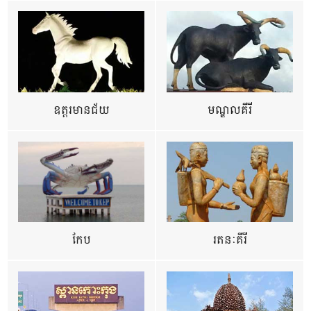
ឧត្ដរមានជ័យ
មណ្ឌលគីរី
កែប
រតនៈគីរី