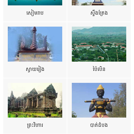
សៀមរាប
ស្ទឹងត្រែង
ស្វាយរៀង
ប៉ៃលិន
ព្រះវិហារ
បាត់ដំបង