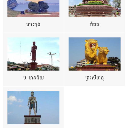
កោះកុង
កំពត
ប. មានជ័យ
ព្រះសីហនុ