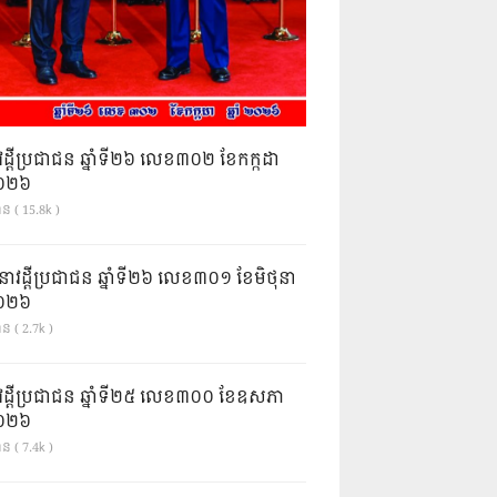
វដ្តីប្រជាជន ឆ្នាំទី២៦ លេខ៣០២ ខែកក្កដា
ំ២០២៦
ាន ( 15.8k )
នាវដ្ដីប្រជាជន ឆ្នាំទី២៦ លេខ៣០១ ខែមិថុនា
ំ២០២៦
ន ( 2.7k )
វដ្តីប្រជាជន ឆ្នាំទី២៥ លេខ៣០០ ខែឧសភា
ំ២០២៦
ន ( 7.4k )