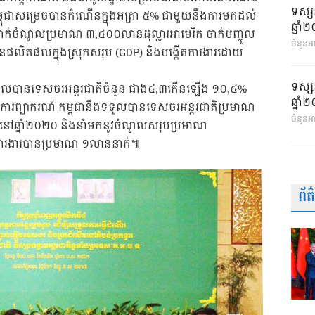
ទស្ស
្ពុជាសម្រេចបានកំណើនក្នុងអត្រា ៥% ជាមួយនឹងការមកដល់
ឆ្នា
រាក់ចំណូលប្រមាណ ៣,៤០០លានដុល្លារអាមេរិក ចាក់បញ្ចូល
ចំនួនអា
 នៃផលិតផលក្នុងស្រុកសរុប (GDP) និងបង្កើតការងារដោយ
ទស្ស
ាទទួលបានទេសចរអន្តរជាតិចំនួន ជាង៤,៣កើនឡើង ១០,៤%
ឆ្នា
មការព្យាករណ៍ កម្ពុជានឹងទទួលបានទេសចរអន្តរជាតិប្រមាណ
ចំនួនអ
នៅឆ្នាំ២០២០ និងនាំមកនូវចំណូលសរុបប្រមាណ
សការងារបានប្រមាណ ១លាននាក់៕
ព័