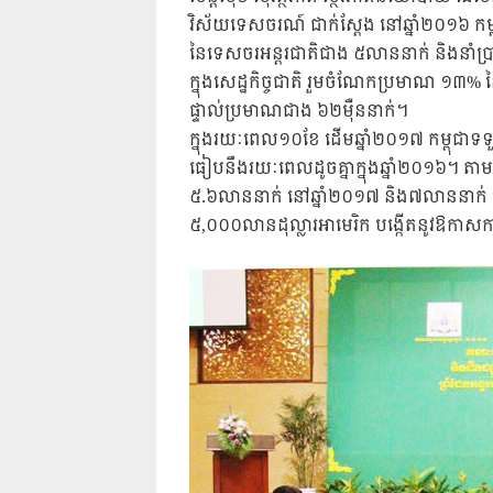
វិស័យទេសចរណ៍ ជាក់ស្តែង នៅឆ្នាំ២០១៦ កម
នៃទេសចរអន្តរជាតិជាង ៥លាននាក់ និងនាំប្
ក្នុងសេដ្ឋកិច្ចជាតិ រួមចំណែកប្រមាណ ១៣%
ផ្ទាល់ប្រមាណជាង ៦២ម៉ឺននាក់។
ក្នុងរយៈពេល១០ខែ ដើមឆ្នាំ២០១៧ កម្ពុជ
ធៀបនឹងរយៈពេលដូចគ្នាក្នុងឆ្នាំ២០១៦។ តា
៥.៦លាននាក់ នៅឆ្នាំ២០១៧ និង៧លាននាក់ 
៥,០០០លានដុល្លារអាមេរិក បង្កើតនូវឱកា