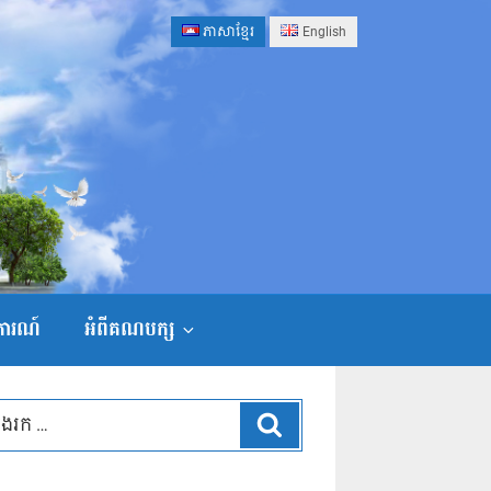
ភាសាខ្មែរ
English
ងការណ៍
អំពីគណបក្ស
ស្វែងរក