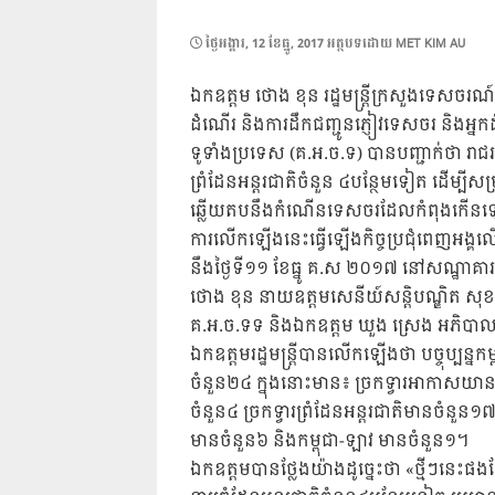
POSTED
ថ្ងៃ​អង្គារ, 12 ខែ​ធ្នូ, 2017
អត្ថបទដោយ
MET KIM AU
ON
ឯកឧត្តម ថោង ខុន រដ្ឋមន្ត្រីក្រសួងទេសចរណ៍
ដំណើរ និងការដឹកជញ្ជូនភ្ញៀវទេសចរ និងអ្នកដំណ
ទូទាំងប្រទេស (គ.អ.ច.ទ) បានបញ្ជាក់ថា រាជរដ
ព្រំដែនអន្តរជាតិចំនួន ៤បន្ថែមទៀត ដើម្បីស
ឆ្លើយតបនឹងកំណើនទេសចរដែលកំពុងកើនឡ
ការលើកឡើងនេះធ្វើឡើងកិច្ចប្រជុំពេញអង្គលើ
នឹងថ្ងៃទី១១ ខែធ្នូ គ.ស ២០១៧ នៅសណ្ឋាគាររ៉
ថោង ខុន នាយឧត្តមសេនីយ៍សន្តិបណ្ឌិត សុខ 
គ.អ.ច.ទទ និងឯកឧត្តម ឃួង ស្រេង អភិបាលរ
ឯកឧត្តមរដ្ឋមន្ត្រីបានលើកឡើងថា បច្ចុប្បន្នកម្ព
ចំនួន២៤ ក្នុងនោះមាន៖ ច្រកទ្វារអាកាសយានដ្
ចំនួន៤ ច្រកទ្វារព្រំដែនអន្តរជាតិមានចំនួន
មានចំនួន៦ និងកម្ពុជា-ឡាវ មានចំនួន១។
ឯកឧត្តមបានថ្លែងយ៉ាងដូច្នេះថា «ថ្មីៗនេះផង