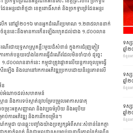
 ច្រកទ្វារព្រំដែនអន្តរជាតិអានសេះ ខេត្តព្រះវិហារ ច្រកទ្វារ
្រំដែនអន្តរជាតិថ្មដា ខេត្តពោធិ៍សាត់ និងច្រកទ្វារព្រំដែនអន្តរ
ពលើក នៅឆ្នាំ២០១៦ មានអ្នកដំណើរប្រមាណ ១.២៣៥លាននាក់
ិ ហើយចំនួននេះនឹងមានការកើនឡើងរហូតដល់ជាង ១.៨០០លាន
ទស្ស
ណើរជាយុទ្ធសាស្ត្រគន្លឹះមួយដ៏សំខាន់ ក្នុងការជំរុញភ្ញៀវ
ឆ្នា
រកាត់បន្ថយរបាំងនៃការធ្វើដំណើរដែលមិនចាំបាច់ ដូច្នេះ
ចំនួនអ
១.៨០០លាននាក់នេះ កម្ពុជាត្រូវផ្តោតលើយន្តការចូលរួមធ្វើ
រសើរឡើង និងឈានៅរកការអភិវឌ្ឍប្រកបដោយនិរន្តរភាពលើ
ទស្ស
ឆ្នា
រើន
ចំនួនអា
រផ្តល់អំណាចដល់សហគមន៍
ិស្ថាន និងការទប់ស្កាត់នូវបម្រែបម្រួលអាកាសធាតុ
ទស្ស
ចម្រុះអត្តសញ្ញាណ និងវប្បធម៌រូបិយ និងអរូបិយ
ឆ្នា
រាប់ការអភិវឌ្ឍ និងការរីកចម្រើន។
ចំនួនអា
្ពុជា បានឆ្លុះបញ្ចាំងយ៉ាងប្រត្យក្សអំពីសារៈសំខាន់នៃកត្តា
លជាកត្តាកំណត់ និងជាមូលដ្ឋានសម្រាប់ធានាចីរភាពនៃកំណើន