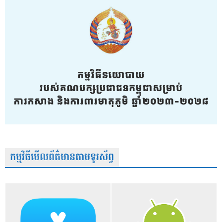
កម្មវិធីមើលព័ត៌មានតាមទូរស័ព្វ