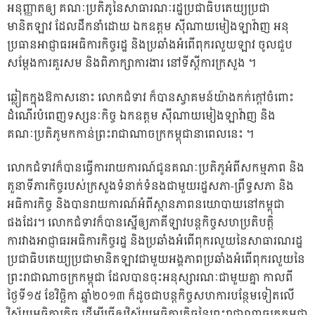
អនុញ្ញាតឲ្យ គណៈប្រតិភូនៃសាធារណៈរដ្ឋប្រជាធិបតេយ្យប្រជា
មានិតឡាវ ដែលដឹកនាំដោយ ឯកឧត្តម ស៊ីណាយមៀងឡាវ៉ាញ អនុ
ប្រធានអាជ្ញាធរអធិការកិច្ចរដ្ឋ និងប្រឆាំងអំពើពុករលួយឡាវ ចូលជួប
សម្តែងការគួរសម និងពិភាក្សាការងារ នៅទីស្តីការក្រសួង ។
ឆ្លៀតក្នុងឱកាសនោះ លោកជំទាវ ក៏បានស្វាគមន៍យ៉ាងកក់ក្តៅចំពោះ
ដំណើរបំពេញទស្សនៈកិច្ច ឯកឧត្តម ស៊ីណាយមៀងឡាវ៉ាញ និង
គណៈប្រតិភូមកកាន់ព្រះរាជាណាចក្រកម្ពុជានាពេលនេះ ។
លោកជំទាវក៏បានធ្វើការរាយការណ៍ជូនគណៈប្រតិភូអំពីសកម្មភាព និង
តួនាទីភារកិច្ចរបស់ក្រសួងទំនាក់ទំនងជាមួយរដ្ឋសភា-ព្រឹទ្ធសភា និង
អធិការកិច្ច និងបានរាយការណ៍អំពីស្ថានភាពនយោបាយនៅកម្ពុជា
ផងដែរ។ លោកជំទាវក៏បានស្នើឲ្យភាគីឡាវបន្តកិច្ចសហប្រតិបត្តិ
ការវាងអាជ្ញាធរអធិការកិច្ចរដ្ឋ និងប្រឆាំងអំពើពុករលួយនៃសាធារណរដ្ឋ
ប្រជាធិបតេយ្យប្រជាមានិតឡាវជាមួយអង្គភាពប្រឆាំងអំពើពុករលួយនៃ
ព្រះរាជាណាចក្រកម្ពុជា ដែលបានចុះអនុស្សារណៈជាមួយគ្នា កាលពី
ថ្ងៃទី១៥ ខែវិច្ឆិកា ឆ្នាំ២០១៣ ក៏ដូចជាបន្តកិច្ចសហការបន្ថែមទៀតលើ
វិស័យអធិការកិច្ច ដើម្បីធ្វើឲ្យវិស័យអធិការកិច្ចនៃព្រះរាជាណាចក្រកម្ពុជា