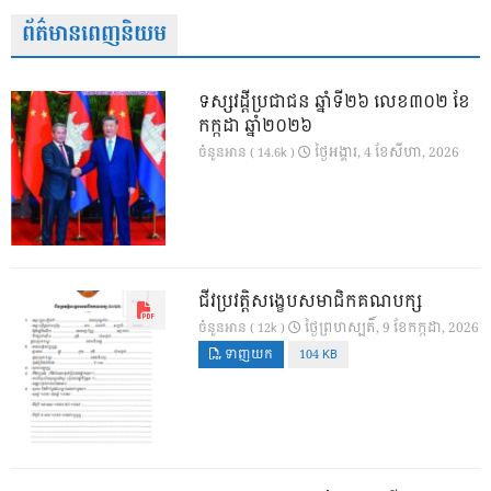
ព័ត៌មានពេញនិយម
ទស្សវដ្តីប្រជាជន ឆ្នាំទី២៦ លេខ៣០២ ខែ
កក្កដា ឆ្នាំ២០២៦
ថ្ងៃ​អង្គារ, 4 ខែ​សីហា, 2026
ចំនួនអាន ( 14.6k )
ជីវប្រវត្តិសង្ខេបសមាជិកគណបក្ស
ថ្ងៃ​ព្រហស្បតិ៍, 9 ខែ​កក្កដា, 2026
ចំនួនអាន ( 12k )
ទាញយក
104 KB