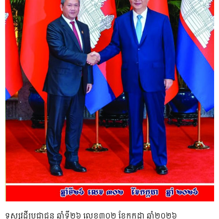
ទស្សវដ្តីប្រជាជន ឆ្នាំទី២៦ លេខ៣០២ ខែកក្កដា ឆ្នាំ២០២៦