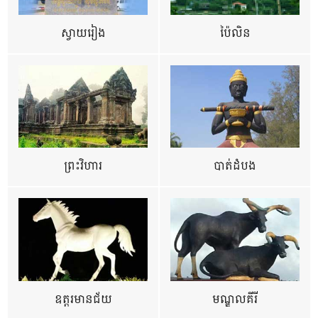
ស្វាយរៀង
ប៉ៃលិន
ព្រះវិហារ
បាត់ដំបង
ឧត្ដរមានជ័យ
មណ្ឌលគីរី