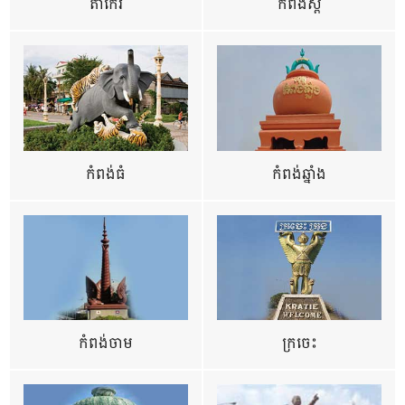
តាកែវ
កំពង់ស្ពឺ
កំពង់ធំ
កំពង់ឆ្នាំង
កំពង់ចាម
ក្រចេះ