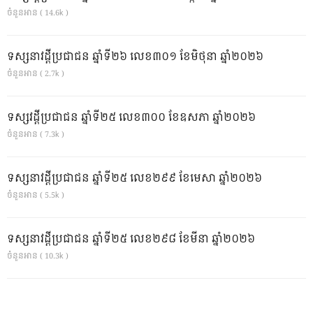
ចំនួនអាន ( 14.6k )
ទស្សនាវដ្ដីប្រជាជន ឆ្នាំទី២៦ លេខ៣០១ ខែមិថុនា ឆ្នាំ២០២៦
ចំនួនអាន ( 2.7k )
ទស្សវដ្តីប្រជាជន ឆ្នាំទី២៥ លេខ៣០០ ខែឧសភា ឆ្នាំ២០២៦
ចំនួនអាន ( 7.3k )
ទស្សនាវដ្ដីប្រជាជន ឆ្នាំទី២៥ លេខ២៩៩ ខែមេសា ឆ្នាំ២០២៦
ចំនួនអាន ( 5.5k )
ទស្សនាវដ្ដីប្រជាជន ឆ្នាំទី២៥ លេខ២៩៨ ខែមីនា ឆ្នាំ២០២៦
ចំនួនអាន ( 10.3k )