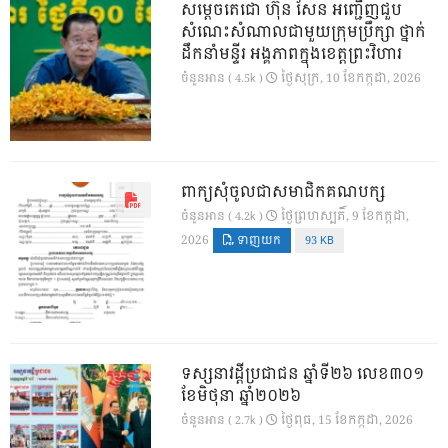
សម្តេចតេជោ ហ៊ុន សែន អញ្ជើញជួប
សំណេះសំណាលជាមួយក្រុមប្រឹក្សា ថ្នាក់
ដឹកនាំមន្ទីរ អង្គភាពក្នុងខេត្តព្រះវិហារ
ថ្ងៃ​សុក្រ, 10 ខែ​កក្កដា, 2026
ចំនួនអាន ( 4.5k )
ពាក្យសុំចូលជាសមាជិកគណបក្ស
ថ្ងៃ​ព្រហស្បតិ៍, 9 ខែ​កក្កដា,
ចំនួនអាន ( 4.2k )
2026
ទាញយក
93 KB
ទស្សនាវដ្ដីប្រជាជន ឆ្នាំទី២៦ លេខ៣០១
ខែមិថុនា ឆ្នាំ២០២៦
ថ្ងៃ​ពុធ, 15 ខែ​កក្កដា, 2026
ចំនួនអាន ( 2.7k )