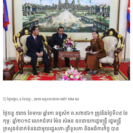
POSTED
ថ្ងៃ​អង្គារ, 6 ខែ​កុម្ភៈ, 2018
អត្ថបទដោយ
MET KIM AU
ON
ថ្ងៃចន្ទ ៥រោច ខែមាឃ ឆ្នាំរកា នព្វស័ក ព.ស២៥៦១ ត្រូវនិងថ្ងៃទី០៥ ខែ
កុម្ភៈ ឆ្នាំ២០១៨ លោកជំទាវ ម៉ែន សំអន ឧបនាយករដ្ឋមន្រ្តី រដ្ឋមន្ត្រី
ក្រសួងទំនាក់ទំនងជាមួយរដ្ឋសភា-ព្រឹទ្ធសភា និងអធិការកិច្ច បាន