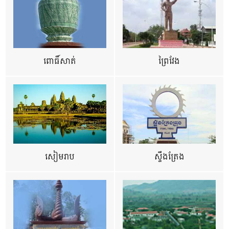
ពោធិ៍សាត់
ព្រៃវែង
សៀមរាប
ស្ទឹងត្រែង