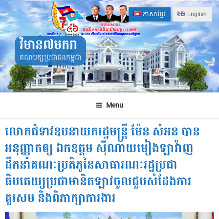
Skip
ភាសាខ្មែរ
English
to
content
វិមាន៧មករា
គណបក្សប្រជាជនកម្ពុជា
Menu
លោកជំទាវឧបនាយករដ្ឋមន្រ្តី ម៉ែន សំអន បាន
អនុញ្ញាតឲ្យ ឯកឧត្តម ស៊ីណាយមៀងឡាវ៉ាញ
ដឹកនាំគណៈប្រតិភូនៃសាធារណៈរដ្ឋប្រជា
ធិបតេយ្យប្រជាមានិតឡាវចូលជួបសំដែងការ
គួរសម និងពិភាក្សាការងារ