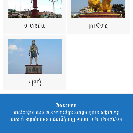
ប. មានជ័យ
ព្រះសីហនុ
ត្បូងឃ្មុំ
វិមាន7មករា
អាស័យដ្ឋាន លេខ 203 មហាវិថីព្រះនរោត្តម ភូមិ13 សង្កាត់ទន្លេ
បាសាក់ ខណ្ឌចំការមន រាជធានីភ្នំពេញ ទូរសារ : ០២៣ ២១៥៨០១