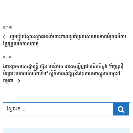
ការ​
អត្ថបទ
ក្រោយ
នាំទិស​
មុន
រដ្ឋមន្ត្រីបរិស្ថានស្វាគមន៍ចំពោះការបន្តគាំទ្ររបស់សហភាពអឺរ៉ុបលើការ
ប្រកាស
ប្រែប្រួលអាកាសធាតុ
អត្ថបទ
បន្ទាប់
បន្ទាប់
ឯកឧត្តមទេសរដ្ឋមន្ត្រី ស៊ុន ចាន់ថុល បានអញ្ជើញជាអធិបតីក្នុង “កិច្ចប្រជុំ
ពិគ្រោះយោបល់លើកទី២” ស្តីពីការអភិវឌ្ឍន៍ផែនការមេភស្តុភារកម្មនៅ
កម្ពុជា
ស្វែ