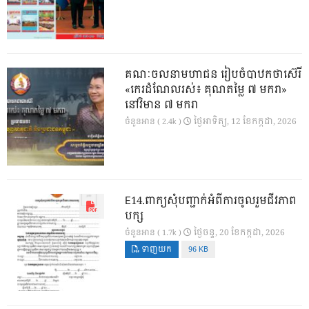
គណៈចលនាមហាជន រៀបចំបាឋកថាស៊េរី
«កេរដំណែលរស់៖ គុណតម្លៃ ៧ មករា»
នៅវិមាន ៧ មករា
ថ្ងៃ​អាទិត្យ, 12 ខែ​កក្កដា, 2026
ចំនួនអាន ( 2.4k )
E14.ពាក្យសុំបញ្ជាក់អំពីការចូលរួមជីវភាព
បក្ស
ថ្ងៃ​ចន្ទ, 20 ខែ​កក្កដា, 2026
ចំនួនអាន ( 1.7k )
ទាញយក
96 KB