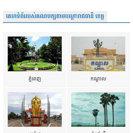
គេហទំព័ររបស់គណបក្សតាមបណ្តារាជធានី ខេត្ត
ភ្នំពេញ
កណ្តាល