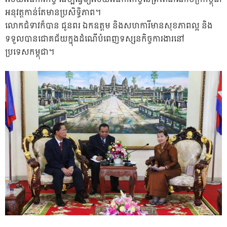
អនុវត្តកាន់តែមានប្រសិទ្ធិភាព។
លោកជំទាវក៏បាន ជូនពរ ឯកឧត្តម និងសហការីមានសុខភាពល្អ និង
ទទួលបានជោគជ័យក្នុងដំណើបំពេញទស្សនកិច្ចការងារនៅ
ប្រទេសកម្ពុជា។