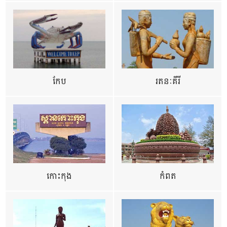
កែប
រតនៈគីរី
កោះកុង
កំពត