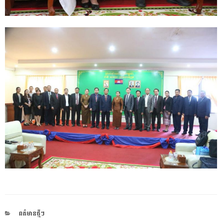
CATEGORIES
ពត៌មានថ្មីៗ