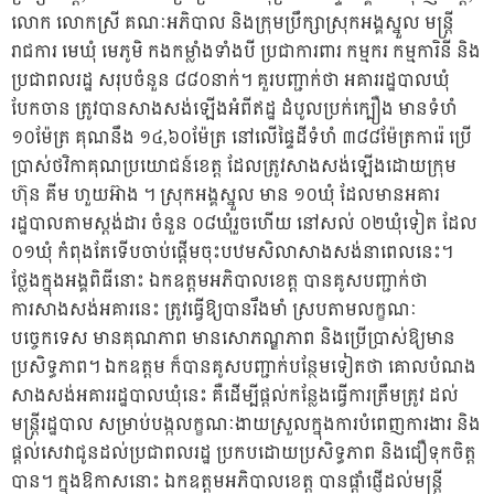
លោក លោកស្រី គណៈអភិបាល និងក្រុមប្រឹក្សាស្រុកអង្គស្នួល មន្រ្តី
រាជការ មេឃុំ មេភូមិ កងកម្លាំងទាំងបី ប្រជាការពារ កម្មករ កម្មការិនី និង
ប្រជាពលរដ្ឋ សរុបចំនួន ៨៨០នាក់។ គួរបញ្ជាក់ថា អគាររដ្ឋបាលឃុំ
បែកចាន ត្រូវបានសាងសង់ឡើងអំពីឥដ្ឋ ដំបូលប្រក់ក្បឿង មានទំហំ
១០ម៉ែត្រ គុណនឹង ១៤,៦០ម៉ែត្រ នៅលើផ្ទៃដីទំហំ ៣៨៨ម៉ែត្រការ៉េ ប្រើ
ប្រាស់ថវិកាគុណប្រយោជន៍ខេត្ត ដែលត្រូវសាងសង់ឡើងដោយក្រុម
ហ៊ុន គីម ហួយអ៊ាង ។ ស្រុកអង្គស្នួល មាន ១០ឃុំ ដែលមានអគារ
រដ្ឋបាលតាមស្តង់ដារ ចំនួន ០៨ឃុំរួចហើយ នៅសល់ ០២ឃុំទៀត ដែល
០១ឃុំ កំពុងតែទើបចាប់ផ្តើមចុះបឋមសិលាសាងសង់នាពេលនេះ។
ថ្លែងក្នុងអង្គពិធីនោះ ឯកឧត្តមអភិបាលខេត្ត បានគូសបញ្ជាក់ថា
ការសាងសង់អគារនេះ ត្រូវធ្វើឱ្យបានរឹងមាំ ស្របតាមលក្ខណៈ
បច្ចេកទេស មានគុណភាព មានសោភណ្ឌភាព និងប្រើប្រាស់ឱ្យមាន
ប្រសិទ្ធភាព។ ឯកឧត្តម ក៏បានគូសបញ្ជាក់បន្ថែមទៀតថា គោលបំណង
សាងសង់អគាររដ្ឋបាលឃុំនេះ គឺដើម្បីផ្តល់កន្លែងធ្វើការត្រឹមត្រូវ ដល់
មន្ត្រីរដ្ឋបាល សម្រាប់បង្កលក្ខណៈងាយស្រួលក្នុងការបំពេញការងារ និង
ផ្តល់សេវាជូនដល់ប្រជាពលរដ្ឋ ប្រកបដោយប្រសិទ្ធភាព និងជឿទុកចិត្ត
បាន។ ក្នុងឱកាសនោះ ឯកឧត្តមអភិបាលខេត្ត បានផ្តាំផ្ញើដល់មន្ត្រី