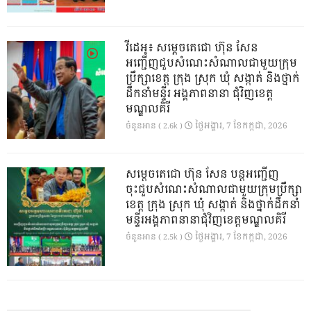
វីដេអូ៖ សម្តេចតេជោ ហ៊ុន សែន
អញ្ជើញជួបសំណេះសំណាលជាមួយក្រុម
ប្រឹក្សាខេត្ត ក្រុង ស្រុក ឃុំ សង្កាត់ និងថ្នាក់
ដឹកនាំមន្ទីរ អង្គភាពនានា ជុំវិញខេត្ត
មណ្ឌលគិរី
ថ្ងៃ​អង្គារ, 7 ខែ​កក្កដា, 2026
ចំនួនអាន ( 2.6k )
សម្តេចតេជោ ហ៊ុន សែន បន្តអញ្ជើញ
ចុះជួបសំណេះសំណាលជាមួយក្រុមប្រឹក្សា
ខេត្ត ក្រុង ស្រុក ឃុំ សង្កាត់ និងថ្នាក់ដឹកនាំ
មន្ទីរអង្គភាពនានាជុំវិញខេត្តមណ្ឌលគិរី
ថ្ងៃ​អង្គារ, 7 ខែ​កក្កដា, 2026
ចំនួនអាន ( 2.5k )