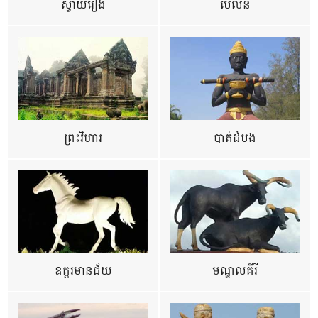
ស្វាយរៀង
ប៉ៃលិន
ព្រះវិហារ
បាត់ដំបង
ឧត្ដរមានជ័យ
មណ្ឌលគីរី