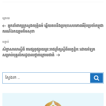
ការ​
អត្ថបទ
ក្រោយ
នាំទិស​
មុន
អ្នកនាំពាក្យក្រសួងយុត្តិធម៌ ឆ្លើយតបនឹងប្រមុខសហភាពអឺរ៉ុបប្រចាំកម្ពុជា
ប្រកាស
ករណីឯកឧត្តមកឹមសុខា
អត្ថបទ
បន្ទាប់
បន្ទាប់
សិក្ខាសាលាស្តីពី ការផ្សព្វផ្សាយព្រះរាជក្រឹត្យស្តីពីលក្ខន្តិកៈដោយឡែក
សម្រាប់បុគ្គលិករដ្ឋបាលថ្នាក់ក្រោមជាតិ
ស្វែ