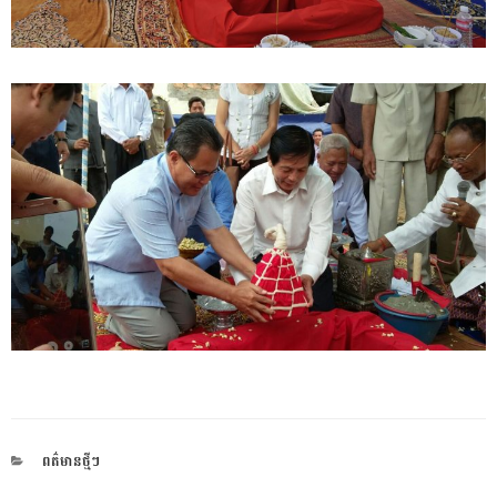
CATEGORIES
ពត៌មានថ្មីៗ