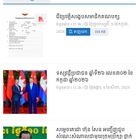
ជីវប្រវត្តិសង្ខេបសមាជិកគណបក្ស
ថ្ងៃ​ព្រហស្បតិ៍, 9 ខែ​កក្កដា,
ចំនួនអាន ( 11.9k )
2026
ទាញយក
104 KB
ទស្សវដ្តីប្រជាជន ឆ្នាំទី២៦ លេខ៣០២ ខែ
កក្កដា ឆ្នាំ២០២៦
ថ្ងៃ​អង្គារ, 4 ខែ​សីហា, 2026
ចំនួនអាន ( 11.2k )
សម្តេចតេជោ ហ៊ុន សែន អញ្ជើញជួប
សំណេះសំណាលជាមួយក្រុមប្រឹក្សា ថ្នាក់