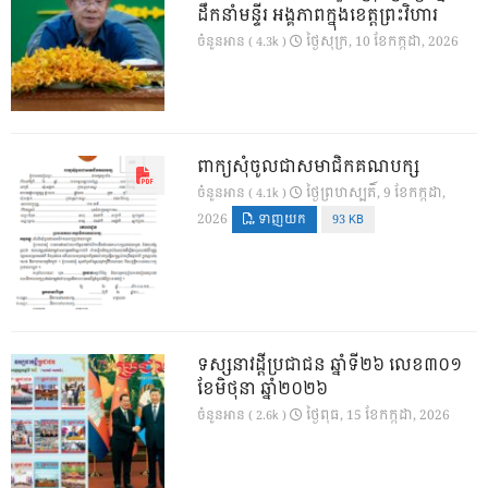
ដឹកនាំមន្ទីរ អង្គភាពក្នុងខេត្តព្រះវិហារ
ថ្ងៃ​សុក្រ, 10 ខែ​កក្កដា, 2026
ចំនួនអាន ( 4.3k )
ពាក្យសុំចូលជាសមាជិកគណបក្ស
ថ្ងៃ​ព្រហស្បតិ៍, 9 ខែ​កក្កដា,
ចំនួនអាន ( 4.1k )
2026
ទាញយក
93 KB
ទស្សនាវដ្ដីប្រជាជន ឆ្នាំទី២៦ លេខ៣០១
ខែមិថុនា ឆ្នាំ២០២៦
ថ្ងៃ​ពុធ, 15 ខែ​កក្កដា, 2026
ចំនួនអាន ( 2.6k )