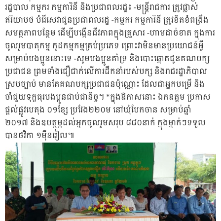
រដ្ឋបាល កម្មករ កម្មការិនី និងប្រជាពលរដ្ឋ៖ -មន្ត្រីរាជការ ត្រូវផ្លាស់
ឥរិយាបថ បំរើសេវាជូនប្រជាពលរដ្ឋ -កម្មករ កម្មការិនី ត្រូវខិតខំពង្រឹង
សមត្ថភាពបន្ថែម ដើម្បីបង្កើនជីវភាពក្នុងគ្រួសារ -ហាមដាច់ខាត ក្នុងការ
ចូលរួមបាតុកម្ម កូដកម្មកម្មគ្រប់ប្រភេទ ព្រោះវាមិនមានប្រយោជន៍អ្វី
សម្រាប់បងប្អូននោះទេ -សូមបងប្អូនគាំទ្រ និងបោះឆ្នោតជូនគណបក្ស
ប្រជាជន ព្រមទាំងជឿជាក់លើការដឹកនាំរបស់បក្ស និងរាជរដ្ឋាភិបាល
ស្របច្បាប់ មានតែគណបក្សប្រជាជនប៉ុណ្ណោះ ដែលជាអ្នកបម្រើ និង
ចាំជួយទុក្ខធុរបងប្អូនជាប់ជានិច្ច។ *ក្នុងឱកាសនោះ ឯកឧត្តម ប្រកាស
ផ្តល់ផ្លូវបេតុង ០១ខ្សែ ប្រវែង២២០ម នៅឃុំបែកចាន សម្រាប់ឆ្នាំ
២០១៧ និងឧបត្ថម្ភដល់អ្នកចូលរួមសរុប ៨៨០នាក់ ក្នុងម្នាក់ៗទទួល
បានថវិកា ១ម៉ឺនរៀល៕