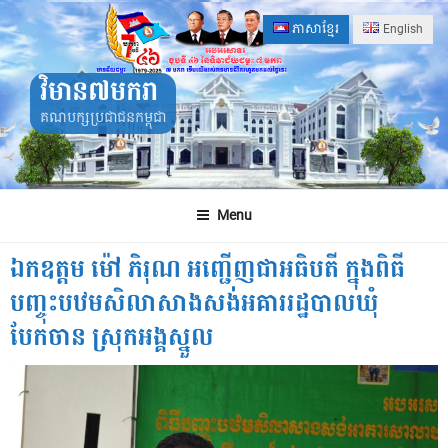
Skip
ភាសាខ្មែរ
English
to
content
វិមាន៧មករា
គណបក្សប្រជាជនកម្ពុជា
Menu
ឯកឧត្តម ម៉ៅ ភិរុណ អញ្ជើញជាអធិបតី ក្នុងពិធី
បញ្ចុះបឋមសិលាសាងសង់អគាររដ្ឋបាលឃុំ
បែកចាន ស្រុកអង្គស្នួល