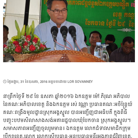
POSTED
ថ្ងៃ​អង្គារ, 31 ខែ​ឧសភា, 2016
អត្ថបទដោយ
LOR SOVANNEY
ON
នាព្រឹកថ្ងៃទី ២៩ ខែ ឧសភា ឆ្នាំ២០១៦ ឯកឧត្តម ម៉ៅ ភិរុណ អភិបាល
នៃគណៈអភិបាលខេត្ត និងឯកឧត្តម រស់ វណ្ណា ប្រធានគណៈអចិន្រ្តែយ៍
គណៈពង្រឹងមូលដ្ឋានស្រុកអង្គស្នួល បានអញ្ជើញជាអធិបតី ក្នុងពិធី
បញ្ចុះបឋមសិលាសាងសង់អគាររដ្ឋបាលឃុំបែកចាន ស្រុកអង្គស្នួល។
សមាសភាពអញ្ជើញចូលរួមមាន៖ ឯកឧត្តម លោកជំទាវសមាជិកក្រុម
ប្រឹក្សាខេត្ត,លោក លោកស្រីប្រធាន-អនុប្រធានមន្ទីរអង្គភាពជុំវិញខេត្ត,