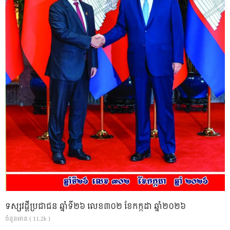
ទស្សវដ្តីប្រជាជន ឆ្នាំទី២៦ លេខ៣០២ ខែកក្កដា ឆ្នាំ២០២៦
ចំនួនអាន ( 11.2k )