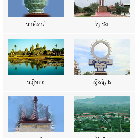
ពោធិ៍សាត់
ព្រៃវែង
សៀមរាប
ស្ទឹងត្រែង