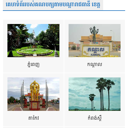
គេហទំព័ររបស់គណបក្សតាមបណ្តារាជធានី ខេត្ត
ភ្នំពេញ
កណ្តាល
តាកែវ
កំពង់ស្ពឺ