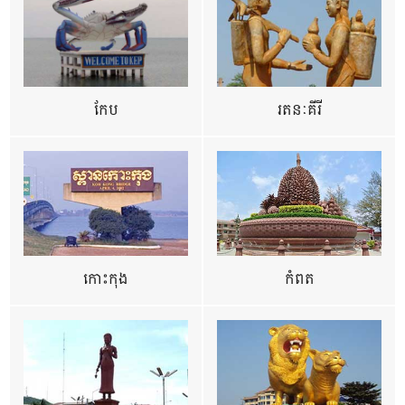
កែប
រតនៈគីរី
កោះកុង
កំពត