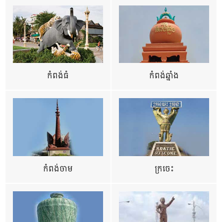
កំពង់ធំ
កំពង់ឆ្នាំង
កំពង់ចាម
ក្រចេះ