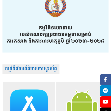
កម្មវិធីមើលព័ត៌មានតាមទូរស័ព្វ