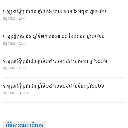
ទស្សនាវដ្ដីប្រជាជន ឆ្នាំទី២៦ លេខ៣០១ ខែមិថុនា ឆ្នាំ២០២៦
ចំនួនអាន ( 2.6k )
ទស្សវដ្តីប្រជាជន ឆ្នាំទី២៥ លេខ៣០០ ខែឧសភា ឆ្នាំ២០២៦
ចំនួនអាន ( 7.2k )
ទស្សនាវដ្ដីប្រជាជន ឆ្នាំទី២៥ លេខ២៩៩ ខែមេសា ឆ្នាំ២០២៦
ចំនួនអាន ( 5.4k )
ទស្សនាវដ្ដីប្រជាជន ឆ្នាំទី២៥ លេខ២៩៨ ខែមីនា ឆ្នាំ២០២៦
ចំនួនអាន ( 10.2k )
ព័ត៌មានពេញនិយម