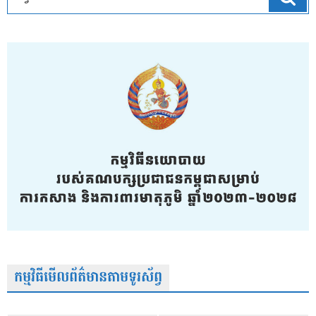
កម្មវិធីមើលព័ត៌មានតាមទូរស័ព្វ