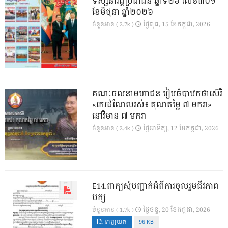
ទស្សនាវដ្ដីប្រជាជន ឆ្នាំទី២៦ លេខ៣០១
ខែមិថុនា ឆ្នាំ២០២៦
ថ្ងៃ​ពុធ, 15 ខែ​កក្កដា, 2026
ចំនួនអាន ( 2.7k )
គណៈចលនាមហាជន រៀបចំបាឋកថាស៊េរី
«កេរដំណែលរស់៖ គុណតម្លៃ ៧ មករា»
នៅវិមាន ៧ មករា
ថ្ងៃ​អាទិត្យ, 12 ខែ​កក្កដា, 2026
ចំនួនអាន ( 2.4k )
E14.ពាក្យសុំបញ្ជាក់អំពីការចូលរួមជីវភាព
បក្ស
ថ្ងៃ​ចន្ទ, 20 ខែ​កក្កដា, 2026
ចំនួនអាន ( 1.7k )
ទាញយក
96 KB