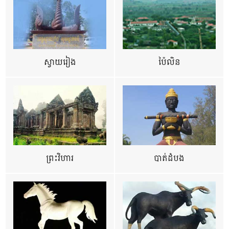
ស្វាយរៀង
ប៉ៃលិន
ព្រះវិហារ
បាត់ដំបង