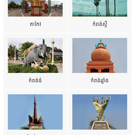
តាកែវ
កំពង់ស្ពឺ
កំពង់ធំ
កំពង់ឆ្នាំង