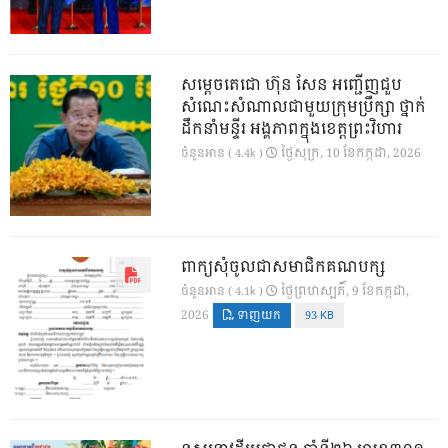
សម្តេចតេជោ ហ៊ុន សែន អញ្ជើញជួប
សំណេះសំណាលជាមួយក្រុមប្រឹក្សា ថ្នាក់
ដឹកនាំមន្ទីរ អង្គភាពក្នុងខេត្តព្រះវិហារ
ថ្ងៃ​សុក្រ, 10 ខែ​កក្កដា, 2026
ចំនួនអាន ( 4.4k )
ពាក្យសុំចូលជាសមាជិកគណបក្ស
ថ្ងៃ​ព្រហស្បតិ៍, 9 ខែ​កក្កដា,
ចំនួនអាន ( 4.1k )
2026
ទាញយក
93 KB