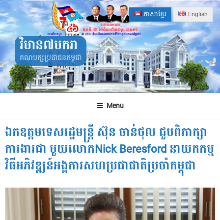
Skip
ភាសាខ្មែរ
English
to
content
វិមាន៧មករា
គណបក្សប្រជាជនកម្ពុជា
Menu
ឯកឧត្តមទេសរដ្ឋមន្ត្រី ស៊ុន ចាន់ថុល ជួបពិភាក្សា
ការងារជា មួយលោកNick Beresford នាយកកម្ម
វិធីអភិវឌ្ឍន៍អង្គការសហប្រជាជាតិប្រចាំកម្ពុជា