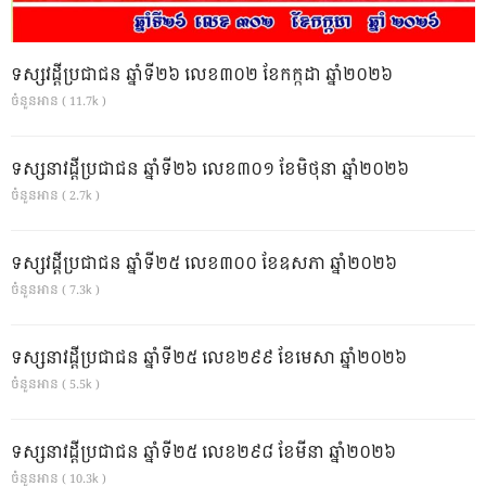
ទស្សវដ្តីប្រជាជន ឆ្នាំទី២៦ លេខ៣០២ ខែកក្កដា ឆ្នាំ២០២៦
ចំនួនអាន ( 11.7k )
ទស្សនាវដ្ដីប្រជាជន ឆ្នាំទី២៦ លេខ៣០១ ខែមិថុនា ឆ្នាំ២០២៦
ចំនួនអាន ( 2.7k )
ទស្សវដ្តីប្រជាជន ឆ្នាំទី២៥ លេខ៣០០ ខែឧសភា ឆ្នាំ២០២៦
ចំនួនអាន ( 7.3k )
ទស្សនាវដ្ដីប្រជាជន ឆ្នាំទី២៥ លេខ២៩៩ ខែមេសា ឆ្នាំ២០២៦
ចំនួនអាន ( 5.5k )
ទស្សនាវដ្ដីប្រជាជន ឆ្នាំទី២៥ លេខ២៩៨ ខែមីនា ឆ្នាំ២០២៦
ចំនួនអាន ( 10.3k )