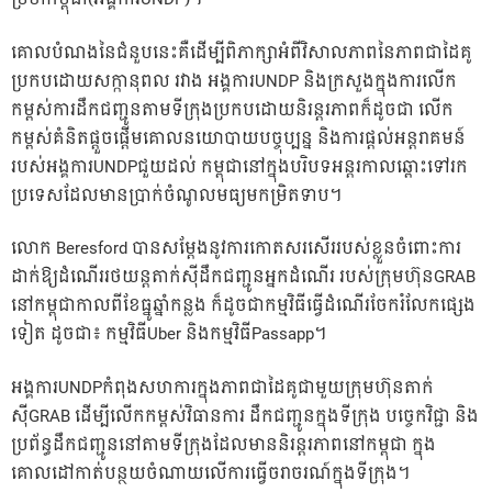
គោលបំណងនៃជំនួបនេះគឺដើម្បីពិភាក្សាអំពីវិសាលភាពនៃភាពជាដៃគូ
ប្រកបដោយសក្កានុពល រវាង អង្គការUNDP និងក្រសួងក្នុងការលើក
កម្ពស់ការដឹកជញ្ជូនតាមទីក្រុងប្រកបដោយនិរន្តរភាពក៏ដូចជា លើក
កម្ពស់គំនិតផ្តួចផ្តើមគោលនយោបាយបច្ចុប្បន្ន និងការផ្តល់អន្តរាគមន៍
របស់អង្គការUNDPជួយដល់ កម្ពុជានៅក្នុងបរិបទអន្តរកាលឆ្ពោះទៅរក
ប្រទេសដែលមានប្រាក់ចំណូលមធ្យមកម្រិតទាប។
លោក Beresford បានសម្តែងនូវការកោតសរសើររបស់ខ្លួនចំពោះការ
ដាក់ឱ្យដំណើររថយន្តតាក់ស៊ីដឹកជញ្ជូនអ្នកដំណើរ របស់ក្រុមហ៊ុនGRAB
នៅកម្ពុជាកាលពីខែធ្នូឆ្នាំកន្លង ក៏ដូចជាកម្មវិធីធ្វើដំណើរចែករំលែកផ្សេង
ទៀត ដូចជា៖ កម្មវិធីUber និងកម្មវិធីPassapp។
អង្គការUNDPកំពុងសហការក្នុងភាពជាដៃគូជាមួយក្រុមហ៊ុនតាក់
ស៊ីGRAB ដើម្បីលើកកម្ពស់វិធានការ ដឹកជញ្ជូនក្នុងទីក្រុង បច្ចេកវិជ្ជា និង
ប្រព័ន្ធដឹកជញ្ជូននៅតាមទីក្រុងដែលមាននិរន្តរភាពនៅកម្ពុជា ក្នុង
គោលដៅកាត់បន្ថយចំណាយលើការធ្វើចរាចរណ៍ក្នុងទីក្រុង។