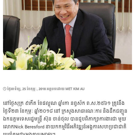
POSTED
ថ្ងៃ​អាទិត្យ, 25 ខែ​កុម្ភៈ, 2018
អត្ថបទដោយ
MET KIM AU
ON
នៅថ្ងៃសុក្រ ៩កើត ខែផល្គុណ ឆ្នាំរកា នព្វស័ក ព.ស.២៥៦១ ត្រូវនឹង
ថ្ងៃទី២៣ ខែកុម្ភៈ ឆ្នាំ២០១៨ នៅ ក្រសួងសាធារណៈការ និងដឹកជញ្ជូន
ឯកឧត្តមទេសរដ្ឋមន្ត្រី ស៊ុន ចាន់ថុល បានជួបពិភាក្សាការងារជា មួយ
លោកNick Beresford នាយកកម្មវិធីអភិវឌ្ឍន៍អង្គការសហប្រជាជាតិ
ប្រចាំកម្ពុជា(អង្គការUNDP)។