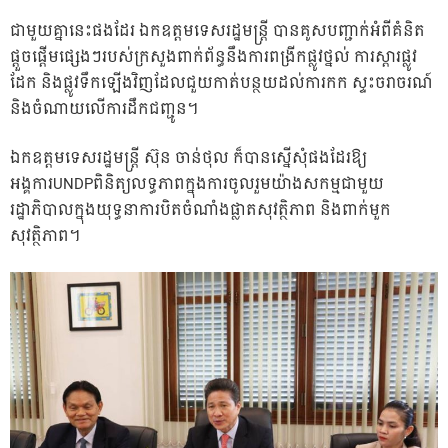
ជាមួយគ្នានេះផងដែរ ឯកឧត្តមទេសរដ្ឋមន្ត្រី បានគូសបញ្ជាក់អំពីគំនិត
ផ្តួចផ្តើមផ្សេងៗរបស់ក្រសួងពាក់ព័ន្ធនឹងការពង្រីកផ្លូវថ្នល់ ការស្តារផ្លូវ
ដែក និងផ្លូវទឹកឡើងវិញដែលជួយកាត់បន្ថយដល់ការកក ស្ទះចរាចរណ៍
និងចំណាយលើការដឹកជញ្ជូន។
ឯកឧត្តមទេសរដ្ឋមន្រ្តី ស៊ុន ចាន់ថុល ក៏បានស្នើសុំផងដែរឱ្យ
អង្គការUNDPពិនិត្យលទ្ធភាពក្នុងការចូលរួមយ៉ាងសកម្មជាមួយ
រដ្ឋាភិបាលក្នុងយុទ្ធនាការបិតចំណាំងផ្លាតសុវត្ថិភាព និងពាក់មួក
សុវត្ថិភាព។