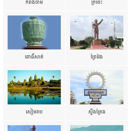
កំពង់ចាម
ក្រចេះ
ពោធិ៍សាត់
ព្រៃវែង
សៀមរាប
ស្ទឹងត្រែង