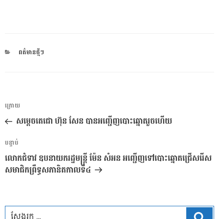
CATEGORIES
ពត៌មានថ្មីៗ
ការ​
អត្ថបទ
ក្រោយ
នាំទិស​
មុន
សម្តេចតេជោ ហ៊ុន សែន បានអញ្ជើញបោះឆ្នោតរួចហើយ
ប្រកាស
អត្ថបទ
បន្ទាប់
បន្ទាប់
លោកជំទាវ ឧបនាយករដ្ឋមន្ត្រី ម៉ែន សំអន អញ្ជើញទៅបោះឆ្នោតជ្រើសរើស
សមាជិកព្រឹទ្ធសភានិតកាលទី៤
ស្វែ