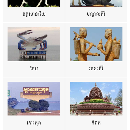
ឧត្ដរមានជ័យ
មណ្ឌលគីរី
កែប
រតនៈគីរី
កោះកុង
កំពត