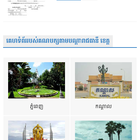
គេហទំព័ររបស់គណបក្សតាមបណ្តារាជធានី ខេត្ត
ភ្នំពេញ
កណ្តាល