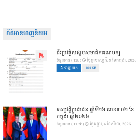
ព័ត៌មានពេញនិយម
ជីវប្រវត្តិសង្ខេបសមាជិកគណបក្ស
ថ្ងៃ​ព្រហស្បតិ៍, 9 ខែ​កក្កដា, 2026
ចំនួនអាន ( 12k )
ទាញយក
104 KB
ទស្សវដ្តីប្រជាជន ឆ្នាំទី២៦ លេខ៣០២ ខែ
កក្កដា ឆ្នាំ២០២៦
ថ្ងៃ​អង្គារ, 4 ខែ​សីហា, 2026
ចំនួនអាន ( 11.7k )