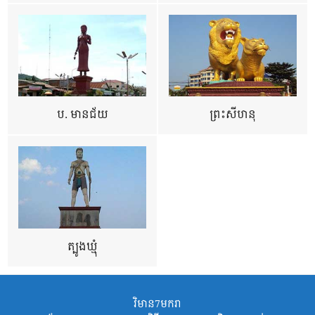
ប. មានជ័យ
ព្រះសីហនុ
ត្បូងឃ្មុំ
វិមាន7មករា