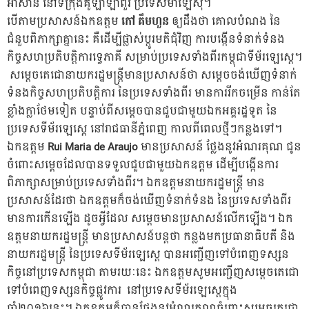
អាស៊ាន នៅទីក្រុងគូឡាឡាំពួរ ប្រទេសម៉ាឡេស៊ី។
បើតាមប្រសាសន៍ឯកឧត្តម
កៅ
គឹមហួន
ឲ្យដឹងថា គោលបំណង នៃ
ជំនួបពិភាក្សាគ្នានេះ គឺដើម្បីផ្លាស់ប្តូរមតិជុំវិញ ការបង្កើនទំនាក់ទំនង
កិច្ចសហប្រតិបត្តិការទ្វេភាគី សម្រាប់ប្រទេសទាំងពីរកម្ពុជាទីម័រឡេស្តេ។
សម្តេចតេជោនាយករដ្ឋមន្រ្តីមានប្រសាសន៍ថា សម្តេចចង់ឃើញទំនាក់
ទំនងកិច្ចសហប្រតិបត្តិការ នៃប្រទេសទាំងពីរ មានការរីកចម្រើន កាន់តែ
ខ្លាំងក្លាថែមទៀត បន្ទាប់ពីសម្តេចបានជួបជាមួយឯកអគ្គរដ្ឋទូត នៃ
ប្រទេសទីម័រឡេស្តេ នៅរាជធានីភ្នំពេញ កាលពីពេលថ្មីៗកន្លងទៅ។
ឯកឧត្តម
Rui Maria de Araujo
មានប្រសាសន៍ ថ្លែងនូវអំណរគុណ ជូន
ចំពោះសម្តេចដែលបានទទួលជួបជាមួយឯកឧត្តម ដើម្បីបង្កើនការ
ពិភាក្សាសម្រាប់ប្រទេសទាំងពីរ។ ឯកឧត្តមនាយករដ្ឋមន្រ្តី មាន
ប្រសាសន៍ដែរថា ឯកឧត្តមក៏ចង់ឃើញទំនាក់ទំនង នៃប្រទេសទាំងពីរ
មានការកើនឡើង ដូចអ្វីដែល សម្តេចមានប្រសាសន៍លើកឡើង។ ឯក
ឧត្តមនាយករដ្ឋមន្រ្តី មានប្រសាសន៍បន្តថា កន្លងមកប្រធានាធិបតី និង
នាយករដ្ឋមន្រ្តី នៃប្រទេសទីម័រឡេស្តេ បានអញ្ជើញទៅបំពេញទស្សន
កិច្ចនៅប្រទេសកម្ពុជា តាមរយៈនេះ ឯកឧត្តមសូមអញ្ជើញសម្តេចតេជោ
ទៅបំពេញទស្សនកិច្ចផ្លូវការ នៅប្រទេសទីម័រឡេស្តេក្នុង
ឆ្នាំ២០១៦នេះ។ ឯកឧត្តមក៏បានថ្លែងនូវអំណរគុណចំពោះសម្តេចតេជោ