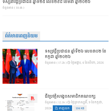
ទស្សនាវដ្ដីប្រជាជន ឆ្នាំទី២៥ លេខ២៩៨ ខែមីនា ឆ្នាំ២០២៦
ចំនួនអាន ( 10.4k )
ព័ត៌មានពេញនិយម
ទស្សវដ្តីប្រជាជន ឆ្នាំទី២៦ លេខ៣០២ ខែ
កក្កដា ឆ្នាំ២០២៦
ថ្ងៃ​អង្គារ, 4 ខែ​សីហា, 2026
ចំនួនអាន ( 17.2k )
ជីវប្រវត្តិសង្ខេបសមាជិកគណបក្ស
ថ្ងៃ​ព្រហស្បតិ៍, 9 ខែ​កក្កដា,
ចំនួនអាន ( 12.1k )
2026
ទាញយក
104 KB