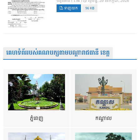
ថ្ងៃ​ចន្ទ, 20 ខែ​កក្កដា, 2026
ចំនួនអាន ( 1.8k )
ទាញយក
96 KB
គេហទំព័ររបស់គណបក្សតាមបណ្តារាជធានី ខេត្ត
ភ្នំពេញ
កណ្តាល