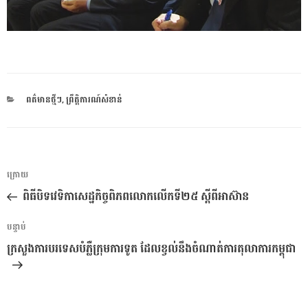
CATEGORIES
ពត៌មានថ្មីៗ
,
ព្រឹត្តិការណ៍សំខាន់
ការ​
អត្ថបទ
ក្រោយ
នាំទិស​
មុន
ពិធីបិទវេទិកាសេដ្ឋកិច្ចពិភពលោកលើកទី២៥ ស្តីពីអាស៊ាន
ប្រកាស
អត្ថបទ
បន្ទាប់
បន្ទាប់
ក្រសួងការបរទេសបំភ្លឺក្រុមការទូត ដែលខ្វល់នឹងចំណាត់ការតុលាការកម្ពុជា