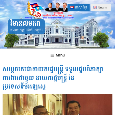
Skip
ភាសាខ្មែរ
English
to
content
វិមាន៧មករា
គណបក្សប្រជាជនកម្ពុជា
Menu
សម្តេចតេជោនាយករដ្ឋមន្រ្តី ទទួលជួបពិភាក្សា
ការងារជាមួយ នាយករដ្ឋមន្រ្តី នៃ
ប្រទេសទីម័រឡេស្តេ