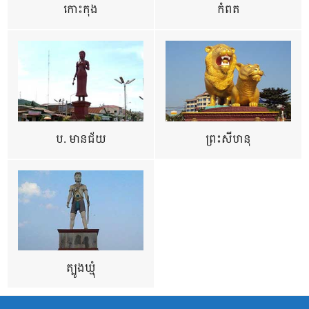
កោះកុង
កំពត
ប. មានជ័យ
ព្រះសីហនុ
ត្បូងឃ្មុំ