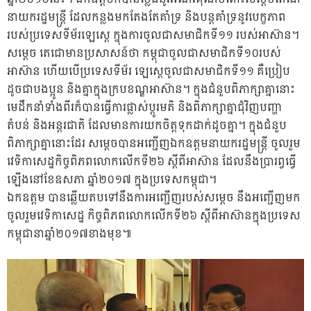
នាយករដ្ឋមន្រ្តី ដែលកន្លងមកតែងតែគាំទ្រ និងបន្តគាំទ្រនូវបេក្ខភាព
របស់ប្រទេសទីម័រឡេស្តេ ក្នុងការចូលជាសមាជិកទី១១ របស់អាស៊ាន។
សម្តេច តេជោមានប្រសាសន៍ថា កម្ពុជាចូលជាសមាជិកទី១០របស់
អាស៊ាន ហើយបើប្រទេសទីម័រ ឡេស្តេចូលជាសមាជិកទី១១ គឺប្រៀប
ដូចជាបងប្អូន និងគ្នាក្នុងក្របខណ្ឌអាស៊ាន។ ក្នុងជំនួបពិភាក្សាគ្នានោះ
មេដឹកនាំទាំងពីរក៏បានធ្វើការផ្លាស់ប្តូរមតិ និងពិភាក្សាគ្នាជុំវិញបញ្ហា
តំបន់ និងអន្តរជាតិ ដែលមានការយកចិត្តទុកដាក់ដូចគ្នា។ ក្នុងជំនួប
ពិភាក្សាគ្នានោះដែរ សម្តេចបានអញ្ជើញឯកឧត្តមនាយករដ្ឋមន្រ្តី ចូលរួម
វេទិកាសេដ្ឋកិច្ចពិភពលោកលើកទី២៦ ស្តីពីអាស៊ាន ដែលនឹងប្រារព្វធ្វើ
ឡើងនៅខែឧសភា ឆ្នាំ២០១៧ ក្នុងប្រទេសកម្ពុជា។
ឯកឧត្តម បានឆ្លើយតបទៅនឹងការអញ្ជើញរបស់សម្តេច នឹងអញ្ជើញមក
ចូលរួមវេទិកាសេដ្ឋ កិច្ចពិភពលោកលើកទី២៦ ស្តីពីអាស៊ានក្នុងប្រទេស
កម្ពុជានាឆ្នាំ២០១៧ខាងមុខ៕