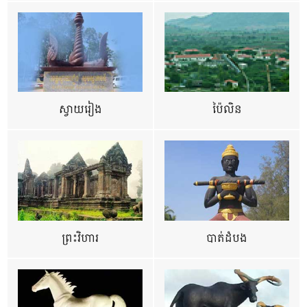
ស្វាយរៀង
ប៉ៃលិន
ព្រះវិហារ
បាត់ដំបង