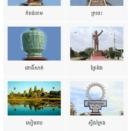
កំពង់ចាម
ក្រចេះ
ពោធិ៍សាត់
ព្រៃវែង
សៀមរាប
ស្ទឹងត្រែង