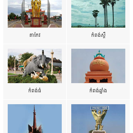
តាកែវ
កំពង់ស្ពឺ
កំពង់ធំ
កំពង់ឆ្នាំង