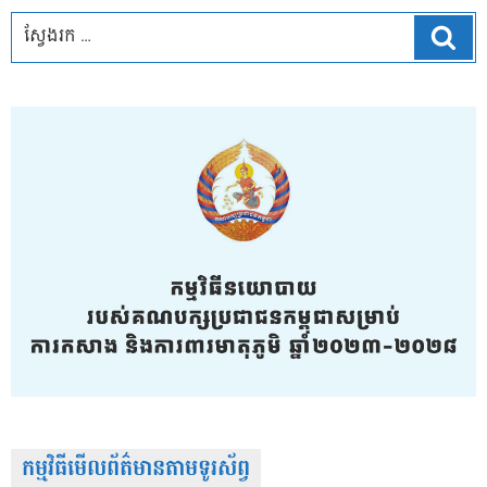
ស្វែ
កម្មវិធីមើលព័ត៌មានតាមទូរស័ព្វ