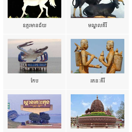
ឧត្ដរមានជ័យ
មណ្ឌលគីរី
កែប
រតនៈគីរី