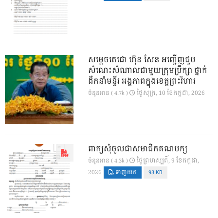
សម្តេចតេជោ ហ៊ុន សែន អញ្ជើញជួប
សំណេះសំណាលជាមួយក្រុមប្រឹក្សា ថ្នាក់
ដឹកនាំមន្ទីរ អង្គភាពក្នុងខេត្តព្រះវិហារ
ថ្ងៃ​សុក្រ, 10 ខែ​កក្កដា, 2026
ចំនួនអាន ( 4.7k )
ពាក្យសុំចូលជាសមាជិកគណបក្ស
ថ្ងៃ​ព្រហស្បតិ៍, 9 ខែ​កក្កដា,
ចំនួនអាន ( 4.3k )
2026
ទាញយក
93 KB