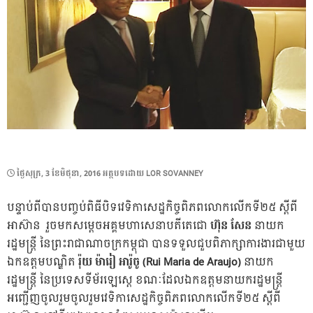
POSTED
ថ្ងៃ​សុក្រ, 3 ខែ​មិថុនា, 2016
អត្ថបទដោយ
LOR SOVANNEY
ON
បន្ទាប់ពីបានបញ្ចប់ពិធីបិទវេទិកាសេដ្ឋកិច្ចពិភពលោកលើកទី២៥ ស្តីពី
អាស៊ាន រួចមកសម្តេចអគ្គមហាសេនាបតីតេជោ
ហ៊ុន
សែន
នាយក
រដ្ឋមន្រ្តី នៃព្រះរាជាណាចក្រកម្ពុជា បានទទួលជួបពិភាក្សាការងារជាមួយ
ឯកឧត្តមបណ្ឌិត
រ៉ុយ
ម៉ារៀ
អារ៉ូចូ
(Rui Maria de Araujo)
នាយក
រដ្ឋមន្រ្តី នៃប្រទេសទីម័រឡេស្តេ ខណៈដែលឯកឧត្តមនាយករដ្ឋមន្រ្តី
អញ្ជើញចូលរួមចូលរួមវេទិកាសេដ្ឋកិច្ចពិភពលោកលើកទី២៥ ស្តីពី