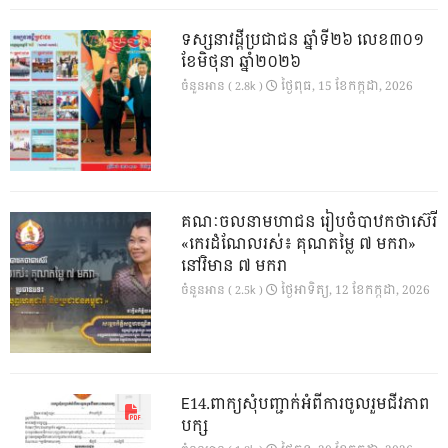
ទស្សនាវដ្ដីប្រជាជន ឆ្នាំទី២៦ លេខ៣០១
ខែមិថុនា ឆ្នាំ២០២៦
ថ្ងៃ​ពុធ, 15 ខែ​កក្កដា, 2026
ចំនួនអាន ( 2.8k )
គណៈចលនាមហាជន រៀបចំបាឋកថាស៊េរី
«កេរដំណែលរស់៖ គុណតម្លៃ ៧ មករា»
នៅវិមាន ៧ មករា
ថ្ងៃ​អាទិត្យ, 12 ខែ​កក្កដា, 2026
ចំនួនអាន ( 2.5k )
E14.ពាក្យសុំបញ្ជាក់អំពីការចូលរួមជីវភាព
បក្ស