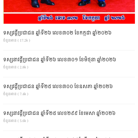
ទស្សវដ្តីប្រជាជន ឆ្នាំទី២៦ លេខ៣០២ ខែកក្កដា ឆ្នាំ២០២៦
ចំនួនអាន ( 17.2k )
ទស្សនាវដ្ដីប្រជាជន ឆ្នាំទី២៦ លេខ៣០១ ខែមិថុនា ឆ្នាំ២០២៦
ចំនួនអាន ( 2.8k )
ទស្សវដ្តីប្រជាជន ឆ្នាំទី២៥ លេខ៣០០ ខែឧសភា ឆ្នាំ២០២៦
ចំនួនអាន ( 7.4k )
ទស្សនាវដ្ដីប្រជាជន ឆ្នាំទី២៥ លេខ២៩៩ ខែមេសា ឆ្នាំ២០២៦
ចំនួនអាន ( 5.6k )