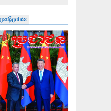
សនាវដ្តីប្រជាជន