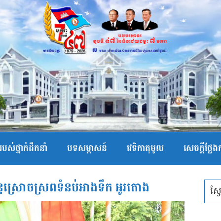
បស់ថ្នាក់ដឹកនាំ
បទសម្ភាសន៍
វេទិកាតុមូល
សេចក្ដីថ្លែ
ធស្រោចស្រពទំនប់អាងទឹក អូរតោង