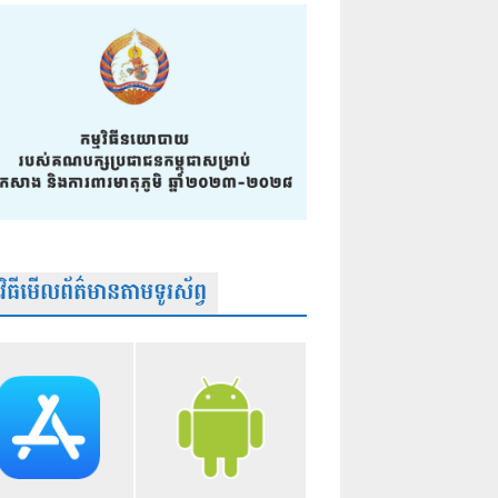
មវិធីមើលព័ត៌មានតាមទូរស័ព្វ