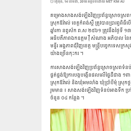
POSTED
ថ្ងៃ​ពុធ, 14 ខែ​មីនា, 2018
អត្ថបទដោយ
MET KIM AU
ON
គម្រោងសាងសង់ឡើងវិញប្រព័ន្ធស្រោចស្រពទំន
ស្រុកឱរ៉ាល់ ខេត្តកំពង់ស្ពឺ ត្រូវបានប្រារព្ធពិ
ឆ្នាំរកា នព្វស័ក ព.ស ២៥៦១ ត្រូវនឹងថ្ងៃទី ១៣
អធិបតីភាពឯកឧត្តម វ៉ី សំណាង អភិបាល នៃគណ
មន្ទីរ អង្គភាពជុំវិញខេត្ត មន្ត្រីបច្ចេកទេ
យ៉ាងច្រើនកុះករ ។
ការសាងសង់ឡើងវិញប្រព័ន្ធស្រោចស្រពទំនប់
ផ្គត់ផ្គង់ឱ្យការបង្កបង្កើនផលលើផ្ទៃដីជាង ១ពាន
ស្រុកឱរ៉ាល់ និងឃុំអមលាំង ឃុំប្រាំបីមុំ ស្រ
រួមមាន ៖ សាងសង់ឡើងវិញទំនប់អាងទឹក ប្
ចំនួន ០៤ កន្លែង ។