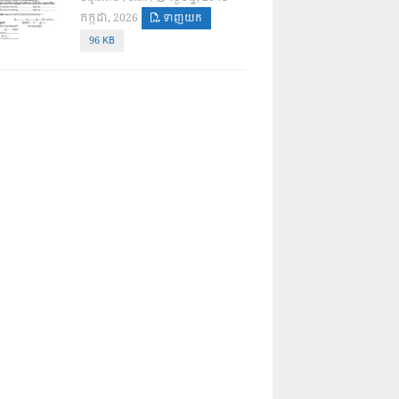
កក្កដា, 2026
ទាញយក
96 KB