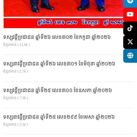
ទស្សវដ្តីប្រជាជន ឆ្នាំទី២៦ លេខ៣០២ ខែកក្កដា ឆ្នាំ២០២៦
ចំនួនអាន ( 11.8k )
ទស្សនាវដ្ដីប្រជាជន ឆ្នាំទី២៦ លេខ៣០១ ខែមិថុនា ឆ្នាំ២០២៦
ចំនួនអាន ( 2.7k )
ទស្សវដ្តីប្រជាជន ឆ្នាំទី២៥ លេខ៣០០ ខែឧសភា ឆ្នាំ២០២៦
ចំនួនអាន ( 7.3k )
ទស្សនាវដ្ដីប្រជាជន ឆ្នាំទី២៥ លេខ២៩៩ ខែមេសា ឆ្នាំ២០២៦
ចំនួនអាន ( 5.5k )