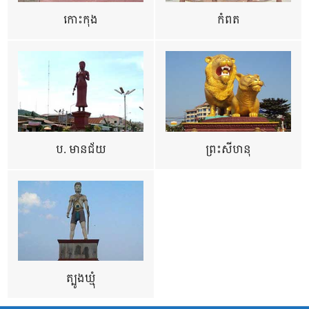
កោះកុង
កំពត
ប. មានជ័យ
ព្រះសីហនុ
ត្បូងឃ្មុំ