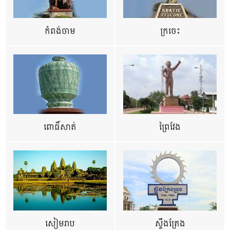
កំពង់ចាម
ក្រចេះ
ពោធិ៍សាត់
ព្រៃវែង
សៀមរាប
ស្ទឹងត្រែង