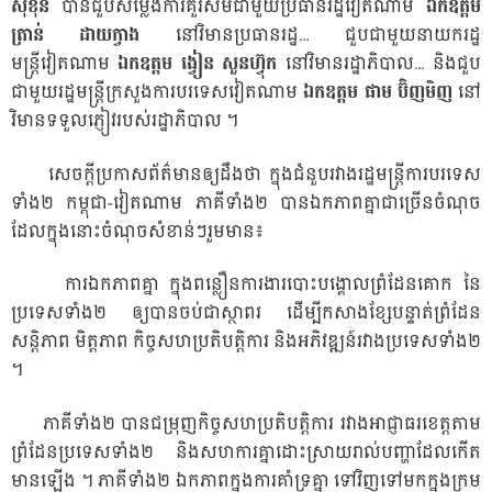
សុខុន
បានជួបសម្លែងការគួរសមជាមួយប្រធានរដ្ឋវៀតណាម
ឯកឧត្តម
ត្រាន់ ដាយក្វាង
នៅវិមានប្រធានរដ្ឋ… ជួបជាមួយនាយករដ្ឋ
មន្ត្រីវៀតណាម
ឯកឧត្តម ង្វៀន សួនហ៊្វុក
នៅវិមានរដ្ឋាភិបាល… និងជួប
ជាមួយរដ្ឋមន្ត្រីក្រសួងការបរទេសវៀតណាម
ឯកឧត្តម ផាម ប៊ិញមិញ
នៅ
វិមានទទួលភ្ញៀវរបស់រដ្ឋាភិបាល ។
សេចក្តីប្រកាសព័ត៌មានឲ្យដឹងថា ក្នុងជំនួបរវាងរដ្ឋមន្រ្តីការបរទេស
ទាំង២ កម្ពុជា-វៀតណាម ភាគីទាំង២ បានឯកភាពគ្នាជាច្រើនចំណុច
ដែលក្នុងនោះចំណុចសំខាន់ៗរួមមាន៖
ការឯកភាពគ្នា ក្នុងពន្លឿនការងារបោះបង្គោលព្រំដែនគោក នៃ
ប្រទេសទាំង២ ឲ្យបានចប់ជាស្ថាពរ ដើម្បីកសាងខ្សែបន្ទាត់ព្រំដែន
សន្តិភាព មិត្តភាព កិច្ចសហប្រតិបត្តិការ និងអភិវឌ្ឍន៍រវាងប្រទេសទាំង២
។
ភាគីទាំង២ បានជម្រុញកិច្ចសហប្រតិបត្តិការ រវាងអាជ្ញាធរខេត្តតាម
ព្រំដែនប្រទេសទាំង២ និងសហការគ្នាដោះស្រាយរាល់បញ្ហាដែលកើត
មានឡើង ។ ភាគីទាំង២ ឯកភាពក្នុងការគាំទ្រគ្នា ទៅវិញទៅមកក្នុងក្រម