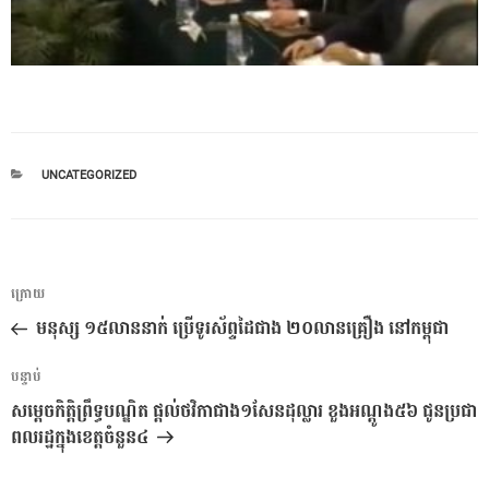
CATEGORIES
UNCATEGORIZED
ការ​
អត្ថបទ
ក្រោយ
នាំទិស​
មុន
មនុស្ស ១៥លាននាក់ ប្រើទូរស័ព្ទដៃជាង ២០លានគ្រឿង នៅកម្ពុជា
ប្រកាស
អត្ថបទ
បន្ទាប់
បន្ទាប់
សម្តេចកិត្តិព្រឹទ្ធបណ្ឌិត ផ្តល់ថវិកាជាង១សែនដុល្លារ ខួងអណ្តូង៥៦ ជូនប្រជា
ពលរដ្ឋក្នុងខេត្ដចំនួន៤