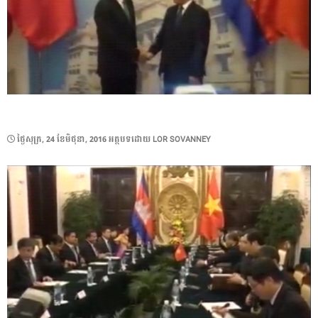
POSTED
ថ្ងៃ​សុក្រ, 24 ខែ​មិថុនា, 2016
អត្ថបទដោយ
LOR SOVANNEY
ON