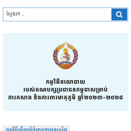
ស្វែ
កម្មវិធីមើលព័ត៌មានតាមទូរស័ព្វ