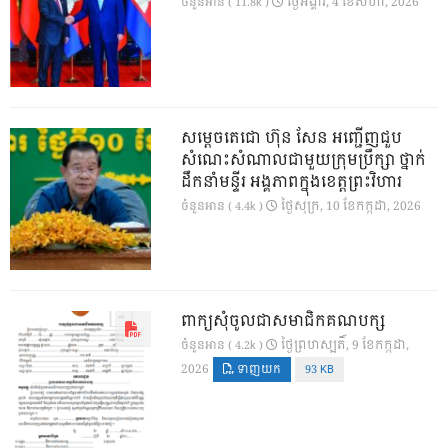
ថ្ងៃ​អង្គារ, 4 ខែ​សីហា, 2026
ចំនួនអាន ( 11.8k )
សម្តេចតេជោ ហ៊ុន សែន អញ្ជើញជួប
សំណេះសំណាលជាមួយក្រុមប្រឹក្សា ថ្នាក់
ដឹកនាំមន្ទីរ អង្គភាពក្នុងខេត្តព្រះវិហារ
ថ្ងៃ​សុក្រ, 10 ខែ​កក្កដា, 2026
ចំនួនអាន ( 4.4k )
ពាក្យសុំចូលជាសមាជិកគណបក្ស
ថ្ងៃ​ព្រហស្បតិ៍, 9 ខែ​កក្កដា,
ចំនួនអាន ( 4.2k )
2026
ទាញយក
93 KB