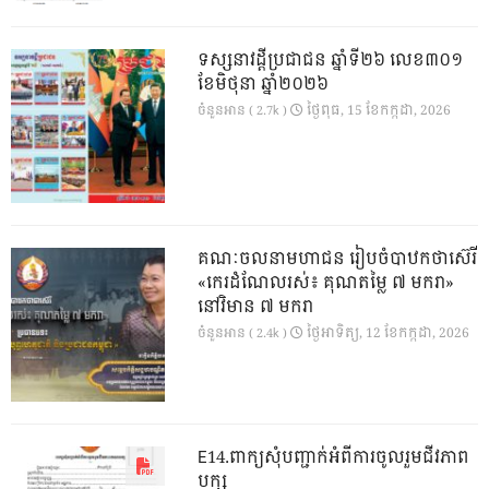
ទស្សនាវដ្ដីប្រជាជន ឆ្នាំទី២៦ លេខ៣០១
ខែមិថុនា ឆ្នាំ២០២៦
ថ្ងៃ​ពុធ, 15 ខែ​កក្កដា, 2026
ចំនួនអាន ( 2.7k )
គណៈចលនាមហាជន រៀបចំបាឋកថាស៊េរី
«កេរដំណែលរស់៖ គុណតម្លៃ ៧ មករា»
នៅវិមាន ៧ មករា
ថ្ងៃ​អាទិត្យ, 12 ខែ​កក្កដា, 2026
ចំនួនអាន ( 2.4k )
E14.ពាក្យសុំបញ្ជាក់អំពីការចូលរួមជីវភាព
បក្ស