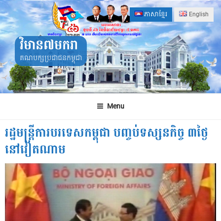
Skip
ភាសាខ្មែរ
English
to
content
វិមាន៧មករា
គណបក្សប្រជាជនកម្ពុជា
Menu
រដ្ឋមន្ត្រីការបរទេសកម្ពុជា បញ្ចប់ទស្សនកិច្ច ៣ថ្ងៃ
នៅវៀតណាម