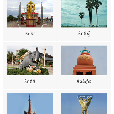
តាកែវ
កំពង់ស្ពឺ
កំពង់ធំ
កំពង់ឆ្នាំង