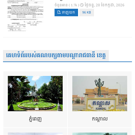
ថ្ងៃ​ចន្ទ, 20 ខែ​កក្កដា, 2026
ចំនួនអាន ( 1.7k )
ទាញយក
96 KB
គេហទំព័ររបស់គណបក្សតាមបណ្តារាជធានី ខេត្ត
ភ្នំពេញ
កណ្តាល