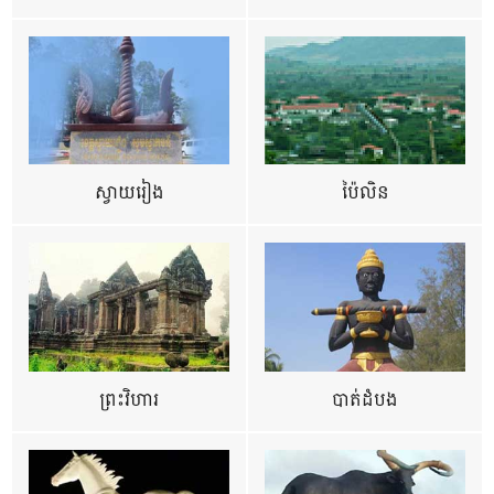
ស្វាយរៀង
ប៉ៃលិន
ព្រះវិហារ
បាត់ដំបង