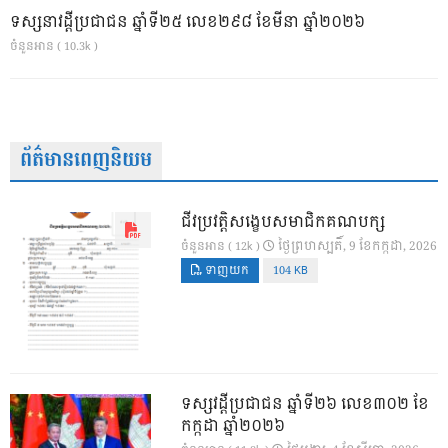
ទស្សនាវដ្ដីប្រជាជន ឆ្នាំទី២៥ លេខ២៩៨ ខែមីនា ឆ្នាំ២០២៦
ចំនួនអាន ( 10.3k )
ព័ត៌មានពេញនិយម
ជីវប្រវត្តិសង្ខេបសមាជិកគណបក្ស
ថ្ងៃ​ព្រហស្បតិ៍, 9 ខែ​កក្កដា, 2026
ចំនួនអាន ( 12k )
ទាញយក
104 KB
ទស្សវដ្តីប្រជាជន ឆ្នាំទី២៦ លេខ៣០២ ខែ
កក្កដា ឆ្នាំ២០២៦