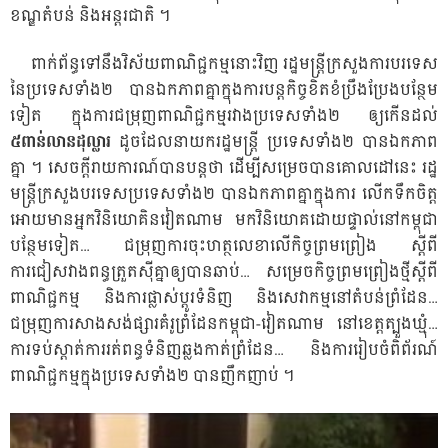
ខណ្ឌតំបន់ និងអន្តរជាតិ ។
ពាក់ព័ន្ធទៅនឹងវិស័យពាណិជ្ជកម្មនោះវិញ រដ្ឋមន្រ្តីក្រសួងការបរទេស
នៃប្រទេសទាំង២ បានឯកភាពគ្នាក្នុងការបន្តកិច្ចខិតខំប្រឹងប្រែងបន្ថែម
ទៀត ក្នុងការជម្រុញពាណិជ្ជកម្មរវាងប្រទេសទាំង២ ឲ្យកើនដល់
៥ពាន់លានដុល្លារ
ដូចដែលនាយករដ្ឋមន្ត្រី ប្រទេសទាំង២ បានឯកភាព
គ្នា ។ សេចក្តីរាយការណ៍បានបន្តថា ដើម្បីសម្រេចបានគោលដៅនេះ រដ្ឋ
មន្ត្រីក្រសួងបរទេសប្រទេសទាំង២ បានឯកភាពគ្នាក្នុងការ លើកទឹកចិត្ត
អោយមានអ្នកវិនិយោគិនវៀតណាម មកវិនិយោគដោយផ្ទាល់នៅកម្ពុជា
បន្ថែមទៀត… ជម្រុញការចុះហត្ថលេខាលើកិច្ចព្រមព្រៀង ស្តីពី
ការជៀសវាងពន្ធត្រួតស៊ីគ្នាឲ្យបានឆាប់… សម្រេចកិច្ចព្រមព្រៀងថ្មីស្តីពី
ពាណិជ្ជកម្ម និងការផ្លាស់ប្តូរទំនិញ និងសេវាកម្មនៅតំបន់ព្រំដែន…
ជម្រុញការសាងសង់ផ្សារគំរូព្រំដែនកម្ពុជា-វៀតណាម នៅខេត្តត្បួងឃ្មុំ…
ការទប់ស្តាត់ការរត់ពន្ធទំនិញឆ្លងកាត់ព្រំដែន… និងការរៀបចំពិព័រណ៍
ពាណិជ្ជកម្មក្នុងប្រទេសទាំង២ បានញឹកញាប់ ។