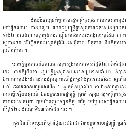
ដំណើរទស្សនកិច្ចរបស់រដ្ឋមន្ត្រីក្រសួងការបរទេសកម្ពុជា
នៅវៀតណាម បានបញ្ចប់ ដោយរដ្ឋមន្រ្តីក្រសួងការបរទេសនៃប្រទេស
ទាំង២ បានឯកភាពគ្នាក្នុងការពន្លឿនការងារបោះបង្គោលព្រំដែន គោក
ឲ្យបានចប់ ដើម្បីកសាងបន្ទាត់ព្រំដែនសន្តិភាព មិត្តភាព និងកិច្ចសហ
ប្រតិបត្តិការ ។
សេចក្តីប្រកាសព័ត៌មានរបស់ក្រសួងការបរទេសថ្ងៃទី២៣ ខែមិថុនា
នេះ បានឱ្យដឹងថា រដ្ឋមន្ត្រីក្រសួងការបរទេសប្រទេសទាំង២ ក៏បាន
ឯកភាពគ្នាផងដែរ នូវការជម្រុញពាណិជ្ជកម្មរវាងប្រទេសទាំង២ ឲ្យកើន
ដល់
៥ពាន់លានដុល្លារអាមេរិក
។ គួរកត់សម្គាល់ថា ការឯកភាពគ្នានេះ
បានធ្វើឡើងបន្ទាប់ពី
ឯកឧត្តមទេសរដ្ឋមន្ត្រី ប្រាក់ សុខុន
រដ្ឋមន្ត្រីក្រសួង
ការបរទេសកម្ពុជា បានបំពេញទស្សនកិច្ច ៣ថ្ងៃ នៅប្រទេសវៀតណាម
ពីថ្ងៃទី២១ ដល់ថ្ងៃទី២៣ ខែមិថុនានេះ ។
ក្នុងដំណើរទស្សនកិច្ច៣ថ្ងៃនោះផងដែរ
ឯកឧត្តមទេសរដ្ឋមន្រ្តី ប្រាក់