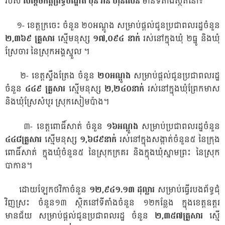
របស់
សម្តេចកិត្តិព្រឹទ្ធបណ្ឌិត ប៊ុន រ៉ានី ហ៊ុនសែន
មានទីតាំងស្ថិតនៅ៖
១- ខេត្តក្រចេះ ចំនួន ២០អណ្តូង សម្រាប់ផ្ដល់ជូនប្រជាពលរដ្ឋចំនួន
២,
៣៦៩ គ្រួសារ
ស្មើមនុស្ស
១៧
,
០៩៤ នាក់
រស់នៅក្នុងឃុំ ២ធ្នូ និងឃុំ
ស្រែចារ នៃស្រុកអង្គស្នួល ។
២- ខេត្តស្ទឹងត្រែង ចំនួន
២០អណ្តូង
សម្រាប់ផ្ដល់ជូនប្រជាពលរដ្ឋ
ចំនួន
៤៤៩ គ្រួសារ
ស្មើមនុស្ស
២
,
២៤០នាក់
រស់នៅក្នុងឃុំព្រែកមាស
និងឃុំស្រែសំបូរ ស្រុកសៀមប៉ាង។
៣- ខេត្តពោធិ៍សាត់ ចំនួន
១៦អណ្តូង
សម្រាប់ប្រជាពលរដ្ឋចំនួន
៤៤៨គ្រួសារ
ស្មើមនុស្ស
១
,
៦៨៩នាក់
រស់នៅក្នុងសង្កាត់ចំនួន៥ នៃក្រុង
ពោធិ៍សាត់ ក្នុងឃុំចំនួន៥ នៃស្រុកក្រគរ និងក្នុងឃុំស្នាមព្រះ នៃស្រុក
បាកាន។
ដោយឡែកថវិកាចំនួន
១២
,
៩៤១.១៣ ដុល្លារ
សម្រាប់ធ្វើរបងព័ទ្ធជុំ
វិញស្រះ ចំនួន១៣ ស្ថិតនៅទីតាំងចំនួន ១២កន្លែង ក្នុងខេត្តឧត្តរ
មានជ័យ សម្រាប់ផ្ដល់ជូនប្រជាពលរដ្ឋ ចំនួន
២
,
៣៥៧គ្រួសារ
ស្មើ