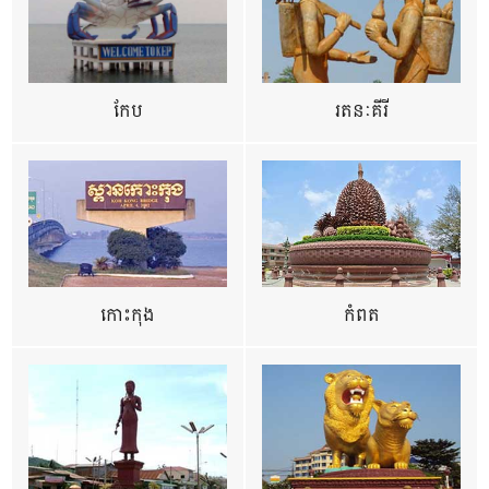
កែប
រតនៈគីរី
កោះកុង
កំពត