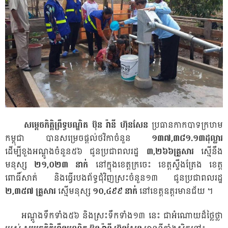
សម្តេចកិត្តិព្រឹទ្ធបណ្ឌិត ប៊ុន រ៉ានី
ហ៊ុនសែន
ប្រធានកាកបាទក្រហម
កម្ពុជា បានសម្រេចផ្តល់ថវិកាចំនួន
១៣៧,
៣៨១.១៣ដុល្លារ
ដើម្បីខួងអណ្តូងចំនួន៥៦ ជូនប្រជាពលរដ្ឋ
៣
,
២៦៦គ្រួសារ
ស្មើនឹង
មនុស្ស
២១
,
០២៣ នាក់
នៅក្នុងខេត្តក្រចេះ ខេត្តស្ទឹងត្រែង ខេត្ត
ពោធិ៍សាត់ និងធ្វើរបងព័ទ្ធជុំវិញស្រះចំនួន១៣ ជូនប្រជាពលរដ្ឋ
២,
៣៥៧ គ្រួសារ
ស្មើមនុស្ស
១០
,
៤៩៩ នាក់
នៅខេត្តឧត្តរមានជ័យ ។
អណ្តូងទឹកទាំង៥៦ និងស្រះទឹកទាំង១៣ នេះ ជាអំណោយដ៏ថ្លៃថ្លា