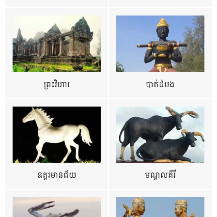
ព្រះវិហារ
បាត់ដំបង
ឧត្ដរមានជ័យ
មណ្ឌលគីរី