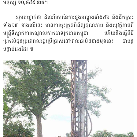
មនុស្ស
១០
,
៤៩៩ នាក់
។
សូមបញ្ជាក់ថា ដំណើរការនៃការខួងអណ្តូងទាំង៥៦ និងជីកស្រះ
ទាំង១៣ ខាងលើនេះ មានការចុះត្រួតពិនិត្យគុណភាព និងសុវត្ថិភាពពី
មន្ត្រីទីស្នាក់ការកណ្តាលកាកបាទក្រហមកម្ពុជា ហើយនឹងធ្វើពិធី
ប្រគល់ជូនប្រជាពលរដ្ឋប្រើប្រាស់នៅពេលឆាប់ៗខាងមុខនេះ ជាបន្ត
បន្ទាប់ផងដែរ ៕