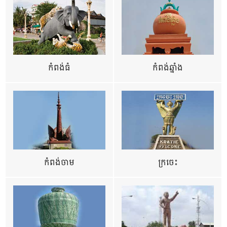
កំពង់ធំ
កំពង់ឆ្នាំង
កំពង់ចាម
ក្រចេះ