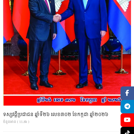
ទស្សវដ្តីប្រជាជន ឆ្នាំទី២៦ លេខ៣០២ ខែកក្កដា ឆ្នាំ២០២៦
ចំនួនអាន ( 11.8k )