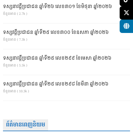
ទស្សនាវដ្ដីប្រជាជន ឆ្នាំទី២៦ លេខ៣០១ ខែមិថុនា ឆ្នាំ២០២៦
ចំនួនអាន ( 2.7k )
ទស្សវដ្តីប្រជាជន ឆ្នាំទី២៥ លេខ៣០០ ខែឧសភា ឆ្នាំ២០២៦
ចំនួនអាន ( 7.3k )
ទស្សនាវដ្ដីប្រជាជន ឆ្នាំទី២៥ លេខ២៩៩ ខែមេសា ឆ្នាំ២០២៦
ចំនួនអាន ( 5.5k )
ទស្សនាវដ្ដីប្រជាជន ឆ្នាំទី២៥ លេខ២៩៨ ខែមីនា ឆ្នាំ២០២៦
ចំនួនអាន ( 10.3k )
ព័ត៌មានពេញនិយម