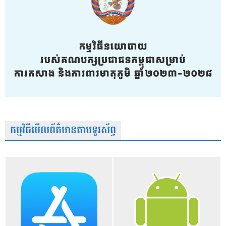
កម្មវិធីមើលព័ត៌មានតាមទូរស័ព្វ