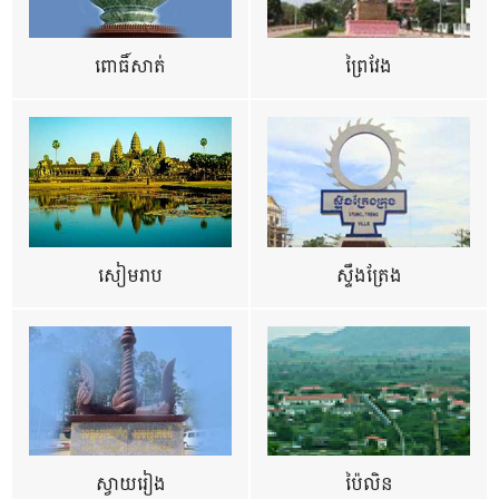
ពោធិ៍សាត់
ព្រៃវែង
សៀមរាប
ស្ទឹងត្រែង
ស្វាយរៀង
ប៉ៃលិន