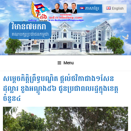
Skip
ភាសាខ្មែរ
English
to
content
វិមាន៧មករា
គណបក្សប្រជាជនកម្ពុជា
Menu
សម្តេចកិត្តិព្រឹទ្ធបណ្ឌិត ផ្តល់ថវិកាជាង១សែន
ដុល្លារ ខួងអណ្តូង៥៦ ជូនប្រជាពលរដ្ឋក្នុងខេត្ដ
ចំនួន៤