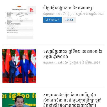
ជីវប្រវត្តិសង្ខេបសមាជិកគណបក្ស
ថ្ងៃ​ព្រហស្បតិ៍, 9 ខែ​កក្កដា, 2026
ចំនួនអាន ( 12k )
ទាញយក
104 KB
ទស្សវដ្តីប្រជាជន ឆ្នាំទី២៦ លេខ៣០២ ខែ
កក្កដា ឆ្នាំ២០២៦
ថ្ងៃ​អង្គារ, 4 ខែ​សីហា, 2026
ចំនួនអាន ( 11.8k )
សម្តេចតេជោ ហ៊ុន សែន អញ្ជើញជួប
សំណេះសំណាលជាមួយក្រុមប្រឹក្សា ថ្នាក់
ដឹកនាំមន្ទីរ អង្គភាពក្នុងខេត្តព្រះវិហារ