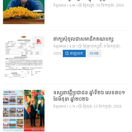
ថ្ងៃ​សុក្រ, 10 ខែ​កក្កដា, 2026
ចំនួនអាន ( 4.4k )
ពាក្យសុំចូលជាសមាជិកគណបក្ស
ថ្ងៃ​ព្រហស្បតិ៍, 9 ខែ​កក្កដា,
ចំនួនអាន ( 4.2k )
2026
ទាញយក
93 KB
ទស្សនាវដ្ដីប្រជាជន ឆ្នាំទី២៦ លេខ៣០១
ខែមិថុនា ឆ្នាំ២០២៦
ថ្ងៃ​ពុធ, 15 ខែ​កក្កដា, 2026
ចំនួនអាន ( 2.7k )