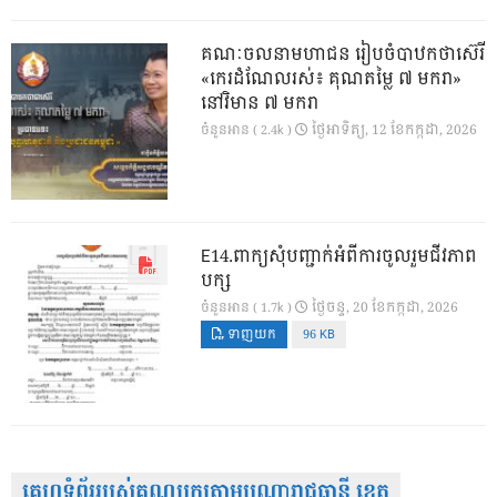
គណៈចលនាមហាជន រៀបចំបាឋកថាស៊េរី
«កេរដំណែលរស់៖ គុណតម្លៃ ៧ មករា»
នៅវិមាន ៧ មករា
ថ្ងៃ​អាទិត្យ, 12 ខែ​កក្កដា, 2026
ចំនួនអាន ( 2.4k )
E14.ពាក្យសុំបញ្ជាក់អំពីការចូលរួមជីវភាព
បក្ស
ថ្ងៃ​ចន្ទ, 20 ខែ​កក្កដា, 2026
ចំនួនអាន ( 1.7k )
ទាញយក
96 KB
គេហទំព័ររបស់គណបក្សតាមបណ្តារាជធានី ខេត្ត