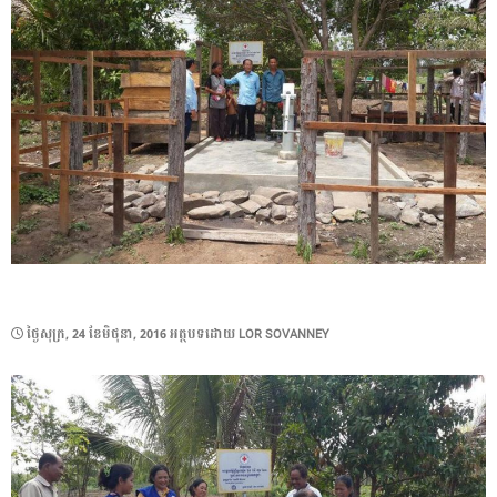
POSTED
ថ្ងៃ​សុក្រ, 24 ខែ​មិថុនា, 2016
អត្ថបទដោយ
LOR SOVANNEY
ON