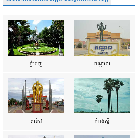
ភ្នំពេញ
កណ្តាល
តាកែវ
កំពង់ស្ពឺ