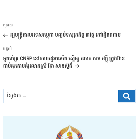
ការ​
អត្ថបទ
ក្រោយ
នាំទិស​
មុន
រដ្ឋមន្ត្រីការបរទេសកម្ពុជា បញ្ចប់ទស្សនកិច្ច ៣ថ្ងៃ នៅវៀតណាម
ប្រកាស
អត្ថបទ
បន្ទាប់
បន្ទាប់
អ្នកគាំទ្រ CNRP នៅសហរដ្ឋអាមេរិក ស្នើឲ្យ លោក សម រង្ស៊ី ត្រូវហ៊ាន
ជាប់គុកតាមគំរូលោកស្រី អ៊ុង សានស៊ូជី
ស្វែ