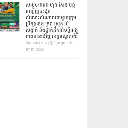
សម្តេចតេជោ ហ៊ុន សែន បន្ត
អញ្ជើញចុះជួប
សំណេះសំណាលជាមួយក្រុម
ប្រឹក្សាខេត្ត ក្រុង ស្រុក ឃុំ
សង្កាត់ និងថ្នាក់ដឹកនាំមន្ទីរអង្គ
ភាពនានាជុំវិញខេត្តមណ្ឌលគិរី
ថ្ងៃ​អង្គារ, 7 ខែ​
ចំនួនអាន ( 2.5k )
កក្កដា, 2026