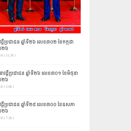
វដ្តីប្រជាជន ឆ្នាំទី២៦ លេខ៣០២ ខែកក្កដា
ំ២០២៦
ាន ( 11.2k )
នាវដ្ដីប្រជាជន ឆ្នាំទី២៦ លេខ៣០១ ខែមិថុនា
ំ២០២៦
ន ( 2.6k )
វដ្តីប្រជាជន ឆ្នាំទី២៥ លេខ៣០០ ខែឧសភា
ំ២០២៦
ន ( 7.2k )