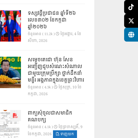
ទស្សវដ្តីប្រជាជន ឆ្នាំទី២៦
លេខ៣០២ ខែកក្កដា
ឆ្នាំ២០២៦
ថ្ងៃ​អង្គារ, 4 ខែ​
ចំនួនអាន ( 11.2k )
សីហា, 2026
សម្តេចតេជោ ហ៊ុន សែន
អញ្ជើញជួបសំណេះសំណាល
ជាមួយក្រុមប្រឹក្សា ថ្នាក់ដឹកនាំ
មន្ទីរ អង្គភាពក្នុងខេត្តព្រះវិហារ
ថ្ងៃ​សុក្រ, 10 ខែ​
ចំនួនអាន ( 4.3k )
កក្កដា, 2026
ពាក្យសុំចូលជាសមាជិក
គណបក្ស
ថ្ងៃ​ព្រហស្បតិ៍, 9
ចំនួនអាន ( 4.1k )
ខែ​កក្កដា, 2026
ទាញយក