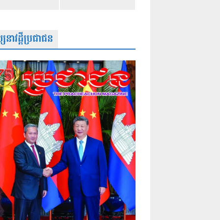
សនាវដ្តីប្រជាជន