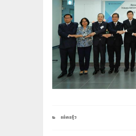
CATEGORIES
ពត៌មានថ្មីៗ