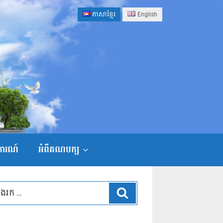
ភាសាខ្មែរ
English
ងការណ៍
អំពីគណបក្ស
ស្វែងរក