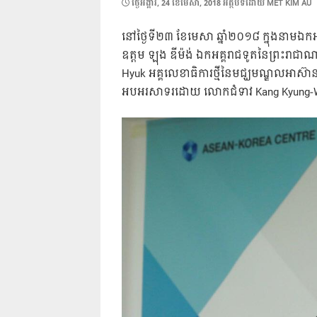
POSTED
ថ្ងៃ​អង្គារ, 24 ខែ​មេសា, 2018
អត្ថបទដោយ
MET KIM AU
ON
នៅថ្ងៃទី២៣ ខែមេសា ឆ្នាំ២០១៨ ក្នុងនាមឯកអគ
ឧត្តម ឡុង ឌីម៉ង់ ឯកអគ្គរាជទូតនៃព្រះរាជា
Hyuk អគ្គលេខាធិការថ្មីនៃមជ្ឃមណ្ឌលអាស៊ាន-
អបអរសាទរដោយ លោកជំទាវ Kang Kyung-Wha រ