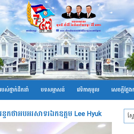
បស់ថ្នាក់ដឹកនាំ
បទសម្ភាសន៍
វេទិកាតុមូល
សេចក្ដីថ្លែ
ងសុរន្ទកថាអបអរសាទរឯកឧត្តម Lee Hyuk