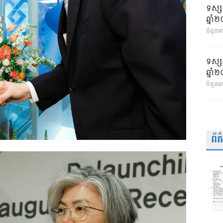
ទស្ស
ឆ្នា
ចំនួនអា
ទស្ស
ឆ្នា
ចំនួនអ
ព័