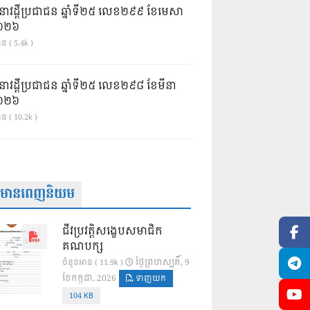
នាវដ្ដីប្រជាជន ឆ្នាំទី២៥ លេខ២៩៩ ខែមេសា
ំ២០២៦
ន ( 5.4k )
នាវដ្ដីប្រជាជន ឆ្នាំទី២៥ លេខ២៩៨ ខែមីនា
ំ២០២៦
ាន ( 10.2k )
ត៌មានពេញនិយម
ជីវប្រវត្តិសង្ខេបសមាជិក
គណបក្ស
ថ្ងៃ​ព្រហស្បតិ៍, 9
ចំនួនអាន ( 11.9k )
ខែ​កក្កដា, 2026
ទាញយក
104 KB