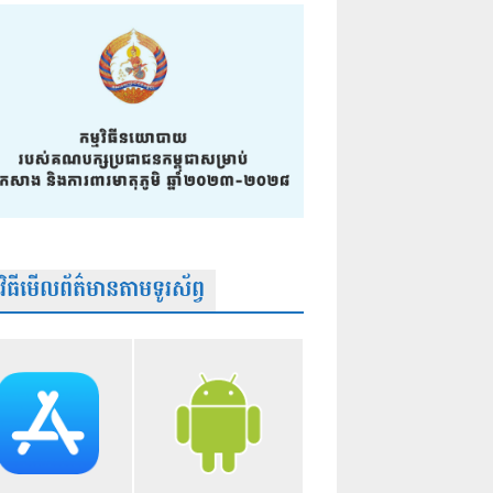
មវិធីមើលព័ត៌មានតាមទូរស័ព្វ