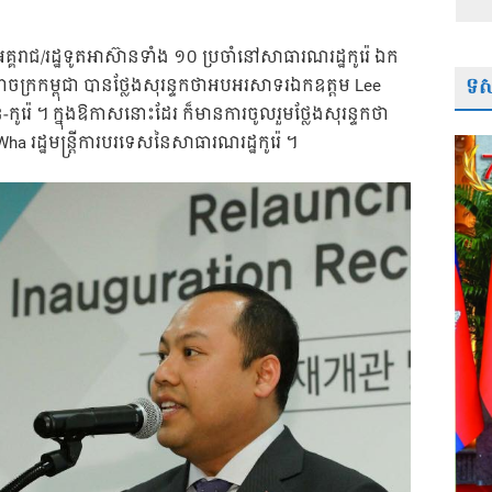
្គរាជ/រដ្ឋទូតអាស៊ានទាំង ១០ ប្រចាំនៅសាធារណរដ្ឋកូរ៉េ ឯក
ទស្
ណាចក្រកម្ពុជា បានថ្លែងសុរន្ទកថាអបអរសាទរឯកឧត្តម Lee
កូរ៉េ ។ ក្នុងឱកាសនោះដែរ ក៏មានការចូលរួមថ្លែងសុរន្ទកថា
ដ្ឋមន្រ្តីការបរទេសនៃសាធារណរដ្ឋកូរ៉េ ។