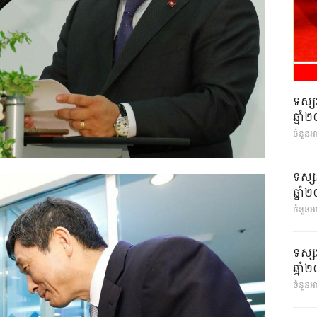
ទស្ស
ឆ្នា
ចំនួនអ
ទស្ស
ឆ្នា
ចំនួនអា
ទស្ស
ឆ្នា
ចំនួនអា