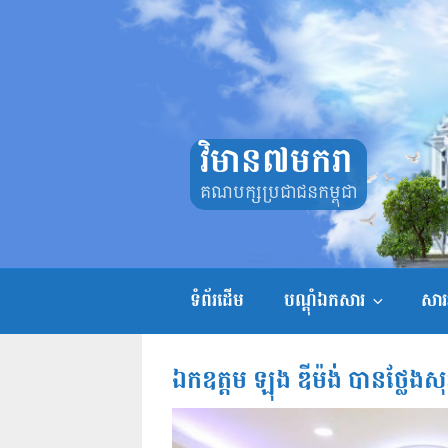
Skip
to
content
វិមាន៧មករា
គណបក្សប្រជាជនកម្ពុជា
ទំព័រដើម
បណ្តុំឯកសារ
សាររ
ឯកឧត្តម ឡុង ឌីម៉ង់ បានថ្លែ