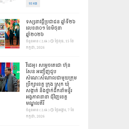
93 KB
ទស្សនាវដ្ដីប្រជាជន ឆ្នាំទី២៦
លេខ៣០១ ខែមិថុនា
ឆ្នាំ២០២៦
ថ្ងៃ​ពុធ, 15 ខែ​
ចំនួនអាន ( 2.6k )
កក្កដា, 2026
វីដេអូ៖ សម្តេចតេជោ ហ៊ុន
សែន អញ្ជើញជួប
សំណេះសំណាលជាមួយក្រុម
ប្រឹក្សាខេត្ត ក្រុង ស្រុក ឃុំ
សង្កាត់ និងថ្នាក់ដឹកនាំមន្ទីរ
អង្គភាពនានា ជុំវិញខេត្ត
មណ្ឌលគិរី
ថ្ងៃ​អង្គារ, 7 ខែ​
ចំនួនអាន ( 2.6k )
កក្កដា, 2026