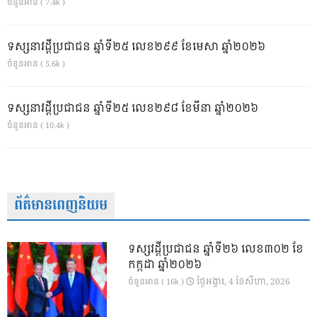
ចំនួនអាន ( 7.4k )
ទស្សនាវដ្ដីប្រជាជន ឆ្នាំទី២៥ លេខ២៩៩ ខែមេសា ឆ្នាំ២០២៦
ចំនួនអាន ( 5.6k )
ទស្សនាវដ្ដីប្រជាជន ឆ្នាំទី២៥ លេខ២៩៨ ខែមីនា ឆ្នាំ២០២៦
ចំនួនអាន ( 10.4k )
ព័ត៌មានពេញនិយម
ទស្សវដ្តីប្រជាជន ឆ្នាំទី២៦ លេខ៣០២ ខែ
កក្កដា ឆ្នាំ២០២៦
ថ្ងៃ​អង្គារ, 4 ខែ​សីហា, 2026
ចំនួនអាន ( 16k )