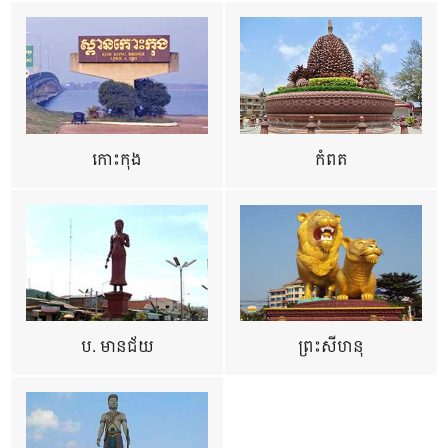
កោះកុង
កំពត
ប. មានជ័យ
ព្រះសីហនុ