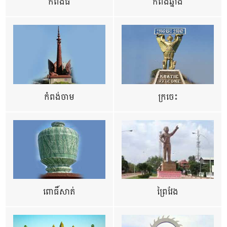
កំពង់ធំ
កំពង់ឆ្នាំង
កំពង់ចាម
ក្រចេះ
ពោធិ៍សាត់
ព្រៃវែង