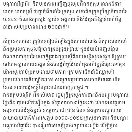
បណ្តាលវិជ្ជាជីវៈ និងមានការអញ្ជើញចូលរួមពីឯកឧត្តម លោកជំទាវ
លោក លោក
ស្រី ជាថ្នាក់ដឹកនាំនៃក្រសួង សមាជិកក្រុមប្រឹក្សាភិបាលនៃ
ប.ស.ស តំណាងក្រសួង ស្ថាប័ន អង្គភាព និងដៃគូអភិវឌ្ឍន៍ពាក់ព័ន្ធ
នានា សរុបប្រមាណជាង ២០០នាក់។
​សិក្ខាសាលានេះ ត្រូវបានរៀបចំឡើងក្នុងគោលបំណង ​ពិគ្រោះយោបល់
និងប្រមូលធាតុចូលឱ្យបានគ្រប់ជ្រុងជ្រោយ ក្នុងន័យបំពេញបន្ថែម
ចំណុចណាមួយនៃសេចក្តីព្រាងច្បាប់ស្តីពីរបបសន្តិសុខសង្គ​ម ឱ្យស្រប
ទៅតាមស្ថានភាពសង្គម និងសេដ្ឋកិច្ចដែលកំពុងអភិវឌ្ឍន៍ឆ្ពោះទៅមុខ
យ៉ាងស្វាហាប់ប្រកប​ដោយថាមភាព ក្រោមការដឹកនាំដ៏ឈ្លាសវៃ
ប្រកបដោយគតិបណ្ឌិតរបស់ សម្តេចអគ្គមហាសេនាបតីតេជោ ហ៊ុន
សែន នាយករដ្ឋមន្រ្តីនៃព្រះរាជាណាចក្រកម្ពុជា។
ឯកឧត្តមបណ្ឌិត អ៊ិត សំហេង រដ្ឋមន្រ្តីក្រសួងការងារ និងបណ្តុះបណ្តាល
វិជ្ជាជីវៈ បានលើកឡើងក្នុង សិក្ខាសាលានាថ្ងៃនេះថា ដោយអនុវត្តតាម
អនុសាសន៍ដ៏ខ្ពង់ខ្ពស់ សម្តេ​ច​តេជោ ហ៊ុន សែន និងក្របខ​ណ្ឌគោល
នយោបាយជាតិគាំពារសង្គម ២០១៦-២០២៥ ក្រសួងការងារ និងបណ្តុះ
បណ្តាលវិជ្ជាជីវៈ បានរៀបចំសេចក្តីព្រាងច្បាប់នេះឡើង ដើម្បីផ្តល់