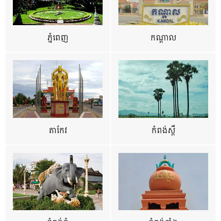
ភ្នំពេញ
កណ្តាល
តាកែវ
កំពង់ស្ពឺ