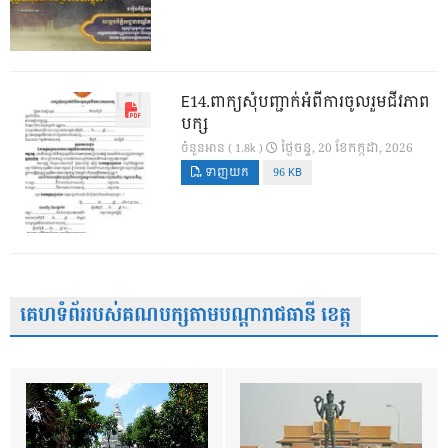
E14.ពាក្យសុំបញ្ជាក់អំពីការចូលរួមជីវភាព
បក្ស
ថ្ងៃ​ចន្ទ, 20 ខែ​កក្កដា, 2026
ចំនួនអាន ( 1.8k )
ទាញយក
96 KB
គេហទំព័ររបស់គណបក្សតាមបណ្តារាជធានី ខេត្ត