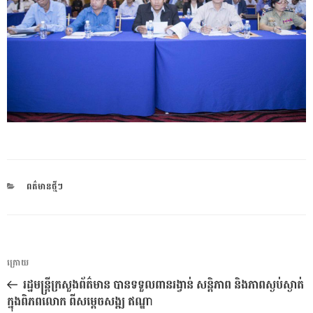
CATEGORIES
ពត៌មានថ្មីៗ
ការ​
អត្ថបទ
ក្រោយ
នាំទិស​
មុន
រដ្ឋមន្ត្រីក្រសួងព័ត៌មាន បានទទួលពានរង្វាន់ សន្តិភាព និងភាពស្ងប់ស្ងាត់
ប្រកាស
ក្នុងពិភពលោក ពីសម្តេចសង្ឍ ឥណ្ឌា