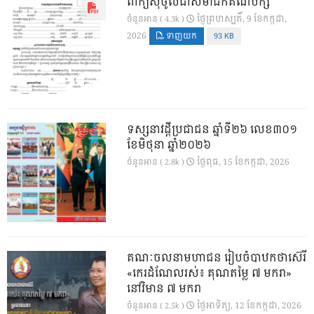
ពាក្យសុំចូលជាសមាជិកគណបក្ស
ថ្ងៃ​ព្រហស្បតិ៍, 9 ខែ​កក្កដា,
ចំនួនអាន ( 4.3k )
2026
ទាញយក
93 KB
ទស្សនាវដ្ដីប្រជាជន ឆ្នាំទី២៦ លេខ៣០១
ខែមិថុនា ឆ្នាំ២០២៦
ថ្ងៃ​ពុធ, 15 ខែ​កក្កដា, 2026
ចំនួនអាន ( 2.8k )
គណៈចលនាមហាជន រៀបចំបាឋកថាស៊េរី
«កេរដំណែលរស់៖ គុណតម្លៃ ៧ មករា»
នៅវិមាន ៧ មករា
ថ្ងៃ​អាទិត្យ, 12 ខែ​កក្កដា, 2026
ចំនួនអាន ( 2.5k )