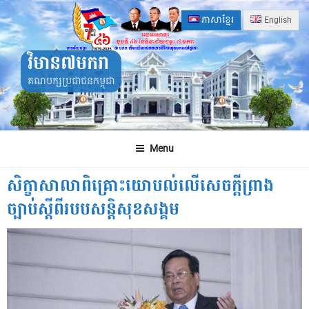
Skip
ភាសាខ្មែរ
English
to
content
វិមាន៧មករា
គណបក្សប្រជាជនកម្ពុជា
Menu
សិក្ខាសាលាពិគ្រោះយោបល់លើសេចក្តីព្រាង
ច្បាប់ស្តីពីរបបសន្តិសុខសង្គម