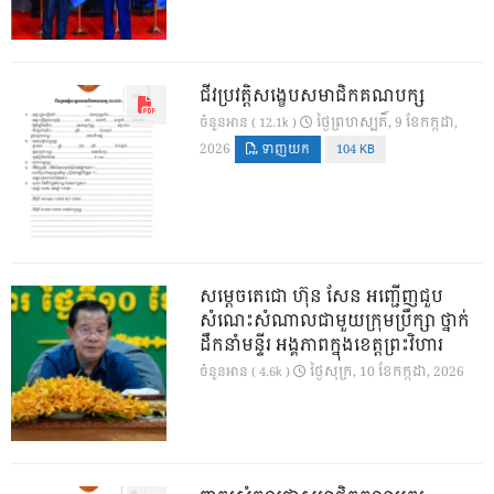
ជីវប្រវត្តិសង្ខេបសមាជិកគណបក្ស
ថ្ងៃ​ព្រហស្បតិ៍, 9 ខែ​កក្កដា,
ចំនួនអាន ( 12.1k )
2026
ទាញយក
104 KB
សម្តេចតេជោ ហ៊ុន សែន អញ្ជើញជួប
សំណេះសំណាលជាមួយក្រុមប្រឹក្សា ថ្នាក់
ដឹកនាំមន្ទីរ អង្គភាពក្នុងខេត្តព្រះវិហារ
ថ្ងៃ​សុក្រ, 10 ខែ​កក្កដា, 2026
ចំនួនអាន ( 4.6k )