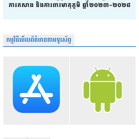
កម្មវិធីមើលព័ត៌មានតាមទូរស័ព្វ