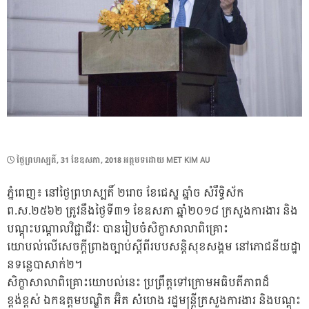
POSTED
ថ្ងៃ​ព្រហស្បតិ៍, 31 ខែ​ឧសភា, 2018
អត្ថបទដោយ
MET KIM AU
ON
ភ្នំពេញ៖ នៅថ្ងៃព្រហស្បតិ៍ ២រោច ខែជេស្ឋ ឆ្នាំច សំរឹទ្ធិស័ក
ព.ស.២៥៦២ ត្រូវនឹងថ្ងៃទី៣១ ខែឧសភា ឆ្នាំ២០១៨ ក្រសួងការងារ និង
បណ្តុះបណ្តាលវិជ្ជាជីវៈ បានរៀបចំសិក្ខាសាលាពិគ្រោះ
យោបល់លើសេចក្តីព្រាងច្បាប់ស្តីពីរបបសន្តិសុខសង្គម នៅភោជនីយដ្ឋា​​​​​​​​​​​​​​​​​​​​​​​​​​​​​​​​​​​​​​​​​​​​​​​​​​​​
នទន្លេបាសាក់២។
សិក្ខាសាលាពិគ្រោះយោបល់នេះ ប្រព្រឹត្តទៅក្រោមអធិបតីភាពដ៏
ខ្ពង់ខ្ពស់ ឯកឧត្តមបណ្ឌិត អ៊ិត សំហេ​ង រដ្ឋមន្រ្តីក្រសួងការងារ និងបណ្តុះ