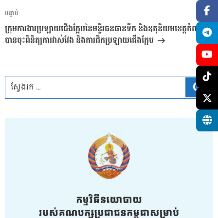
អត្ថបទ
បន្ទាប់
បន្ទាប់
ក្រុមការងារប្រឡាយជើងក្អែបនៃមន្ទីរធនធានទឹក និងឧតុនិយមខេត្តកំពង់ធំ
បានចុះពិនិត្យការវាស់វែង និងការជីកប្រឡាយជើងក្អែប
ស្វែ