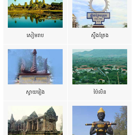
សៀមរាប
ស្ទឹងត្រែង
ស្វាយរៀង
ប៉ៃលិន