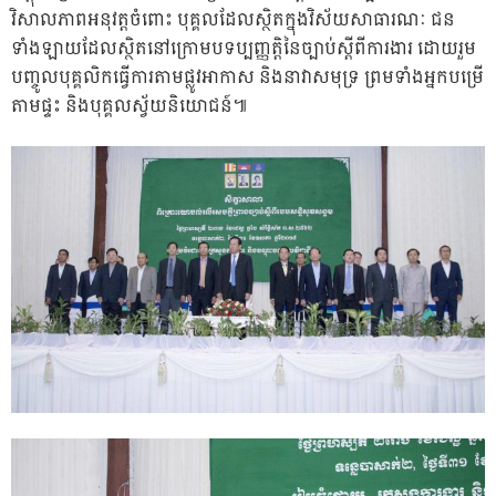
វិសាលភាពអនុវត្តចំពោះ បុគ្គលដែលស្ថិតក្នុងវិស័យសាធារណៈ ជន
ទាំងឡាយដែលស្ថិតនៅក្រោមបទប្បញ្ញត្តិនៃច្បាប់ស្តីពីការងារ ដោយរួម
បញ្ចូ​ល​​បុគ្គលិកធ្វើការតាមផ្លូវអាកាស និងនាវាសមុទ្រ ព្រមទាំងអ្នកបម្រើ
តាមផ្ទះ និងបុគ្គលស្វ័យនិយោជន៍៕