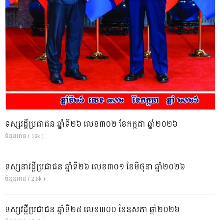
ទស្សវដ្តីប្រជាជន ឆ្នាំទី២៦ លេខ៣០២ ខែកក្កដា ឆ្នាំ២០២៦
ចំនួនអាន ( 16k )
ទស្សនាវដ្ដីប្រជាជន ឆ្នាំទី២៦ លេខ៣០១ ខែមិថុនា ឆ្នាំ២០២៦
ចំនួនអាន ( 2.8k )
ទស្សវដ្តីប្រជាជន ឆ្នាំទី២៥ លេខ៣០០ ខែឧសភា ឆ្នាំ២០២៦