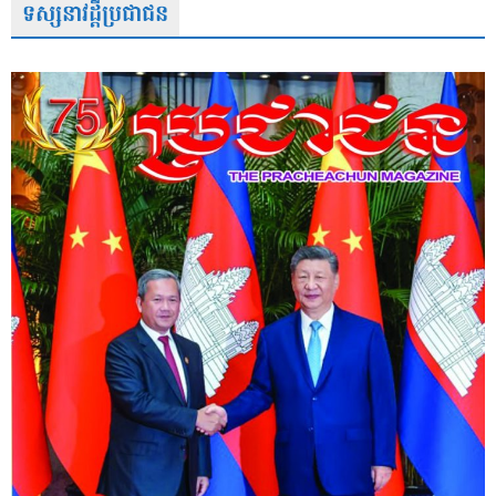
ទស្សនាវដ្តីប្រជាជន