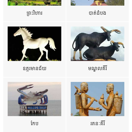
ព្រះវិហារ
បាត់ដំបង
ឧត្ដរមានជ័យ
មណ្ឌលគីរី
កែប
រតនៈគីរី