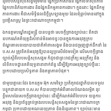
នូវរបបសន្តិសុខសង្គមរួមមាន ផ្នែកប្រាក់សោធន ផ្នែកថែទាំសុខភាព
ផ្នែកហានិភ័យការងារ និងផ្នែកនីកម្មភាពការងារ។ ក្នុងនោះ ផ្នែកនីកម្ម
ភាពការងារ គឺជាសមិទ្ធិផលដ៏ថ្មីស្រឡាងមួយ ដែលពុំធ្លាប់មាននៅក្នុង
ប្រវត្តិសាស្រ្ត នៃព្រះរាជាណាចក្រកម្ពុជា។
ឯកឧត្តមបណ្ឌិតរដ្ឋមន្ត្រី បានបន្តថា សេចក្តីព្រាងច្បាប់នេះ ពិតជា
ឧបករណ៍គតិយុត្តដ៏សំខាន់មិនអាចខ្វះបានក្នុងការអនុវត្តក្រប
ខ័ណ្ឌគោលនយោបាយជាតិគាំពារសង្គម និងបានជម្រុញថ្នាក់ដឹកនាំ នៃ
ប.ស.ស ត្រូវខិតខំអនុវត្តឱ្យបានល្អប្រសើរថែមទៀត លើសេចក្តីព្រាង
ច្បាប់ស្តីពីរបបសន្តិសុខសង្គម ក៏ដូចជាព្រះរាជក្រឹត្យ អនុក្រឹត្យ និង
លិខិតបទដ្ឋានគតិយុទ្ធនានាពាក់ព័ន្ធ ដើម្បីឱ្យការអនុវត្តច្បាប់ថ្មីនេះ
ប្រកប​ដោយប្រសិទ្ធភាព និងតម្លាភាពបំផុត។
ជាមួយគ្នានេះដែរ ឯកឧត្តម អ៊ុក សមវិទ្យា ប្រតិភូរាជរដ្ឋាភិបាលទទួល
បន្ទុកជានាយក ប.ស.ស ក៏បានបញ្ជាក់អំពីគោលបំណងលម្អិត នូវ
ខ្លឹមសារនៃសេចក្តីព្រាងច្បាប់នេះ ដើម្បីកំណត់អំពីបែបបទ យន្តការ
អនុវត្ត និងប្រព័ន្ធគ្រប់គ្រងរបបសន្តិសុខសង្គមនៃព្រះរាជាណាចក្រ
កម្ពុជា ប្រកបដោយគណនេយ្យភាព និងនិរន្តរភាព។ ច្បាប់នេះមាន