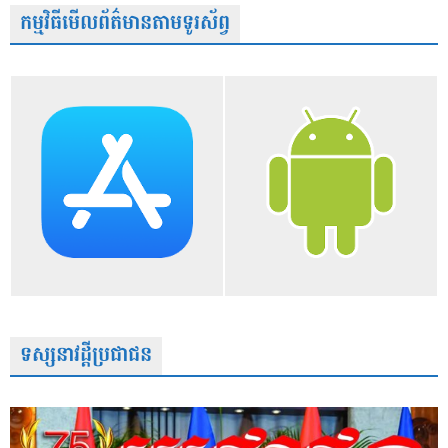
កម្មវិធីមើលព័ត៌មានតាមទូរស័ព្វ
ទស្សនាវដ្តីប្រជាជន