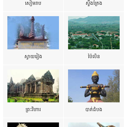
សៀមរាប
ស្ទឹងត្រែង
ស្វាយរៀង
ប៉ៃលិន
ព្រះវិហារ
បាត់ដំបង