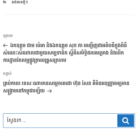
CATEGORIES
ពត៌មានថ្មីៗ
ការ​
អត្ថបទ
ក្រោយ
នាំទិស​
មុន
ឯកឧត្តម ជាម ប៉េអា និងឯកឧត្តម សុខ ភា អញ្ជើញជាអធិបតីក្នុងពិធី
ប្រកាស
សំណេះសំណាលជាមួយសម្បទានិក ស្ដីពីសមិទ្ធិផលគម្រោង និងបើក
ការដ្ឋានកែលម្អផ្លូវក្រាលគ្រួសក្រហម
អត្ថបទ
បន្ទាប់
បន្ទាប់
គ្រប់កាលៈទេសៈណាមានសម្តេចតេជោ ហ៊ុន សែន គឺមិនអនុញ្ញាតឲ្យមាន
សង្រ្គាមនៅកម្ពុជាឡើយ
ស្វែ