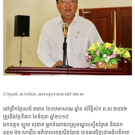
POSTED
ថ្ងៃ​សៅរ៍, 30 ខែ​មិថុនា, 2018
អត្ថបទដោយ
MET KIM AU
ON
នៅព្រឹកថ្ងៃសៅរ៍ ៣រោច ខែបឋមាសាឍ ឆ្នាំច សំរឹទ្ធិស័ក ព.ស.២៥៦២
ត្រូវនឹងថ្ងៃទី៣០ ខែមិថុនា ឆ្នាំ២០១៨
ឯកឧត្តម ឡូយ សុផាត អ្នកតំណាងរាស្រ្តមណ្ឌលស្ទឹងត្រែង និងឯក
ឧត្តម ម៉ុម សារឿន អភិបាលខេត្តស្ទឹងត្រែង បានអញ្ជើញជាអធិបតីភាព