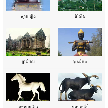
ស្វាយរៀង
ប៉ៃលិន
ព្រះវិហារ
បាត់ដំបង
ឧត្ដរមានជ័យ
មណ្ឌលគីរី