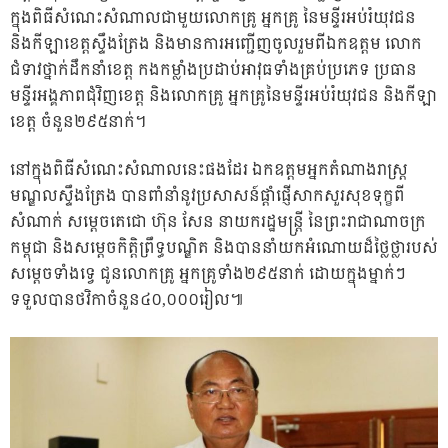
ក្នុងពិធីសំណេះសំណាលជាមួយលោកគ្រូ អ្នកគ្រូ នៃមន្ទីរអប់រំយុវជន
និងកីឡាខេត្តស្ទឹងត្រែង និងមានការអញ្ជើញចូលរួមពីឯកឧត្តម លោក
ជំទាវថ្នាក់ដឹកនាំខេត្ត កងកម្លាំងប្រដាប់អាវុធទាំងគ្រប់ប្រភេទ ប្រធាន
មន្ទីរអង្គភាពជុំវិញខេត្ត និងលោកគ្រូ អ្នកគ្រូនៃមន្ទីរអប់រំយុវជន និងកីឡា
ខេត្ត ចំនួន២៩៥នាក់។
នៅក្នុងពិធីសំណេះសំណាលនេះផងដែរ ឯកឧត្តមអ្នកតំណាងរាស្រ្ត
មណ្ឌលស្ទឹងត្រែង បានពាំនាំនូវប្រសាសន៍ផ្តាំផ្ញើសាកសួរសុខទុក្ខពី
សំណាក់ សម្តេចតេជោ ហ៊ុន សែន នាយករដ្ឋមន្ត្រី នៃព្រះរាជាណាចក្រ
កម្ពុជា និងសម្តេចកិត្តិព្រឹទ្ធបណ្ឌិត និងបាននាំយកអំណោយដ៏ថ្លៃថ្លារបស់
សម្តេចទាំងទ្វេ ជូនលោកគ្រូ អ្នកគ្រូទាំង២៩៥នាក់ ដោយក្នុងម្នាក់ៗ
ទទួលបានថវិកាចំនួន៤០,០០០រៀល៕