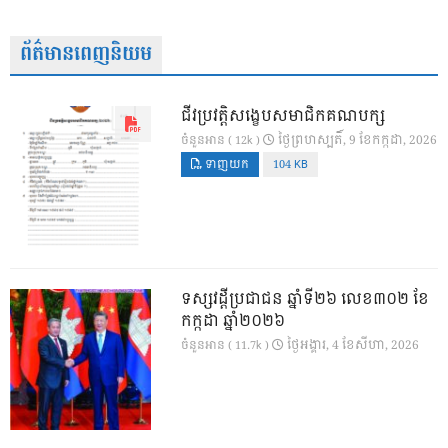
ព័ត៌មានពេញនិយម
ជីវប្រវត្តិសង្ខេបសមាជិកគណបក្ស
ថ្ងៃ​ព្រហស្បតិ៍, 9 ខែ​កក្កដា, 2026
ចំនួនអាន ( 12k )
ទាញយក
104 KB
ទស្សវដ្តីប្រជាជន ឆ្នាំទី២៦ លេខ៣០២ ខែ
កក្កដា ឆ្នាំ២០២៦
ថ្ងៃ​អង្គារ, 4 ខែ​សីហា, 2026
ចំនួនអាន ( 11.7k )