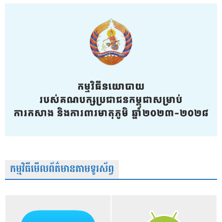
កម្មវិធីមើលព័ត៌មានតាមទូរស័ព្វ