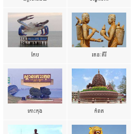
កែប
រតនៈគីរី
កោះកុង
កំពត