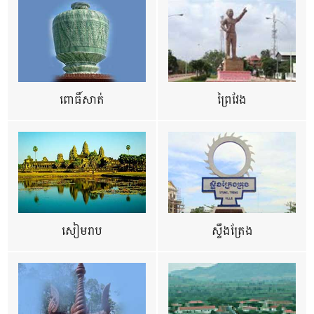
ពោធិ៍សាត់
ព្រៃវែង
សៀមរាប
ស្ទឹងត្រែង