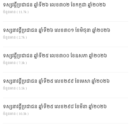
ទស្សវដ្តីប្រជាជន ឆ្នាំទី២៦ លេខ៣០២ ខែកក្កដា ឆ្នាំ២០២៦
ចំនួនអាន ( 11.7k )
ទស្សនាវដ្ដីប្រជាជន ឆ្នាំទី២៦ លេខ៣០១ ខែមិថុនា ឆ្នាំ២០២៦
ចំនួនអាន ( 2.7k )
ទស្សវដ្តីប្រជាជន ឆ្នាំទី២៥ លេខ៣០០ ខែឧសភា ឆ្នាំ២០២៦
ចំនួនអាន ( 7.3k )
ទស្សនាវដ្ដីប្រជាជន ឆ្នាំទី២៥ លេខ២៩៩ ខែមេសា ឆ្នាំ២០២៦
ចំនួនអាន ( 5.5k )
ទស្សនាវដ្ដីប្រជាជន ឆ្នាំទី២៥ លេខ២៩៨ ខែមីនា ឆ្នាំ២០២៦
ចំនួនអាន ( 10.3k )