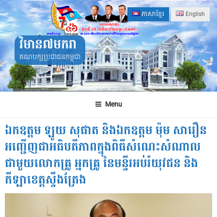
Skip
ភាសាខ្មែរ
English
to
content
វិមាន៧មករា
គណបក្សប្រជាជនកម្ពុជា
Menu
ឯកឧត្តម ឡូយ សុផាត និងឯកឧត្តម ម៉ុម សារឿន
អញ្ជើញជាអធិបតីភាពក្នុងពិធីសំណេះសំណាល
ជាមួយលោកគ្រូ អ្នកគ្រូ នៃមន្ទីរអប់រំយុវជន និង
កីឡាខេត្តស្ទឹងត្រែង