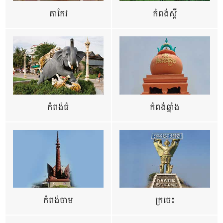
តាកែវ
កំពង់ស្ពឺ
កំពង់ធំ
កំពង់ឆ្នាំង
កំពង់ចាម
ក្រចេះ