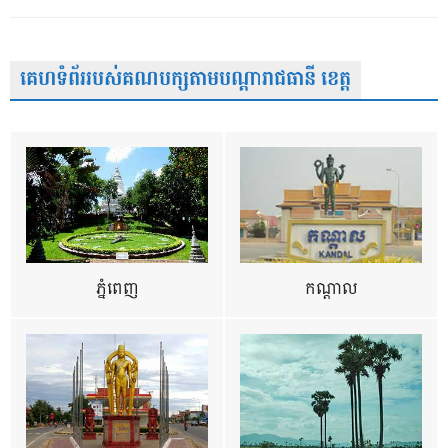
គេហទំព័ររបស់គណបក្សតាមបណ្តារាជធានី ខេត្ត
ភ្នំពេញ
កណ្តាល