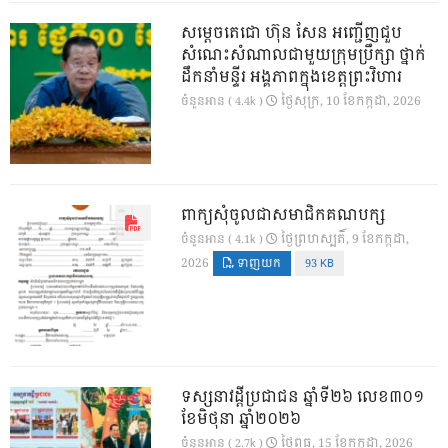
សម្តេចតេជោ ហ៊ុន សែន អញ្ជើញជួប
សំណេះសំណាលជាមួយក្រុមប្រឹក្សា ថ្នាក់
ដឹកនាំមន្ទីរ អង្គភាពក្នុងខេត្តព្រះវិហារ
ថ្ងៃ​សុក្រ, 10 ខែ​កក្កដា, 2026
ចំនួនអាន ( 4.4k )
ពាក្យសុំចូលជាសមាជិកគណបក្ស
ថ្ងៃ​ព្រហស្បតិ៍, 9 ខែ​កក្កដា,
ចំនួនអាន ( 4.1k )
2026
ទាញយក
93 KB
ទស្សនាវដ្ដីប្រជាជន ឆ្នាំទី២៦ លេខ៣០១
ខែមិថុនា ឆ្នាំ២០២៦
ថ្ងៃ​ពុធ, 15 ខែ​កក្កដា, 2026
ចំនួនអាន ( 2.7k )