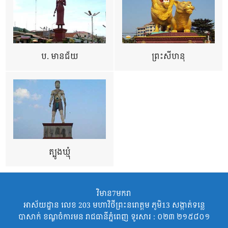
ប. មានជ័យ
ព្រះសីហនុ
ត្បូងឃ្មុំ
វិមាន7មករា
អាស័យដ្ឋាន លេខ 203 មហាវិថីព្រះនរោត្តម ភូមិ13 សង្កាត់ទន្លេ
បាសាក់ ខណ្ឌចំការមន រាជធានីភ្នំពេញ ទូរសារ : ០២៣ ២១៥៨០១