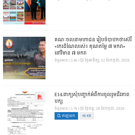
គណៈចលនាមហាជន រៀបចំបាឋកថាស៊េរី
«កេរដំណែលរស់៖ គុណតម្លៃ ៧ មករា»
នៅវិមាន ៧ មករា
ថ្ងៃ​អាទិត្យ, 12 ខែ​កក្កដា, 2026
ចំនួនអាន ( 2.4k )
E14.ពាក្យសុំបញ្ជាក់អំពីការចូលរួមជីវភាព
បក្ស
ថ្ងៃ​ចន្ទ, 20 ខែ​កក្កដា, 2026
ចំនួនអាន ( 1.7k )
ទាញយក
96 KB