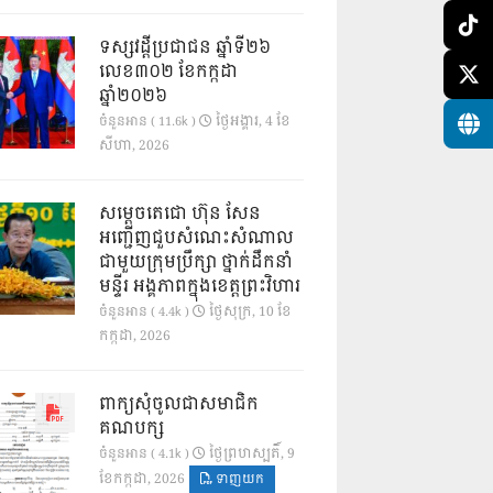
ទស្សវដ្តីប្រជាជន ឆ្នាំទី២៦
លេខ៣០២ ខែកក្កដា
ឆ្នាំ២០២៦
ថ្ងៃ​អង្គារ, 4 ខែ​
ចំនួនអាន ( 11.6k )
សីហា, 2026
សម្តេចតេជោ ហ៊ុន សែន
អញ្ជើញជួបសំណេះសំណាល
ជាមួយក្រុមប្រឹក្សា ថ្នាក់ដឹកនាំ
មន្ទីរ អង្គភាពក្នុងខេត្តព្រះវិហារ
ថ្ងៃ​សុក្រ, 10 ខែ​
ចំនួនអាន ( 4.4k )
កក្កដា, 2026
ពាក្យសុំចូលជាសមាជិក
គណបក្ស
ថ្ងៃ​ព្រហស្បតិ៍, 9
ចំនួនអាន ( 4.1k )
ខែ​កក្កដា, 2026
ទាញយក