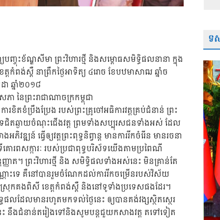
ទស្
យបញ្ចុះខ័ណ្ឌសីមា ព្រះវិហារថ្មី និងសម្ពោធសមិទ្ធិផលនានា ក្នុង
ពិសី ខេត្តកំពង់ស្ពឺ នាព្រឹកថ្ងៃអាទិត្យ ៤រោច ខែបឋមាសាឍ ឆ្នាំច
កដា ឆ្នាំ២០១៨
ទ្ធសភា នៃព្រះរាជាណាចក្រកម្ពុជា
តខំប្រឹងប្រែង របស់ព្រះគ្រូចៅអធិការវត្តគ្រប់ជំនាន់ ព្រះ
ស័ទជិតឆ្ងាយចំណុះជើងវត្ត ព្រមទាំងសប្បុរសជនទាំងអស់ ដែល
ិវឌ្ឍន៍ ធ្វើឲ្យវត្តព្រះពុទ្ធនិព្វាន្ត មានការរីកចំរើន មានរចនា
មជាទីគោរពសក្ការៈ របស់ប្រជាពុទ្ធបរិស័ទយើងតាមប្រពៃណី
ុញ្ញាត។ ព្រះវិហារថ្មី និង សមិទ្ធិផលទាំងអស់នេះ មិនគ្រាន់តែ
្ត ប៉ុណ្ណោះទេ គឺនៅបានរួមចំណែកដល់ការរីកចម្រើនរបស់វិស័យ
ន្ត ស្រុកគងពិសី ខេត្តកំពង់ស្ពឺ និងនៅទូទាំងប្រទេសផងដែរ។
្ធផលដែលមានរហូតមកទល់ថ្ងៃនេះ ឲ្យបានគង់វង្សស្ថិតស្ថេរ
នេះ នឹងជំនាន់តរៀងទៅនិងសូមបន្តជួយកសាងវត្ត តទៅទៀត