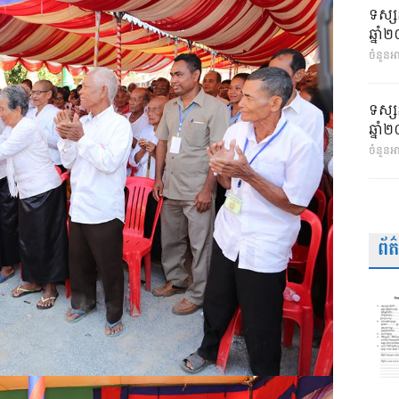
ទស្ស
ឆ្នា
ចំនួនអា
ទស្ស
ឆ្នា
ចំនួនអ
ព័