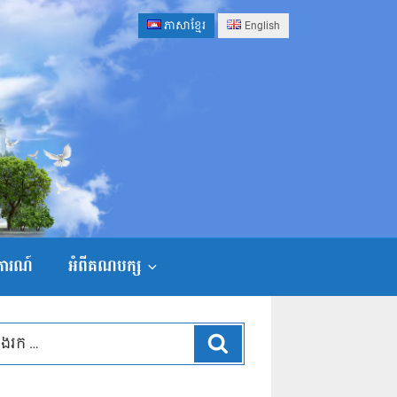
ភាសាខ្មែរ
English
ងការណ៍
អំពីគណបក្ស
ស្វែងរក