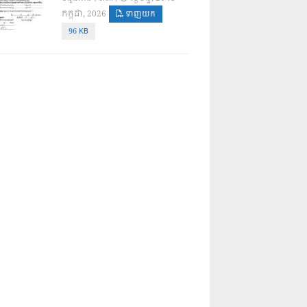
កក្កដា, 2026
ទាញយក
96 KB