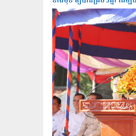
ខាងមុខ ឲ្យបានគ្រប់ៗគ្នា ដើម្បី