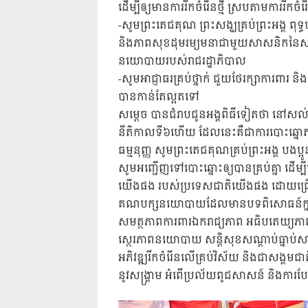
ដើម្បីឲ្យមានការរីកចំរើនថ្មី ស្របតាមការរី
-សូមព្រះតេជគុណ ព្រះសង្ឃគ្រប់ព្រះអង្គ ពុទ្
និងភាពសុខដុមរម្យមនាជាមួយសាសនិកនៃ
នយោបាយរបស់រាជរដ្ឋាភិបាល
-សូមអាជ្ញាធរគ្រប់ថ្នាក់ ជួយថែរក្សាការពារ និងប
បានកាន់តែល្អតទៅ
សម្តេច បានជំរាបជូនអង្គពិធីទៀតថា នៅសល់ត
នីតិកាលទី៦ហើយ ដែលនេះគឺជាការបោះឆ្នោតដែ
ធម្មនុញ្ញ សូមព្រះតេជគុណគ្រប់ព្រះអង្គ ប
សូមអញ្ជើញទៅបោះឆ្នោះឲ្យបានគ្រប់គ្នា ដើម្ប
យើងផង របស់ប្រទេសជាតិយើងផង ដោយជ
គណបក្សនយោបាយដែលមានបទពិសោធន៍ក្នុងកា
សមត្ថភាពការពារឯករាជ្យភាព អធិបតេយ្យភ
ស្ថេរភាពនយោបាយ សន្តិសុខសណ្តាប់ធ្នាប់
អភិវឌ្ឍរីកចំរើនលើគ្រប់វិស័យ និងជាសង្គមជ
នូវសង្គ្រាម អំពើប្រល័យពូជសាសន៍ និងការ