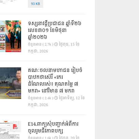
93 KB
ទស្សនាវដ្ដីប្រជាជន ឆ្នាំទី២៦
លេខ៣០១ ខែមិថុនា
ឆ្នាំ២០២៦
ថ្ងៃ​ពុធ, 15 ខែ​
ចំនួនអាន ( 2.7k )
កក្កដា, 2026
គណៈចលនាមហាជន រៀបចំ
បាឋកថាស៊េរី «កេរ
ដំណែលរស់៖ គុណតម្លៃ ៧
មករា» នៅវិមាន ៧ មករា
ថ្ងៃ​អាទិត្យ, 12 ខែ​
ចំនួនអាន ( 2.4k )
កក្កដា, 2026
E14.ពាក្យសុំបញ្ជាក់អំពីការ
ចូលរួមជីវភាពបក្ស
ថ្ងៃ​ចន្ទ, 20 ខែ​
ចំនួនអាន ( 1.6k )