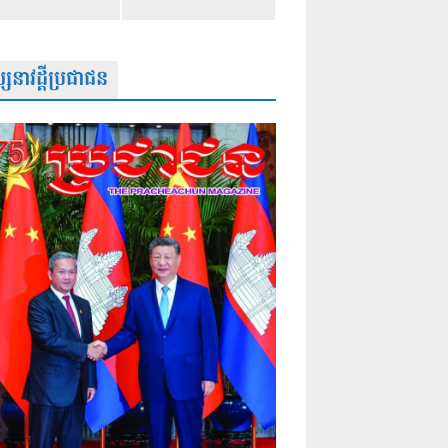
សនាវដ្តីប្រជាជន