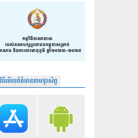
មវិធីមើលព័ត៌មានតាមទូរស័ព្វ