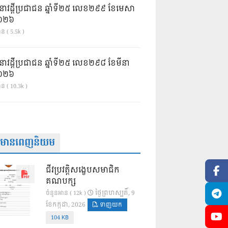
នាវដ្ដីប្រជាជន ឆ្នាំទី២៥ លេខ២៩៩ ខែមេសា
ំ២០២៦
ន ( 5.5k )
នាវដ្ដីប្រជាជន ឆ្នាំទី២៥ លេខ២៩៨ ខែមីនា
ំ២០២៦
ាន ( 10.3k )
ត៌មានពេញនិយម
ជីវប្រវត្តិសង្ខេបសមាជិក
គណបក្ស
ថ្ងៃ​ព្រហស្បតិ៍, 9
ចំនួនអាន ( 12k )
ខែ​កក្កដា, 2026
ទាញយក
104 KB