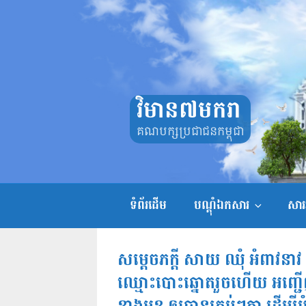
Skip
to
content
វិមាន៧មករា
គណបក្សប្រជាជនកម្ពុជា
ទំព័រដើម
បណ្តុំឯកសារ
សាររ
សម្តេចភក្តី សាយ ឈុំ អំពាវនា
ឈ្មោះបោះឆ្នោតរួចហើយ អញ្ជ