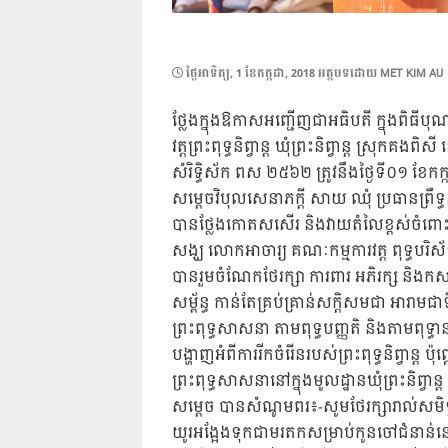
POSTED
ថ្ងៃ​អាទិត្យ, 1 ខែ​កក្កដា, 2018
អត្ថបទដោយ
MET KIM AU
ON
ថ្លែងក្នុងឱកាសអញ្ជើញជាអធិបតី ក្នុងពិធីបុណ្
វត្តព្រះពុទ្ធនិព្វាន្ត ឃុំព្រះនិព្វាន្ត ស្រុកគង
សំរិទ្ធិស័ក ពស ២៥៦២ ត្រូវនឹងថ្ងៃទី០១ ខែកក្
សម្តេចវិបុលសេនាភក
្តី សាយ ឈុំ ប្រធានព្រឹ
បានថ្លែងកោតសសើរ និងវាយតំលៃខ្ពស់ចំពោះការខិ
សង្ឃ លោកអាចារ្យ គណៈកម្មការវត្ត ពុទ្ធបរិ
បានរួមចំណែកថែរក្សា ការពារ អភិរក្ស និងកសាងអភ
សម្ព័ន្ធ កាន់តែគ្រប់គ្រាន់សក្តិសមជា អារា
ព្រះពុទ្ធសាសនា តាមពុទ្ធបញ្ញតិ និងតាមពុទ្ធាន
បង្ហាញអំពីការរីកចំរើនរបស់ព្រះពុទ្ធនិព្វាន
ព្រះពុទ្ធសាសនានៅក្នុងមូលដ្ឋានឃុំព្រះនិព្វា
សម្តេច បានសំណូមពរ៖-សូមថែរក្សារាល់សមិទ
យូរអង្អែងទុកជាមរតកសម្រាប់កូនចៅជំនាន់