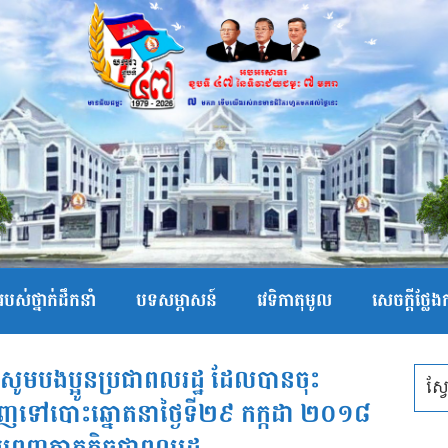
បស់ថ្នាក់ដឹកនាំ
បទសម្ភាសន៍
វេទិកាតុមូល
សេចក្ដីថ្លែ
វ សូមបងប្អូនប្រជាពលរដ្ឋ ដែលបានចុះ
ើញទៅបោះឆ្នោតនាថ្ងៃទី២៩ កក្កដា ២០១៨