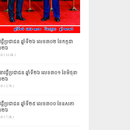
វដ្តីប្រជាជន ឆ្នាំទី២៦ លេខ៣០២ ខែកក្កដា
ំ២០២៦
ាន ( 11.6k )
នាវដ្ដីប្រជាជន ឆ្នាំទី២៦ លេខ៣០១ ខែមិថុនា
ំ២០២៦
ន ( 2.7k )
វដ្តីប្រជាជន ឆ្នាំទី២៥ លេខ៣០០ ខែឧសភា
ំ២០២៦
ន ( 7.3k )