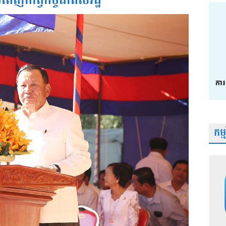
បំពេញកាត្វកិច្ចជាពលរដ្ឋ
កម្