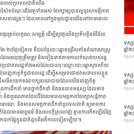
កចំរើនរបស់ប្រទេសជាតិយើង
ធបរិស័ទចំណុះជើងវត្តទាំងអស់ ថែរក្សាឲ្យបានល្អនូវសាមគ្គីភាព
សាសនាផ្សេងៗ ដែលមាននៅក្នុងមូលដ្ឋានយើងទៅតាមគោល
ង្ករគ្រប់លក្ខណៈសម្បត្តិ ដើម្បីឲ្យវត្តយើងប្រតិបត្តិធម៌វិន័យ
ទស្ស
ឆ្នា
ែ ២៨ថ្ងៃទៀតទេ គឺដល់ថ្ងៃបោះឆ្នោតជ្រើសតាំងតំណាងរាស្រ្ត
លអនុវត្តត្រឹមត្រូវ និងទៀងទាត់តាមកាលកំណត់របស់រដ្ឋ
ចំនួនអ
ងប្អូនប្រជាពលរដ្ឋទាំងអស់ដែលបានចុះឈ្មោះបោះឆ្នោតរួចហើយ
ីបំពេញកាត្វកិច្ចជាពលរដ្ឋ ដើម្បីសម្រេចជោគវាសនារបស់ខ្លួន
ទស្ស
្រើសរើសយកគណបក្សនយោបាយដែលយើងពេញចិត្ត
ឆ្នា
រដឹកនាំ មានថ្នាក់ដឹកនាំ និងធនធានមនុស្ស ដែលមាន
ចំនួនអា
ាព និងបូរណភាពដែនដីដែលមានសមត្ថភាពថែរក្សាសន្តិភាព
សាធារណៈ និងមានសមត្ថភាពដឹកនាំប្រទេសជាតិ ឲ្យមានការ
ទស្ស
ាតិដែលមានអារ្យធម៌ និងសេចក្តីស្រលាញ់ គ្មានការកើតឡើងវិញ
ឆ្នា
បែកបាក់ផ្ទៃក្នុងជាតិដូចពីអតីកាលទៀតឡើយ៕
ចំនួនអា