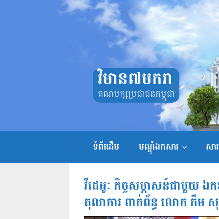
Skip
to
content
វិមាន៧មករា
គណបក្សប្រជាជនកម្ពុជា
ទំព័រដើម
បណ្តុំឯកសារ
សាររ
វីដេអូៈ កិច្ចសម្ភាសន៍ជាមួយ ឯ
តុលាការ ពាក់ព័ន្ធ លោក កឹម ស