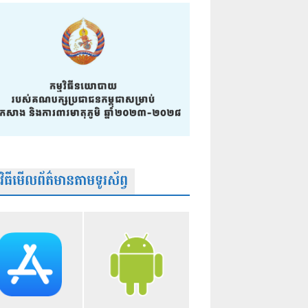
មវិធីមើលព័ត៌មានតាមទូរស័ព្វ