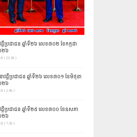
វដ្តីប្រជាជន ឆ្នាំទី២៦ លេខ៣០២ ខែកក្កដា
ំ២០២៦
ាន ( 23.3k )
នាវដ្ដីប្រជាជន ឆ្នាំទី២៦ លេខ៣០១ ខែមិថុនា
ំ២០២៦
ន ( 2.9k )
វដ្តីប្រជាជន ឆ្នាំទី២៥ លេខ៣០០ ខែឧសភា
ំ២០២៦
ន ( 7.5k )