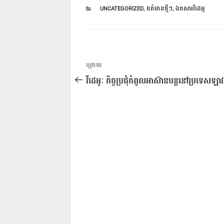
CATEGORIES
UNCATEGORIZED
,
ពត៌មានថ្មីៗ
,
ឯកសារវីដេអូ
ការ​
អត្ថបទ
ក្រោយ
នាំទិស​
មុន
វីដេអូៈ កិច្ចប្រជុំកំពូលអាស៊ានបន្តនៅប្រទេសឡាវ
ប្រកាស