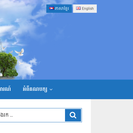
ភាសាខ្មែរ
English
ងការណ៍
អំពីគណបក្ស
ស្វែងរក