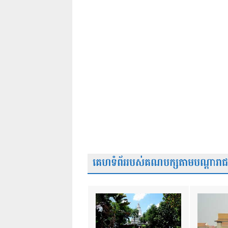
គេហទំព័ររបស់គណបក្សតាមបណ្តារាជធា