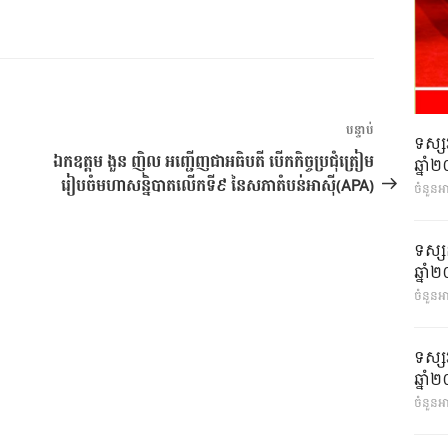
អត្ថបទ
បន្ទាប់
ទស្ស
បន្ទាប់
ឯកឧត្តម ងួន ញ៉ិល អញ្ជើញជាអធិបតី បើកកិច្ចប្រជុំត្រៀម
ឆ្នា
រៀបចំមហាសន្និបាតលើកទី៩ នៃសភាតំបន់អាសុី(APA)
ចំនួនអ
ទស្ស
ឆ្នា
ចំនួនអា
ទស្ស
ឆ្នា
ចំនួនអា