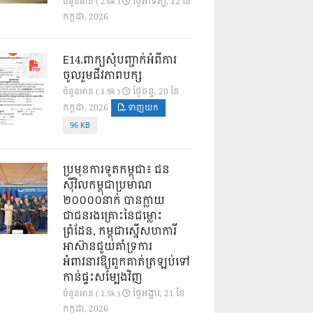
ថ្ងៃ​អាទិត្យ, 12 ខែ​
ចំនួនអាន ( 2.6k )
កក្កដា, 2026
E14.ពាក្យសុំបញ្ជាក់អំពីការ
ចូលរួមជីវភាពបក្ស
ថ្ងៃ​ចន្ទ, 20 ខែ​
ចំនួនអាន ( 1.9k )
កក្កដា, 2026
ទាញយក
96 KB
ប្រមុខការទូតកម្ពុជា៖ ជន
ស៊ីវិលកម្ពុជាប្រមាណ
២០០០០នាក់ បានក្លាយ
ជាជនរងគ្រោះនៃជម្លោះ
ព្រំដែន, កម្ពុជាស្នើសហការី
អាស៊ានជួយគាំទ្រការ
អំពាវនាវឱ្យពួកគាត់ត្រឡប់ទៅ
កាន់ផ្ទះសម្បែងវិញ
ថ្ងៃ​អង្គារ, 21 ខែ​
ចំនួនអាន ( 1.5k )
កក្កដា, 2026