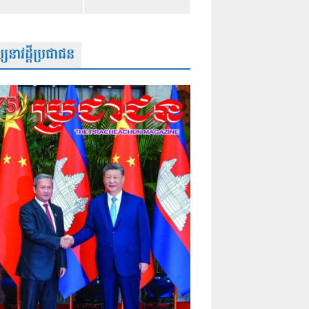
សនាវដ្តីប្រជាជន