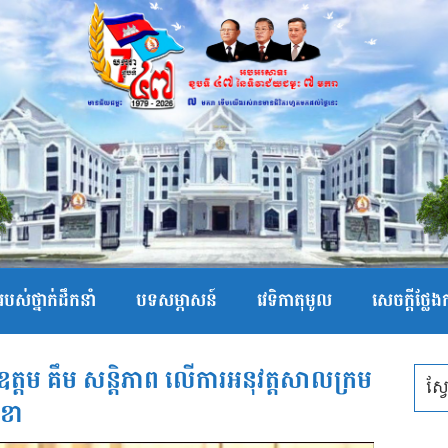
បស់ថ្នាក់ដឹកនាំ
បទសម្ភាសន៍
វេទិកាតុមូល
សេចក្ដីថ្លែ
កឧត្តម គឹម សន្តិភាព លើការអនុវត្តសាលក្រម
ុខា