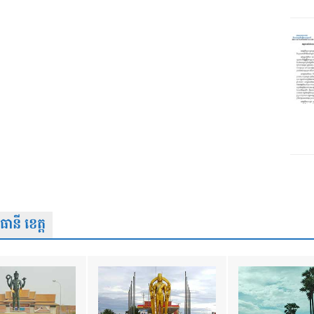
នី ខេត្ត