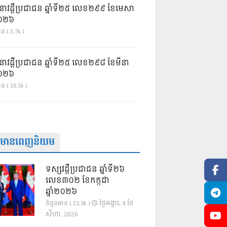
នាវដ្ដីប្រជាជន ឆ្នាំទី២៥ លេខ២៩៩ ខែមេសា
ំ២០២៦
ន ( 5.7k )
នាវដ្ដីប្រជាជន ឆ្នាំទី២៥ លេខ២៩៨ ខែមីនា
ំ២០២៦
ាន ( 10.5k )
ត៌មានពេញនិយម
ទស្សវដ្តីប្រជាជន ឆ្នាំទី២៦
លេខ៣០២ ខែកក្កដា
ឆ្នាំ២០២៦
ថ្ងៃ​អង្គារ, 4 ខែ​
ចំនួនអាន ( 23.3k )
សីហា, 2026