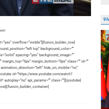
ទស្
NNEY
=”yes” overflow=”visible”][fusion_builder_row]
ound_position=”left top” background_color=””
yle=”solid” spacing=”yes” background_image=””
” margin_top=”0px” margin_bottom=”0px” class=”” id=””
 animation_direction=”left” hide_on_mobile=”no”
[youtube id=”https://www.youtube.com/watch?
 autoplay=”no” api_params=”” class=””][/youtube]
row][/fusion_builder_container]