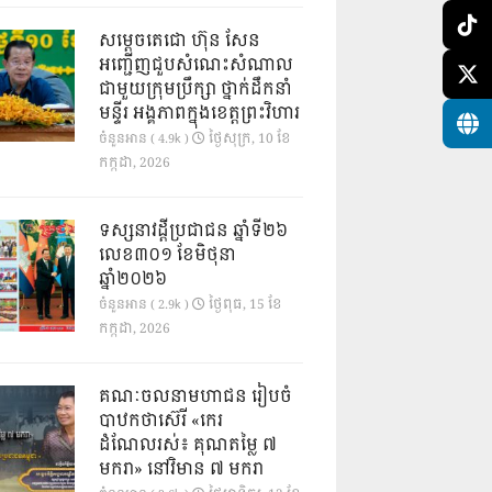
សម្តេចតេជោ ហ៊ុន សែន
អញ្ជើញជួបសំណេះសំណាល
ជាមួយក្រុមប្រឹក្សា ថ្នាក់ដឹកនាំ
មន្ទីរ អង្គភាពក្នុងខេត្តព្រះវិហារ
ថ្ងៃ​សុក្រ, 10 ខែ​
ចំនួនអាន ( 4.9k )
កក្កដា, 2026
ទស្សនាវដ្ដីប្រជាជន ឆ្នាំទី២៦
លេខ៣០១ ខែមិថុនា
ឆ្នាំ២០២៦
ថ្ងៃ​ពុធ, 15 ខែ​
ចំនួនអាន ( 2.9k )
កក្កដា, 2026
គណៈចលនាមហាជន រៀបចំ
បាឋកថាស៊េរី «កេរ
ដំណែលរស់៖ គុណតម្លៃ ៧
មករា» នៅវិមាន ៧ មករា