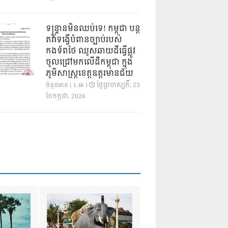
ទន្ទ្រានមិនឈប់ទេ! កម្ពុជា បន្ត
តវ៉ាទង្វើបំពានច្បាប់របស់
កងទ័ពថៃ ឈូសឆាយដីធ្វើផ្លូវ
ចូលជ្រៅមកលើដីកម្ពុជា ក្នុង
ភូមិសាស្ត្រខេត្តឧត្តរមានជ័យ
ថ្ងៃ​ព្រហស្បតិ៍, 23
ចំនួនអាន ( 1.4k )
ខែ​កក្កដា, 2026