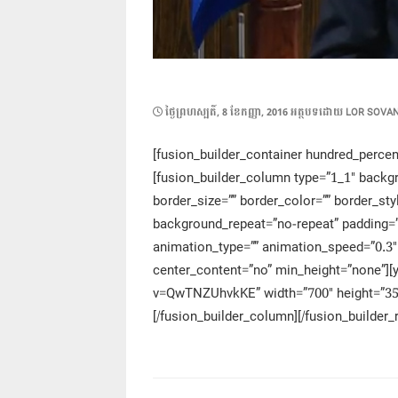
POSTED
ថ្ងៃ​ព្រហស្បតិ៍, 8 ខែ​កញ្ញា, 2016
អត្ថបទដោយ
LOR SOVA
ON
[fusion_builder_container hundred_percent
[fusion_builder_column type=”1_1″ backgr
border_size=”” border_color=”” border_st
background_repeat=”no-repeat” padding=”
animation_type=”” animation_speed=”0.3″
center_content=”no” min_height=”none”]
v=QwTNZUhvkKE” width=”700″ height=”350″
[/fusion_builder_column][/fusion_builder_