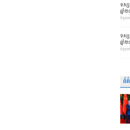
ទស្ស
ឆ្នា
ចំនួនអា
ទស្ស
ឆ្នា
ចំនួនអ
ព័