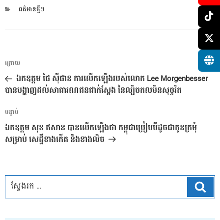
CATEGORIES
ពត៌មានថ្មីៗ
ការ​
អត្ថបទ
ក្រោយ
នាំទិស​
មុន
ឯកឧត្តម ផៃ ស៊ីផាន ការលើកឡើងរបស់លោក Lee Morgenbesser
ប្រកាស
បានបង្ហាញដល់សាធារណជនជាក់ស្តែង នៃល្បិចកលមិនសុច្ចរិត
អត្ថបទ
បន្ទាប់
បន្ទាប់
ឯកឧត្តម សុខ ឥសាន បានលើកឡើងថា កម្ពុជាប្រៀបបីដូចជាកូនក្រមុំ
សម្រាប់ សេដ្ឋីខាងកើត និងខាងលិច
ស្វែ