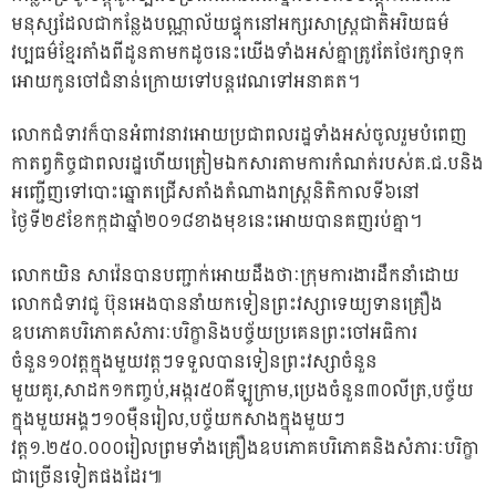
មនុស្សដែលជាកន្លែងបណ្ណាល័យផ្ទុកនៅអក្សរសាស្រ្តជាតិអរិយធម៌
វប្បធម៌ខ្មែរតាំងពីដូនតាមកដូចនេះយើងទាំងអស់គ្នាត្រូវតែថែរក្សាទុក
អោយកូនចៅជំនាន់ក្រោយទៅបន្តវេណទៅអនាគត។
លោកជំទាវក៏បានអំពាវនាវអោយប្រជាពលរដ្ឋទាំងអស់ចូលរួមបំពេញ
កាតព្វកិច្ចជាពលរដ្ឋហើយត្រៀមឯកសារតាមការកំណត់របស់គ.ជ.បនិង
អញ្ជើញទៅបោះឆ្នោតជ្រើសតាំងតំណាងរាស្រ្តនិតិកាលទី៦នៅ
ថ្ងៃទី២៩ខែកក្កដាឆ្នាំ២០១៨ខាងមុខនេះអោយបានគញរប់គ្នា។
លោកយិន សាវ៉េនបានបញ្ជាក់អោយដឹងថាៈក្រុមការងារដឹកនាំដោយ
លោកជំទាវជូ ប៊ុនអេងបាននាំយកទៀនព្រះវស្សាទេយ្យទានគ្រឿង
ឧបភោគបរិភោគសំភារៈបរិក្ខានិងបច្ច័យប្រគេនព្រះចៅអធិការ
ចំនួន១០វត្តក្នុងមួយវត្តៗទទួលបានទៀនព្រះវស្សាចំនួន
មួយគូរ,សាដក១កញ្ចប់,អង្ករ៥០គីឡូក្រាម,ប្រេងចំនួន៣០លីត្រ,បច្ច័យ
ក្នុងមួយអង្គៗ១០ម៉ឺនរៀល,បច្ច័យកសាងក្នុងមួយៗ
វត្ត១.២៥០.០០០រៀលព្រមទាំងគ្រឿងឧបភោគបរិភោគនិងសំភារៈបរិក្ខា
ជាច្រើនទៀតផងដែរ៕