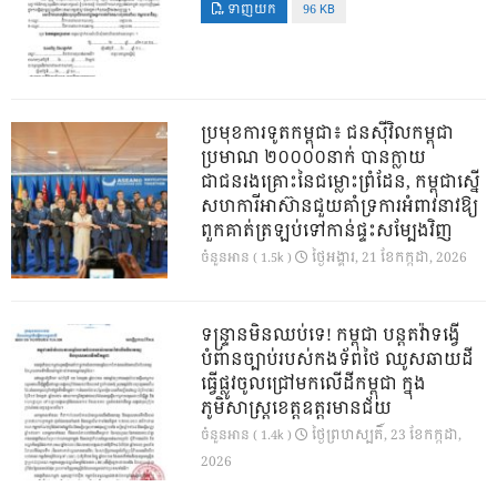
ទាញយក
96 KB
ប្រមុខការទូតកម្ពុជា៖ ជនស៊ីវិលកម្ពុជា
ប្រមាណ ២០០០០នាក់ បានក្លាយ
ជាជនរងគ្រោះនៃជម្លោះព្រំដែន, កម្ពុជាស្នើ
សហការីអាស៊ានជួយគាំទ្រការអំពាវនាវឱ្យ
ពួកគាត់ត្រឡប់ទៅកាន់ផ្ទះសម្បែងវិញ
ថ្ងៃ​អង្គារ, 21 ខែ​កក្កដា, 2026
ចំនួនអាន ( 1.5k )
ទន្ទ្រានមិនឈប់ទេ! កម្ពុជា បន្តតវ៉ាទង្វើ
បំពានច្បាប់របស់កងទ័ពថៃ ឈូសឆាយដី
ធ្វើផ្លូវចូលជ្រៅមកលើដីកម្ពុជា ក្នុង
ភូមិសាស្ត្រខេត្តឧត្តរមានជ័យ
ថ្ងៃ​ព្រហស្បតិ៍, 23 ខែ​កក្កដា,
ចំនួនអាន ( 1.4k )
2026