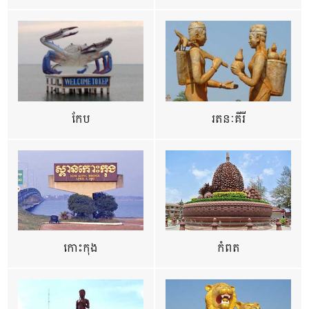
កែប
រតនៈគីរី
កោះកុង
កំពត