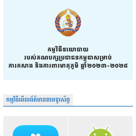
កម្មវិធីមើលព័ត៌មានតាមទូរស័ព្វ