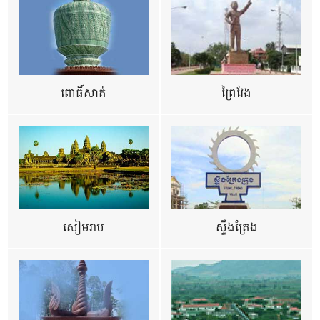
ពោធិ៍សាត់
ព្រៃវែង
សៀមរាប
ស្ទឹងត្រែង