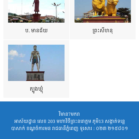
ប. មានជ័យ
ព្រះសីហនុ
ត្បូងឃ្មុំ
វិមាន7មករា
អាស័យដ្ឋាន លេខ 203 មហាវិថីព្រះនរោត្តម ភូមិ13 សង្កាត់ទន្លេ
បាសាក់ ខណ្ឌចំការមន រាជធានីភ្នំពេញ ទូរសារ : ០២៣ ២១៥៨០១