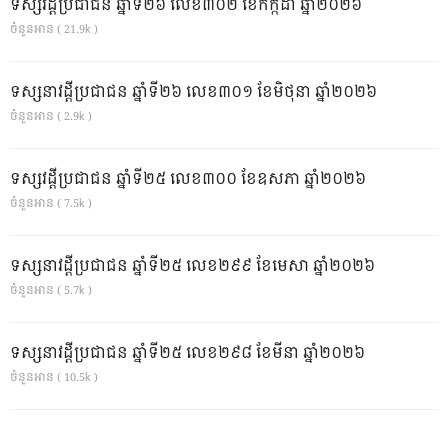
ទស្សវដ្តីប្រជាជន ឆ្នាំទី២៦ លេខ៣០២ ខែកក្កដា ឆ្នាំ២០២៦
ចំនួនអាន ( 21.9k )
ទស្សនាវដ្ដីប្រជាជន ឆ្នាំទី២៦ លេខ៣០១ ខែមិថុនា ឆ្នាំ២០២៦
ចំនួនអាន ( 2.9k )
ទស្សវដ្តីប្រជាជន ឆ្នាំទី២៥ លេខ៣០០ ខែឧសភា ឆ្នាំ២០២៦
ចំនួនអាន ( 7.5k )
ទស្សនាវដ្ដីប្រជាជន ឆ្នាំទី២៥ លេខ២៩៩ ខែមេសា ឆ្នាំ២០២៦
ចំនួនអាន ( 5.7k )
ទស្សនាវដ្ដីប្រជាជន ឆ្នាំទី២៥ លេខ២៩៨ ខែមីនា ឆ្នាំ២០២៦
ចំនួនអាន ( 10.5k )