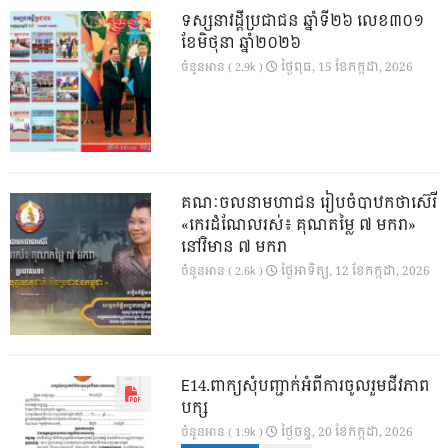
ទស្សនាវដ្ដីប្រជាជន ឆ្នាំទី២៦ លេខ៣០១
ខែមិថុនា ឆ្នាំ២០២៦
ថ្ងៃ​ពុធ, 15 ខែ​កក្កដា, 2026
ចំនួនអាន ( 2.9k )
គណៈចលនាមហាជន រៀបចំបាឋកថាស៊េរី
«កេរដំណែលរស់៖ គុណតម្លៃ ៧ មករា»
នៅវិមាន ៧ មករា
ថ្ងៃ​អាទិត្យ, 12 ខែ​កក្កដា, 2026
ចំនួនអាន ( 2.6k )
E14.ពាក្យសុំបញ្ជាក់អំពីការចូលរួមជីវភាព
បក្ស
ថ្ងៃ​ចន្ទ, 20 ខែ​កក្កដា, 2026
ចំនួនអាន ( 1.9k )