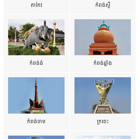
តាកែវ
កំពង់ស្ពឺ
កំពង់ធំ
កំពង់ឆ្នាំង
កំពង់ចាម
ក្រចេះ