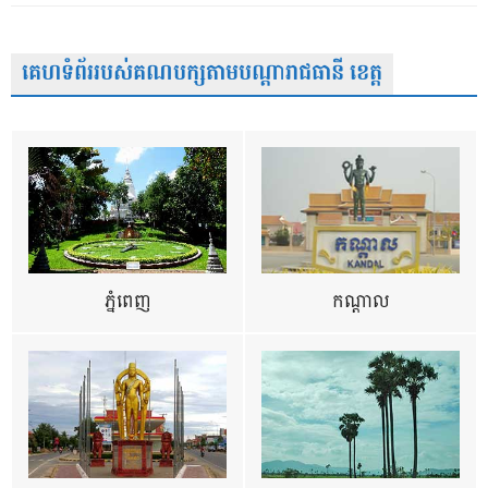
គេហទំព័ររបស់គណបក្សតាមបណ្តារាជធានី ខេត្ត
ភ្នំពេញ
កណ្តាល