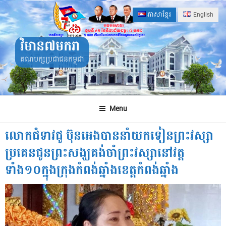
Skip
ភាសាខ្មែរ
English
to
content
វិមាន៧មករា
គណបក្សប្រជាជនកម្ពុជា
Menu
លោកជំទាវជូ ប៊ុនអេងបាននាំយកទៀនព្រះវស្សា
ប្រគេនជូនព្រះសង្ឃគង់ចាំព្រះវស្សានៅវត្ត
ទាំង១០ក្នុងក្រុងកំពង់ឆ្នាំងខេត្តកំពង់ឆ្នាំង