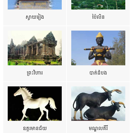
ស្វាយរៀង
ប៉ៃលិន
ព្រះវិហារ
បាត់ដំបង
ឧត្ដរមានជ័យ
មណ្ឌលគីរី