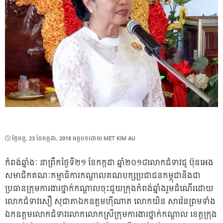
POSTED
ថ្ងៃ​ចន្ទ, 23 ខែ​កក្កដា, 2018
អត្ថបទដោយ
MET KIM AU
ON
កំពង់ឆ្នាំងៈ នាព្រឹកថ្ងៃទី២១ ខែកក្កដា ឆ្នាំ២០១៨លោកជំទាវជូ ប៊ុនអេង
សមាជិកគណៈកម្មាធិការកណ្តាលគណបក្សប្រជាជនកម្ពុជានិងជា
ប្រធានក្រុមការងារថ្នាក់កណ្តាលចុះជួយក្រុងកំពង់ឆ្នាំងរួមដំណើរដោយ
លោកជំទាវសឿ សុជាតាឯកឧត្តមហ៊ីណាត លោកយិន សាវ៉េនព្រមទាំង
ឯកឧត្តមលោកជំទាវលោកលោកស្រីក្រុមការងារថ្នាក់កណ្តាល ខេត្តក្រុង