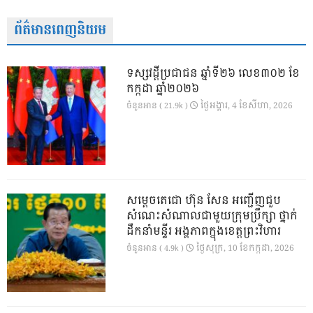
ព័ត៌មានពេញនិយម
ទស្សវដ្តីប្រជាជន ឆ្នាំទី២៦ លេខ៣០២ ខែ
កក្កដា ឆ្នាំ២០២៦
ថ្ងៃ​អង្គារ, 4 ខែ​សីហា, 2026
ចំនួនអាន ( 21.9k )
សម្តេចតេជោ ហ៊ុន សែន អញ្ជើញជួប
សំណេះសំណាលជាមួយក្រុមប្រឹក្សា ថ្នាក់
ដឹកនាំមន្ទីរ អង្គភាពក្នុងខេត្តព្រះវិហារ
ថ្ងៃ​សុក្រ, 10 ខែ​កក្កដា, 2026
ចំនួនអាន ( 4.9k )