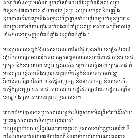
សង្កាត់ទាំង៤ព្រមទាំងពុទ្ធបរស័ទចំណុះជើងវត្តកំពង់អុស សរុប
ចំនួន២៨៧ន
ាក់បាននាំយកនូវទៀនព្រះវស្សាទេយ្យវត្ថុនិងគ្រឿង
ឧបភោគបរិភោគរួមនិងសម្ភារៈបរិក្ខាព្រមទាំងបច្ច័យមួយចំនួនប្រគេន
ដល់ព្រះចៅអធិការវត្តដែលកំពុងគង់ចាំព្រះវស្សា អស់កាលត្រីមាសវត្ត
ទាំង១០នៅក្នុងក្រុងកំពង់ឆ្នាំង ខេត្តកំពង់ឆ្នាំង។
មានប្រសាសន៍ក្នុងឱកាសនោះលោកជំទាវជូ ប៊ុនអេងបានថ្លែងថាៈរាជ
រដ្ឋាភិបាលក្រោមការដឹកនាំសម្តេចអគ្គមហាសេនាបតីតេជោហ៊ុនសែនជា
ប្រមុខ និងនយោបាយឈ្នះឈ្នះរបស់សម្តេចបានធ្វើអោយប្រទេសជាតិ
មានសុខសន្តិភាពនិងសេ្ថរភាពគ្រប់ទីកន្លែងនិងមានការអភិវឌ្ឍ
រីកចំរើនលើគ្រប់វិស័យទាំងផ្នែកពុទ្ធចក្រនិងអាណាចក្រនិងបានលើក
តម្កើងព្រះពុទ្ធសាសនាជាសាសន៍របស់រដ្ឋដែលប្រជាពលរដ្ឋភាគច្រើន
នៅទូទាំងប្រទេសគោរពព្រះពុទ្ធសាសនា។
លោកជំទាវបានមានប្រសាសន៍បន្តថាៈទីវត្តអារាមមិនត្រឹមតែបំរើវិស័យ
ព្រះពុទ្ធសាសនាជាទីសក្ការៈបូជារបស់
បងប្អូនប្រជាពលរដ្ឋខ្មែរដែលគោរពព្រះពុទ្ធសាសនាប៉ុណ្ណោះទេគឺជាទី
កន្លែងប្រមូលផ្តុំនូវវប្បធម៌ប្រពៃណីនិងជាថ្នាល់សំរាប់បណ្តុះធនធាន