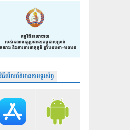
មវិធីមើលព័ត៌មានតាមទូរស័ព្វ