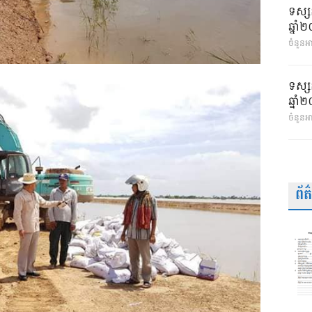
ទស្ស
ឆ្នា
ចំនួនអា
ទស្ស
ឆ្នា
ចំនួនអ
ព័