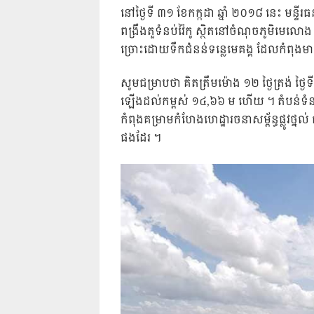
នៅថ្ងៃទី ៣១ ខែកក្កដា ឆ្នាំ ២០១៨ នេះ​ មន្ទី
ពង្រឹងតួទំនប់វ៉ៃកូ ស្ថិតនៅចំណុចភូមិមេលោង ឃុ
ច្រោះដោយទឹកជំនន់ទន្លេមេគង្គ ដែលកំពុងមា
សូមជម្រាបថា គិតត្រឹមម៉ោង ១២ ថ្ងៃត្រង់ ថ្ងៃទី
ឡើងដល់កម្ពស់ ១៤,៦៦ ម ហើយ ។ តំបន់ទំនា
កំពុងគម្រាមកំហែងហេដ្ឋារចនាសម្ព័ន្ធផ្លូវថ្
ផងដែរ ។