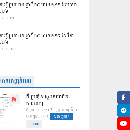
នាវដ្ដីប្រជាជន ឆ្នាំទី២៥ លេខ២៩៩ ខែមេសា
ំ២០២៦
ន ( 5.5k )
នាវដ្ដីប្រជាជន ឆ្នាំទី២៥ លេខ២៩៨ ខែមីនា
ំ២០២៦
ាន ( 10.3k )
ត៌មានពេញនិយម
ជីវប្រវត្តិសង្ខេបសមាជិក
គណបក្ស
ថ្ងៃ​ព្រហស្បតិ៍, 9
ចំនួនអាន ( 12k )
ខែ​កក្កដា, 2026
ទាញយក
104 KB