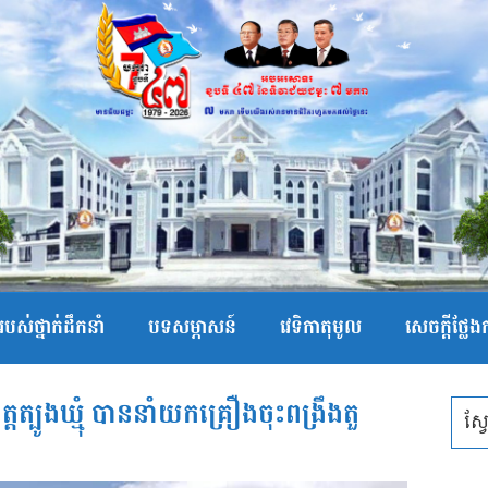
បស់ថ្នាក់ដឹកនាំ
បទសម្ភាសន៍
វេទិកាតុមូល
សេចក្ដីថ្លែ
តត្បូងឃ្មុំ បាននាំយកគ្រឿងចុះពង្រឹងតួ