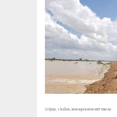
POSTED
ថ្ងៃ​ពុធ, 1 ខែ​សីហា, 2018
អត្ថបទដោយ
MET KIM AU
ON