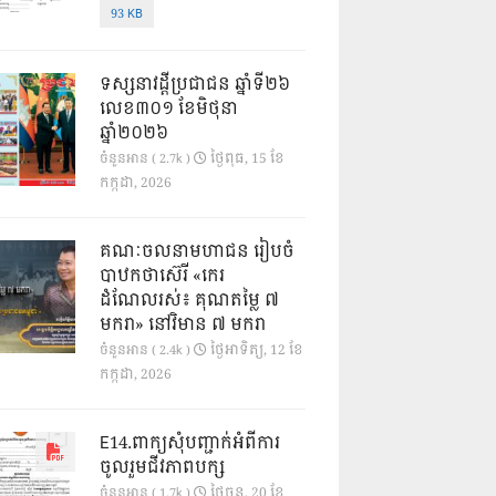
93 KB
ទស្សនាវដ្ដីប្រជាជន ឆ្នាំទី២៦
លេខ៣០១ ខែមិថុនា
ឆ្នាំ២០២៦
ថ្ងៃ​ពុធ, 15 ខែ​
ចំនួនអាន ( 2.7k )
កក្កដា, 2026
គណៈចលនាមហាជន រៀបចំ
បាឋកថាស៊េរី «កេរ
ដំណែលរស់៖ គុណតម្លៃ ៧
មករា» នៅវិមាន ៧ មករា
ថ្ងៃ​អាទិត្យ, 12 ខែ​
ចំនួនអាន ( 2.4k )
កក្កដា, 2026
E14.ពាក្យសុំបញ្ជាក់អំពីការ
ចូលរួមជីវភាពបក្ស
ថ្ងៃ​ចន្ទ, 20 ខែ​
ចំនួនអាន ( 1.7k )