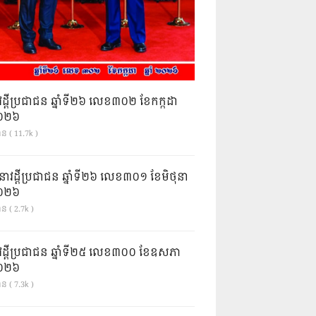
វដ្តីប្រជាជន ឆ្នាំទី២៦ លេខ៣០២ ខែកក្កដា
ំ២០២៦
ាន ( 11.7k )
នាវដ្ដីប្រជាជន ឆ្នាំទី២៦ លេខ៣០១ ខែមិថុនា
ំ២០២៦
ន ( 2.7k )
វដ្តីប្រជាជន ឆ្នាំទី២៥ លេខ៣០០ ខែឧសភា
ំ២០២៦
ន ( 7.3k )