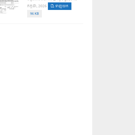
កក្កដា, 2026
ទាញយក
96 KB