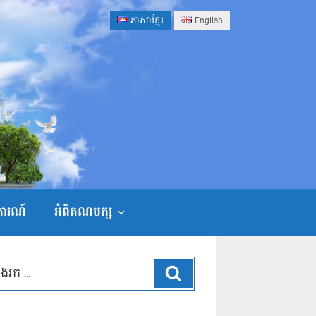
ភាសាខ្មែរ
English
ងការណ៍
អំពីគណបក្ស
ស្វែងរក