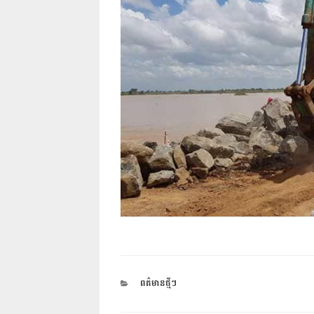
CATEGORIES
ពត៌មានថ្មីៗ