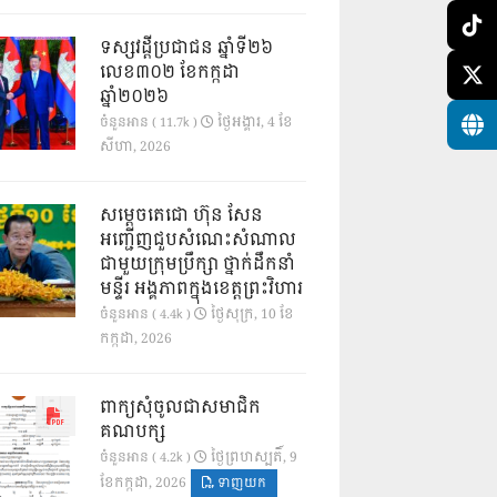
ទស្សវដ្តីប្រជាជន ឆ្នាំទី២៦
លេខ៣០២ ខែកក្កដា
ឆ្នាំ២០២៦
ថ្ងៃ​អង្គារ, 4 ខែ​
ចំនួនអាន ( 11.7k )
សីហា, 2026
សម្តេចតេជោ ហ៊ុន សែន
អញ្ជើញជួបសំណេះសំណាល
ជាមួយក្រុមប្រឹក្សា ថ្នាក់ដឹកនាំ
មន្ទីរ អង្គភាពក្នុងខេត្តព្រះវិហារ
ថ្ងៃ​សុក្រ, 10 ខែ​
ចំនួនអាន ( 4.4k )
កក្កដា, 2026
ពាក្យសុំចូលជាសមាជិក
គណបក្ស
ថ្ងៃ​ព្រហស្បតិ៍, 9
ចំនួនអាន ( 4.2k )
ខែ​កក្កដា, 2026
ទាញយក