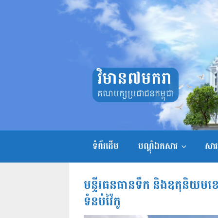
Skip
to
content
វិមាន៧មករា
គណបក្សប្រជាជនកម្ពុជា
ទំព័រដើម
បណ្តុំឯកសារ
សាររ
មន្ទីរធនធានទឹក និងឧតុនិយមខេត្
ទំនប់វ៉ៃកូ