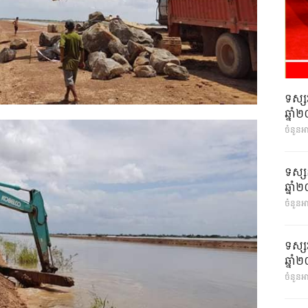
ទស្ស
ឆ្នា
ចំនួនអ
ទស្ស
ឆ្នា
ចំនួនអា
ទស្ស
ឆ្នា
ចំនួនអា