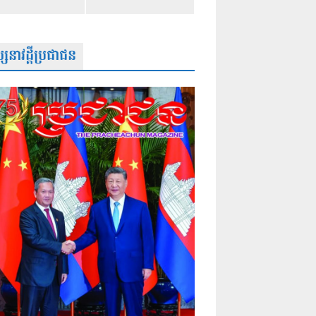
សនាវដ្តីប្រជាជន