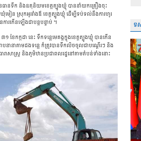
រធនធានទឹក និងឧតុនិយមខេត្តត្បូងឃ្មុំ បាននាំយកគ្រឿងចុះ
ំមៀន ស្រុកអូររាំងឪ ខេត្តត្បូងឃ្មុំ ដើម្បីទប់ទល់នឹងការហូរ
នការកើនឡើងជាបន្តបន្ទាប់ ។
ទស្
 ៣១ ខែកក្កដា នេះ ទឹកទន្លេមេគង្គក្នុងខេត្តត្បូងឃ្មុំ បានកើន
បនានាតាមដងទន្លេ ក៏ត្រូវបានទឹកលិចចូលជាបណ្តើរៗ និង
នល់ ធារាសាស្ត្រ និងភូមិឋានប្រជាពលរដ្ឋនៅតាមតំបន់ទាំងនោះ