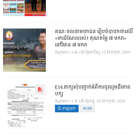
គណៈចលនាមហាជន រៀបចំបាឋកថាស៊េរី
«កេរដំណែលរស់៖ គុណតម្លៃ ៧ មករា»
នៅវិមាន ៧ មករា
ថ្ងៃ​អាទិត្យ, 12 ខែ​កក្កដា, 2026
ចំនួនអាន ( 2.4k )
E14.ពាក្យសុំបញ្ជាក់អំពីការចូលរួមជីវភាព
បក្ស
ថ្ងៃ​ចន្ទ, 20 ខែ​កក្កដា, 2026
ចំនួនអាន ( 1.7k )
ទាញយក
96 KB