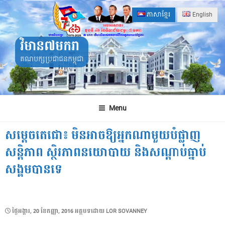
Skip
ភាសាខ្មែរ
English
to
content
វិមាន៧មករា
គណបក្សប្រជាជនកម្ពុជា
Menu
សម្ដេចតេជោ៖ មិនអាចឱ្យអ្នកណាមួយបំផ្លាញ
សន្តិភាព ស្ថិរភាពនយោបាយ និងសណ្ដាប់ធ្នាប់
សង្គមបានទេ
POSTED
ថ្ងៃ​អង្គារ, 20 ខែ​កញ្ញា, 2016
អត្ថបទដោយ
LOR SOVANNEY
ON