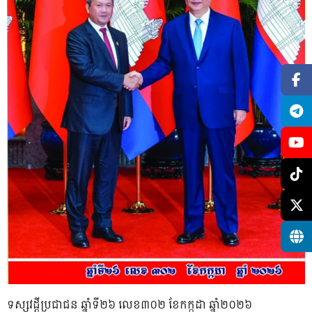
ទស្សវដ្តីប្រជាជន ឆ្នាំទី២៦ លេខ៣០២ ខែកក្កដា ឆ្នាំ២០២៦