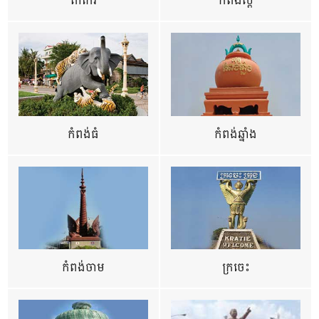
តាកែវ
កំពង់ស្ពឺ
កំពង់ធំ
កំពង់ឆ្នាំង
កំពង់ចាម
ក្រចេះ