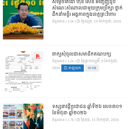
សម្តេចតេជោ ហ៊ុន សែន អញ្ជើញជួប
សំណេះសំណាលជាមួយក្រុមប្រឹក្សា ថ្នាក់
ដឹកនាំមន្ទីរ អង្គភាពក្នុងខេត្តព្រះវិហារ
ថ្ងៃ​សុក្រ, 10 ខែ​កក្កដា, 2026
ចំនួនអាន ( 4.5k )
ពាក្យសុំចូលជាសមាជិកគណបក្ស
ថ្ងៃ​ព្រហស្បតិ៍, 9 ខែ​កក្កដា,
ចំនួនអាន ( 4.2k )
2026
ទាញយក
93 KB
ទស្សនាវដ្ដីប្រជាជន ឆ្នាំទី២៦ លេខ៣០១
ខែមិថុនា ឆ្នាំ២០២៦
ថ្ងៃ​ពុធ, 15 ខែ​កក្កដា, 2026
ចំនួនអាន ( 2.7k )