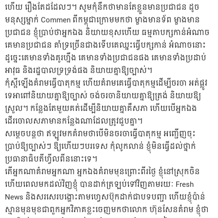
ហើយ រឿងតែដដែលៗ។ សូមកុំនឹកថាមានតែខ្លួនមានប្រជាជន ដូច
មនុស្សម្នាក់ Commen ពីកម្ពុជាក្រោមមកថា ម្ខាងមានទ័ព ម្ខាងមាន
ប្រជាជន ខ្ញុំប្រាប់ថាអ្នកឯង និយាយខុសហើយ ធម្មតាបក្សកាន់អំណាច
គេមានប្រជាជន គាំទ្រច្រើនជាងទើបគេឈ្នះធ្វើបក្សកាន់ អំណាចនោះ
ដូច្នេះគេមានទាំងគូរហ្នឹង គេមានទាំងប្រជាជនផង គេមានទាំងប្រដាប់
អាវុធ និងរដ្ឋបាលទ្រទ្រង់ផង និយាយគ្នាឱ្យច្បាស់។
កុំស្អីឡើងគំរាមធ្វើបាតុកម្ម ហើយគំរាមគេធ្វើបាតុកម្មដើម្បីចរចា អត់ផ្លូវ
ទេអាពៅនិយាយគ្នាឱ្យច្បាស់ ចង់ចរចានិយាយគ្នាឱ្យត្រង់ និយាយឱ្យ
ស្រួល។ កន្លែងតែមួយគត់ដើម្បីនិយាយគ្នាគឺសភា ហើយបើអ្នកឯង
ដើរចោលសភាមានកន្លែងណាដែលត្រូវជួបគ្នា។
សម្ដេចបន្តថា ឥឡូវមកគំរាមថាបើមិនចរចាធ្វើបាតុកម្ម អញ្ជើញចុះ
ប្រាប់ឱ្យច្បាស់ៗ ឱ្យហើយៗបរទេស កុំលូកលាន់ ខ្ញុំមិនធ្វើដល់ថ្នាក់
ប្រធានាធិបតីហ្វីលពីននោះទេ។
តើអ្នកណាគំរាមអ្នកណា អ្នកឯងគំរាមមុនព្រោះពីរថ្ងៃ ខ្ញុំនៅស្រុកចិន
ហើយពេលមកដល់វិញខ្ញុំ បានដាក់ត្រឡប់ទៅវិញតាមរយៈ Fresh
News និងសរសេរបង្ហោះតាមហ្វេសប៊ុកដាក់ជាបទបញ្ជា ហើយខ្ញុំប៉ាន់
ស្មានមុនមុខជាពួកអ្នកវិភាគខ្លះចេញមកថាលោក ហ៊ុនសែនគំរាម ខ្ញុំថា