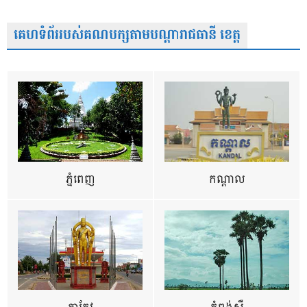
គេហទំព័ររបស់គណបក្សតាមបណ្តារាជធានី ខេត្ត
ភ្នំពេញ
កណ្តាល