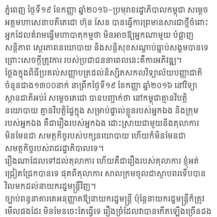
ភ្នំពេញ ថ្ងៃទី១៩ ខែកញ្ញា ឆ្នាំ២០១៦–ប្រមុរាខរដ្ឋាភិបាលកម្ពុជា សម្ដេច
អគ្គមហាសេនាបតីតេជោ ហ៊ុន សែន បានធ្វើការព្រមានសារជាថ្មីចំពោះ
អ្នកដែលគំរាមធ្វើមហាបាតុកម្មថា មិនអាចឱ្យអ្នកណាមួយ បំផ្លាញ
សន្តិភាព ស្ថេរភាពនយោបាយ និងសន្តិសុខសណ្ដាប់ធ្នាប់សង្គមបានទេ
ព្រោះសេចក្ដីត្រូវការ របស់ប្រជាជននាពេលនេះគឺការអភិវឌ្ឍ។
ថ្លែងក្នុងពិធីប្រគល់សញ្ញាបត្រដល់និស្សិតសកលវិទ្យាល័យបញ្ញាជាតិ
ចំនួនជាង១៣០០នាក់ នាព្រឹកថ្ងៃទី១៩ ខែកញ្ញា ឆ្នាំ២០១៦ នៅវិទ្យា
ស្ថានជាតិអប់រំ សម្ដេចតេជោ បានបញ្ជាក់ថា នៅកម្ពុជាគ្មានវិបត្តិ
នយោបាយ គ្មានវិបត្តិផ្ទៃក្នុង សម្រាប់ផ្ទាល់ខ្លួនរបស់អ្នកឯង និងក្រុម
របស់អ្នកឯង គឺជារឿងរបស់អ្នកឯង ដោះស្រាយជាមួយនិងតុលាការ
មិនមែនជា សមត្ថកិច្ចរបស់បក្សនយោបាយ ហើយក៏មិនមែនជា
សមត្ថកិច្ចរបស់រាជរដ្ឋាភិបាលទេ។
រឿងណាដែលទៅដល់តុលាការ ហើយគឺជារឿងរបស់តុលាការ ខ្ញុំអត់
ជ្រៀតជ្រែកបានទេ ផុតពីតុលាការ សាលក្រមចូលជាស្ថាបពរទើបបាន
វិលមកដល់នាយករដ្ឋមន្ត្រីវិញ។
ច្បាប់ពន្ធនាគារគេអនុញ្ញាតឱ្យនាយករដ្ឋមន្ត្រី ប៉ុន្តែនាយករដ្ឋមន្ត្រីក៏ត្រូវ
មើលផងដែរ មិនមែនចេះតែធ្វើទេ រឿងច្រំដែលវាបានកើតឡើងច្រើនដង