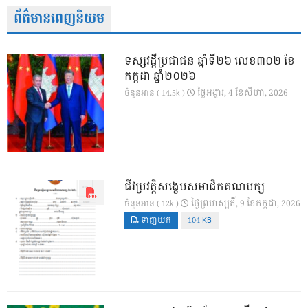
ព័ត៌មានពេញនិយម
ទស្សវដ្តីប្រជាជន ឆ្នាំទី២៦ លេខ៣០២ ខែ
កក្កដា ឆ្នាំ២០២៦
ថ្ងៃ​អង្គារ, 4 ខែ​សីហា, 2026
ចំនួនអាន ( 14.5k )
ជីវប្រវត្តិសង្ខេបសមាជិកគណបក្ស
ថ្ងៃ​ព្រហស្បតិ៍, 9 ខែ​កក្កដា, 2026
ចំនួនអាន ( 12k )
ទាញយក
104 KB