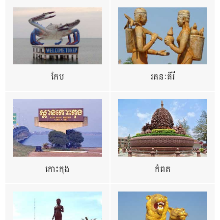
កែប
រតនៈគីរី
កោះកុង
កំពត