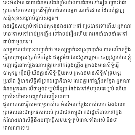
នេះមិនមែន ជាការគំរាមទេតែវាខ្លាំងជាងការគំរាមទៅទៀត ព្រោះវាជា
ប្រភេទនៃបទបញ្ជា ដើម្បីកំចាត់ចោលអ្នក ណាក៏ដោយ ដែលបំផ្លាញ
សន្តិសុខសណ្ដាប់ធ្នាប់សង្គម។
ឯងធ្វើខុសច្បាប់ទៅជាប់គុកខ្លួនឯងនោះទៅ វារួចបាត់ទៅហើយ អ្នកណា
មានទោសទៅជាប់អ្នកហ្នឹង ទៅវាចប់រឿងហើយ វាអត់ចាំបាច់នាំគេទៅ
ជាប់ជាមួយទេ។
សម្ដេចតេជោបានបញ្ជាក់ថា មនុស្សម្នាក់នៅស្រុកបារាំង បានលើកឡើង
ធ្វើបាតុកម្មនៅគ្រប់ទីកន្លែង ឥឡូវអំពាវនាវឱ្យចេញមក ចេញឱ្យរហ័ស ខ្ញុំ
បញ្ជាធ្វើនៅកន្លែងណាបង្ក្រាបនៅកន្លែងណ្ណឹង អ្នកឯងមានសិទ្ធិធ្វើ
បាតុកម្ម រឿងអ្វីយើងគ្មានសិទ្ធិឆ្លើយតប អ្នកឯងមានសិទ្ធិគាំទ្របក្ស
ប្រឆាំង ខ្ញុំមានសិទ្ធិគាំទ្ររាជរដ្ឋាភិបាល លេងគ្នានៅណ្ណឹងកន្លែង អ្នកណា
គំរាមអ្នកណា បើថាអ្នឯងឡប់គឺឡប់ តែឯងទៅកុំបបួលគេឡប់ ហើយ
ប្រសិនបើមានបញ្ហាកុំរត់លឿនពេក។
ជួនកាលគេធ្វើសមយុទ្ធរបស់គេ មិនមែនកន្លែងរបស់លោកឯងឯណា
ប្រទេសនេះជាប្រទេសរបស់ ប្រជាជនកម្ពុជា រាជរដ្ឋាភិបាលនៅក្នុង
តំណែងមានសិទ្ធិនឹងបញ្ជាធ្វើសមយុទ្ធគ្រប់ពេលទាំងអស់ មិនថា
ពេលណាទេ៕