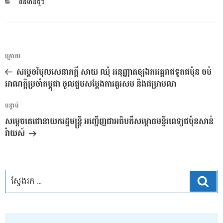
CATEGORIES
ពត៌មានថ្មីៗ
ការ​
អត្ថបទ
ក្រោយ
នាំទិស​
មុន
សម្តេចវិបុលសេនាភក្តី សាយ ឈុំ អនុញ្ញាតឲ្យឯកអគ្គរាជទូតជប៉ុន ចប់
ប្រកាស
អាណត្តិប្រចាំកម្ពុជា ចូលជួបសម្តែងការគួរសម និងជម្រាបលា
អត្ថបទ
បន្ទាប់
បន្ទាប់
សម្តេចតេជោនាយករដ្ឋមន្រ្តី អញ្ជើញជាអធិបតីសម្ពោធមន្ទីរពេទ្យជប៉ុនសាន់
រ៉ាយស៍
ស្វែ