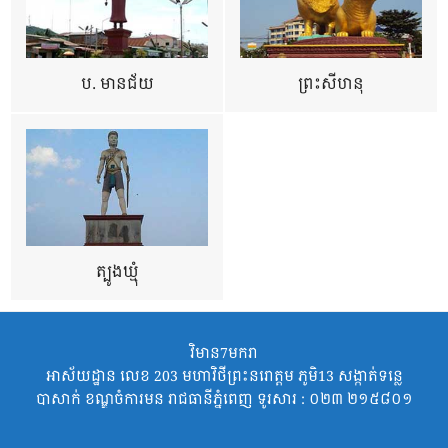
ប. មានជ័យ
ព្រះសីហនុ
ត្បូងឃ្មុំ
វិមាន7មករា
អាស័យដ្ឋាន លេខ 203 មហាវិថីព្រះនរោត្តម ភូមិ13 សង្កាត់ទន្លេ
បាសាក់ ខណ្ឌចំការមន រាជធានីភ្នំពេញ ទូរសារ : ០២៣ ២១៥៨០១