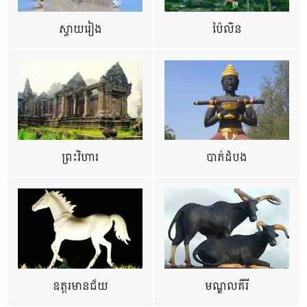
ស្វាយរៀង
ប៉ៃលិន
ព្រះវិហារ
បាត់ដំបង
ឧត្ដរមានជ័យ
មណ្ឌលគីរី