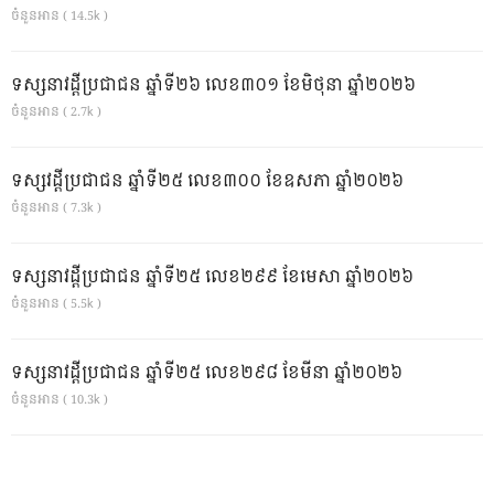
ចំនួនអាន ( 14.5k )
ទស្សនាវដ្ដីប្រជាជន ឆ្នាំទី២៦ លេខ៣០១ ខែមិថុនា ឆ្នាំ២០២៦
ចំនួនអាន ( 2.7k )
ទស្សវដ្តីប្រជាជន ឆ្នាំទី២៥ លេខ៣០០ ខែឧសភា ឆ្នាំ២០២៦
ចំនួនអាន ( 7.3k )
ទស្សនាវដ្ដីប្រជាជន ឆ្នាំទី២៥ លេខ២៩៩ ខែមេសា ឆ្នាំ២០២៦
ចំនួនអាន ( 5.5k )
ទស្សនាវដ្ដីប្រជាជន ឆ្នាំទី២៥ លេខ២៩៨ ខែមីនា ឆ្នាំ២០២៦
ចំនួនអាន ( 10.3k )