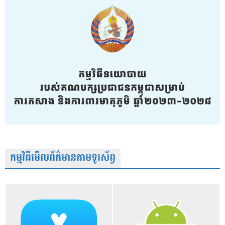
កម្មវិធីមើលព័ត៌មានតាមទូរស័ព្វ