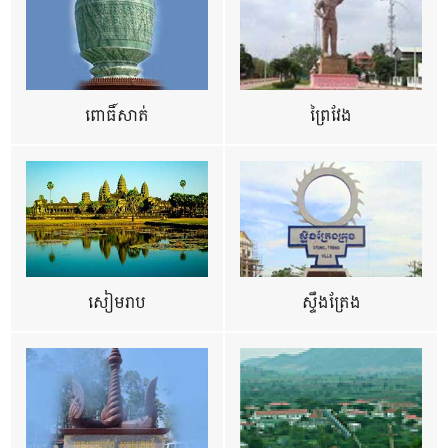
ពោធិ៍សាត់
ព្រៃវែង
សៀមរាប
ស្ទឹងត្រែង