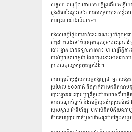
លក្ខណៈលម្អៀង ដោយការធ្វើព្រងើយកន្តើយចំពោះស
ក្នុងដំណើរឆ្ពោះទៅរកការសម្រេចបានសន្តិភ
ការពុះពារយ៉ាងលំបាក»។
ក្នុងសេចក្តីថ្លែងការណ៍នេះ គណៈប្រតិភូកម្ព
កក្កដា កន្លងទៅ ចំនួនអ្នកចូលរួមបោះឆ្នោត
បោះឆ្នោត បានទទួលការសាទរថា ជាព្រឹត្តិការណ
របស់ប្រទេសកម្ពុជា ដែលក្នុងនោះមានគណ
គ្នា បានចូលរួមប្រកួតប្រជែង។
គណៈប្រតិភូរដ្ឋសភាបន្តបង្ហាញថា អ្នកសង្កេ
ប្រហែល ៥០០នាក់ និងភ្នាក់ងារមកពីគណបក
បោះឆ្នោតនេះបានប្រព្រឹត្តទៅដោយសេរី យុត្
មានសណ្តាប់ធ្នាប់ និងសន្តិសុខដ៏ល្អប្រស
របួសស្នាម អំពើហឹង្សា ឬការបំភិតបំភ័យណាម
ធិបតេយ្យបានចាក់ឫសយ៉ាងជ្រៅនៅក្នុងសង្គម