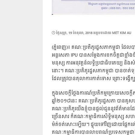
POSTED
ថ្ងៃ​សុក្រ, 19 ខែ​តុលា, 2018
អត្ថបទដោយ
MET KIM AU
ON
(ភ្នំពេញ)៖ គណៈប្រតិភូរដ្ឋសភាកម្ពុជា
អន្ដរសភា IPU បានសម្តែងការខកចិត្តជាខ្លាំង
មនុស្ស ការអនុវត្តន៍លទ្ធិប្រជាធិបតេយ្យ ន
នោះ។ គណៈប្រតិភូរដ្ឋសភាកម្ពុជា បានចាត់
ដែលត្រូវបានតុលាការកាត់ទោស ព្រោះទង្វើក្
ក្នុងសេចក្តីថ្លែងការណ៍ប្រតិកម្មក្រោយសេចក
ឆ្នាំ២០១៨នេះ គណៈប្រតិភូរដ្ឋសភា បានគូសបញ្
គណៈប្រតិភូយើងខ្ញុំបានផ្តល់ជូននូវព័ត៌មាន
ច្រើនសារ ក៏គណៈកម្មាធិការសិទ្ធិមនុស្ស សហ
ម៉ត់ចត់សោះទ្បើយ។ ផ្ទុយទៅវិញដោយផ្អែក
គណៈកម្មាធិការបានលាបពណ៌ប្រទេសកម្ពុជា