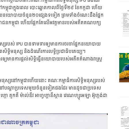
រសោកស្តាយចំពោះគណៈកម្មាធិការសិទ្ធិមនុស្ស IPU ផងដែរ
្ពុជាក្នុងពេល បោះឆ្នោតកាលពីថ្ងៃទី២៩ ខែកក្កដា ហើយ
្សយនយោបាយចំនួន២០ផ្សេងទទៀត ព្រមទាំងចំណេះដឹងផ្នែក
រជាជនកម្ពុជា ហើយផ្អែកតែលើអវត្តមានរបស់អតីតគណបក្ស
មនុស្សរបស់ IPU បានទាមទារឲ្យមានការចរចាផ្នែកនយោបាយ
ពសិទ្ធិមនុស្ស និងដំណើរការលទ្ធិប្រជាធិបតេយ្យ។
ារឲ្យមានការផ្តល់សិទ្ធិធ្វើនយោបាយរបស់អតីតតំណាងរាស្ត្រ
ិមនុស្សនៅកម្ពុជាហើយនោះ គណៈកម្មាធិការសិទ្ធិមនុស្សរបស់
ទ្ធិនៅបណ្តាប្រទេសមួយចំនួនទៀតផងដែរ មានដូចជាប្រទេស
ហ្កោ តួកគី ម៉ាល់ឌីវ អាហ្វហ្គានីស្ថាន វេណេហ្សូអេឡា អ៊ូហ្កង់ដា