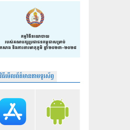
មវិធីមើលព័ត៌មានតាមទូរស័ព្វ