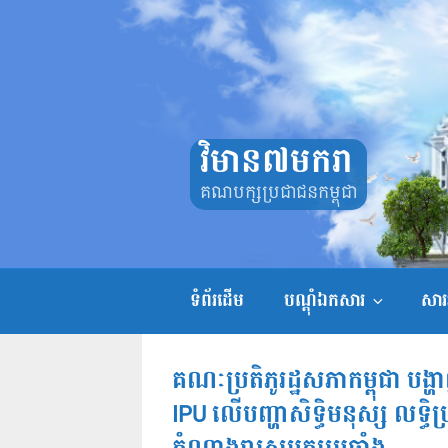
Skip
to
content
វិមាន៧មករា
គណបក្សប្រជាជនកម្ពុជា
ទំព័រដើម
បណ្តុំឯកសារ
សាររ
គណៈប្រតិភូរដ្ឋសភាកម្ពុជា បង្
IPU លើបញ្ហាសិទ្ធិមនុស្ស លទ្ធ