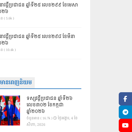
នាវដ្ដីប្រជាជន ឆ្នាំទី២៥ លេខ២៩៩ ខែមេសា
ំ២០២៦
ន ( 5.6k )
នាវដ្ដីប្រជាជន ឆ្នាំទី២៥ លេខ២៩៨ ខែមីនា
ំ២០២៦
ាន ( 10.4k )
ត៌មានពេញនិយម
ទស្សវដ្តីប្រជាជន ឆ្នាំទី២៦
លេខ៣០២ ខែកក្កដា
ឆ្នាំ២០២៦
ថ្ងៃ​អង្គារ, 4 ខែ​
ចំនួនអាន ( 16.7k )
សីហា, 2026