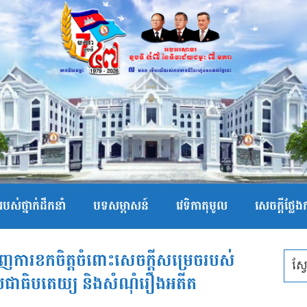
បស់ថ្នាក់ដឹកនាំ
បទសម្ភាសន៍
វេទិកាតុមូល
សេចក្ដីថ្លែ
ហាញការខកចិត្តចំពោះសេចក្តីសម្រេចរបស់
ិប្រជាធិបតេយ្យ និងសំណុំរឿងអតីត