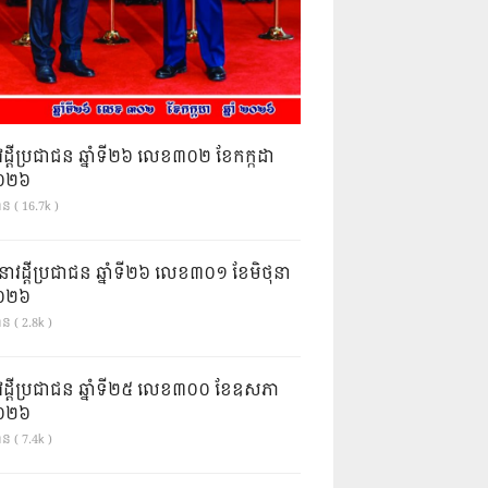
វដ្តីប្រជាជន ឆ្នាំទី២៦ លេខ៣០២ ខែកក្កដា
ំ២០២៦
ាន ( 16.7k )
នាវដ្ដីប្រជាជន ឆ្នាំទី២៦ លេខ៣០១ ខែមិថុនា
ំ២០២៦
ន ( 2.8k )
វដ្តីប្រជាជន ឆ្នាំទី២៥ លេខ៣០០ ខែឧសភា
ំ២០២៦
ន ( 7.4k )