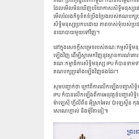
គណៈប្រតិភូរដ្ឋសភាកម្ពុជា ក៏បានសម្តែងកា
ដែលមើលមិនឃើញបរិយាកាសសិទ្ធិមនុស្សនៅកម
មើលរំលងកិច្ចខិតខំប្រឹងប្រែងរបស់គណបក
សិទ្ធិមនុស្សប្រកបដោយ ភាពចាស់ទុំរបស់ប្
នយោបាយមួយទៅវិញ។
នៅក្នុងសេចក្តីសម្រេចរបស់គណៈកម្មសិទ្ធិ
ឡើងវិញ ដើម្បីស្តារមកវិញនូវស្ថានការណ៍គោរ
គណៈកម្មាធិការសិទ្ធិមនុស្ស IPU ក៏បានទាមទ
គណបក្សប្រឆាំងឡើងវិញផងដែរ។
សូមបញ្ជាក់ថា ក្រៅពីការលើកឡើងបញ្ហាសិទ្ធ
IPU ក៏បានលើកឡើងពីការអនុវត្តន៍បញ្ហាសិ
ម៉ាឡេស៊ី ហ្វីលីពីន អ៉ីស្រាអែល ប៉ាឡេស្ទីន កុង
សេណេហ្គាល់ និងម៉ូរីតានៀ៕