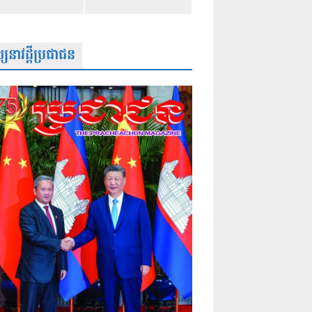
សនាវដ្តីប្រជាជន