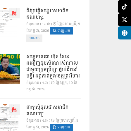
ជីវប្រវត្តិសង្ខេបសមាជិក
គណបក្ស
ថ្ងៃ​ព្រហស្បតិ៍, 9
ចំនួនអាន ( 12.1k )
ខែ​កក្កដា, 2026
ទាញយក
104 KB
សម្តេចតេជោ ហ៊ុន សែន
អញ្ជើញជួបសំណេះសំណាល
ជាមួយក្រុមប្រឹក្សា ថ្នាក់ដឹកនាំ
មន្ទីរ អង្គភាពក្នុងខេត្តព្រះវិហារ
ថ្ងៃ​សុក្រ, 10 ខែ​
ចំនួនអាន ( 4.7k )
កក្កដា, 2026
ពាក្យសុំចូលជាសមាជិក
គណបក្ស
ថ្ងៃ​ព្រហស្បតិ៍, 9
ចំនួនអាន ( 4.3k )
ខែ​កក្កដា, 2026
ទាញយក