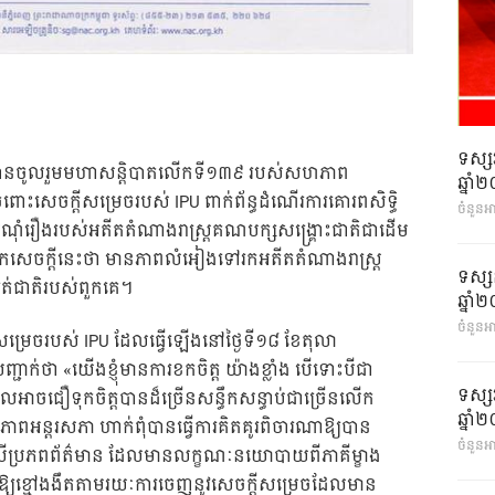
ទស្ស
 ដែលបានចូលរួមមហាសន្តិបាតលើកទី១៣៩ របស់សហភាព
ឆ្នា
ចំពោះសេចក្តីសម្រេចរបស់ IPU ពាក់ព័ន្ធដំណើរការគោរពសិទ្ធិ
ចំនួនអ
ិងសំណុំរឿងរបស់អតីតតំណាងរាស្ត្រគណបក្សសង្គ្រោះជាតិជាដើម
ទុកសេចក្តីនេះថា មានភាពលំអៀងទៅរកអតីតតំណាងរាស្ត្រ
ទស្ស
បត់ជាតិរបស់ពួកគេ។
ឆ្នា
ចំនួនអា
្តីសម្រេចរបស់ IPU ដែលធ្វើឡើងនៅថ្ងៃទី១៨ ខែតុលា
ជាក់ថា «យើងខ្ញុំមានការខកចិត្ត យ៉ាងខ្លាំង បើទោះបីជា
ទស្ស
ដែលអាចជឿទុកចិត្តបានដ៏ច្រើនសន្ធឹកសន្ធាប់ជាច្រើនលើក
ឆ្នា
ភាពអន្តរសភា ហាក់ពុំបានធ្វើការគិតគូរពិចារណាឱ្យបាន
ចំនួនអា
លើប្រភពព័ត៌មាន ដែលមានលក្ខណៈនយោបាយពីភាគីម្ខាង
ឱ្យខ្មៅងងឹតតាមរយៈការចេញនូវសេចក្តីសម្រេចដែលមាន