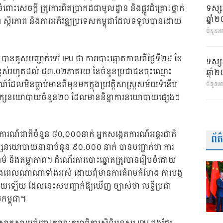
ទស្ស
េចក្តី ត្រូវការពិតប្រាកដជាមូលដ្ឋាន និងផ្លូវដ៏គ្រោះថ្នាក់
ឆ្នា
ាព ស្ថិរភាព និងការអភិវឌ្ឍប្រទេសកម្ពុជាដែលទទួលបានដោយ
ចំនួនអា
ុជា បានគូសបញ្ជាក់ទៅ IPU ថា ការបោះឆ្នោតកាលពីថ្ងៃទី២៩ ខែ
ទស្ស
ដ៏ខ្ពស់រហូតដល់ ៨៣.០២ភាគរយ នៃចំនួនប្រជាជនចុះឈ្មោះ
ឆ្នា
៍ដែលមិនធ្លាប់មានពីមុនមកក្នុងប្រវត្តិសាស្រ្តសម័យទំនើប
ចំនួនអ
បក្សនយោបាយចំនួន២០ ដែលមាននិន្នាការនយោបាយផ្សេងៗ
តការណ៍ជាតិចំនួន ៨០,០០០នាក់ អ្នកសង្កេតការណ៍អន្តរជាតិ
ព័
្សនយោបាយនានាចំនួន ៩០.០០០ នាក់ បានបញ្ជាក់ថា ការ
តិធម៌ និងតម្លាភាព។ ដំណើរការបោះឆ្នោតត្រូវបានរៀបចំដោយ
ើរជាងពេលណាណាទាំងអស់ ដោយពុំមានការគំរាមកំហែង ការបង្ក
ួយទ្បើយ ដែលនេះសបញ្ជាក់ឱ្យឃើញ ច្បាស់ថា លទ្ធិប្រជា
កម្ពុជា។