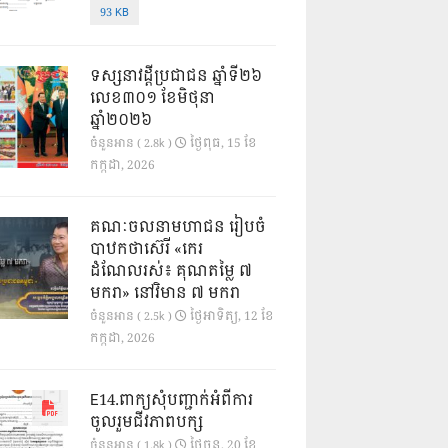
93 KB
ទស្សនាវដ្ដីប្រជាជន ឆ្នាំទី២៦
លេខ៣០១ ខែមិថុនា
ឆ្នាំ២០២៦
ថ្ងៃ​ពុធ, 15 ខែ​
ចំនួនអាន ( 2.8k )
កក្កដា, 2026
គណៈចលនាមហាជន រៀបចំ
បាឋកថាស៊េរី «កេរ
ដំណែលរស់៖ គុណតម្លៃ ៧
មករា» នៅវិមាន ៧ មករា
ថ្ងៃ​អាទិត្យ, 12 ខែ​
ចំនួនអាន ( 2.5k )
កក្កដា, 2026
E14.ពាក្យសុំបញ្ជាក់អំពីការ
ចូលរួមជីវភាពបក្ស
ថ្ងៃ​ចន្ទ, 20 ខែ​
ចំនួនអាន ( 1.8k )