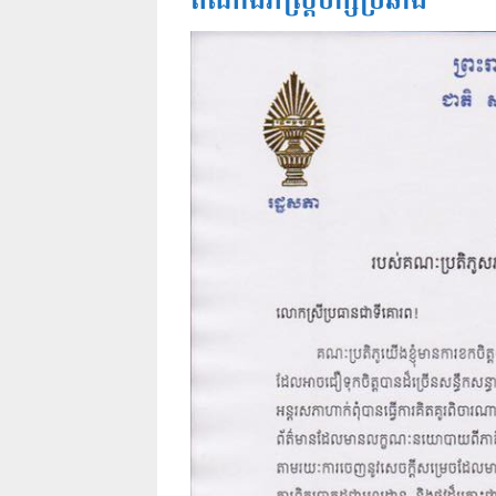
តំណាងរាស្ត្របក្សប្រឆាំង