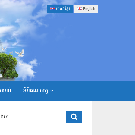
ភាសាខ្មែរ
English
ងការណ៍
អំពីគណបក្ស
ស្វែងរក