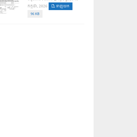
កក្កដា, 2026
ទាញយក
96 KB