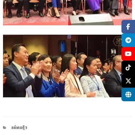
CATEGORIES
ពត៌មានថ្មីៗ