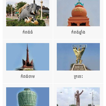
កំពង់ធំ
កំពង់ឆ្នាំង
កំពង់ចាម
ក្រចេះ