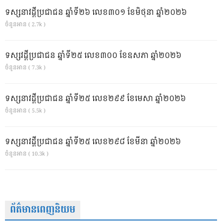
ទស្សនាវដ្ដីប្រជាជន ឆ្នាំទី២៦ លេខ៣០១ ខែមិថុនា ឆ្នាំ២០២៦
ចំនួនអាន ( 2.7k )
ទស្សវដ្តីប្រជាជន ឆ្នាំទី២៥ លេខ៣០០ ខែឧសភា ឆ្នាំ២០២៦
ចំនួនអាន ( 7.3k )
ទស្សនាវដ្ដីប្រជាជន ឆ្នាំទី២៥ លេខ២៩៩ ខែមេសា ឆ្នាំ២០២៦
ចំនួនអាន ( 5.5k )
ទស្សនាវដ្ដីប្រជាជន ឆ្នាំទី២៥ លេខ២៩៨ ខែមីនា ឆ្នាំ២០២៦
ចំនួនអាន ( 10.3k )
ព័ត៌មានពេញនិយម