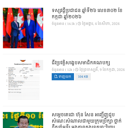
ទស្សវដ្តីប្រជាជន ឆ្នាំទី២៦ លេខ៣០២ ខែ
កក្កដា ឆ្នាំ២០២៦
ថ្ងៃ​អង្គារ, 4 ខែ​សីហា, 2026
ចំនួនអាន ( 14.5k )
ជីវប្រវត្តិសង្ខេបសមាជិកគណបក្ស
ថ្ងៃ​ព្រហស្បតិ៍, 9 ខែ​កក្កដា, 2026
ចំនួនអាន ( 12k )
ទាញយក
104 KB
សម្តេចតេជោ ហ៊ុន សែន អញ្ជើញជួប
សំណេះសំណាលជាមួយក្រុមប្រឹក្សា ថ្នាក់
ដឹកនាំមន្ទីរ អង្គភាពក្នុងខេត្តព្រះវិហារ