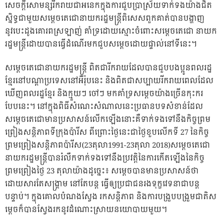
សេចក្តីសោមន្សរីករាយជាអនេកក្នុងការជួបប្រាស្រ័យទាក់ទងយ៉ាងជិត
ស្និទ្ធជាមួយសម្តេចតេជោនាយករដ្ឋមន្រ្តីពិសេសពួកគាត់បានបង្ហាញ
នូវបេះដូងគោរពស្រឡាញ់​ គាំទ្រ​ដោយស្មោះចំពោះសម្តេចតេជោ​ នាយក
រដ្ឋមន្ត្រីដោយបានធ្វើដំណើរមកជួបសម្តេចដោយផ្ទាល់នៅទីនេះ។
សម្តេចតេជោនាយករដ្ឋមន្ត្រី​ ពិតជារីករាយដែលបានជួបបងប្អូនពលរដ្ឋ
ខ្មែរនៅបណ្តាប្រទេសនៅអឺរ៉ុបនេះ និងពិតជាសប្បាយរីករាយពេលដែល
ឃើញពលរដ្ឋខ្មែរ និងក្មួយៗ ចៅៗ មកគាំទ្រសម្តេចយ៉ាងច្រើនកុះករ
បែបនេះ។​ នៅក្នុងពិធីសំណេះសំណាលនេះប្រធានបទសំខាន់ដែល
សម្ដេចតេជោមានប្រសាសន៍លើកឡើងនោះគឺទាក់ទងទៅនឹងកិច្ចព្រម
ព្រៀងសន្តិភាពទីក្រុងប៉ារីស ពីព្រោះថ្ងៃនេះជាថ្ងៃខួបលើកទី 27 នៃកិច្ច
ព្រមព្រៀងសន្តិភាពប៉ារីស(23តុលា1991-23តុលា 2018)សម្តេចតេជោ​
នាយករដ្ឋមន្ត្រីបានរំលឹកទាក់ទងទៅនឹងប្រវត្តិនៃការកើតឡើងនៃកិច្ច
ព្រមព្រៀងថ្ងៃ 23 តុលាយ៉ាងដូច្នេះ៖ សម្តេចបានមានប្រសាសន៍ថា
ដោយសារតែសង្គ្រាម នៅតែបន្ត ធ្វើឲ្យប្រជាជនរងទុក្ខវេទនាជាបន្ត
បន្ទាប់។ ក្នុងគោលបំណងស្វែង រកសន្តិភាព និងការបង្រួបបង្រួមជាតិស
ម្តេចក៏បានស្វែងរកនូវដំណោះស្រាយនយោបាយមួយ។