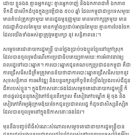
ដោយ ខ្លួនឯង គ្មានអ្នកឈ្នះ គ្មានអ្នកចាញ់ និងឯកភាពជាតិ ឯកភាព
ទឹកដី ជាលើកដំបូងក្នុងប្រវត្តិជាង ៥០០ ឆ្នាំ ដែលកម្ពុជាជាប្រទេសមួយ
មានតំបន់ត្រួតត្រាមួយ​ មានរដ្ឋធម្មនុញ្ញមួយ​ មានមហាក្សត្រមួយ​ មាន
រាជរដ្ឋាភិបាលតែមួយ​ មានកម្លាំងប្រដាប់អាវុធតែមួយ គ្មានការបែងចែក
ដែលយើងទាំងអស់គ្នាត្រូវរួមគ្នារក្សា នូវ សន្តិភាពនេះ។
សម្តេចតេជោនាយករដ្ឋមន្ត្រី​ បានថ្លែងប្រាប់បងប្អូនខ្មែរនៅក្រៅស្រុក
ដែលបានចូលរួមដំណើរការប្រជាធិបតេយ្យតាមរយៈការអំពាវនាវឲ្យ
ពលរដ្ឋទៅបោះឆ្នោត។ ការបោះឆ្នោតជូនគណបក្សប្រជាជនកម្ពុជា គឺជា
ការជ្រើសរើសដ៏ត្រឹមត្រូវមានន័យថាជាការបោះឆ្នោតជ្រើសរើសយកនូវ
សុខសន្តិភាព​ ការអភិវឌ្ឍ និងបន្តររក្សានូវកិច្ចខិតខំប្រឹងប្រែងរបស់ជីដូន
ជីតារបស់ខ្លួន។ ក្នុងឱកាសនោះផងដែរសម្ដេចតេជោនាយករដ្ឋមន្ត្រី ក៏
ពានផ្ដល់ជូននូវសៀវភៅចំនួនពីរក្បាល គឺសៀវភៅបណ្ឌិត អ៊ូ ចុង និង
សៀវភៅភិរម្យអ៊ូ(ក្រមង៉ុយ)ចែកជូនប្រជាពលរដ្ឋ ក៏ដូចជាសិស្សនិស្សិត
ដែលបានចូលរួមនៅក្នុងឱកាសនោះផងដែរ។
មុននឹងបញ្ចប់ពិធីសំណេះសំណាលសម្ដេចតេជោនាយករដ្ឋមន្រ្តីបាន
ជូនពរដល់បងប្អូនប្រជាពលរដ្ឋខ្មែរដែលរស់នៅបណ្តាប្រទេសប៉ែកអឺរ៉ុប