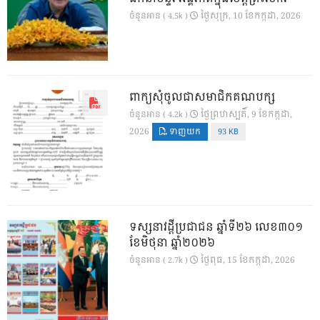
ថ្ងៃ​សុក្រ, 10 ខែ​កក្កដា, 2026
ចំនួនអាន ( 4.5k )
ពាក្យសុំចូលជាសមាជិកគណបក្ស
ថ្ងៃ​ព្រហស្បតិ៍, 9 ខែ​កក្កដា,
ចំនួនអាន ( 4.2k )
2026
ទាញយក
93 KB
ទស្សនាវដ្ដីប្រជាជន ឆ្នាំទី២៦ លេខ៣០១
ខែមិថុនា ឆ្នាំ២០២៦
ថ្ងៃ​ពុធ, 15 ខែ​កក្កដា, 2026
ចំនួនអាន ( 2.7k )