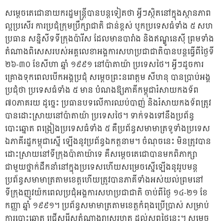
សម្តេចតេជោនាយករដ្ឋមន្ត្រីបានបន្តទៀតថា អ្វីៗស្ថិតនៅក្នុងស្ថានភាព
ល្អប្រសើរ ការប្រជុំក្រុមប្រឹក្សាជាតិ ជាន់ខ្ពស់ បូកប្រទេសធំទាំង ៥ សហ
ប្រធាន សន្និសីទទីក្រុងប៉ារីស ដែលមានបារាំង និងឥណ្ឌូនេស៊ី ព្រមទាំង
តំណាងពិសេសរបស់អគ្គលេខាអង្គការសហប្រជាជាតិបានបន្តធ្វើពីថ្ងៃទី
២៦-៣០ ខែសីហា ឆ្នាំ ១៩៩១ នៅប៉ាតាយ៉ា ប្រទេសថៃ។ អ្វីៗដូចការ
គ្រោងទុកពេលបើកអង្គប្រជុំ សម្តេចព្រះនរោត្តម សីហនុ បានប្រាប់អង្គ
ប្រជុំថា ប្រទេសធំទាំង ៥ មាន បំណងឱ្យភាគីកម្ពុជារំសាយកងទ័ព
៧០ភាគរយ ដូច្នេះ ប្រធានបទលើការឈប់បាញ់ និងរំសាយកងទ័ពត្រូវ
បានដោះស្រាយនៅប៉ាតាយ៉ា ប្រទេសថៃ។ ទាក់ទងទៅនឹងប្រព័ន្ធ
បោះឆ្នោត ពង្រៀងប្រទេសធំទាំង ៥ គឺប្រព័ន្ធសមាមាត្រទូទាំងប្រទេស
ឯភាគីរដ្ឋកម្ពុជាស្នើ ឡើងនូវប្រព័ន្ធឯកត្តនាម។ ចំណុចនេះ មិនត្រូវបាន
ដោះស្រាយនៅទីក្រុងប៉ាតាយ៉ាទេ គឺសម្តេចតេជោបានមកពិភាក្សា
ជាមួយថ្នាក់ដឹកនាំនៅក្នុងប្រទេសហើយសម្រេចស្នើឡើងនូវរូបមន្ត
ប្រព័ន្ធសមាមាត្រតាមខេត្តហើយត្រូវបានភាគីទាំងអស់យល់ព្រមនៅ
ទីក្រុងញូវយ៉កពេលប្រជុំអង្គការសហប្រជាជាតិ​ ចាប់ពីថ្ងៃ ១៤-២១ ខែ
កញ្ញា ឆ្នាំ ១៩៩១។ ប្រព័ន្ធសមាមាត្រតាមខេត្តកំពុងប្រើប្រាស់ សម្រាប់
ការបោះឆ្នោត ជ្រើសរើសតំណាងរាស្រ្តរហូត ដល់សព្វថ្ងៃនេះ។​ សម្តេច