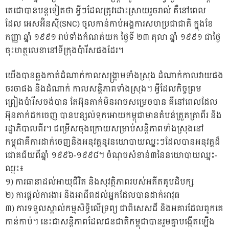
តេជោបានបន្តទៀតថា អ្វីៗដែលត្រូវដោះស្រាយរួចរាល់​ គឺនៅពេល
ដែល អេសអ៊ិនស៊ី(SNC) ចូលកាន់កាប់អង្គការសហប្រជាជាតិ ក្នុងខែ
កញ្ញា ឆ្នាំ ១៩៩១ រាប់ទាំងកំណត់យក ថ្ងៃទី ២៣ តុលា ឆ្នាំ ១៩៩១ ជាថ្ងៃ
ចុះហត្ថលេខានៅទីក្រុងប៉ារីសផងដែរ។
យើងបានឆ្លងកាត់ដំណាក់កាលសង្រ្គាមទាំងស្រុង ដំណាក់កាលវាយផង
ចរចាផង និងដំណាក់ កាលសន្តិភាពទាំងស្រុង។ អ្វីដែលកិច្ចព្រម
ព្រៀងប៉ារីសចង់បាន តែអ៊ុនតាក់មិនអាចសម្រេចបាន គឺនៅពេលដែល
អ៊ុនតាក់ដកចេញ បានបន្សល់ទុកអោយកម្ពុជាមានតំបន់ត្រួតត្រាពីរ និង
រដ្ឋាភិបាលពីរ។ ជម្រើសចុងក្រោយសម្រាប់សន្តិភាពទាំងស្រុងនៅ
កម្ពុជាគឺការដាក់ចេញនិងអនុវត្តនូវនយោបាយឈ្នះៗដែលបានអនុវត្តដ៏
ជោគជ័យពីឆ្នាំ ១៩៩៦-១៩៩៨។ ចំណុចសំខាន់៣នៃនយោបាយឈ្នះ-
ឈ្នះ៖
១) ការធានាដល់អាយុជីវិត និងសុវត្ថិភាពរបស់អតីតគូបដិបក្ស
២) ការផ្តល់ការងារ និងអាជីពដល់អ្នកដែលបានដាក់អាវុធ
៣) ការទទួលស្គាល់កម្មសិទ្ធិលើទ្រព្យ ជាពិសេសដី និងអគារដែលពួកគេ
កាន់កាប់។ នេះជាសន្តិភាពដែលជនជាតិកម្ពុជាបានរួមគ្នាបង្កើតឡើង