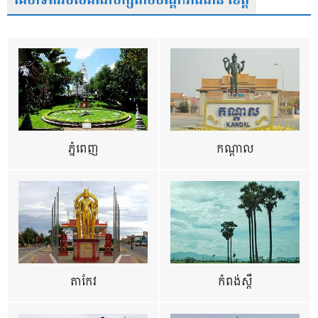
គេហទំព័ររបស់គណបក្សតាមបណ្តារាជធានី ខេត្ត
ភ្នំពេញ
កណ្តាល
តាកែវ
កំពង់ស្ពឺ