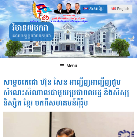
Skip
ភាសាខ្មែរ
English
to
content
វិមាន៧មករា
គណបក្សប្រជាជនកម្ពុជា
Menu
សម្តេចតេជោ ហ៊ុន សែន អញ្ជើញអញ្ជើញជួប
សំណេះសំណាលជាមួយប្រជាពលរដ្ឋ និងសិស្ស
និស្សិត ខ្មែរ មកពីសហគមន៍អ៉ឺរ៉ុប