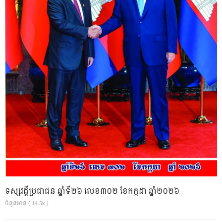
ទស្សវដ្តីប្រជាជន ឆ្នាំទី២៦ លេខ៣០២ ខែកក្កដា ឆ្នាំ២០២៦
ចំនួនអាន ( 14.5k )