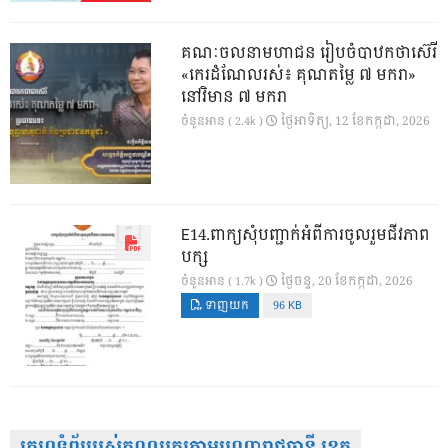
គណៈចលនាមហាជន រៀបចំបាឋកថាស៊េរី
«កេរដំណែលរស់៖ គុណតម្លៃ ៧ មករា»
នៅវិមាន ៧ មករា
ថ្ងៃ​អាទិត្យ, 12 ខែ​កក្កដា, 2026
ចំនួនអាន ( 2.4k )
E14.ពាក្យសុំបញ្ជាក់អំពីការចូលរួមជីវភាព
បក្ស
ថ្ងៃ​ចន្ទ, 20 ខែ​កក្កដា, 2026
ចំនួនអាន ( 1.7k )
ទាញយក
96 KB