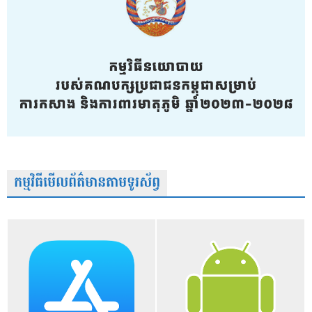
កម្មវិធីមើលព័ត៌មានតាមទូរស័ព្វ