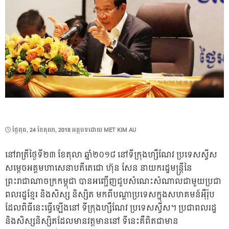
POSTED
ថ្ងៃ​ពុធ, 24 ខែ​តុលា, 2018
អត្ថបទដោយ
MET KIM AU
ON
នៅរាត្រីថ្ងៃទី២៣ ខែតុលា ឆ្នាំ២០១៨ នៅទីក្រុងហ្សឺណែវ ប្រទេសស្វីស
សម្តេចអគ្គមហាសេនាបតីតេជោ ហ៊ុន សែន នាយករដ្ឋមន្រ្តីនៃ
ព្រះរាជាណាចក្រកម្ពុជា បានអញ្ជើញជួបសំណេះសំណាលជាមួយប្រជា
ពលរដ្ឋខ្មែរ និងសិស្ស និស្សិត មកពីបណ្ដាប្រទេសក្នុងសហគមន៍អ៉ឺរ៉ុប​
ដែលពិធីនេះធ្វើឡើងនៅ​ ទីក្រុងហ្សឺណែវ​ ប្រទេសស្វីស។ ប្រជាពលរដ្ឋ
និងសិស្សនិស្សិតដែលមានវត្តមាននៅ ទីនេះគឺពិតជាមាន