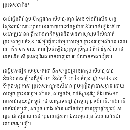
ប្រទេសបារាំង។
ចាប់ផ្តើមពីជំនួបបើកផ្លូវរវាង សីហនុ-ហ៊ុន សែន ទាំងពីរលើក ចរន្ត
ស្វែងរកដំណោះស្រាយនយោបាយនៅកម្ពុជាកាន់តែរីកធំឡើងវេទិកា
ចរចាត្រូវបានពង្រីករវាងភាគីកម្ពុជានិងមានការចូលរួមពីសំណាក់
ប្រទេសមួយចំនូន។ដើម្បីធ្វើការជាមួយសម្តេច ព្រះនរោត្តមសីហនុ ពេល
នោះគឺតាមតាមរយៈការរៀបចំឡើងនូវក្រុម ប្រឹក្សាជាតិជាន់ខ្ពស់ ហៅថា
អេស អិន ស៊ី (SNC) ដែលចែកចេញជា ៣ ដំណាក់កាលទៀត។
ជាថ្មីម្តងទៀត សម្តេចតេជោ និងសម្តេចព្រះនរោត្តម សីហនុ បាន
ខិតខំសារជាថ្មី នៅថ្ងៃទី ០២ និងថ្ងៃទី ០៤ ខែ មិថុនា ឆ្នាំ ១៩៩១ នៅ
ទីក្រុងហ្សាកាតា ប្រទេសឥណ្ឌូនេស៊ីបានព្រមព្រៀងគ្នាជាសម្ងាត់ ដោយ
សម្តេច ព្រះនរោត្តម សីហនុ, សម្តេចម៉ែ, រាជវង្សានុវង្ស នឹងយាងមក
រួមរស់ជាមួយរដ្ឋកម្ពុជា ដោយរក្សាទុកនូវរដ្ឋធម្មនុញ្ញ, ទង់ជាតិ, ភ្លេងជាតិ
របស់រដ្ឋកម្ពុជា, សម្តេច ហេង សំរិន នៅតែជាប្រធានក្រុមប្រឹក្សារដ្ឋ ស
ម្តេច ជា ស៊ីម នៅតែជាប្រធានរដ្ឋសភា ឯសម្តេចហ៊ុន សែន នៅតែជា
នាយករដ្ឋមន្ត្រី។