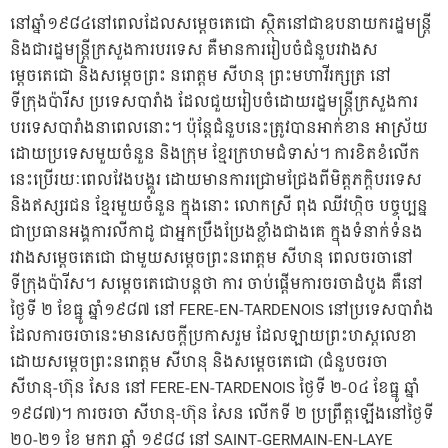
នៅឆ្នាំ១៩៨៤នៅពេលដែលសម្តេចតេជោ​ ស្ថិតនៅជាឧបនាយករដ្ឋមន្រ្តី
និងជារដ្ឋមន្រ្តីក្រសួងការបរទេស គឺមានការរៀបចំជំនួបរវាងស
ម្តេចតេជោ និងសម្តេច​ព្រះ នរោត្តម សីហនុ ព្រះ​មហា​វីរក្សត្រ​ នៅ
ទីក្រុងប៉ារីស ប្រទេសបារាំង ដែលជួយរៀបចំដោយរដ្ឋមន្រ្តីក្រសួងការ
បរទេសបារាំងនាពេលនោះ។​ ប៉ុន្តែជំនួបនេះត្រូវបានអាក់ខាន អាស្រ័យ
ដោយប្រទេសមួយចំនួន និងក្រុម ខ្មែរក្រហមជំទាស់។ ការខិតខំលើក
នេះប្រើរយៈពេលវែងបង្គួរ ដោយមានការជ្រោមជ្រែងពីមិត្តភក្តិបរទេស
និងឥស្សរជន ខ្មែរមួយចំនួន ក្នុងនោះ លោកស្រី ពុង ឈីវហ្កិច បច្ចុប្បន្ន
ជាប្រធានអង្គការលីកាដូ ជាអ្នកប្រឹងប្រែងខ្លាំងជាងគេ ក្នុងទំនាក់ទំនង
រវាងសម្តេចតេជោ ជាមួយសម្តេចព្រះនរោត្តម សីហនុ ពេលចរចានៅ
ទីក្រុងប៉ារីស។ សម្តេចតេជោបន្តថា ការ ចាប់ផ្តើមការចរចាដំបូង គឺនៅ
ថ្ងៃទី ២ ខែធ្នូ ឆ្នាំ១៩៨៧ នៅ FERE-EN-TARDENOIS នៅប្រទេសបារាំង
ដែលការចរចានេះមានសេចក្តីប្រកាសរួម ដែលឡាយព្រះហស្តលេខា
ដោយសម្តេចព្រះនរោត្តម សីហនុ និងសម្តេចតេជោ (ជំនួបចរចា
សីហនុ-ហ៊ុន សែន នៅ FERE-EN-TARDENOIS ថ្ងៃទី ២-០៤ ខែធ្នូ ឆ្នាំ
១៩៨៧)។ ការចរចា សីហនុ-ហ៊ុន សែន លើកទី ២ ប្រព្រឹត្តឡើងនៅថ្ងៃទី
២០-២១ ខែ មករា ឆ្នាំ ១៩៨៨ នៅ SAINT-GERMAIN-EN-LAYE