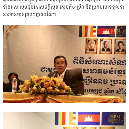
ទាំងអស់ សូមជួបតែសេចក្តីសុខ សេចក្តីចម្រើន និងប្រកបរបរទទួលទា
ននមានបានគ្រប់ៗគ្នាផងដែរ៕