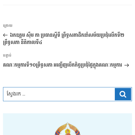
ការ​
អត្ថបទ
ក្រោយ
នាំទិស​
មុន
ឯកឧត្តម ស៊ឹម កា ប្រធានស្ដីទី ព្រឹទ្ធសភាដឹកនាំសម័យប្រជុំលើកទី២
ប្រកាស
ព្រឹទ្ធសភា នីតិកាលទី៤
អត្ថបទ
បន្ទាប់
បន្ទាប់
គណៈកម្មការទី១០ព្រឹទ្ធសភា អញ្ជើញបើកកិច្ចប្រជុំផ្ទៃក្នុងគណៈកម្មការ
ស្វែ