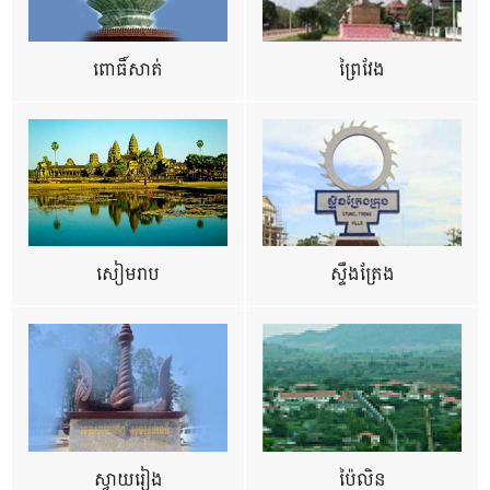
ពោធិ៍សាត់
ព្រៃវែង
សៀមរាប
ស្ទឹងត្រែង
ស្វាយរៀង
ប៉ៃលិន