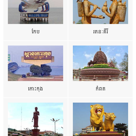
កែប
រតនៈគីរី
កោះកុង
កំពត