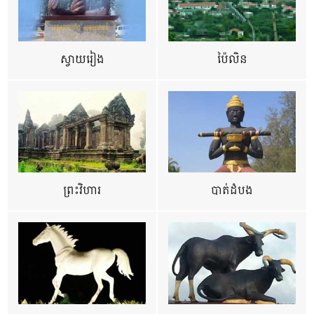
ស្វាយរៀង
ប៉ៃលិន
ព្រះវិហារ
បាត់ដំបង