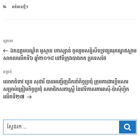
CATEGORIES
ពត៌មានថ្មីៗ
ការ​
អត្ថបទ
ក្រោយ
នាំទិស​
មុន
ឯកឧត្តមបណ្ឌិត អូស្មាន ហាស្សាន់ ចូលរួមសន្និសីទទ្រព្យគរុភណ្ឌឥស្លាម
ប្រកាស
សាកលលើកទី៦ ឆ្នាំ២០១៨ នៅទីក្រុងបាងកក ប្រទេសថៃ
អត្ថបទ
បន្ទាប់
បន្ទាប់
លោកជំទាវ ឃួន សុដារី បានអញ្ជើញដឹកនាំកិច្ចប្រជុំ ក្រុមការងារខ្លឹមសារ
សម្រាប់ត្រៀមកិច្ចប្រជុំ សមាជិកសភាស្រ្តី នៃវេទិកាសភាអាសុី-ប៉ាសុីហ្វិក
លើកទី២៧
ស្វែ