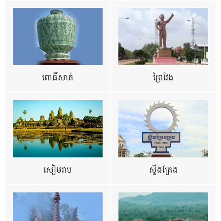
ពោធិ៍សាត់
ព្រៃវែង
សៀមរាប
ស្ទឹងត្រែង