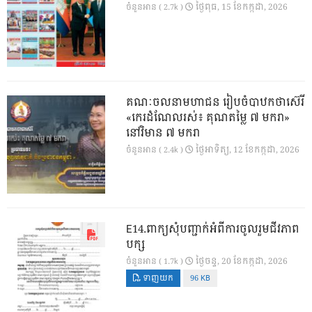
ថ្ងៃ​ពុធ, 15 ខែ​កក្កដា, 2026
ចំនួនអាន ( 2.7k )
គណៈចលនាមហាជន រៀបចំបាឋកថាស៊េរី
«កេរដំណែលរស់៖ គុណតម្លៃ ៧ មករា»
នៅវិមាន ៧ មករា
ថ្ងៃ​អាទិត្យ, 12 ខែ​កក្កដា, 2026
ចំនួនអាន ( 2.4k )
E14.ពាក្យសុំបញ្ជាក់អំពីការចូលរួមជីវភាព
បក្ស
ថ្ងៃ​ចន្ទ, 20 ខែ​កក្កដា, 2026
ចំនួនអាន ( 1.7k )
ទាញយក
96 KB