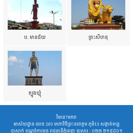
ប. មានជ័យ
ព្រះសីហនុ
ត្បូងឃ្មុំ
វិមាន7មករា
អាស័យដ្ឋាន លេខ 203 មហាវិថីព្រះនរោត្តម ភូមិ13 សង្កាត់ទន្លេ
បាសាក់ ខណ្ឌចំការមន រាជធានីភ្នំពេញ ទូរសារ : ០២៣ ២១៥៨០១