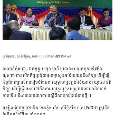
POSTED
ថ្ងៃ​អង្គារ, 20 ខែ​វិច្ឆិកា, 2018
អត្ថបទដោយ
MET KIM AU
ON
រាជធានី​ភ្នំពេញ៖ ឯកឧត្ដម ហ៊ុន ម៉ានី ​ប្រធាន​គណៈកម្មការ​ទី​៧​នៃ​
រដ្ឋសភា បាន​បើក​កិច្ចប្រជុំជាមួយក្រសួងអប់រំយុវជននិងកីឡា ដើម្បី​ធ្វើ​
កិច្ច​ពិភាក្សា​លើ​ការ​រៀប​ចំ​ផែនការ​យុទ្ធសាស្ត្រ​ក្នុង​វិស័យ​អប់រំ យុវជន និង​
កីឡា ដើម្បី​ឆ្លើយតប​ទៅ​នឹង​ការ​អនុវត្ត​យុទ្ធសាស្ត្រ​ចតុកោណ​ដំណាក់​
កាល​ទី​៤ និង​គោល​នយោបាយ​ស្តី​ពី​សាលា​រៀន​ជំនាន់​ថ្មី ។
រសៀល​ថ្ងៃ​ចន្ទ ១២​កើត ខែកត្តិក ឆ្នាំ​ច សំរឹទ្ធិស័ក ព.ស.២៥៦២ ត្រូវនឹង
ថ្ងៃទី១៩ ខែ​វិច្ឆិកា​ ឆ្នាំ​២០១៨