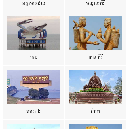
ឧត្ដរមានជ័យ
មណ្ឌលគីរី
កែប
រតនៈគីរី
កោះកុង
កំពត