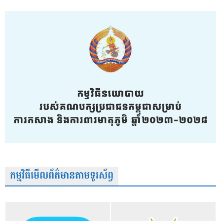
កម្មវិធីមើលព័ត៌មានតាមទូរស័ព្វ