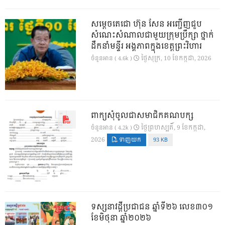
សម្តេចតេជោ ហ៊ុន សែន អញ្ជើញជួប
សំណេះសំណាលជាមួយក្រុមប្រឹក្សា ថ្នាក់
ដឹកនាំមន្ទីរ អង្គភាពក្នុងខេត្តព្រះវិហារ
ថ្ងៃ​សុក្រ, 10 ខែ​កក្កដា, 2026
ចំនួនអាន ( 4.6k )
ពាក្យសុំចូលជាសមាជិកគណបក្ស
ថ្ងៃ​ព្រហស្បតិ៍, 9 ខែ​កក្កដា,
ចំនួនអាន ( 4.2k )
2026
ទាញយក
93 KB
ទស្សនាវដ្ដីប្រជាជន ឆ្នាំទី២៦ លេខ៣០១
ខែមិថុនា ឆ្នាំ២០២៦