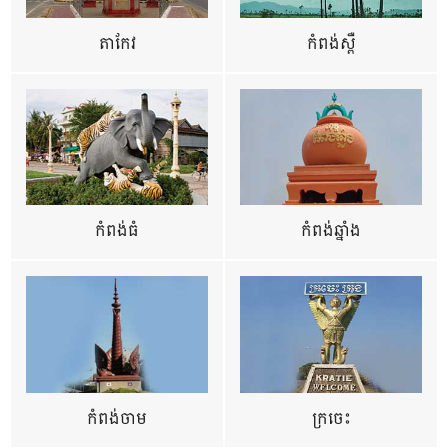
តាកែវ
កំពង់ស្ពឺ
កំពង់ធំ
កំពង់ឆ្នាំង
កំពង់ចាម
ក្រចេះ