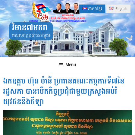
Skip
ភាសាខ្មែរ
English
to
content
វិមាន៧មករា
គណបក្សប្រជាជនកម្ពុជា
Menu
ឯកឧត្ដម ហ៊ុន ម៉ានី ​ប្រធាន​គណៈកម្មការ​ទី​៧​នៃ​
រដ្ឋសភា បាន​បើក​កិច្ចប្រជុំជាមួយក្រសួងអប់រំ
យុវជននិងកីឡា