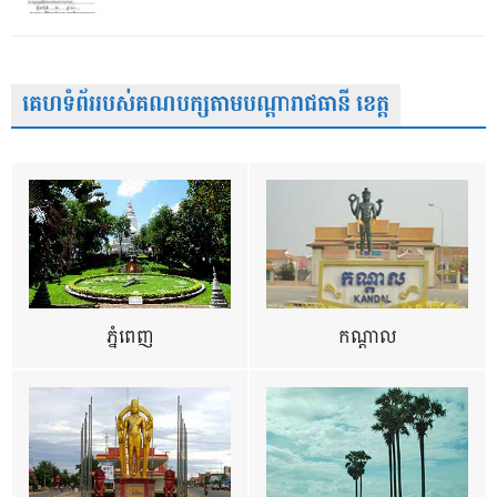
គេហទំព័ររបស់គណបក្សតាមបណ្តារាជធានី ខេត្ត
ភ្នំពេញ
កណ្តាល