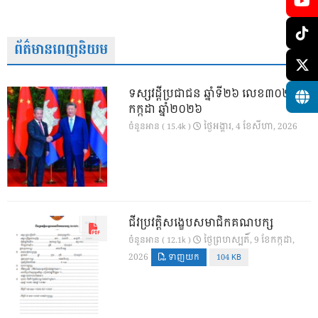
ព័ត៌មានពេញនិយម
ទស្សវដ្តីប្រជាជន ឆ្នាំទី២៦ លេខ៣០២ ខែ
កក្កដា ឆ្នាំ២០២៦
ថ្ងៃ​អង្គារ, 4 ខែ​សីហា, 2026
ចំនួនអាន ( 15.4k )
ជីវប្រវត្តិសង្ខេបសមាជិកគណបក្ស
ថ្ងៃ​ព្រហស្បតិ៍, 9 ខែ​កក្កដា,
ចំនួនអាន ( 12.1k )
2026
ទាញយក
104 KB