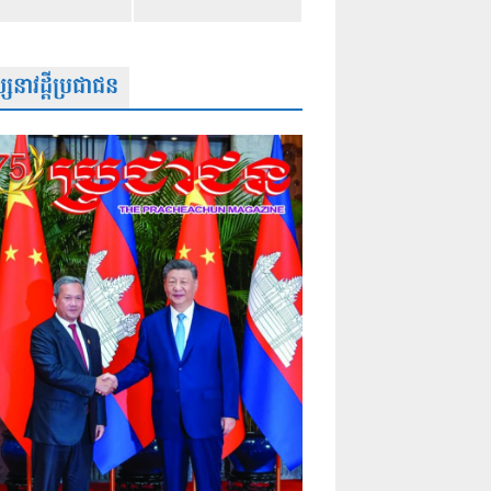
សនាវដ្តីប្រជាជន