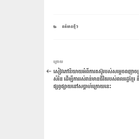
CATEGORIES
ពត៌មានថ្មីៗ
ការ​
អត្ថបទ
ក្រោយ
នាំទិស​
មុន
សៀវភៅនិយាយអំពីការតស៊ូរបស់សម្ដេចពញាចក្
ប្រកាស
សំរិន ដើម្បីការ​រស់រាន់មានជីវិតរបស់ពលរដ្ឋខ្មែរ ​នឹ
ផ្សព្វផ្សាយនៅសប្ដាហ៍ក្រោយនេះ