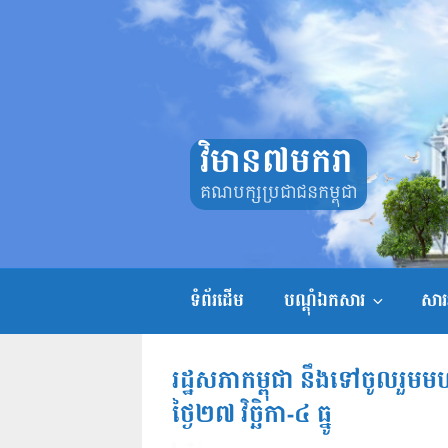
Skip
to
content
វិមាន៧មករា
គណបក្សប្រជាជនកម្ពុជា
ទំព័រដើម
បណ្តុំឯកសារ
សាររ
រដ្ឋសភាកម្ពុជា នឹងទៅចូលរួមម
ថ្ងៃ២៧ វិច្ឆិកា-៤ ធ្នូ