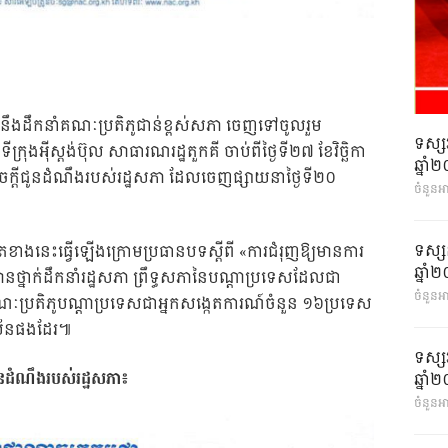
ា នឹងដឹកនាំគណៈប្រតិភូជាន់ខ្ពស់សភា ចេញទៅចូលរួម
ទស្ស
ងអ៉ីស្ដង់ប៊ុល សាធារណរដ្ឋតួកគី ចាប់ពីថ្ងៃទី២៧ ខែវិច្ឆិកា
ឆ្នា
សេចក្ដីជូនដំណឹងរបស់រដ្ឋសភា ដែលចេញផ្សាយនាថ្ងៃទី២០
ចំនួនអ
ទស្ស
តខាងនេះធ្វើឡើងក្រោមប្រធានបទស្ដីពី «ការជំរុញឱ្យមានការ
ឆ្នា
មានថ្នាក់ដឹកនាំរដ្ឋសភា ព្រឹទ្ធសភានៃបណ្ដាប្រទេសដែលជា
ចំនួនអា
ប្រតិភូបណ្ដាប្រទេសជាអ្នកសង្កេតការណ៍ចំនួន ១៦ប្រទេស
ាប័នផងដែរ៕
ទស្ស
ីជូនដំណឹងរបស់រដ្ឋសភា៖
ឆ្នា
ចំនួនអា