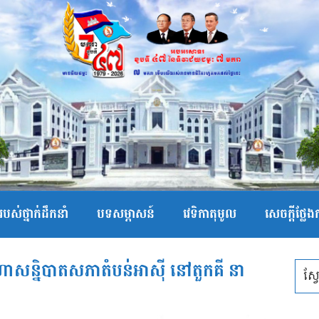
បស់ថ្នាក់ដឹកនាំ
បទសម្ភាសន៍
វេទិកាតុមូល
សេចក្ដីថ្លែ
ហាសន្និបាតសភាតំបន់អាស៊ី នៅតួកគី នា