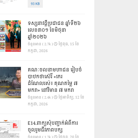
93 KB
ទស្សនាវដ្ដីប្រជាជន ឆ្នាំទី២៦
លេខ៣០១ ខែមិថុនា
ឆ្នាំ២០២៦
ថ្ងៃ​ពុធ, 15 ខែ​
ចំនួនអាន ( 2.7k )
កក្កដា, 2026
គណៈចលនាមហាជន រៀបចំ
បាឋកថាស៊េរី «កេរ
ដំណែលរស់៖ គុណតម្លៃ ៧
មករា» នៅវិមាន ៧ មករា
ថ្ងៃ​អាទិត្យ, 12 ខែ​
ចំនួនអាន ( 2.4k )
កក្កដា, 2026
E14.ពាក្យសុំបញ្ជាក់អំពីការ
ចូលរួមជីវភាពបក្ស
ថ្ងៃ​ចន្ទ, 20 ខែ​
ចំនួនអាន ( 1.7k )