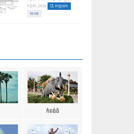
កក្កដា, 2026
ទាញយក
96 KB
ឺ
កំពង់ធំ