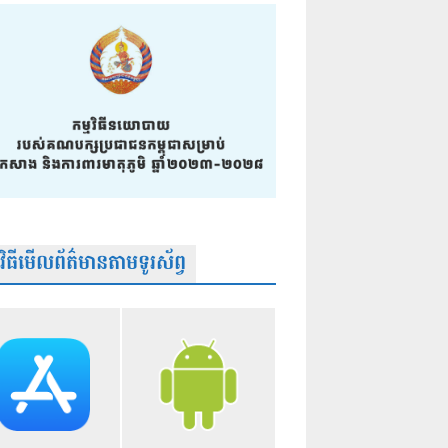
មវិធីមើលព័ត៌មានតាមទូរស័ព្វ