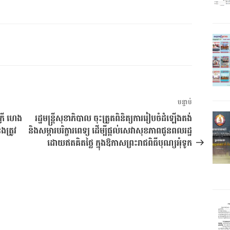
អត្ថបទ
បន្ទាប់
បន្ទាប់
រី ហេង
រដ្ឋមន្ដ្រីសុខាភិបាល ចុះត្រួតពិនិត្យការរៀបចំដំឡើងតង់
ងត្រូវ
និងសម្ភារបរិក្ខារពេទ្យ ដើម្បីផ្ដល់សេវាសុខភាពជូនពលរដ្ឋ
ដោយឥតគិតថ្លៃ ក្នុងឱកាសព្រះរាជពិធីបុណ្យអុំទូក