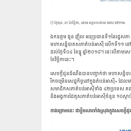
POSTED
ថ្ងៃ​ពុធ, 21 ខែ​វិច្ឆិកា, 2018
អត្ថបទដោយ
NOU SEYHA
ON
ឯកឧត្តម ងួន ញ៉ិល អនុប្រធានទី១នៃរដ្ឋសភ
មហាសន្និបាតសភាតំបន់អាស៊ី លើកទី១១ នៅទីក្រុ
ដល់ថ្ងៃទី០៤ ខែធ្នូ ឆ្នាំ២០១៨។ នេះបើតាម
ខែវិច្ឆិកានេះ។
សេចក្ដីជូនដំណឹងបានបញ្ជាក់ថា មហាសន្និបា
រីកចម្រើនសេដ្ឋកិច្ចនៅក្នុងតំបន់អាស៊ី» ដែល
សមាជិកសភាតំបន់អាស៊ីទាំង ៤២ប្រទេស គណៈ
និងអង្គការដៃគូសភាតំបន់អាស៊ីចំនួន ១០ស្ថ
ខាងក្រោមនេះ ជាខ្លឹមសារទាំងស្រុងក្នុងសេចក្ដ