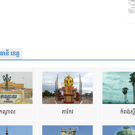
នី ខេត្ត
កណ្តាល
តាកែវ
កំពង់ស្ព