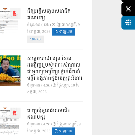
ជីវប្រវត្តិសង្ខេបសមាជិក
គណបក្ស
ថ្ងៃ​ព្រហស្បតិ៍, 9
ចំនួនអាន ( 12k )
ខែ​កក្កដា, 2026
ទាញយក
104 KB
សម្តេចតេជោ ហ៊ុន សែន
អញ្ជើញជួបសំណេះសំណាល
ជាមួយក្រុមប្រឹក្សា ថ្នាក់ដឹកនាំ
មន្ទីរ អង្គភាពក្នុងខេត្តព្រះវិហារ
ថ្ងៃ​សុក្រ, 10 ខែ​
ចំនួនអាន ( 4.5k )
កក្កដា, 2026
ពាក្យសុំចូលជាសមាជិក
គណបក្ស
ថ្ងៃ​ព្រហស្បតិ៍, 9
ចំនួនអាន ( 4.2k )
ខែ​កក្កដា, 2026
ទាញយក