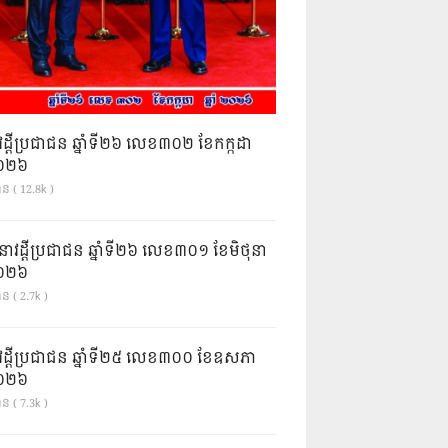
វដ្តីប្រជាជន ឆ្នាំទី២៦ លេខ៣០២ ខែកក្កដា
ំ២០២៦
ាន ( 12.8k )
នាវដ្ដីប្រជាជន ឆ្នាំទី២៦ លេខ៣០១ ខែមិថុនា
ំ២០២៦
ន ( 2.7k )
វដ្តីប្រជាជន ឆ្នាំទី២៥ លេខ៣០០ ខែឧសភា
ំ២០២៦
ន ( 7.3k )