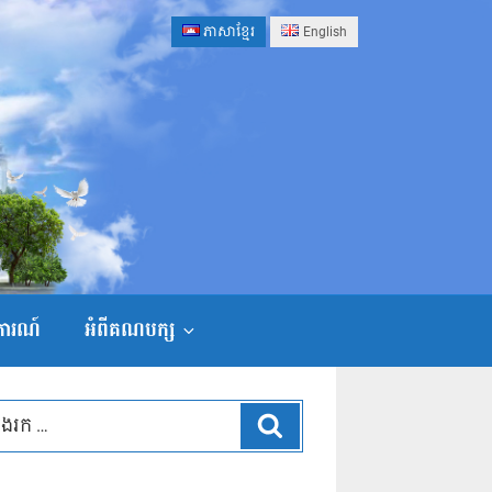
ភាសាខ្មែរ
English
ងការណ៍
អំពីគណបក្ស
ស្វែងរក