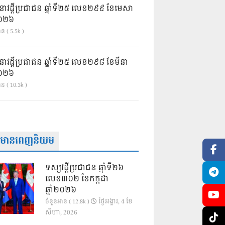
នាវដ្ដីប្រជាជន ឆ្នាំទី២៥ លេខ២៩៩ ខែមេសា
ំ២០២៦
ន ( 5.5k )
នាវដ្ដីប្រជាជន ឆ្នាំទី២៥ លេខ២៩៨ ខែមីនា
ំ២០២៦
ាន ( 10.3k )
ត៌មានពេញនិយម
ទស្សវដ្តីប្រជាជន ឆ្នាំទី២៦
លេខ៣០២ ខែកក្កដា
ឆ្នាំ២០២៦
ថ្ងៃ​អង្គារ, 4 ខែ​
ចំនួនអាន ( 12.8k )
សីហា, 2026