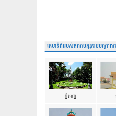
គេហទំព័ររបស់គណបក្សតាមបណ្តារាជធា
ភ្នំពេញ