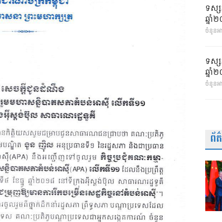
ទស្ស
ឆ្នា
ចំនួនអា
ទស្ស
ឆ្នា
ចំនួនអ
ព័