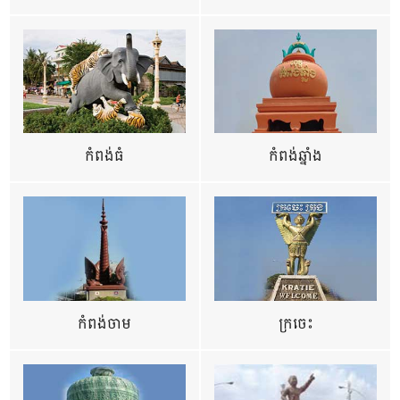
កំពង់ធំ
កំពង់ឆ្នាំង
កំពង់ចាម
ក្រចេះ