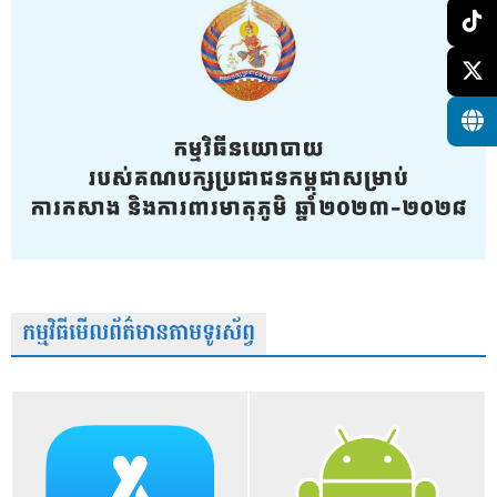
កម្មវិធីមើលព័ត៌មានតាមទូរស័ព្វ