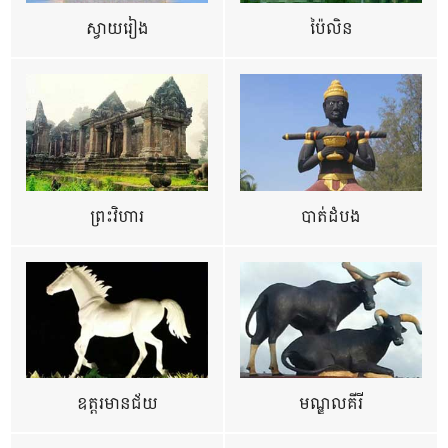
ស្វាយរៀង
ប៉ៃលិន
ព្រះវិហារ
បាត់ដំបង
ឧត្ដរមានជ័យ
មណ្ឌលគីរី