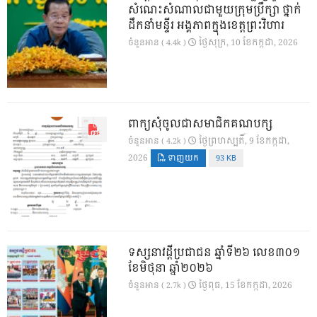
សំណេះសំណាលជាមួយក្រុមប្រឹក្សា ថ្នាក់
ដឹកនាំមន្ទីរ អង្គភាពក្នុងខេត្តព្រះវិហារ
ថ្ងៃ​សុក្រ, 10 ខែ​កក្កដា, 2026
ចំនួនអាន ( 4.4k )
ពាក្យសុំចូលជាសមាជិកគណបក្ស
ថ្ងៃ​ព្រហស្បតិ៍, 9 ខែ​កក្កដា,
ចំនួនអាន ( 4.2k )
2026
ទាញយក
93 KB
ទស្សនាវដ្ដីប្រជាជន ឆ្នាំទី២៦ លេខ៣០១
ខែមិថុនា ឆ្នាំ២០២៦
ថ្ងៃ​ពុធ, 15 ខែ​កក្កដា, 2026
ចំនួនអាន ( 2.7k )