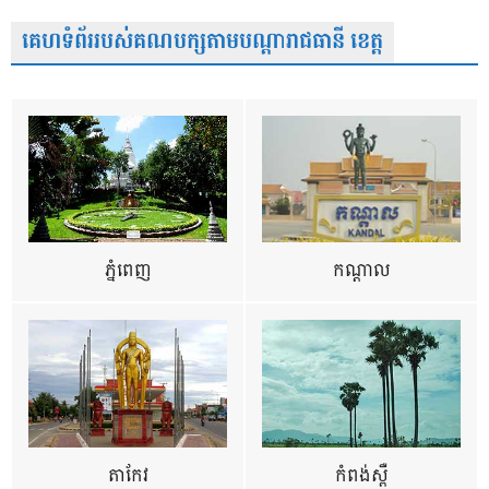
គេហទំព័ររបស់គណបក្សតាមបណ្តារាជធានី ខេត្ត
ភ្នំពេញ
កណ្តាល
តាកែវ
កំពង់ស្ពឺ