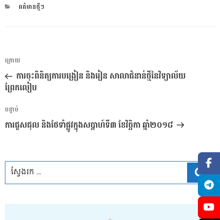
CATEGORIES
ពត៌មានថ្មីៗ
ការ​
អត្ថបទ
ក្រោយ
នាំទិស​
មុន
ការ​ចុះ​ពិនិត្យ​ការ​បង្រៀន​ និងរៀន​ សាលា​ជំនាន់​ថ្មី​នៃ​វិទ្យាល័យ
ប្រកាស
ព្រែកលៀប
អត្ថបទ
បន្ទាប់
បន្ទាប់
ការជួសជុល និងថែទាំផ្លូវក្នុងសប្តាហ៍ទី៣ ខែវិច្ឆិកា ឆ្នាំ២០១៨
ស្វែ