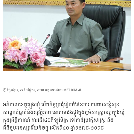
POSTED
ថ្ងៃ​អង្គារ, 27 ខែ​វិច្ឆិកា, 2018
អត្ថបទដោយ
MET KIM AU
ON
អភិបាលខេត្តត្បូងឃ្មុំ បើកកិច្ចប្រជុំរៀបចំផែនការ ការពារសន្តិសុខ
សណ្តាប់ធ្នាប់និងសុវត្ថិភាព នៅតាមដងផ្លូវក្នុងភូមិសាស្ត្រខេត្តត្បូងឃ្មុំ
ក្នុងព្រឹត្តិការណ៍ ការដើរ៤០គីឡូម៉ែត្រ ទៅកាន់ប្រវត្តិសាស្ត្រ និង
ពិធីខួបអនុស្សាវរីយន៍២ធ្នូ លើកទី៤០ ឆ្នាំ១៩៧៨-២០១៨