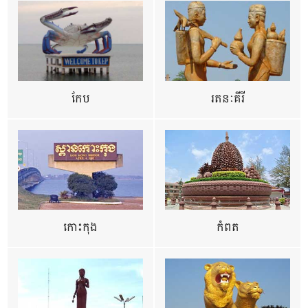
កែប
រតនៈគីរី
កោះកុង
កំពត