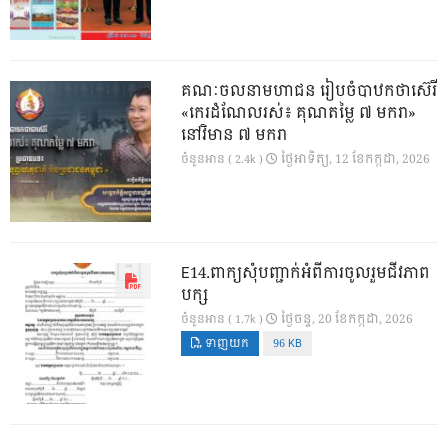
គណៈចលនាមហាជន រៀបចំបាឋកថាស៊េរី
«កេរដំណែលរស់៖ គុណតម្លៃ ៧ មករា»
នៅវិមាន ៧ មករា
ថ្ងៃ​អាទិត្យ, 12 ខែ​កក្កដា, 2026
ចំនួនអាន ( 2.4k )
E14.ពាក្យសុំបញ្ជាក់អំពីការចូលរួមជីវភាព
បក្ស
ថ្ងៃ​ចន្ទ, 20 ខែ​កក្កដា, 2026
ចំនួនអាន ( 1.7k )
ទាញយក
96 KB