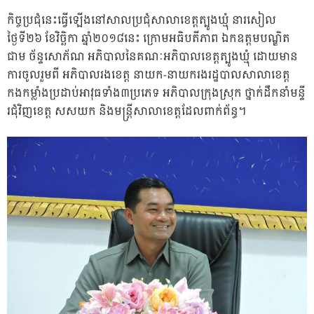
កិច្ចប្រជុំនេះធ្វើឡើងនៅសាលប្រជុំសាលាខេត្តត្បូងឃ្មុំ នារសៀល
ថ្ងៃទី២៦ ខែវិច្ឆិកា ឆ្នាំ២០១៨នេះ ក្រោមអធិបតីភាព ឯកឧត្តមបណ្ឌិត
ជាម ច័ន្ទសោភ័ណ អភិបាលនៃគណៈអភិបាលខេត្តត្បូងឃ្មុំ ដោយមាន
ការចូលរួមពី អភិបាលរងខេត្ត នាយក-នាយករងរដ្ឋបាលសាលាខេត្ត
កងកម្លាំងប្រដាប់អាវុធទាំង៣ប្រភេទ អភិបាលក្រុងស្រុក ថ្នាក់ដឹកនាំមន្ទី
រជុំវិញខេត្ត សសយក និងមន្ត្រីសាលាខេត្តដែលពាក់ព័ន្ធ។