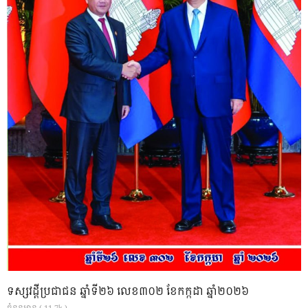
ទស្សវដ្តីប្រជាជន ឆ្នាំទី២៦ លេខ៣០២ ខែកក្កដា ឆ្នាំ២០២៦