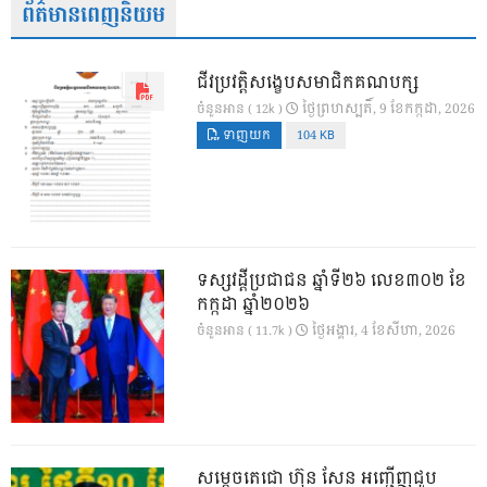
ព័ត៌មានពេញនិយម
ជីវប្រវត្តិសង្ខេបសមាជិកគណបក្ស
ថ្ងៃ​ព្រហស្បតិ៍, 9 ខែ​កក្កដា, 2026
ចំនួនអាន ( 12k )
ទាញយក
104 KB
ទស្សវដ្តីប្រជាជន ឆ្នាំទី២៦ លេខ៣០២ ខែ
កក្កដា ឆ្នាំ២០២៦
ថ្ងៃ​អង្គារ, 4 ខែ​សីហា, 2026
ចំនួនអាន ( 11.7k )
សម្តេចតេជោ ហ៊ុន សែន អញ្ជើញជួប