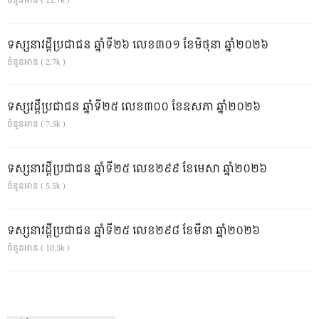
ចំនួនអាន ( 11.7k )
ទស្សនាវដ្ដីប្រជាជន ឆ្នាំទី២៦ លេខ៣០១ ខែមិថុនា ឆ្នាំ២០២៦
ចំនួនអាន ( 2.7k )
ទស្សវដ្តីប្រជាជន ឆ្នាំទី២៥ លេខ៣០០ ខែឧសភា ឆ្នាំ២០២៦
ចំនួនអាន ( 7.3k )
ទស្សនាវដ្ដីប្រជាជន ឆ្នាំទី២៥ លេខ២៩៩ ខែមេសា ឆ្នាំ២០២៦
ចំនួនអាន ( 5.5k )
ទស្សនាវដ្ដីប្រជាជន ឆ្នាំទី២៥ លេខ២៩៨ ខែមីនា ឆ្នាំ២០២៦
ចំនួនអាន ( 10.3k )