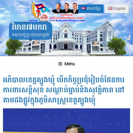
Skip
ភាសាខ្មែរ
English
to
content
វិមាន៧មករា
គណបក្សប្រជាជនកម្ពុជា
Menu
អភិបាលខេត្តត្បូងឃ្មុំ បើកកិច្ចប្រជុំរៀបចំផែនការ
ការពារសន្តិសុខ សណ្តាប់ធ្នាប់និងសុវត្ថិភាព នៅ
តាមដងផ្លូវក្នុងភូមិសាស្ត្រខេត្តត្បូងឃ្មុំ