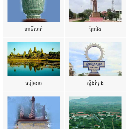
ពោធិ៍សាត់
ព្រៃវែង
សៀមរាប
ស្ទឹងត្រែង