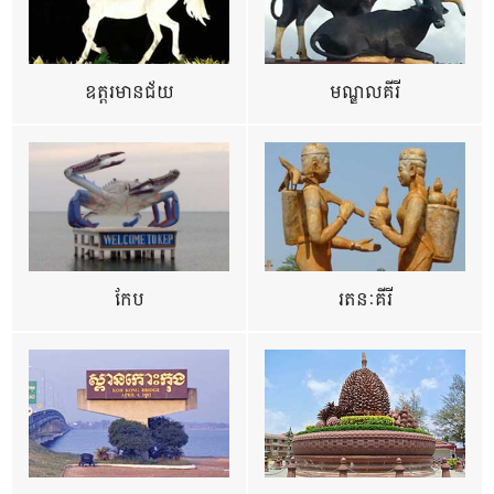
ឧត្ដរមានជ័យ
មណ្ឌលគីរី
កែប
រតនៈគីរី