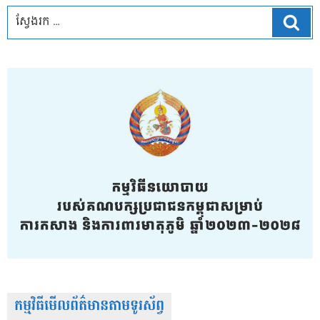
ស្វែ
កម្មវិធីមើលព័ត៌មានតាមទូរស័ព្វ