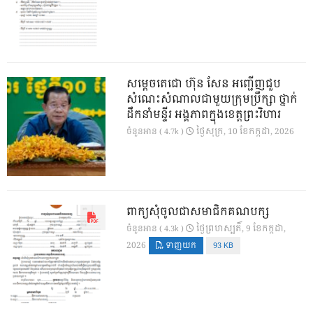
សម្តេចតេជោ ហ៊ុន សែន អញ្ជើញជួប
សំណេះសំណាលជាមួយក្រុមប្រឹក្សា ថ្នាក់
ដឹកនាំមន្ទីរ អង្គភាពក្នុងខេត្តព្រះវិហារ
ថ្ងៃ​សុក្រ, 10 ខែ​កក្កដា, 2026
ចំនួនអាន ( 4.7k )
ពាក្យសុំចូលជាសមាជិកគណបក្ស
ថ្ងៃ​ព្រហស្បតិ៍, 9 ខែ​កក្កដា,
ចំនួនអាន ( 4.3k )
2026
ទាញយក
93 KB