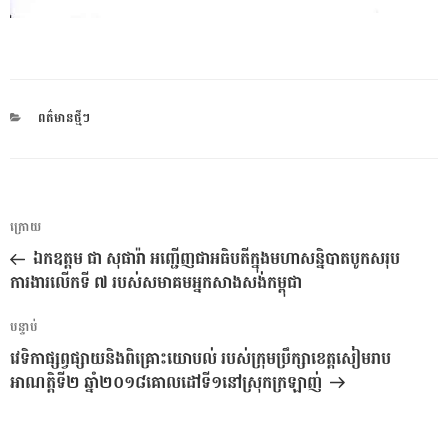
CATEGORIES
ពត៌មានថ្មីៗ
ការ​
អត្ថបទ
ក្រោយ
នាំទិស​
មុន
ឯកឧត្ដម ជា សុផារ៉ា អញ្ជើញជាអធិបតីក្នុងមហាសន្និបាតបូកសរុប
ប្រកាស
ការងារលើកទី ៧ របស់សមាគមអ្នកសាងសង់កម្ពុជា
អត្ថបទ
បន្ទាប់
បន្ទាប់
វេទិកាផ្សព្វផ្សាយនិងពិគ្រោះយោបល់ របស់ក្រុមប្រឹក្សាខេត្តសៀមរាប
អាណត្តិទី២ ឆ្នាំ២០១៨គោលដៅទី១នៅស្រុកក្រឡាញ់