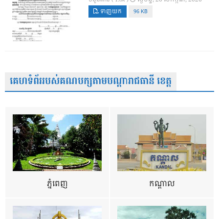
ទាញយក
96 KB
គេហទំព័ររបស់គណបក្សតាមបណ្តារាជធានី ខេត្ត
ភ្នំពេញ
កណ្តាល