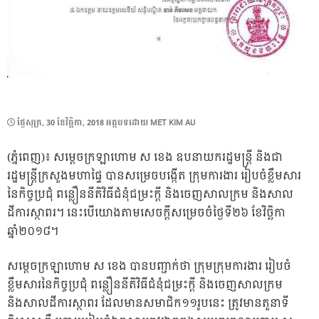
POSTED
ថ្ងៃ​សុក្រ, 30 ខែ​វិច្ឆិកា, 2018
អត្ថបទដោយ
MET KIM AU
ON
(ភ្នំពេញ)៖ សម្តេចក្រឡាហោម ស ខេង ឧបនាយករដ្ឋមន្រ្តី និងជា
រដ្ឋមន្រ្តីក្រសួងមហាផ្ទៃ បានសម្រេចបង្កើត ក្រុមការងារ រៀបចំខ្លឹមសារ
នៃកិច្ចប្រជុំ ពន្លឿននីតិវិធីជំនុំជម្រះក្តី និងចេញសាលក្រម និងសាល
ដីការស្ថាពរ។ នេះបើយោងតាមសេចក្តីសម្រេចចំថ្ងៃទី២៦ ខែវិច្ឆិកា
ឆ្នាំ២០១៨។
សម្តេចក្រឡាហោម ស ខេង បានបញ្ជាក់ថា ក្រុមក្រុមការងារ រៀបចំ
ខ្លឹមសារនៃកិច្ចប្រជុំ ពន្លឿននីតិវិធីជំនុំជម្រះក្តី និងចេញសាលក្រម
និងសាលដីការស្ថាពរ ដែលមានសមាជិក១១រូបនេះ ត្រូវមានតួនាទី