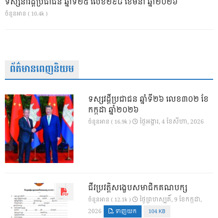
ទស្សនាវដ្ដីប្រជាជន ឆ្នាំទី២៥ លេខ២៩៨ ខែមីនា ឆ្នាំ២០២៦
ចំនួនអាន ( 10.4k )
ព័ត៌មានពេញនិយម
ទស្សវដ្តីប្រជាជន ឆ្នាំទី២៦ លេខ៣០២ ខែ
កក្កដា ឆ្នាំ២០២៦
ថ្ងៃ​អង្គារ, 4 ខែ​សីហា, 2026
ចំនួនអាន ( 16.9k )
ជីវប្រវត្តិសង្ខេបសមាជិកគណបក្ស
ថ្ងៃ​ព្រហស្បតិ៍, 9 ខែ​កក្កដា,
ចំនួនអាន ( 12.1k )
2026
ទាញយក
104 KB