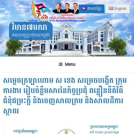
Skip
ភាសាខ្មែរ
English
to
content
វិមាន៧មករា
គណបក្សប្រជាជនកម្ពុជា
Menu
សម្តេចក្រឡាហោម ស ខេង សម្រេចបង្កើត ក្រុម
ការងារ រៀបចំខ្លឹមសារនៃកិច្ចប្រជុំ ពន្លឿននីតិវិធី
ជំនុំជម្រះក្តី និងចេញសាលក្រម និងសាលដីការ
ស្ថាពរ