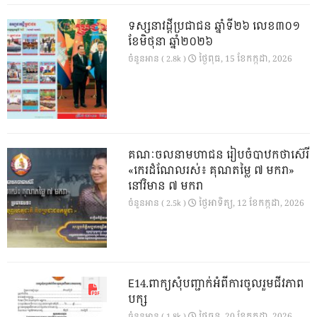
ទស្សនាវដ្ដីប្រជាជន ឆ្នាំទី២៦ លេខ៣០១
ខែមិថុនា ឆ្នាំ២០២៦
ថ្ងៃ​ពុធ, 15 ខែ​កក្កដា, 2026
ចំនួនអាន ( 2.8k )
គណៈចលនាមហាជន រៀបចំបាឋកថាស៊េរី
«កេរដំណែលរស់៖ គុណតម្លៃ ៧ មករា»
នៅវិមាន ៧ មករា
ថ្ងៃ​អាទិត្យ, 12 ខែ​កក្កដា, 2026
ចំនួនអាន ( 2.5k )
E14.ពាក្យសុំបញ្ជាក់អំពីការចូលរួមជីវភាព
បក្ស
ថ្ងៃ​ចន្ទ, 20 ខែ​កក្កដា, 2026
ចំនួនអាន ( 1.8k )