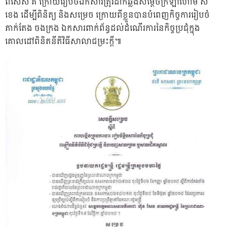
ពិសេស គឺ ក្រោយរៀបចំឯកសារត្រូវដាកឆ្លងសម្តេចក្រឡាហោម ស
ខេង ដើម្បីពិនិត្យ និងសម្រេច ក្រោយពីខ្លួនបានបំពេញកិច្ចការរៀបចំ
តាក់តែង ចងក្រង ឯកសារពាក់ព័ន្ធដល់ដំណើរការនៃកិច្ចប្រជុំក្នុង
គោលដៅពិនិតនីតិវិធីសាលាជម្រះក្តី៕