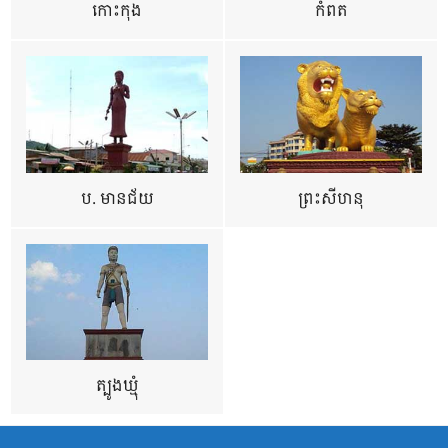
កោះកុង
កំពត
ប. មានជ័យ
ព្រះសីហនុ
ត្បូងឃ្មុំ