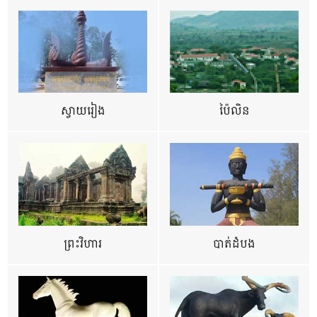
ស្វាយរៀង
ប៉ៃលិន
ព្រះវិហារ
បាត់ដំបង