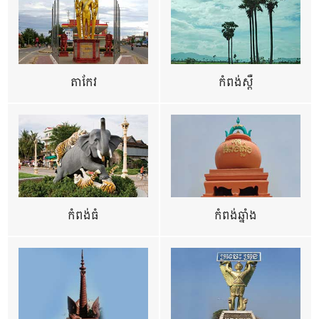
តាកែវ
កំពង់ស្ពឺ
កំពង់ធំ
កំពង់ឆ្នាំង