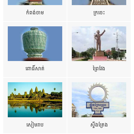
កំពង់ចាម
ក្រចេះ
ពោធិ៍សាត់
ព្រៃវែង
សៀមរាប
ស្ទឹងត្រែង