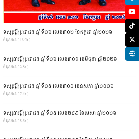
ទស្សវដ្តីប្រជាជន ឆ្នាំទី២៦ លេខ៣០២ ខែកក្កដា ឆ្នាំ២០២៦
ចំនួនអាន ( 16.9k )
ទស្សនាវដ្ដីប្រជាជន ឆ្នាំទី២៦ លេខ៣០១ ខែមិថុនា ឆ្នាំ២០២៦
ចំនួនអាន ( 2.8k )
ទស្សវដ្តីប្រជាជន ឆ្នាំទី២៥ លេខ៣០០ ខែឧសភា ឆ្នាំ២០២៦
ចំនួនអាន ( 7.4k )
ទស្សនាវដ្ដីប្រជាជន ឆ្នាំទី២៥ លេខ២៩៩ ខែមេសា ឆ្នាំ២០២៦
ចំនួនអាន ( 5.6k )