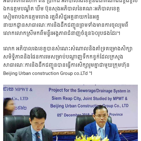
អធិបតីភាពលោក ពិន ប្រាកដ អភិបាលរងខេត្តនិងជាតំណាងដ៍ខ្ពង់ខ្ពស់
ឯកឧត្តមបណ្ឌិត ឃឹម ប៊ុនសុងអភិបាលនៃគណៈអភិបាលខេត្ត
សៀមរាបឯកឧត្តមហេង រត្នពិសិដ្ឋអគ្គនាយកនៃអគ្គ
នាយកដ្ខានសាធារណៈការនិងដឹកជញ្ជូនព្រមទាំងមានការចូលរួមពី
លោកលោកស្រីមកពីមន្ទីរអង្គភាពជំនាញចំនួន៦០រូបផងដែរ។
លោក​ អភិបាលរងខេត្តបានសំណេះសំណាលនិងគាំទ្រគម្រោងសិក្សា
សមិទ្ឋិភាពនិងផែនការមេសម្រាប់បណ្តាញទឹកកខ្វក់ដែលក្រសួង
សាធារណៈការនិងដឹកជញ្ជូនបានធ្វើការសិក្សារួមគ្នាជាមួយក្រុមហ៊ុន
Beijing Urban construction Group co.LTd ។