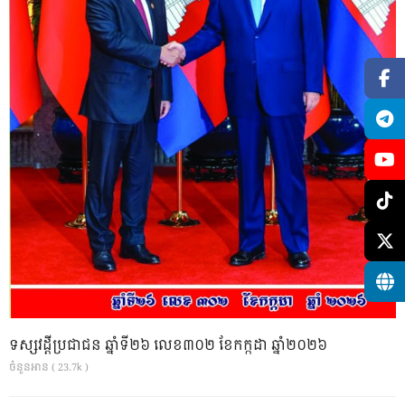
ទស្សវដ្តីប្រជាជន ឆ្នាំទី២៦ លេខ៣០២ ខែកក្កដា ឆ្នាំ២០២៦
ចំនួនអាន ( 23.7k )