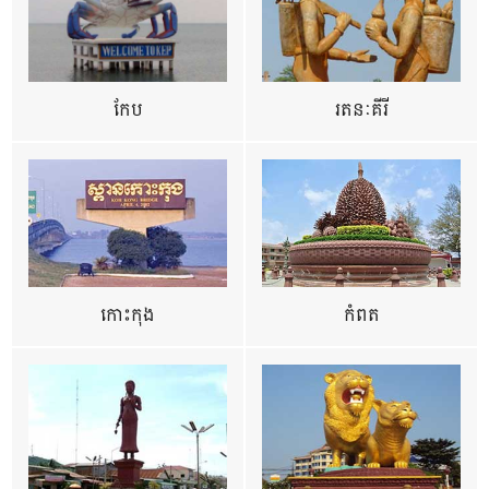
កែប
រតនៈគីរី
កោះកុង
កំពត