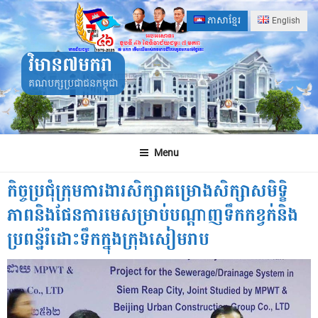
Skip
ភាសាខ្មែរ
English
to
content
វិមាន៧មករា
គណបក្សប្រជាជនកម្ពុជា
Menu
កិច្ចប្រជុំក្រុមការងារសិក្សាគម្រោងសិក្សាសមិទ្ខិ
ភាពនិងផែនការមេសម្រាប់បណ្តាញទឹកកខ្វក់និង
ប្រពន្ឋ័រំដោះទឹកក្នុងក្រុងសៀមរាប