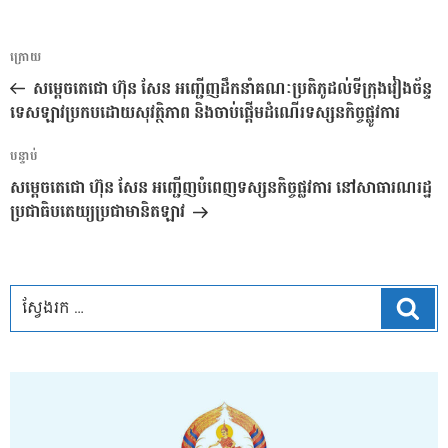
ការ​
អត្ថបទ
ក្រោយ
នាំទិស​
មុន
សម្ដេចតេជោ ហ៊ុន សែន អញ្ជើញដឹកនាំគណៈប្រតិភូដល់ទីក្រុងវៀងច័ន្ទ
ប្រកាស
ទេសឡាវប្រកបដោយសុវត្ថិភាព​ និងចាប់ផ្ដើមដំណើរទស្សនកិច្ចផ្លូវការ
អត្ថបទ
បន្ទាប់
បន្ទាប់
សម្ដេចតេជោ ហ៊ុន សែន អញ្ជើញបំពេញទស្សនកិច្ចផ្លវការ នៅសាធារណ​រដ្ឋ​
ប្រជាធិបតេយ្យប្រជាមានិតឡាវ
ស្វែ