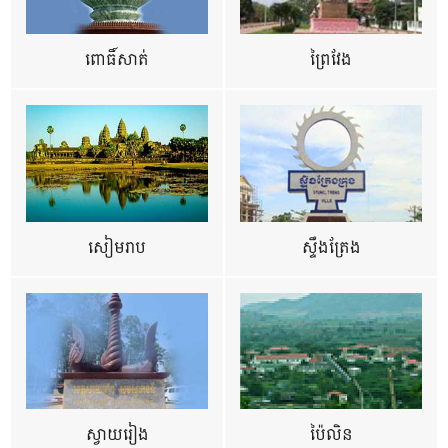
ពោធិ៍សាត់
ព្រៃវែង
សៀមរាប
ស្ទឹងត្រែង
ស្វាយរៀង
ប៉ៃលិន