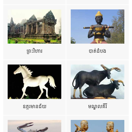
ព្រះវិហារ
បាត់ដំបង
ឧត្ដរមានជ័យ
មណ្ឌលគីរី