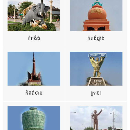
កំពង់ធំ
កំពង់ឆ្នាំង
កំពង់ចាម
ក្រចេះ