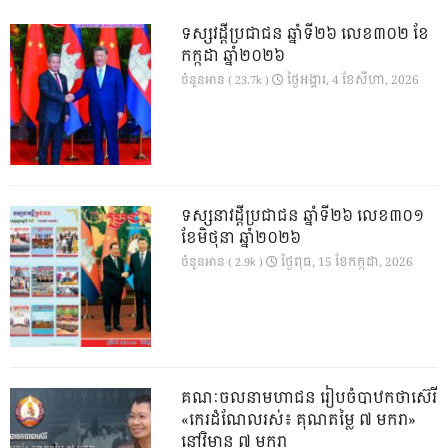
ទស្សវដ្តីប្រជាជន ឆ្នាំទី២៦ លេខ៣០២ ខែ
កក្កដា ឆ្នាំ២០២៦
ថ្ងៃ​អង្គារ, 4 ខែ​សីហា, 2026
ចំនួនអាន ( 23.7k )
ទស្សនាវដ្ដីប្រជាជន ឆ្នាំទី២៦ លេខ៣០១
ខែមិថុនា ឆ្នាំ២០២៦
ថ្ងៃ​ពុធ, 15 ខែ​កក្កដា, 2026
ចំនួនអាន ( 2.9k )
គណៈចលនាមហាជន រៀបចំបាឋកថាស៊េរី
«កេរដំណែលរស់៖ គុណតម្លៃ ៧ មករា»
នៅវិមាន ៧ មករា