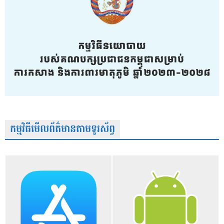
កម្មវិធីមើលព័ត៌មានតាមទូរស័ព្វ