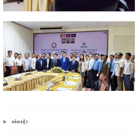
CATEGORIES
ពត៌មានថ្មីៗ