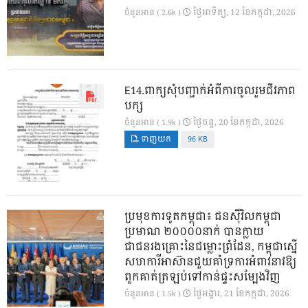
ថ្ងៃ​អាទិត្យ, 12 ខែ​កក្កដា, 2026
ចំនួនអាន ( 2.6k )
E14.ពាក្យសុំបញ្ជាក់អំពីការចូលរួមជីវភាព
បក្ស
ថ្ងៃ​ចន្ទ, 20 ខែ​កក្កដា, 2026
ចំនួនអាន ( 1.9k )
ទាញយក
96 KB
ប្រមុខការទូតកម្ពុជា៖ ជនស៊ីវិលកម្ពុជា
ប្រមាណ ២០០០០នាក់ បានក្លាយ
ជាជនរងគ្រោះនៃជម្លោះព្រំដែន, កម្ពុជាស្នើ
សហការីអាស៊ានជួយគាំទ្រការអំពាវនាវឱ្យ
ពួកគាត់ត្រឡប់ទៅកាន់ផ្ទះសម្បែងវិញ
ថ្ងៃ​អង្គារ, 21 ខែ​កក្កដា, 2026
ចំនួនអាន ( 1.5k )