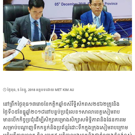
POSTED
ថ្ងៃ​ពុធ, 5 ខែ​ធ្នូ, 2018
អត្ថបទដោយ
MET KIM AU
ON
នៅព្រឹកថ្ងៃពុធ១៣រោចខែកត្តិកឆ្នាំចសំរឹទ្ឋិស័កពស២៥៦២ត្រូវនិង
ថ្ងៃទី០៥ខែធ្នូឆ្នាំ២០១៨នៅបន្ទប់ប្រជុំលេខ១សាលាខេត្តសៀមរាប
មានបើកកិច្ចប្រជុំដើម្បីសិក្សាគម្រោងសិក្សាសមិទ្ខិភាពនិងផែនការមេ
សម្រាប់បណ្តាញទឹកកខ្វក់និងប្រព័ន្ឋរំដោះទឹកក្នុងក្រុងសៀមរាបក្រោម