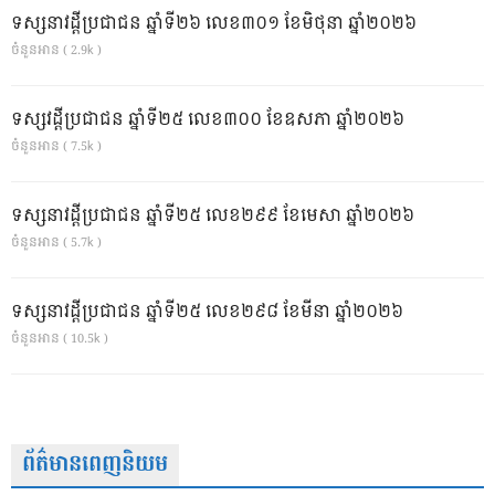
ទស្សនាវដ្ដីប្រជាជន ឆ្នាំទី២៦ លេខ៣០១ ខែមិថុនា ឆ្នាំ២០២៦
ចំនួនអាន ( 2.9k )
ទស្សវដ្តីប្រជាជន ឆ្នាំទី២៥ លេខ៣០០ ខែឧសភា ឆ្នាំ២០២៦
ចំនួនអាន ( 7.5k )
ទស្សនាវដ្ដីប្រជាជន ឆ្នាំទី២៥ លេខ២៩៩ ខែមេសា ឆ្នាំ២០២៦
ចំនួនអាន ( 5.7k )
ទស្សនាវដ្ដីប្រជាជន ឆ្នាំទី២៥ លេខ២៩៨ ខែមីនា ឆ្នាំ២០២៦
ចំនួនអាន ( 10.5k )
ព័ត៌មានពេញនិយម