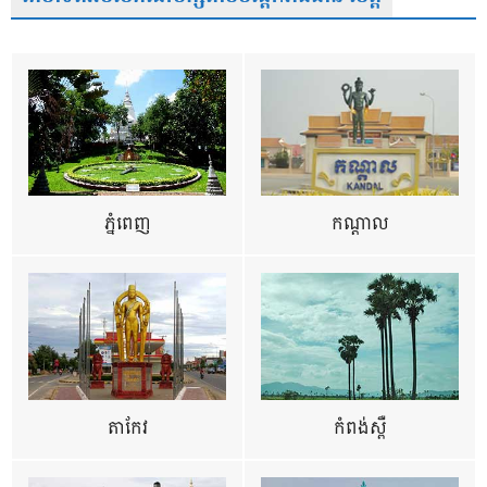
ភ្នំពេញ
កណ្តាល
តាកែវ
កំពង់ស្ពឺ