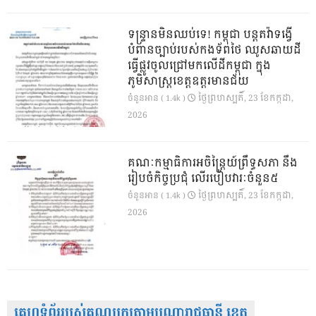
ទន្ទ្រានមិនឈប់ទេ! កម្ពុជា បន្តតវ៉ាទង្វើ
បំពានច្បាប់របស់កងទ័ពថៃ ឈូសឆាយដី
ធ្វើផ្លូវចូលជ្រៅមកលើដីកម្ពុជា ក្នុង
ភូមិសាស្ត្រខេត្តឧត្តរមានជ័យ
ថ្ងៃ​ព្រហស្បតិ៍, 23 ខែ​កក្កដា,
ចំនួនអាន ( 1.4k )
2026
គណៈកម្មាធិការអចិន្ត្រៃយ៍ព្រឹទ្ធសភា នឹង
រៀបចំកិច្ចប្រជុំ លើរបៀបវារៈចំនួន៥
ថ្ងៃ​ព្រហស្បតិ៍, 23 ខែ​កក្កដា,
ចំនួនអាន ( 1.4k )
2026
គេហទំព័ររបស់គណបក្សតាមបណ្តារាជធានី ខេត្ត