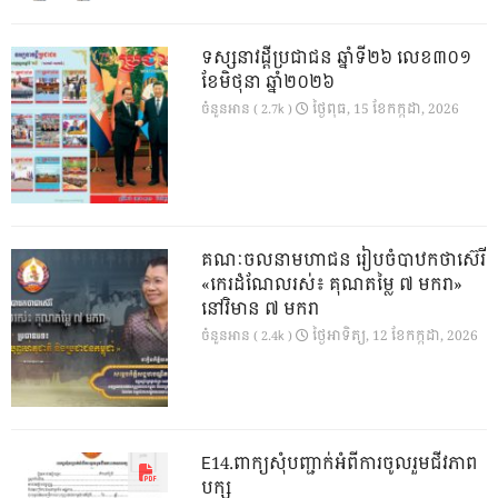
ទស្សនាវដ្ដីប្រជាជន ឆ្នាំទី២៦ លេខ៣០១
ខែមិថុនា ឆ្នាំ២០២៦
ថ្ងៃ​ពុធ, 15 ខែ​កក្កដា, 2026
ចំនួនអាន ( 2.7k )
គណៈចលនាមហាជន រៀបចំបាឋកថាស៊េរី
«កេរដំណែលរស់៖ គុណតម្លៃ ៧ មករា»
នៅវិមាន ៧ មករា
ថ្ងៃ​អាទិត្យ, 12 ខែ​កក្កដា, 2026
ចំនួនអាន ( 2.4k )
E14.ពាក្យសុំបញ្ជាក់អំពីការចូលរួមជីវភាព
បក្ស