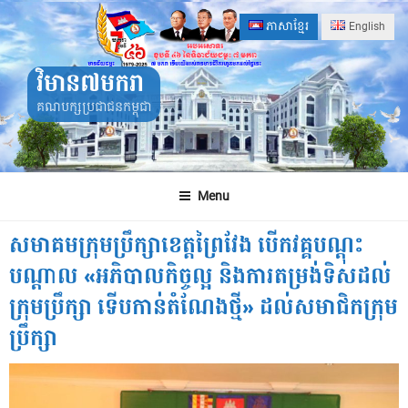
Skip
ភាសាខ្មែរ
English
to
content
វិមាន៧មករា
គណបក្សប្រជាជនកម្ពុជា
Menu
សមាគមក្រុមប្រឹក្សាខេត្តព្រៃវែង បើកវគ្គបណ្តុះ
បណ្តាល «អភិបាលកិច្ចល្អ និងការតម្រង់ទិសដល់
ក្រុមប្រឹក្សា ទើបកាន់តំណែងថ្មី» ដល់សមាជិកក្រុម
ប្រឹក្សា