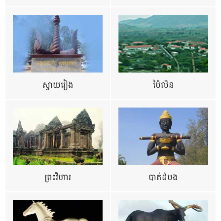
ស្វាយរៀង
ប៉ៃលិន
ព្រះវិហារ
បាត់ដំបង