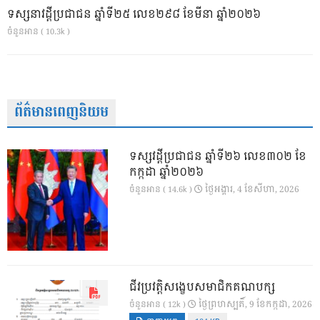
ទស្សនាវដ្ដីប្រជាជន ឆ្នាំទី២៥ លេខ២៩៨ ខែមីនា ឆ្នាំ២០២៦
ចំនួនអាន ( 10.3k )
ព័ត៌មានពេញនិយម
ទស្សវដ្តីប្រជាជន ឆ្នាំទី២៦ លេខ៣០២ ខែ
កក្កដា ឆ្នាំ២០២៦
ថ្ងៃ​អង្គារ, 4 ខែ​សីហា, 2026
ចំនួនអាន ( 14.6k )
ជីវប្រវត្តិសង្ខេបសមាជិកគណបក្ស
ថ្ងៃ​ព្រហស្បតិ៍, 9 ខែ​កក្កដា, 2026
ចំនួនអាន ( 12k )