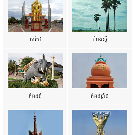
តាកែវ
កំពង់ស្ពឺ
កំពង់ធំ
កំពង់ឆ្នាំង