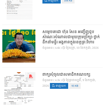
ទាញយក
104 KB
សម្តេចតេជោ ហ៊ុន សែន អញ្ជើញជួប
សំណេះសំណាលជាមួយក្រុមប្រឹក្សា ថ្នាក់
ដឹកនាំមន្ទីរ អង្គភាពក្នុងខេត្តព្រះវិហារ
ថ្ងៃ​សុក្រ, 10 ខែ​កក្កដា, 2026
ចំនួនអាន ( 4.6k )
ពាក្យសុំចូលជាសមាជិកគណបក្ស
ថ្ងៃ​ព្រហស្បតិ៍, 9 ខែ​កក្កដា,
ចំនួនអាន ( 4.2k )
2026
ទាញយក
93 KB