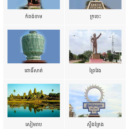
កំពង់ចាម
ក្រចេះ
ពោធិ៍សាត់
ព្រៃវែង
សៀមរាប
ស្ទឹងត្រែង