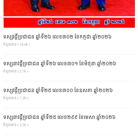
ទស្សវដ្តីប្រជាជន ឆ្នាំទី២៦ លេខ៣០២ ខែកក្កដា ឆ្នាំ២០២៦
ចំនួនអាន ( 14.6k )
ទស្សនាវដ្ដីប្រជាជន ឆ្នាំទី២៦ លេខ៣០១ ខែមិថុនា ឆ្នាំ២០២៦
ចំនួនអាន ( 2.7k )
ទស្សវដ្តីប្រជាជន ឆ្នាំទី២៥ លេខ៣០០ ខែឧសភា ឆ្នាំ២០២៦
ចំនួនអាន ( 7.3k )
ទស្សនាវដ្ដីប្រជាជន ឆ្នាំទី២៥ លេខ២៩៩ ខែមេសា ឆ្នាំ២០២៦
ចំនួនអាន ( 5.5k )