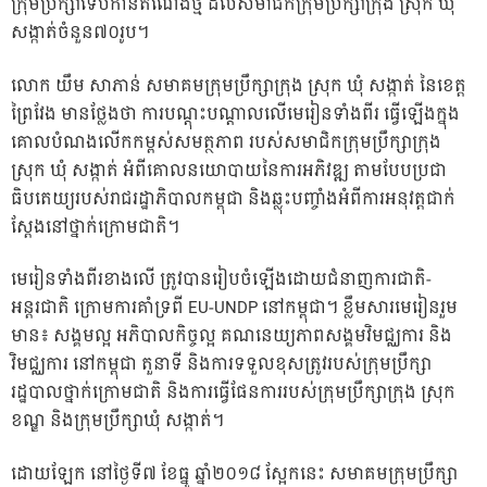
ក្រុមប្រឹក្សាទើបកាន់តំណែងថ្មី ដល់សមាជិកក្រុមប្រឹក្សាក្រុង ស្រុក ឃុំ
សង្កាត់ចំនួន៧០រូប។
លោក យឹម សាភាន់ សមាគមក្រុមប្រឹក្សាក្រុង ស្រុក ឃុំ សង្កាត់ នៃខេត្ត
ព្រៃវែង មានថ្លែងថា ការបណ្តុះបណ្តាលលើមេរៀនទាំងពីរ ធ្វើឡើងក្នុង
គោលបំណងលើកកម្ពស់សមត្ថភាព របស់សមាជិកក្រុមប្រឹក្សាក្រុង
ស្រុក ឃុំ សង្កាត់ អំពីគោលនយោបាយនៃការអភិវឌ្ឍ តាមបែបប្រជា
ធិបតេយ្យរបស់រាជរដ្ឋាភិបាលកម្ពុជា និងឆ្លុះបញ្ចាំងអំពីការអនុវត្តជាក់
ស្តែងនៅថ្នាក់ក្រោមជាតិ។
មេរៀនទាំងពីរខាងលើ ត្រូវបានរៀបចំឡើងដោយជំនាញការជាតិ-
អន្តរជាតិ ក្រោមការគាំទ្រពី EU-UNDP នៅកម្ពុជា។ ខ្លឹមសារមេរៀនរួម
មាន៖ សង្គមល្អ អភិបាលកិច្ចល្អ គណនេយ្យភាពសង្គមវិមជ្ឈការ និង
វិមជ្ឈការ នៅកម្ពុជា តួនាទី និងការទទួលខុសត្រូវរបស់ក្រុមប្រឹក្សា
រដ្ឋបាលថ្នាក់ក្រោមជាតិ និងការធ្វើផែនការរបស់ក្រុមប្រឹក្សាក្រុង ស្រុក
ខណ្ឌ និងក្រុមប្រឹក្សាឃុំ សង្កាត់។
ដោយឡែក នៅថ្ងៃទី៧ ខែធ្នូ ឆ្នាំ២០១៨ ស្អែកនេះ សមាគមក្រុមប្រឹក្សា