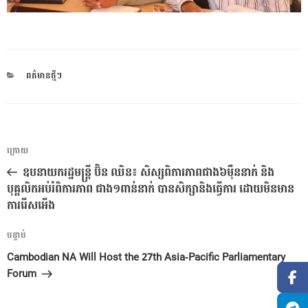
CATEGORIES
ពត៌មានថ្មីៗ
ការ​
អត្ថបទ
ក្រោយ
នាំទិស​
មុន
ឧបនាយករដ្ឋមន្ត្រី ប៊ិន ឈិន៖ សិស្សពិការភាពជាង៦ម៉ឺននាក់ និង
ប្រកាស
បុគ្គលិកអប់រំពិការភាព ជាង១ពាន់នាក់ បានសិក្សានិងធ្វើការ ដោយមិនមាន
ការរើសអើង
អត្ថបទ
បន្ទាប់
បន្ទាប់
Cambodian NA Will Host the 27th Asia-Pacific Parliamentary
Forum