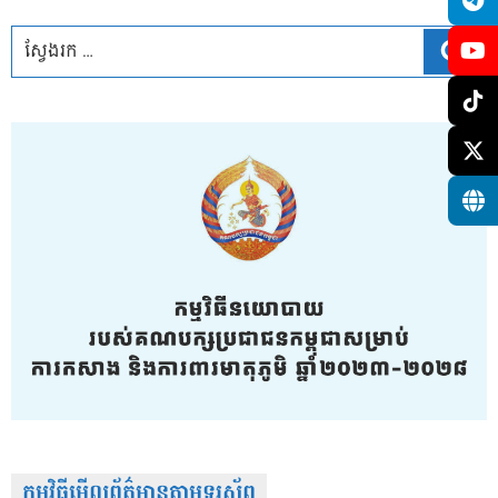
ស្វែ
កម្មវិធីមើលព័ត៌មានតាមទូរស័ព្វ