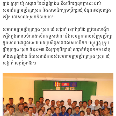
ក្រុង ស្រុក ឃុំ សង្កាត់ នៃខេត្តព្រៃវែង នឹងបើកវគ្គដូចគ្នានេះ ដល់
សមាជិកក្រុមប្រឹក្សាស្រុក និងសមាជិកក្រុមប្រឹក្សាឃុំ ចំនួន៧៥រូបផ្សេង
ទៀត នៅសាលាស្រុកកំចាយមា។
សមាគមក្រុមប្រឹក្សាក្រុង ស្រុក ឃុំ សង្កាត់ ខេត្តព្រៃវែង ត្រូវបានបង្កើត
ឡើងក្នុងគោលបំណងលើកកម្ពស់ឋានៈ និងសមត្ថភាពរបស់ក្រុមប្រឹក្សា
ក្នុងគោលដៅផ្តល់សេវាមានប្រសិទ្ធភាពដល់សមាជិក។ បច្ចុប្បន្ន ក្រុម
ប្រឹក្សាក្រុង ស្រុក ចំនួន១៣ និងក្រុមប្រឹក្សាឃុំ សង្កាត់ចំនួន១១៦ នៅទូ
ទាំងខេត្តព្រៃវែង គឺជាសមាជិករបស់សមាគមក្រុមប្រឹក្សាក្រុង ស្រុក ឃុំ
សង្កាត់ ខេត្តព្រៃវែង៕