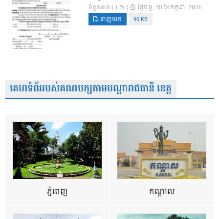
ថ្ងៃ​ចន្ទ, 20 ខែ​កក្កដា, 2026
ចំនួនអាន ( 1.7k )
ទាញយក
96 KB
គេហទំព័ររបស់គណបក្សតាមបណ្តារាជធានី ខេត្ត
ភ្នំពេញ
កណ្តាល