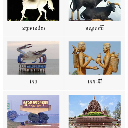
ឧត្ដរមានជ័យ
មណ្ឌលគីរី
កែប
រតនៈគីរី