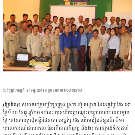
POSTED
ថ្ងៃ​ព្រហស្បតិ៍, 6 ខែ​ធ្នូ, 2018
អត្ថបទដោយ
NOU SEYHA
ON
(ព្រៃវែង)៖
សមាគមក្រុមប្រឹក្សាក្រុង ស្រុក ឃុំ សង្កាត់ នៃខេត្តព្រៃវែង នៅ
ថ្ងៃទី០៦ ខែធ្នូ ឆ្នាំ២០១៨នេះ បានបើកវគ្គបណ្តុះបណ្តាលរយៈពេលមួយ
ថ្ងៃ នៅសាលប្រជុំមន្ទីរផែនការ ខេត្តព្រៃវែង លើមេរៀនចំនួនពីរ គឺ១៖
គោលការណ៍ជាសាកល នៃអភិបាលកិច្ចល្អ និង២៖ ការតម្រង់ទិសដល់