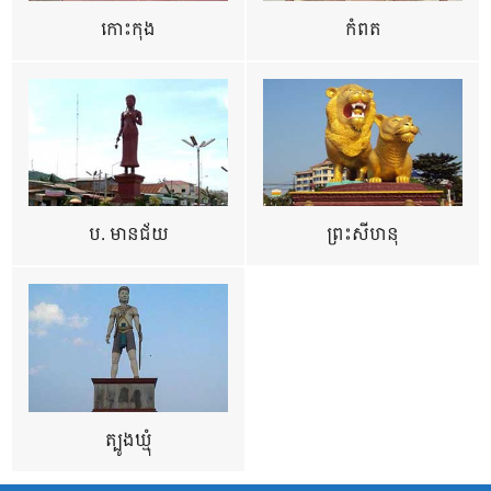
កោះកុង
កំពត
ប. មានជ័យ
ព្រះសីហនុ
ត្បូងឃ្មុំ