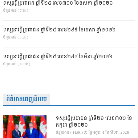
ទស្សវដ្តីប្រជាជន ឆ្នាំទី២៥ លេខ៣០០ ខែឧសភា ឆ្នាំ២០២៦
ចំនួនអាន ( 7.3k )
ទស្សនាវដ្ដីប្រជាជន ឆ្នាំទី២៥ លេខ២៩៩ ខែមេសា ឆ្នាំ២០២៦
ចំនួនអាន ( 5.5k )
ទស្សនាវដ្ដីប្រជាជន ឆ្នាំទី២៥ លេខ២៩៨ ខែមីនា ឆ្នាំ២០២៦
ចំនួនអាន ( 10.3k )
ព័ត៌មានពេញនិយម
ទស្សវដ្តីប្រជាជន ឆ្នាំទី២៦ លេខ៣០២ ខែ
កក្កដា ឆ្នាំ២០២៦
ថ្ងៃ​អង្គារ, 4 ខែ​សីហា, 2026
ចំនួនអាន ( 14.6k )