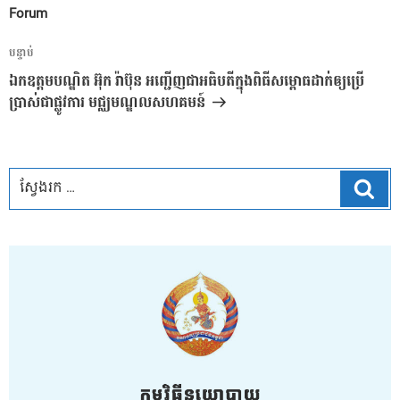
ប្រកាស
Forum
អត្ថបទ
បន្ទាប់
បន្ទាប់
ឯកឧត្តមបណ្ឌិត អ៊ុក រ៉ាប៊ុន អញ្ជើញជាអធិបតីក្នុងពិធីសម្ពោធដាក់ឲ្យប្រើ
ប្រាស់ជាផ្លូវការ មជ្ឈមណ្ឌលសហគមន៍
ស្វែ