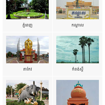
ភ្នំពេញ
កណ្តាល
តាកែវ
កំពង់ស្ពឺ