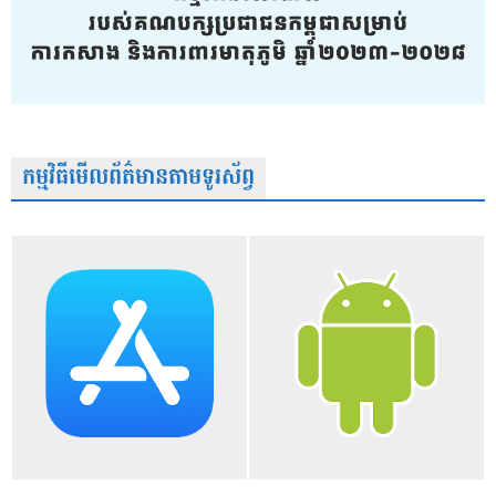
កម្មវិធីមើលព័ត៌មានតាមទូរស័ព្វ