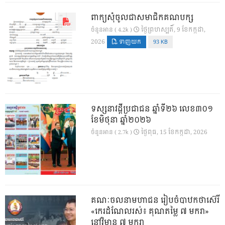
ពាក្យសុំចូលជាសមាជិកគណបក្ស
ថ្ងៃ​ព្រហស្បតិ៍, 9 ខែ​កក្កដា,
ចំនួនអាន ( 4.2k )
2026
ទាញយក
93 KB
ទស្សនាវដ្ដីប្រជាជន ឆ្នាំទី២៦ លេខ៣០១
ខែមិថុនា ឆ្នាំ២០២៦
ថ្ងៃ​ពុធ, 15 ខែ​កក្កដា, 2026
ចំនួនអាន ( 2.7k )
គណៈចលនាមហាជន រៀបចំបាឋកថាស៊េរី
«កេរដំណែលរស់៖ គុណតម្លៃ ៧ មករា»
នៅវិមាន ៧ មករា