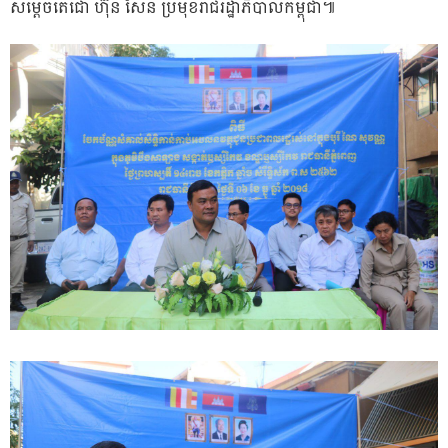
សម្ដេចតេជោ ហ៊ុន សែន ប្រមុខរាជរដ្ឋាភិបាលកម្ពុជា៕