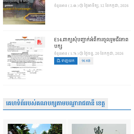
ថ្ងៃ​អាទិត្យ, 12 ខែ​កក្កដា, 2026
ចំនួនអាន ( 2.4k )
E14.ពាក្យសុំបញ្ជាក់អំពីការចូលរួមជីវភាព
បក្ស
ថ្ងៃ​ចន្ទ, 20 ខែ​កក្កដា, 2026
ចំនួនអាន ( 1.7k )
ទាញយក
96 KB
គេហទំព័ររបស់គណបក្សតាមបណ្តារាជធានី ខេត្ត