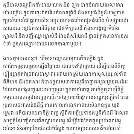
ភូមិបាលខណ្ឌដឹកនាំដោយលោក ប៊ុន ឡុង បានចំណាយពេលវេលា
យ៉ាងច្រើន ក្នុងការចុះវាស់វែងកំណត់ព្រំដី និងសម្រង់ទិន្នន័យឲ្យបាន
ច្បាស់លាស់ជាផ្លូវការសិន រហូតឈានដល់ការជូនដំណឹង បិទផ្សាយជា
សាធារណៈនូវឯកសារវិនិច្ឆ័យ ផែនទីក្បាលដី គំនូសបង្ហាញទីតាំង
ក្បាលដី និងបញ្ជីឈ្មោះម្ចាស់ដី នៃប្លង់សុរិយោដី ខ្លាចក្រែងមានការខុស
ទំហំ ឬខុសឈ្មោះដោយអចេតនាណាមួយ។
ឯកឧត្តមបានបន្តថា បើមានបញ្ហាណាមួយកើតឡើង ក្នុង
ការកែតម្រូវសម្រួលឡើងវិញរយៈពេល១៥ថ្ងៃក្រោយ ដើម្បីបានពិនិត្យ
ផ្ទៀងផ្ទាត់តវ៉ារួចរាល់ជាស្ថាពរ ដោយអាស្រ័យមានការចូលរួមផ្ដល់ទាំង
ព័ត៌មាន និងឯកសារ ក៏មានផ្ដល់សហការល្អពីអាជ្ញាធរមូលដ្ឋានផងដែរ
ដែលបានបង្កលក្ខណៈងាយស្រួល ក្នុងការបំពេញភារកិច្ចចុះបញ្ជីដីធ្លី
ទទួលបានលទ្ធផលល្អប្រសើរ នៅក្រោយពីរដ្ឋបាលខណ្ឌឬស្សីកែវ បាន
ប្រកាសចុះវាស់វែងដីធ្លី តាមគោលការឯកភាពរបស់ឯកឧត្តម ឃួង
ស្រេង អភិបាលរាជធានីភ្នំពេញ ស្ដីពីការធ្វើប្រទានកម្មទីតាំងដី ដែលជា
សម្បត្តិនៃបញ្ជីសារពើភណ្ឌរបស់រដ្ឋ ដើម្បីបែងចែកជូនប្រជាពលរដ្ឋ
រស់នៅ និងអាស្រ័យផលជាក់ស្ដែង តបតាមប្រសាសនដឹកនាំរបស់