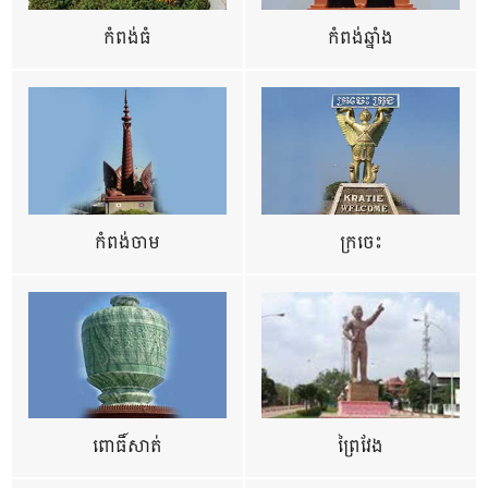
កំពង់ធំ
កំពង់ឆ្នាំង
កំពង់ចាម
ក្រចេះ
ពោធិ៍សាត់
ព្រៃវែង