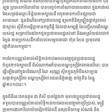
រូបនីយកម្ម សំណង់ និងសុរិយោដីខណ្ឌឫស្សីកែវដឹកនាំដោយលោក ប៊ុន
ឡុង ប្រធានការិយាល័យ បានបញ្ចប់ការចំណាយពេលវេលា ក្នុងការវាស់
វែងសម្រង់ឈ្មោះទិន្ន័យតាមក្បាលដី រហូតមានការបិទផ្សាយជា
សាធារណៈ ជូនដំណឹងទៅប្រជាពលរដ្ឋ ឲ្យមកពិនិត្យផ្ទៀងផ្ទាត់រួចរាល់
ជាស្ថាពរ ស្ដីពីការធ្វើប្រទានកម្មដីធ្លី ដែលជាសម្បត្តិ នៃបញ្ជីសារពើភណ្ឌ
របស់រដ្ឋ សម្រាប់បែងចែកជូនប្រជាពលរដ្ឋរស់នៅ និងអាស្រ័យផលជាក់
ស្ដែង តាមប្រកាសដឹកនាំរបស់សម្ដេចតេជោ ហ៊ុន សែន ប្រមុខរាជ
រដ្ឋាភិបាលកម្ពុជា។
ការចែកបណ្ណសំគាល់សិទ្ធិកាន់កាប់អចលនវត្ថុជូនប្រជាពលរដ្ឋ
ចំនួន២១៦ក្បាលដី ពីសំណាក់អភិបាលខណ្ឌឬស្សីកែវខាងលើនេះ បាន
ធ្វើឡើងនៅក្នុងបរិវេណបុរី ណៃ សុវណ្ណ ស្ថិតក្នុងភូមិបឹងសាឡាង
សង្កាត់ឬស្សីកែវ ខណ្ឌឬស្សីកែវ រាជធានីភ្នំពេញ នាថ្ងៃទី៦ ខែធ្នូ
ឆ្នាំ២០១៨នេះ។
ក្នុងពិធីនេះឯកឧត្តម ជា ពិសី បានថ្លែងថា មុនបងប្អូនប្រជាពលរដ្ឋ
ទទួលបានបណ្ណសំគាល់សិទ្ធិកាន់កាប់អចលនវត្ថុមកប្រើប្រាស់, មន្ត្រី
ក្រុមការងារការិយាល័យរៀបចំដែនដី នគរូបនីយកម្ម សំណង់ និង