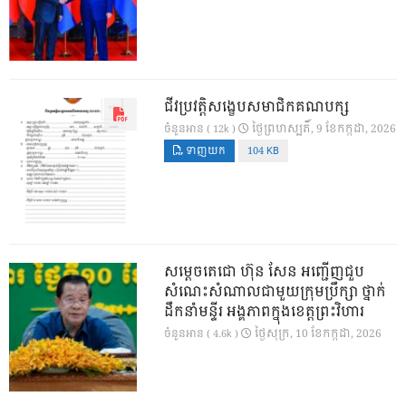
ជីវប្រវត្តិសង្ខេបសមាជិកគណបក្ស
ថ្ងៃ​ព្រហស្បតិ៍, 9 ខែ​កក្កដា, 2026
ចំនួនអាន ( 12k )
ទាញយក
104 KB
សម្តេចតេជោ ហ៊ុន សែន អញ្ជើញជួប
សំណេះសំណាលជាមួយក្រុមប្រឹក្សា ថ្នាក់
ដឹកនាំមន្ទីរ អង្គភាពក្នុងខេត្តព្រះវិហារ
ថ្ងៃ​សុក្រ, 10 ខែ​កក្កដា, 2026
ចំនួនអាន ( 4.6k )