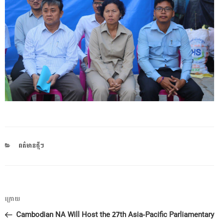
CATEGORIES
ពត៌មានថ្មីៗ
ការ​
អត្ថបទ
ក្រោយ
នាំទិស​
មុន
Cambodian NA Will Host the 27th Asia-Pacific Parliamentary