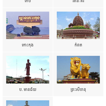
កែប
រតនៈគីរី
កោះកុង
កំពត
ប. មានជ័យ
ព្រះសីហនុ