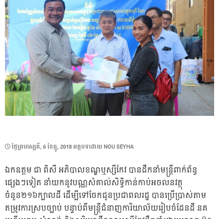
POSTED
ថ្ងៃ​ព្រហស្បតិ៍, 6 ខែ​ធ្នូ, 2018
អត្ថបទដោយ
NOU SEYHA
ON
ឯកឧត្តម ជា ពិសី អភិបាលខណ្ឌឬស្សីកែវ បានដឹកនាំមន្ត្រីពាក់ព័ន្ធ
ផ្សេងៗទៀត នាំយកនូវបណ្ណសំគាល់សិទ្ធិកាន់កាប់អចលនវត្ថុ
ចំនួន២១៦ក្បាលដី ដើម្បីទៅចែកជូនប្រជាពលរដ្ឋ បានប្រើប្រាស់តាម
តម្រូវការស្របច្បាប់ បន្ទាប់ពីមន្ត្រីជំនាញការិយាល័យរៀបចំដែនដី នគ