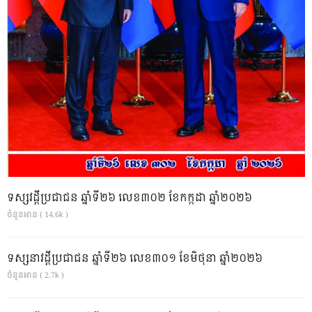
ទស្សវដ្តីប្រជាជន ឆ្នាំទី២៦ លេខ៣០២ ខែកក្កដា ឆ្នាំ២០២៦
ចំនួនអាន ( 14.6k )
ទស្សនាវដ្ដីប្រជាជន ឆ្នាំទី២៦ លេខ៣០១ ខែមិថុនា ឆ្នាំ២០២៦
ចំនួនអាន ( 2.7k )