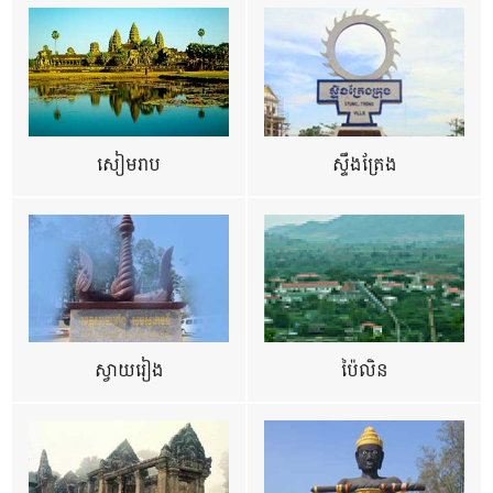
សៀមរាប
ស្ទឹងត្រែង
ស្វាយរៀង
ប៉ៃលិន