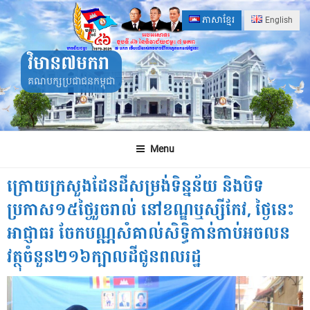
Skip
ភាសាខ្មែរ
English
to
content
វិមាន៧មករា
គណបក្សប្រជាជនកម្ពុជា
Menu
ក្រោយក្រសួងដែនដីសម្រង់ទិន្នន័យ និងបិទ
ប្រកាស១៥ថ្ងៃរួចរាល់ នៅខណ្ឌឬស្សីកែវ, ថ្ងៃនេះ
អាជ្ញាធរ ចែកបណ្ណសំគាល់សិទ្ធិកាន់កាប់អចលន
វត្ថុចំនួន២១៦ក្បាលដីជូនពលរដ្ឋ