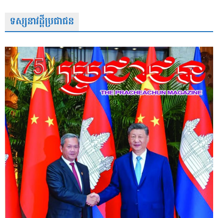
ទស្សនាវដ្តីប្រជាជន