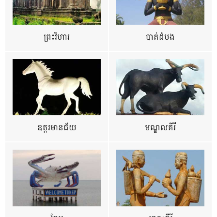
ព្រះវិហារ
បាត់ដំបង
ឧត្ដរមានជ័យ
មណ្ឌលគីរី