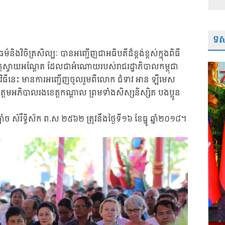
ទស្
៌និងវិចិត្រសិល្បៈ បានអញ្ជើញជាអធិបតីដ៏ខ្ពង់ខ្ពស់ក្នុងពិធី
ោនវត្តស្វាយអណ្តែត ដែលជាអំណោយរបស់រាជរដ្ឋាភិបាលកម្ពុជា
ម្មវិធីនេះ មានការអញ្ជើញចូលរួមពីលោក ជំទាវ អាន ឡឺមេស
ត្ដមអភិបាលរងខេត្តកណ្តាល ព្រមទាំងសិស្សនិស្សិត បងប្អូន
នាំច សំរឹទ្ធិស័ក ព.ស ២៥៦២ ត្រូវនឹងថ្ងៃទី១៦ ខែធ្នូ ឆ្នាំ២០១៨។