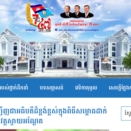
បស់ថ្នាក់ដឹកនាំ
បទសម្ភាសន៍
វេទិកាតុមូល
សេចក្ដីថ្លែ
អធិបតីដ៏ខ្ពង់ខ្ពស់ក្នុងពិធីសម្ពោធដាក់
នវត្តស្វាយអណ្តែត