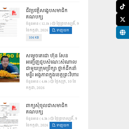
ជីវប្រវត្តិសង្ខេបសមាជិក
គណបក្ស
ថ្ងៃ​ព្រហស្បតិ៍, 9
ចំនួនអាន ( 12.1k )
ខែ​កក្កដា, 2026
ទាញយក
104 KB
សម្តេចតេជោ ហ៊ុន សែន
អញ្ជើញជួបសំណេះសំណាល
ជាមួយក្រុមប្រឹក្សា ថ្នាក់ដឹកនាំ
មន្ទីរ អង្គភាពក្នុងខេត្តព្រះវិហារ
ថ្ងៃ​សុក្រ, 10 ខែ​
ចំនួនអាន ( 4.8k )
កក្កដា, 2026
ពាក្យសុំចូលជាសមាជិក
គណបក្ស
ថ្ងៃ​ព្រហស្បតិ៍, 9
ចំនួនអាន ( 4.3k )
ខែ​កក្កដា, 2026
ទាញយក