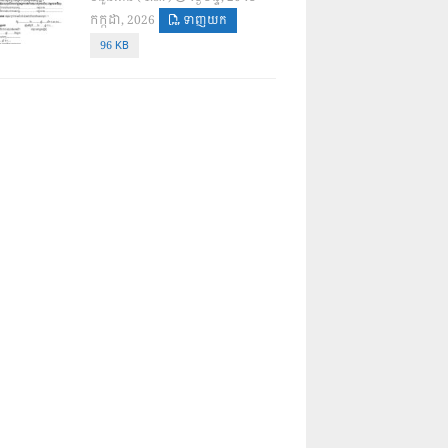
កក្កដា, 2026
ទាញយក
96 KB