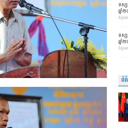
ទស្ស
ឆ្នា
ចំនួនអា
ទស្ស
ឆ្នា
ចំនួនអ
ព័