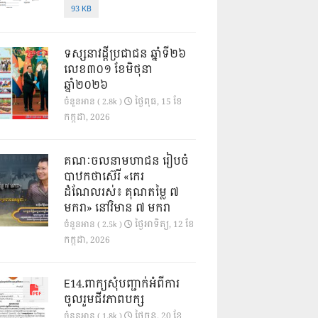
93 KB
ទស្សនាវដ្ដីប្រជាជន ឆ្នាំទី២៦
លេខ៣០១ ខែមិថុនា
ឆ្នាំ២០២៦
ថ្ងៃ​ពុធ, 15 ខែ​
ចំនួនអាន ( 2.8k )
កក្កដា, 2026
គណៈចលនាមហាជន រៀបចំ
បាឋកថាស៊េរី «កេរ
ដំណែលរស់៖ គុណតម្លៃ ៧
មករា» នៅវិមាន ៧ មករា
ថ្ងៃ​អាទិត្យ, 12 ខែ​
ចំនួនអាន ( 2.5k )
កក្កដា, 2026
E14.ពាក្យសុំបញ្ជាក់អំពីការ
ចូលរួមជីវភាពបក្ស
ថ្ងៃ​ចន្ទ, 20 ខែ​
ចំនួនអាន ( 1.8k )