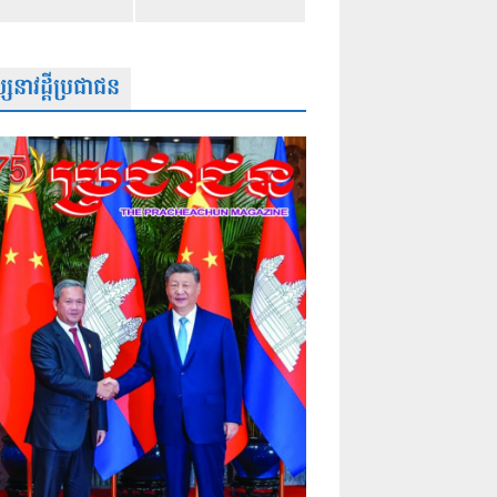
សនាវដ្តីប្រជាជន