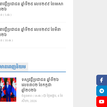
នាវដ្ដីប្រជាជន ឆ្នាំទី២៥ លេខ២៩៩ ខែមេសា
ំ២០២៦
ន ( 5.6k )
នាវដ្ដីប្រជាជន ឆ្នាំទី២៥ លេខ២៩៨ ខែមីនា
ំ២០២៦
ាន ( 10.4k )
ត៌មានពេញនិយម
ទស្សវដ្តីប្រជាជន ឆ្នាំទី២៦
លេខ៣០២ ខែកក្កដា
ឆ្នាំ២០២៦
ថ្ងៃ​អង្គារ, 4 ខែ​
ចំនួនអាន ( 18.8k )
សីហា, 2026