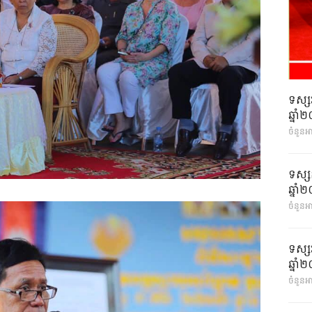
ទស្ស
ឆ្នា
ចំនួនអ
ទស្ស
ឆ្នា
ចំនួនអា
ទស្ស
ឆ្នា
ចំនួនអា