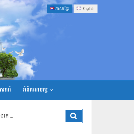
ភាសាខ្មែរ
English
ងការណ៍
អំពីគណបក្ស
ស្វែងរក