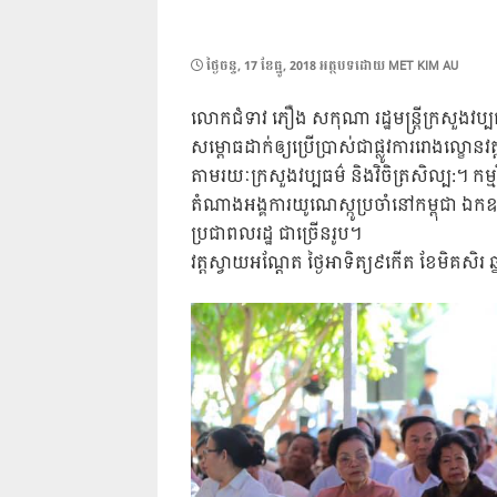
POSTED
ថ្ងៃ​ចន្ទ, 17 ខែ​ធ្នូ, 2018
អត្ថបទដោយ
MET KIM AU
ON
លោកជំទាវ ភឿង សកុណា រដ្ឋមន្ត្រីក្រសួងវប្បធម
សម្ពោធដាក់ឲ្យប្រើប្រាស់ជាផ្លូវការរោងល្ខ
តាមរយៈក្រសួងវប្បធម៌ និងវិចិត្រសិល្ប:។ ក
តំណាងអង្គការយូណេស្កូប្រចាំនៅកម្ពុជា ឯកឧ
ប្រជាពលរដ្ឋ ជាច្រើនរូប។
វត្តស្វាយអណ្តែត ថ្ងៃអាទិត្យ៩កើត ខែមិគសិរ ឆ្