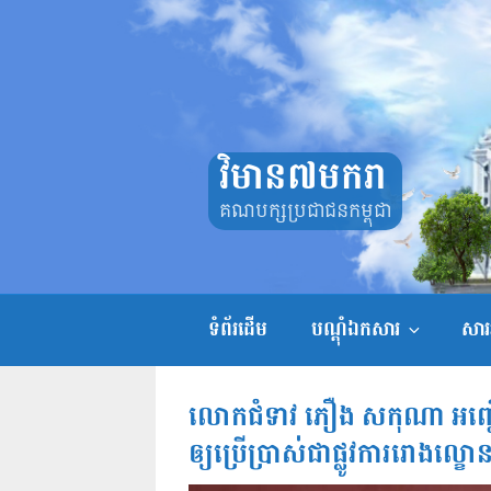
Skip
to
content
វិមាន៧មករា
គណបក្សប្រជាជនកម្ពុជា
ទំព័រដើម
បណ្តុំឯកសារ
សាររ
លោកជំទាវ ភឿង សកុណា អញ្ជើញជា
ឲ្យប្រើប្រាស់ជាផ្លូវការរោងល្ខោ