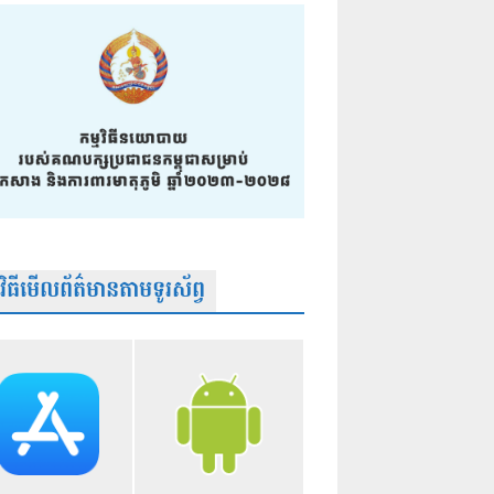
មវិធីមើលព័ត៌មានតាមទូរស័ព្វ