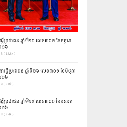
វដ្តីប្រជាជន ឆ្នាំទី២៦ លេខ៣០២ ខែកក្កដា
ំ២០២៦
ាន ( 18.8k )
នាវដ្ដីប្រជាជន ឆ្នាំទី២៦ លេខ៣០១ ខែមិថុនា
ំ២០២៦
ន ( 2.8k )
វដ្តីប្រជាជន ឆ្នាំទី២៥ លេខ៣០០ ខែឧសភា
ំ២០២៦
ន ( 7.4k )