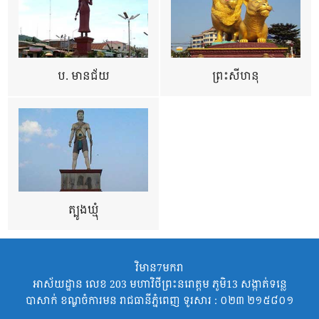
ប. មានជ័យ
ព្រះសីហនុ
ត្បូងឃ្មុំ
វិមាន7មករា
អាស័យដ្ឋាន លេខ 203 មហាវិថីព្រះនរោត្តម ភូមិ13 សង្កាត់ទន្លេ
បាសាក់ ខណ្ឌចំការមន រាជធានីភ្នំពេញ ទូរសារ : ០២៣ ២១៥៨០១