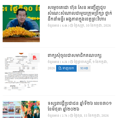
សម្តេចតេជោ ហ៊ុន សែន អញ្ជើញជួប
សំណេះសំណាលជាមួយក្រុមប្រឹក្សា ថ្នាក់
ដឹកនាំមន្ទីរ អង្គភាពក្នុងខេត្តព្រះវិហារ
ថ្ងៃ​សុក្រ, 10 ខែ​កក្កដា, 2026
ចំនួនអាន ( 4.4k )
ពាក្យសុំចូលជាសមាជិកគណបក្ស
ថ្ងៃ​ព្រហស្បតិ៍, 9 ខែ​កក្កដា,
ចំនួនអាន ( 4.2k )
2026
ទាញយក
93 KB
ទស្សនាវដ្ដីប្រជាជន ឆ្នាំទី២៦ លេខ៣០១
ខែមិថុនា ឆ្នាំ២០២៦
ថ្ងៃ​ពុធ, 15 ខែ​កក្កដា, 2026
ចំនួនអាន ( 2.7k )