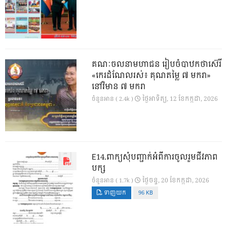
គណៈចលនាមហាជន រៀបចំបាឋកថាស៊េរី
«កេរដំណែលរស់៖ គុណតម្លៃ ៧ មករា»
នៅវិមាន ៧ មករា
ថ្ងៃ​អាទិត្យ, 12 ខែ​កក្កដា, 2026
ចំនួនអាន ( 2.4k )
E14.ពាក្យសុំបញ្ជាក់អំពីការចូលរួមជីវភាព
បក្ស
ថ្ងៃ​ចន្ទ, 20 ខែ​កក្កដា, 2026
ចំនួនអាន ( 1.7k )
ទាញយក
96 KB