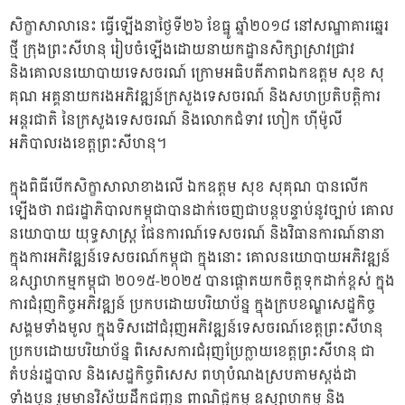
សិក្ខាសាលានេះ ធ្វើឡើងនាថ្ងៃទី២៦ ខែធ្នូ ឆ្នាំ២០១៨ នៅសណ្ឋាគារឆ្នេរ
ថ្មី ក្រុងព្រះសីហនុ រៀបចំឡើងដោយនាយកដ្ឋានសិក្សាស្រាវជ្រាវ
និងគោលនយោបាយទេសចរណ៍ ក្រោមអធិបតីភាពឯកឧត្តម សុខ សុ
គុណ អគ្គនាយករងអភិវឌ្ឍន៍ក្រសួងទេសចរណ៍ និងសហប្រតិបត្តិការ
អន្តរជាតិ នៃក្រសួងទេសចរណ៍ និងលោកជំទាវ ហៀក ហ៊ីម៉ូលី
អភិបាលរងខេត្តព្រះសីហនុ។
ក្នុងពិធីបើកសិក្ខាសាលាខាងលើ ឯកឧត្តម សុខ សុគុណ បានលើក
ឡើងថា រាជរដ្ឋាភិបាលកម្ពុជាបានដាក់ចេញជាបន្តបន្ទាប់នូវច្បាប់ គោល
នយោបាយ យុទ្ធសាស្រ្ត ផែនការណ៍ទេសចរណ៍ និងវិធានការណ៍នានា
ក្នុងការអភិវឌ្ឍន៍ទេសចរណ៍កម្ពុជា ក្នុងនោះ គោលនយោបាយអភិវឌ្ឍន៍
ឧស្សាហកម្មកម្ពុជា ២០១៥-២០២៥ បានផ្តោតយកចិត្តទុកដាក់ខ្ពស់ ក្នុង
ការជំរុញកិច្ចអភិវឌ្ឍន៍ ប្រកបដោយបរិយាប័ន្ន ក្នុងក្របខណ្ឌសេដ្ឋកិច្ច
សង្គមទាំងមូល ក្នុងទិសដៅជំរុញអភិវឌ្ឍន៍ទេសចរណ៍ខេត្តព្រះសីហនុ
ប្រកបដោយបរិយាប័ន្ន ពិសេសការជំរុញប្រែក្លាយខេត្តព្រះសីហនុ ជា
តំបន់រដ្ឋបាល និងសេដ្ឋកិច្ចពិសេស ពហុបំណងស្របតាមស្តង់ដា
ទាំងបួន រួមមានវិស័យដឹកជញ្ជូន ពាណិជ្ជកម្ម ឧស្សាហកម្ម និង