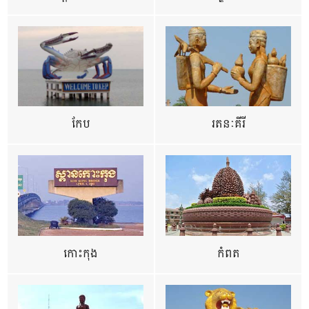
កែប
រតនៈគីរី
កោះកុង
កំពត