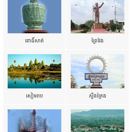
ពោធិ៍សាត់
ព្រៃវែង
សៀមរាប
ស្ទឹងត្រែង