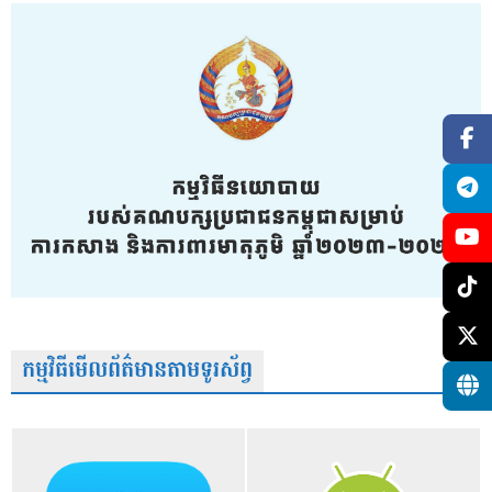
កម្មវិធីមើលព័ត៌មានតាមទូរស័ព្វ