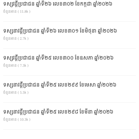
ទស្សវដ្តីប្រជាជន ឆ្នាំទី២៦ លេខ៣០២ ខែកក្កដា ឆ្នាំ២០២៦
ចំនួនអាន ( 11.8k )
ទស្សនាវដ្ដីប្រជាជន ឆ្នាំទី២៦ លេខ៣០១ ខែមិថុនា ឆ្នាំ២០២៦
ចំនួនអាន ( 2.7k )
ទស្សវដ្តីប្រជាជន ឆ្នាំទី២៥ លេខ៣០០ ខែឧសភា ឆ្នាំ២០២៦
ចំនួនអាន ( 7.3k )
ទស្សនាវដ្ដីប្រជាជន ឆ្នាំទី២៥ លេខ២៩៩ ខែមេសា ឆ្នាំ២០២៦
ចំនួនអាន ( 5.5k )
ទស្សនាវដ្ដីប្រជាជន ឆ្នាំទី២៥ លេខ២៩៨ ខែមីនា ឆ្នាំ២០២៦
ចំនួនអាន ( 10.3k )