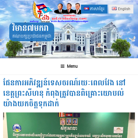
Skip
ភាសាខ្មែរ
English
to
content
វិមាន៧មករា
គណបក្សប្រជាជនកម្ពុជា
Menu
ផែនការអភិវឌ្ឍន៍ទេសចរណ៍រយៈពេលវែង នៅ
ខេត្តព្រះសីហនុ កំពុងត្រូវបានពិគ្រោះយោបល់
យ៉ាងយកចិត្តទុកដាក់