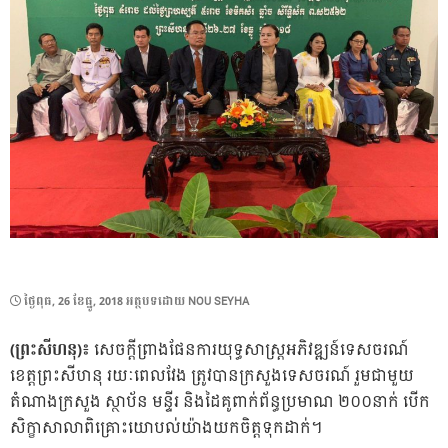
POSTED
ថ្ងៃ​ពុធ, 26 ខែ​ធ្នូ, 2018
អត្ថបទដោយ
NOU SEYHA
ON
(ព្រះសីហនុ)៖
សេចក្តីព្រាងផែនការយុទ្ធសាស្រ្តអភិវឌ្ឍន៍ទេសចរណ៍
ខេត្តព្រះសីហនុ រយៈពេលវែង ត្រូវបានក្រសួងទេសចរណ៍ រួមជាមួយ
តំណាងក្រសួង ស្ថាប័ន មន្ទីរ និងដៃគូពាក់ព័ន្ធប្រមាណ ២០០នាក់ បើក
សិក្ខាសាលាពិគ្រោះយោបល់យ៉ាងយកចិត្តទុកដាក់។