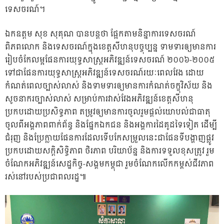
ទេសចរណ៍។
ឯកឧត្តម សុខ សុគុណ បានបន្តថា ផ្អែកតាមនិន្នាការទេសចរណ៍
ពិភពលោក និងទេសចរណ៍ក្នុងខេត្តសីហនុបច្ចុប្បន្ន ទាមទារឲ្យមានការ
រៀបចំកែលម្អផែនការយុទ្ធសាស្រ្តអភិវឌ្ឍន៍ទេសចរណ៍ ២០០៦-២០០៥
ទៅជាផែនការយុទ្ធសាស្រ្តអភិវឌ្ឍន៍ទេសចរណ៍រយៈពេលវែង ដោយ
កំណត់ពេលច្បាស់លាស់ និងទាមទារឲ្យមានការកំណត់ចក្ខុវិស័យ និង
សូចនាករច្បាស់លាស់ សម្រាប់ការវាស់វែងអភិវឌ្ឍន៍ខេត្តសីហនុ
ប្រកបដោយប្រសិទ្ធភាព តម្រូវឲ្យមានការចូលរួមផ្តល់យោបល់ជាធាតុ
ចូលពីអង្គភាពពាក់ព័ន្ធ និងផ្នែកឯកជន និងអង្គការដៃគូដទៃទៀត ដើម្បី
ជំរុញ និងប្រែក្លាយផែនការដែលទើបកែសម្រួលនេះជាផែនទីបង្ហាញផ្លូវ
ប្រកបដោយសក្តិសិទ្ធិភាព ថិរភាព បរិយាប័ន្ន និងការទទួលខុសត្រូវ រួម
ចំណែកអភិវឌ្ឍន៍សេដ្ឋកិច្ច-សង្គមកម្ពុជា រួមចំណែកលើកកម្ពស់ជីវភាព
រស់នៅរបស់ប្រជាពលរដ្ឋ៕