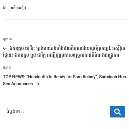
CATEGORIES
ពត៌មានថ្មីៗ
ការ​
អត្ថបទ
ក្រោយ
នាំទិស​
មុន
ឯកឧត្តម ជា វីរៈ ត្រូវបានតែងតាំងជាអភិបាលរងខណ្ឌព្រែកព្នៅ, រសៀល
ប្រកាស
ថ្ងៃនេះ ឯកឧត្តម នួន ផារ័ត្ន អញ្ជើញប្រកាសឲ្យចូលកាន់តំណែងជាផ្លូវការ
អត្ថបទ
បន្ទាប់
បន្ទាប់
TOP NEWS: “Handcuffs Is Ready for Sam Rainsy”, Samdach Hun
Sen Announces
ស្វែ