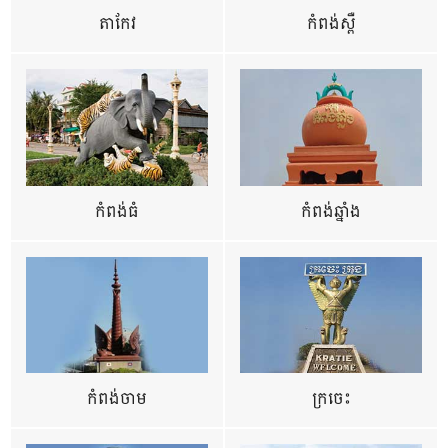
តាកែវ
កំពង់ស្ពឺ
កំពង់ធំ
កំពង់ឆ្នាំង
កំពង់ចាម
ក្រចេះ