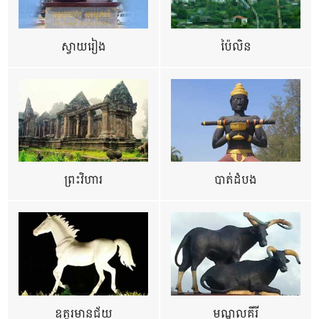
ស្វាយរៀង
ប៉ៃលិន
ព្រះវិហារ
បាត់ដំបង
ឧត្ដរមានជ័យ
មណ្ឌលគីរី