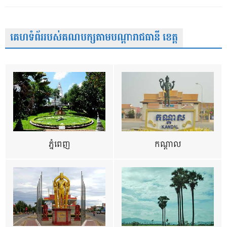
គេហទំព័ររបស់គណបក្សតាមបណ្តារាជធានី ខេត្ត
ភ្នំពេញ
កណ្តាល