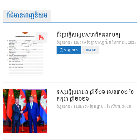
ព័ត៌មានពេញនិយម
ជីវប្រវត្តិសង្ខេបសមាជិកគណបក្ស
ថ្ងៃ​ព្រហស្បតិ៍, 9 ខែ​កក្កដា, 2026
ចំនួនអាន ( 12k )
ទាញយក
104 KB
ទស្សវដ្តីប្រជាជន ឆ្នាំទី២៦ លេខ៣០២ ខែ
កក្កដា ឆ្នាំ២០២៦
ថ្ងៃ​អង្គារ, 4 ខែ​សីហា, 2026
ចំនួនអាន ( 11.8k )