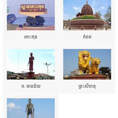
កោះកុង
កំពត
ប. មានជ័យ
ព្រះសីហនុ