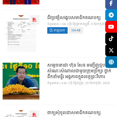
ជីវប្រវត្តិសង្ខេបសមាជិកគណបក្ស
ថ្ងៃ​ព្រហស្បតិ៍, 9 ខែ​កក្កដា, 2026
ចំនួនអាន ( 12k )
ទាញយក
104 KB
សម្តេចតេជោ ហ៊ុន សែន អញ្ជើញជួប
សំណេះសំណាលជាមួយក្រុមប្រឹក្សា ថ្នាក់
ដឹកនាំមន្ទីរ អង្គភាពក្នុងខេត្តព្រះវិហារ
ថ្ងៃ​សុក្រ, 10 ខែ​កក្កដា, 2026
ចំនួនអាន ( 4.6k )
ពាក្យសុំចូលជាសមាជិកគណបក្ស