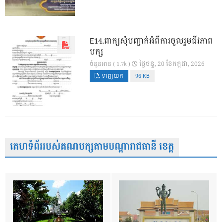
E14.ពាក្យសុំបញ្ជាក់អំពីការចូលរួមជីវភាព
បក្ស
ថ្ងៃ​ចន្ទ, 20 ខែ​កក្កដា, 2026
ចំនួនអាន ( 1.7k )
ទាញយក
96 KB
គេហទំព័ររបស់គណបក្សតាមបណ្តារាជធានី ខេត្ត