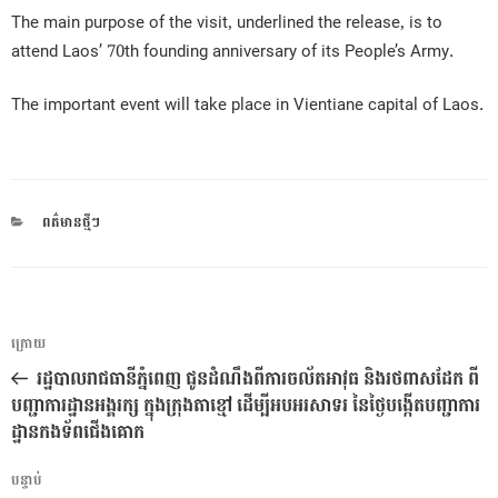
The main purpose of the visit, underlined the release, is to
attend Laos’ 70th founding anniversary of its People’s Army.
The important event will take place in Vientiane capital of Laos.
CATEGORIES
ពត៌មានថ្មីៗ
ការ​
អត្ថបទ
ក្រោយ
នាំទិស​
មុន
រដ្ឋបាលរាជធានីភ្នំពេញ ជូនដំណឹងពីការចល័តអាវុធ និងរថពាសដែក ពី
ប្រកាស
បញ្ជាការដ្ឋានអង្គរក្ស ក្នុងក្រុងតាខ្មៅ ដើម្បីអបអរសាទរ នៃថ្ងៃបង្កើតបញ្ជាការ
ដ្ឋានកងទ័ពជើងគោក
អត្ថបទ
បន្ទាប់