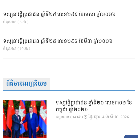
ទស្សនាវដ្ដីប្រជាជន ឆ្នាំទី២៥ លេខ២៩៩ ខែមេសា ឆ្នាំ២០២៦
ចំនួនអាន ( 5.5k )
ទស្សនាវដ្ដីប្រជាជន ឆ្នាំទី២៥ លេខ២៩៨ ខែមីនា ឆ្នាំ២០២៦
ចំនួនអាន ( 10.3k )
ព័ត៌មានពេញនិយម
ទស្សវដ្តីប្រជាជន ឆ្នាំទី២៦ លេខ៣០២ ខែ
កក្កដា ឆ្នាំ២០២៦
ថ្ងៃ​អង្គារ, 4 ខែ​សីហា, 2026
ចំនួនអាន ( 14.6k )