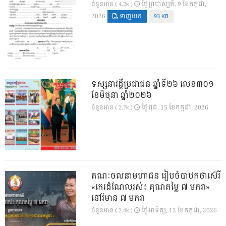
ថ្ងៃ​ព្រហស្បតិ៍, 9 ខែ​កក្កដា,
ចំនួនអាន ( 4.2k )
2026
ទាញយក
93 KB
ទស្សនាវដ្ដីប្រជាជន ឆ្នាំទី២៦ លេខ៣០១
ខែមិថុនា ឆ្នាំ២០២៦
ថ្ងៃ​ពុធ, 15 ខែ​កក្កដា, 2026
ចំនួនអាន ( 2.7k )
គណៈចលនាមហាជន រៀបចំបាឋកថាស៊េរី
«កេរដំណែលរស់៖ គុណតម្លៃ ៧ មករា»
នៅវិមាន ៧ មករា
ថ្ងៃ​អាទិត្យ, 12 ខែ​កក្កដា, 2026
ចំនួនអាន ( 2.4k )