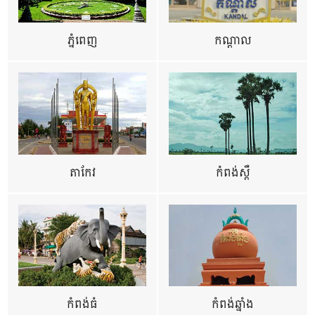
ភ្នំពេញ
កណ្តាល
តាកែវ
កំពង់ស្ពឺ
កំពង់ធំ
កំពង់ឆ្នាំង