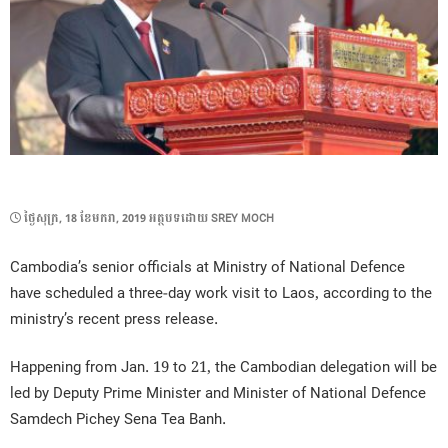
POSTED
ថ្ងៃ​សុក្រ, 18 ខែ​មករា, 2019
អត្ថបទដោយ
SREY MOCH
ON
Cambodia’s senior officials at Ministry of National Defence
have scheduled a three-day work visit to Laos, according to the
ministry’s recent press release.
Happening from Jan. 19 to 21, the Cambodian delegation will be
led by Deputy Prime Minister and Minister of National Defence
Samdech Pichey Sena Tea Banh.