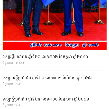
ទស្សវដ្តីប្រជាជន ឆ្នាំទី២៦ លេខ៣០២ ខែកក្កដា ឆ្នាំ២០២៦
ចំនួនអាន ( 14.6k )
ទស្សនាវដ្ដីប្រជាជន ឆ្នាំទី២៦ លេខ៣០១ ខែមិថុនា ឆ្នាំ២០២៦
ចំនួនអាន ( 2.7k )
ទស្សវដ្តីប្រជាជន ឆ្នាំទី២៥ លេខ៣០០ ខែឧសភា ឆ្នាំ២០២៦
ចំនួនអាន ( 7.3k )