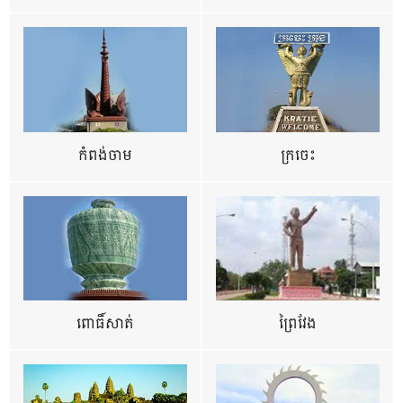
កំពង់ចាម
ក្រចេះ
ពោធិ៍សាត់
ព្រៃវែង