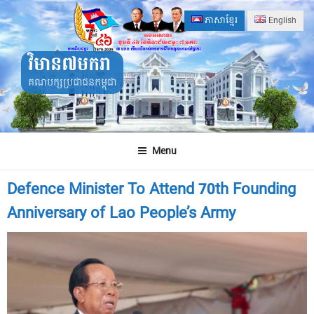
Skip
ភាសាខ្មែរ
English
to
content
វិមាន៧មករា
គណបក្សប្រជាជនកម្ពុជា
Menu
Defence Minister To Attend 70th Founding
Anniversary of Lao People’s Army