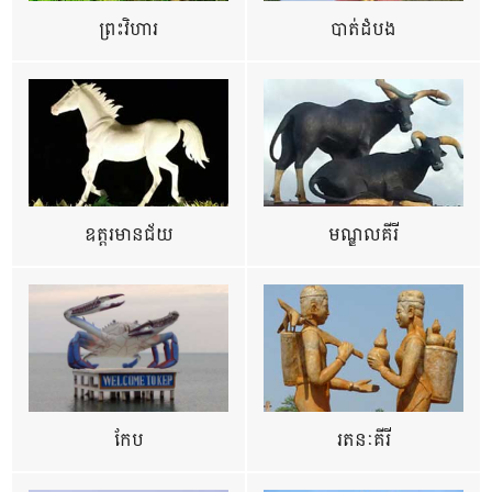
ព្រះវិហារ
បាត់ដំបង
ឧត្ដរមានជ័យ
មណ្ឌលគីរី
កែប
រតនៈគីរី