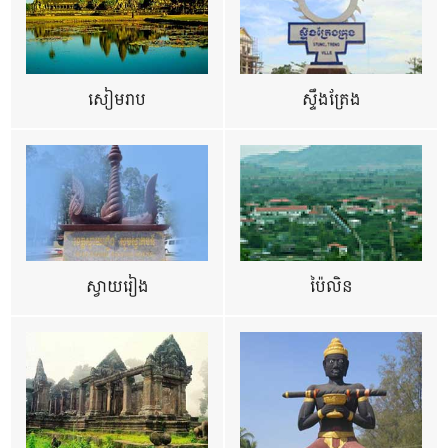
សៀមរាប
ស្ទឹងត្រែង
ស្វាយរៀង
ប៉ៃលិន