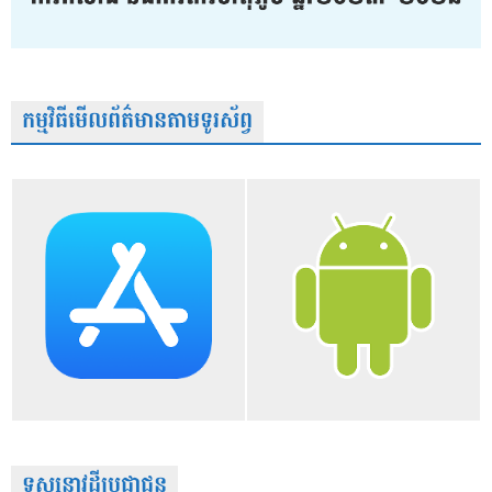
កម្មវិធីមើលព័ត៌មានតាមទូរស័ព្វ
ទស្សនាវដ្តីប្រជាជន