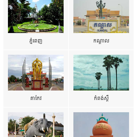
ភ្នំពេញ
កណ្តាល
តាកែវ
កំពង់ស្ពឺ