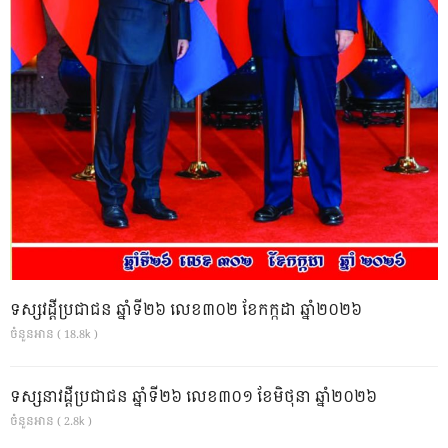
ទស្សវដ្តីប្រជាជន ឆ្នាំទី២៦ លេខ៣០២ ខែកក្កដា ឆ្នាំ២០២៦
ចំនួនអាន ( 18.8k )
ទស្សនាវដ្ដីប្រជាជន ឆ្នាំទី២៦ លេខ៣០១ ខែមិថុនា ឆ្នាំ២០២៦
ចំនួនអាន ( 2.8k )