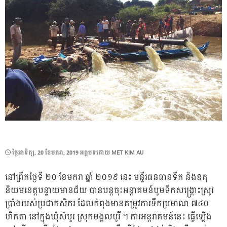
POSTED
ថ្ងៃ​អាទិត្យ, 20 ខែ​មករា, 2019
អត្ថបទដោយ
MET KIM AU
ON
នៅព្រឹកថ្ងៃទី ២០ ខែមករា ឆ្នាំ ២០១៩ នេះ មន្ទីរធនធានទឹក និងឧតុ
និយមខេត្តបន្ទាយមានជ័យ បានបន្តចុះអន្តាគមន៍បូមទឹកសង្គ្រោះស្រូវ
ប្រាំងរបស់ប្រជាកសិករ ដែលកំពុងមានតម្រូវការទឹកប្រមាណ ៧៤០
ហិកតា នៅក្នុងឃុំសំបួរ ស្រុកមង្គលបូរី ។ ការអន្តរាគមន៍នេះ ធ្វើឡើង