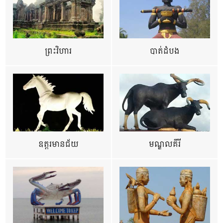
ព្រះវិហារ
បាត់ដំបង
ឧត្ដរមានជ័យ
មណ្ឌលគីរី