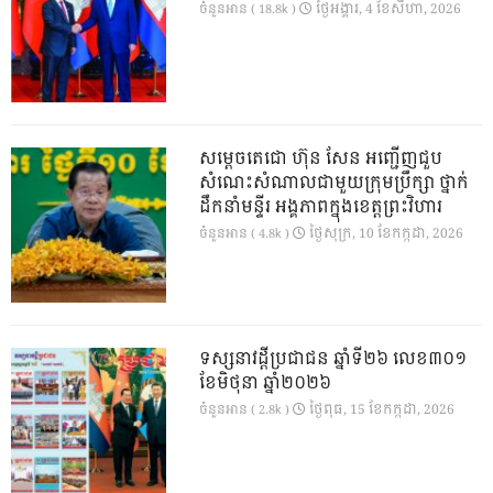
ថ្ងៃ​អង្គារ, 4 ខែ​សីហា, 2026
ចំនួនអាន ( 18.8k )
សម្តេចតេជោ ហ៊ុន សែន អញ្ជើញជួប
សំណេះសំណាលជាមួយក្រុមប្រឹក្សា ថ្នាក់
ដឹកនាំមន្ទីរ អង្គភាពក្នុងខេត្តព្រះវិហារ
ថ្ងៃ​សុក្រ, 10 ខែ​កក្កដា, 2026
ចំនួនអាន ( 4.8k )
ទស្សនាវដ្ដីប្រជាជន ឆ្នាំទី២៦ លេខ៣០១
ខែមិថុនា ឆ្នាំ២០២៦
ថ្ងៃ​ពុធ, 15 ខែ​កក្កដា, 2026
ចំនួនអាន ( 2.8k )