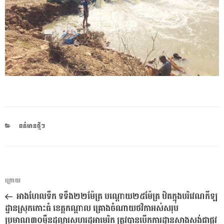
CATEGORIES
ពត៌មានថ្មីៗ
ការ​
អត្ថបទ
ក្រោយ
នាំទិស​
មុន
អាងហែលទឹក ទទឹង២២ម៉ែត្រ បណ្តោយ២៥ម៉ែត្រ ឋិតក្នុងបរិវេណកីឡ
ប្រកាស
ដ្ឋានស្រុកកោះធំ ខេត្តកណ្តាល គ្រោងចំណាយថវិកាអស់សរុប
ប្រមាណ៣០ម៉ឺនដុល្លារសហរដ្ឋអាមេរិក ត្រូវបានបើកការដ្ឋានសាងសង់ជាផ្លូវ