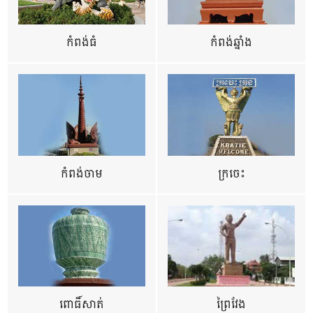
កំពង់ធំ
កំពង់ឆ្នាំង
កំពង់ចាម
ក្រចេះ
ពោធិ៍សាត់
ព្រៃវែង