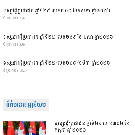
ទស្សវដ្តីប្រជាជន ឆ្នាំទី២៥ លេខ៣០០ ខែឧសភា ឆ្នាំ២០២៦
ចំនួនអាន ( 7.4k )
ទស្សនាវដ្ដីប្រជាជន ឆ្នាំទី២៥ លេខ២៩៩ ខែមេសា ឆ្នាំ២០២៦
ចំនួនអាន ( 5.6k )
ទស្សនាវដ្ដីប្រជាជន ឆ្នាំទី២៥ លេខ២៩៨ ខែមីនា ឆ្នាំ២០២៦
ចំនួនអាន ( 10.4k )
ព័ត៌មានពេញនិយម
ទស្សវដ្តីប្រជាជន ឆ្នាំទី២៦ លេខ៣០២ ខែ
កក្កដា ឆ្នាំ២០២៦