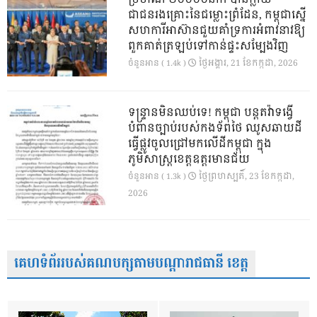
ជាជនរងគ្រោះនៃជម្លោះព្រំដែន, កម្ពុជាស្នើ
សហការីអាស៊ានជួយគាំទ្រការអំពាវនាវឱ្យ
ពួកគាត់ត្រឡប់ទៅកាន់ផ្ទះសម្បែងវិញ
ថ្ងៃ​អង្គារ, 21 ខែ​កក្កដា, 2026
ចំនួនអាន ( 1.4k )
ទន្ទ្រានមិនឈប់ទេ! កម្ពុជា បន្តតវ៉ាទង្វើ
បំពានច្បាប់របស់កងទ័ពថៃ ឈូសឆាយដី
ធ្វើផ្លូវចូលជ្រៅមកលើដីកម្ពុជា ក្នុង
ភូមិសាស្ត្រខេត្តឧត្តរមានជ័យ
ថ្ងៃ​ព្រហស្បតិ៍, 23 ខែ​កក្កដា,
ចំនួនអាន ( 1.3k )
2026
គេហទំព័ររបស់គណបក្សតាមបណ្តារាជធានី ខេត្ត