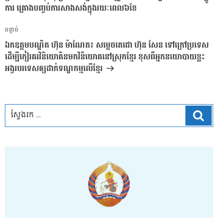
ការ គ្រោងបញ្ចប់ការសាងសង់ក្នុងរយៈពេល៦ខែ
អត្ថបទ
បន្ទាប់
បន្ទាប់
ឯកឧត្តមបណ្ឌិត ហ៊ុន ម៉ាណែត៖ សម្ដេចតេជោ ហ៊ុន សែន ទៅក្រៅប្រទេស
ដើម្បីកៀរគរ​វិនិយោគិនមក​វិនិយោគនៅស្រុកខ្មែរ ខុសពីអ្នកនយោបាយខ្លះ ​
អង្វរបរទេសឲ្យដាក់ទណ្ឌកម្មលើខ្មែរ
ស្វែ