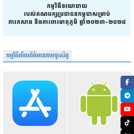
កម្មវិធីមើលព័ត៌មានតាមទូរស័ព្វ