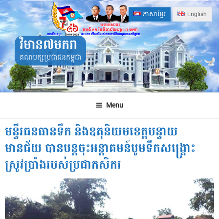
Skip
ភាសាខ្មែរ
English
to
content
វិមាន៧មករា
គណបក្សប្រជាជនកម្ពុជា
Menu
មន្ទីរធនធានទឹក និងឧតុនិយមខេត្តបន្ទាយ
មានជ័យ បានបន្តចុះអន្តាគមន៍បូមទឹកសង្គ្រោះ
ស្រូវប្រាំងរបស់ប្រជាកសិករ