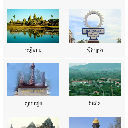
សៀមរាប
ស្ទឹងត្រែង
ស្វាយរៀង
ប៉ៃលិន