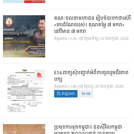
គណៈចលនាមហាជន រៀបចំបាឋកថាស៊េរី
«កេរដំណែលរស់៖ គុណតម្លៃ ៧ មករា»
នៅវិមាន ៧ មករា
ថ្ងៃ​អាទិត្យ, 12 ខែ​កក្កដា, 2026
ចំនួនអាន ( 2.5k )
E14.ពាក្យសុំបញ្ជាក់អំពីការចូលរួមជីវភាព
បក្ស
ថ្ងៃ​ចន្ទ, 20 ខែ​កក្កដា, 2026
ចំនួនអាន ( 1.8k )
ទាញយក
96 KB
ប្រមុខការទូតកម្ពុជា៖ ជនស៊ីវិលកម្ពុជា
ប្រមាណ ២០០០០នាក់ បានក្លាយ