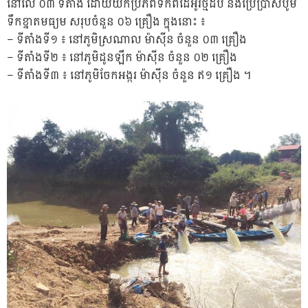
នៅលើ ០៣ ទីតាំង ដោយយកប្រភពទឹកពីដៃអូរថ្មដប់ និងប្រើប្រាស់បូម
ទឹកខ្នាតមធ្យម សរុបចំនួន ០៦ គ្រឿង ក្នុងនោះ ៖
– ទីតាំងទី១ ៖ នៅភូមិស្រណាល ម៉ាស៊ីន ចំនួន ០៣ គ្រឿង
– ទីតាំងទី២ ៖ នៅភូមិដូនឡឹក ម៉ាស៊ីន ចំនួន ០២ គ្រឿង
– ទីតាំងទី៣ ៖ នៅភូមិចែកអង្ករ ម៉ាស៊ីន ចំនួន ឥ១ គ្រឿង ។