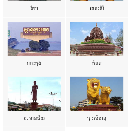
កែប
រតនៈគីរី
កោះកុង
កំពត
ប. មានជ័យ
ព្រះសីហនុ