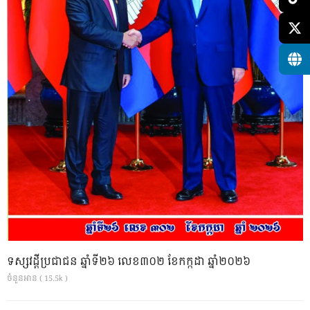
ទស្សវដ្តីប្រជាជន ឆ្នាំទី២៦ លេខ៣០២ ខែកក្កដា ឆ្នាំ២០២៦
ចំនួនអាន ( 15.5k )