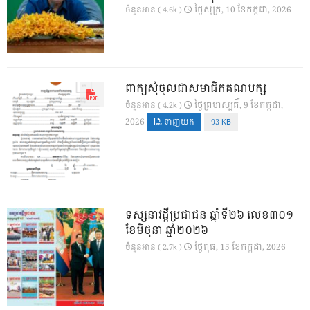
ថ្ងៃ​សុក្រ, 10 ខែ​កក្កដា, 2026
ចំនួនអាន ( 4.6k )
ពាក្យសុំចូលជាសមាជិកគណបក្ស
ថ្ងៃ​ព្រហស្បតិ៍, 9 ខែ​កក្កដា,
ចំនួនអាន ( 4.2k )
2026
ទាញយក
93 KB
ទស្សនាវដ្ដីប្រជាជន ឆ្នាំទី២៦ លេខ៣០១
ខែមិថុនា ឆ្នាំ២០២៦
ថ្ងៃ​ពុធ, 15 ខែ​កក្កដា, 2026
ចំនួនអាន ( 2.7k )