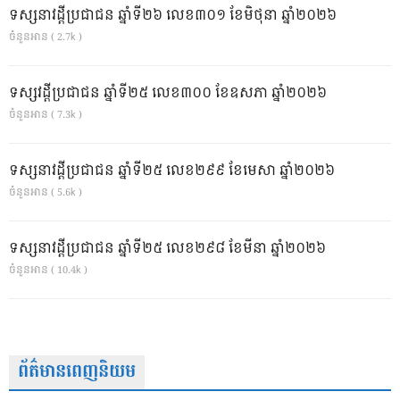
ទស្សនាវដ្ដីប្រជាជន ឆ្នាំទី២៦ លេខ៣០១ ខែមិថុនា ឆ្នាំ២០២៦
ចំនួនអាន ( 2.7k )
ទស្សវដ្តីប្រជាជន ឆ្នាំទី២៥ លេខ៣០០ ខែឧសភា ឆ្នាំ២០២៦
ចំនួនអាន ( 7.3k )
ទស្សនាវដ្ដីប្រជាជន ឆ្នាំទី២៥ លេខ២៩៩ ខែមេសា ឆ្នាំ២០២៦
ចំនួនអាន ( 5.6k )
ទស្សនាវដ្ដីប្រជាជន ឆ្នាំទី២៥ លេខ២៩៨ ខែមីនា ឆ្នាំ២០២៦
ចំនួនអាន ( 10.4k )
ព័ត៌មានពេញនិយម