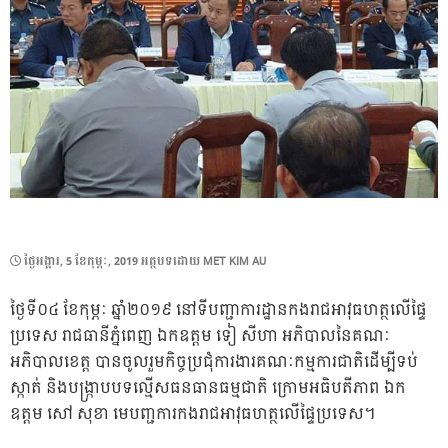
POSTED
ថ្ងៃ​អង្គារ, 5 ខែ​កុម្ភៈ, 2019
អត្ថបទដោយ
MET KIM AU
ON
ថ្ងៃទី០៤ ខែកុម្ភៈ ឆ្នាំ២០១៩ នៅទីបញ្ជាការដ្ឋានកងរាជអាវុធហត្ថលើផ្ទៃ
ប្រទេស រាជធានីភ្នំពេញ ឯកឧត្តម ទៀ សីហា អភិបាលនៃគណៈ
អភិបាលខេត្ត បានចូលរួមកិច្ចប្រជុំការងារគណៈកម្មការជាតិដើម្បីទប់
ស្កាត់ និងបង្រ្កាបបទល្មើសធនធានធម្មជាតិ ក្រោមអធិបតីភាព ឯក
ឧត្តម សៅ សុខា មេបញ្ជការកងរាជអាវុធហត្ថលើផ្ទៃប្រទេស។