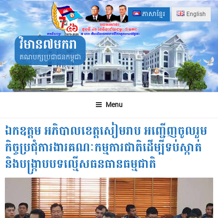
Skip
ភាសាខ្មែរ
English
to
content
វិមាន៧មករា
គណបក្សប្រជាជនកម្ពុជា
Menu
ឯកឧត្តម អភិបាលខេត្តសៀមរាប អញ្ជើញចូលរួម
កិច្ចប្រជុំការងារគណៈកម្មការជាតិដើម្បីទប់ស្កាត់
និងបង្រ្កាបបទល្មើសធនធានធម្មជាតិ