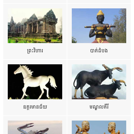
ព្រះវិហារ
បាត់ដំបង
ឧត្ដរមានជ័យ
មណ្ឌលគីរី