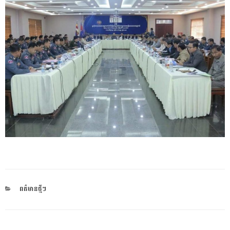
CATEGORIES
ពត៌មានថ្មីៗ