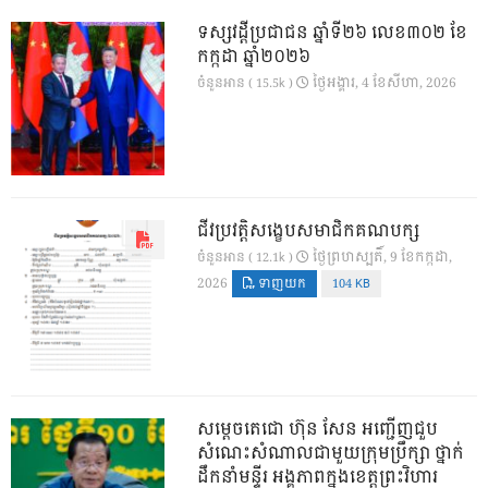
ទស្សវដ្តីប្រជាជន ឆ្នាំទី២៦ លេខ៣០២ ខែ
កក្កដា ឆ្នាំ២០២៦
ថ្ងៃ​អង្គារ, 4 ខែ​សីហា, 2026
ចំនួនអាន ( 15.5k )
ជីវប្រវត្តិសង្ខេបសមាជិកគណបក្ស
ថ្ងៃ​ព្រហស្បតិ៍, 9 ខែ​កក្កដា,
ចំនួនអាន ( 12.1k )
2026
ទាញយក
104 KB
សម្តេចតេជោ ហ៊ុន សែន អញ្ជើញជួប
សំណេះសំណាលជាមួយក្រុមប្រឹក្សា ថ្នាក់
ដឹកនាំមន្ទីរ អង្គភាពក្នុងខេត្តព្រះវិហារ