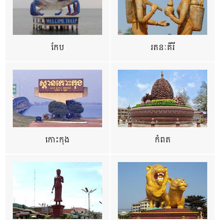
កែប
រតនៈគីរី
កោះកុង
កំពត