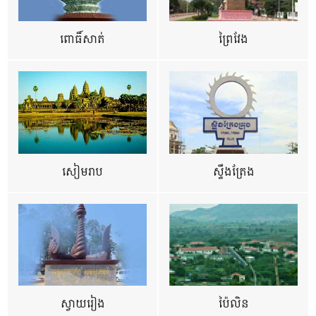
ពោធិ៍សាត់
ព្រៃវែង
សៀមរាប
ស្ទឹងត្រែង
ស្វាយរៀង
ប៉ៃលិន