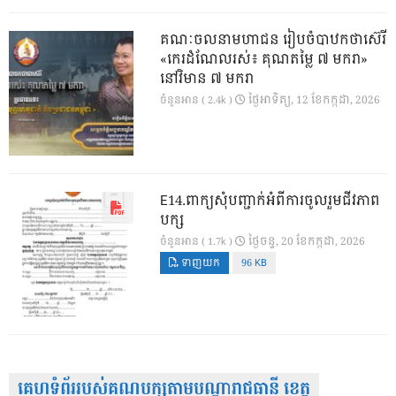
គណៈចលនាមហាជន រៀបចំបាឋកថាស៊េរី
«កេរដំណែលរស់៖ គុណតម្លៃ ៧ មករា»
នៅវិមាន ៧ មករា
ថ្ងៃ​អាទិត្យ, 12 ខែ​កក្កដា, 2026
ចំនួនអាន ( 2.4k )
E14.ពាក្យសុំបញ្ជាក់អំពីការចូលរួមជីវភាព
បក្ស
ថ្ងៃ​ចន្ទ, 20 ខែ​កក្កដា, 2026
ចំនួនអាន ( 1.7k )
ទាញយក
96 KB
គេហទំព័ររបស់គណបក្សតាមបណ្តារាជធានី ខេត្ត