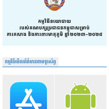
កម្មវិធីមើលព័ត៌មានតាមទូរស័ព្វ