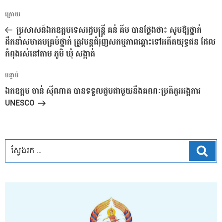
ការ​
អត្ថបទ
ក្រោយ
នាំទិស​
មុន
ប្រសាសន៍ឯកឧត្តមទេសរដ្ឋមន្ត្រី គន់ គីម បានថ្លែងថា៖ សូមឱ្យថ្នាក់
ប្រកាស
ដឹកនាំសមាគមគ្រប់ថ្នាក់ ត្រូវបន្តជំរុញសកម្មភាពឆ្ពោះទៅអតីតយុទ្ធជន ដែល
កំពុងរស់នៅតាម ភូមិ ឃុំ សង្កាត់
អត្ថបទ
បន្ទាប់
បន្ទាប់
ឯកឧត្តម ចាន់ សុីណាត បានទទួលជួបជាមួយនឹងគណៈប្រតិភូរអង្គការ
UNESCO
ស្វែ