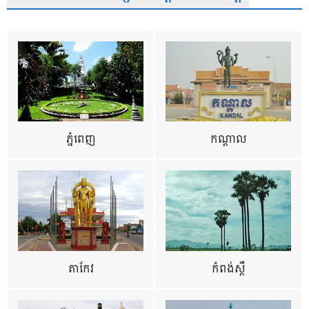
ភ្នំពេញ
កណ្តាល
តាកែវ
កំពង់ស្ពឺ