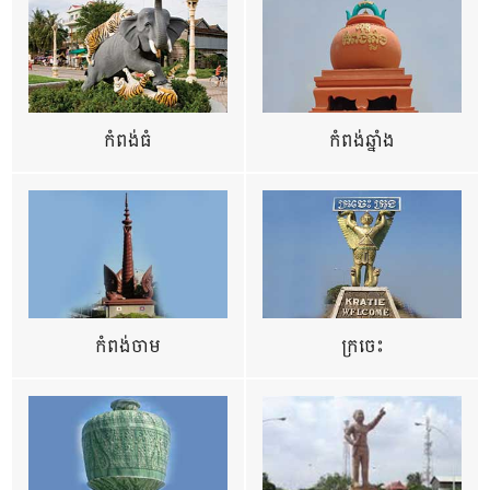
កំពង់ធំ
កំពង់ឆ្នាំង
កំពង់ចាម
ក្រចេះ