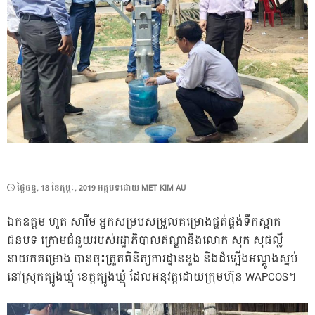
POSTED
ថ្ងៃ​ចន្ទ, 18 ខែ​កុម្ភៈ, 2019
អត្ថបទដោយ
MET KIM AU
ON
ឯកឧត្តម​ ហួត​ សារឹម​ អ្នកសម្របសម្រួលគម្រោង​ផ្គត់ផ្គង់ទឹកស្អាត
ជនបទ​ ក្រោមជំនួយរបស់រដ្ឋាភិបាលឥណ្ឌានិងលោក​ សុក​ សុផល្លី​
នាយកគម្រោង​ បានចុះត្រួតពិនិត្យការដ្ឋានខួង និងដំទ្បេីងអណ្តូង​ស្នប់ ​
នៅស្រុកត្បូងឃ្មុំ​ ខេត្តត្បូងឃ្មុំ ដែលអនុវត្តដោយក្រុមហ៊ុន WAPCOS។