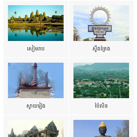
សៀមរាប
ស្ទឹងត្រែង
ស្វាយរៀង
ប៉ៃលិន