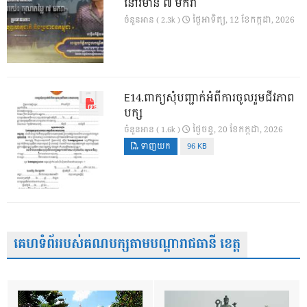
នៅវិមាន ៧ មករា
ថ្ងៃ​អាទិត្យ, 12 ខែ​កក្កដា, 2026
ចំនួនអាន ( 2.3k )
E14.ពាក្យសុំបញ្ជាក់អំពីការចូលរួមជីវភាព
បក្ស
ថ្ងៃ​ចន្ទ, 20 ខែ​កក្កដា, 2026
ចំនួនអាន ( 1.6k )
ទាញយក
96 KB
គេហទំព័ររបស់គណបក្សតាមបណ្តារាជធានី ខេត្ត