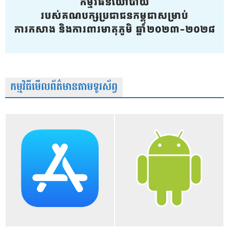
កម្មវិធីមើលព័ត៌មានតាមទូរស័ព្វ