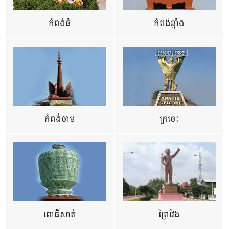
កំពង់ធំ
កំពង់ឆ្នាំង
កំពង់ចាម
ក្រចេះ
ពោធិ៍សាត់
ព្រៃវែង