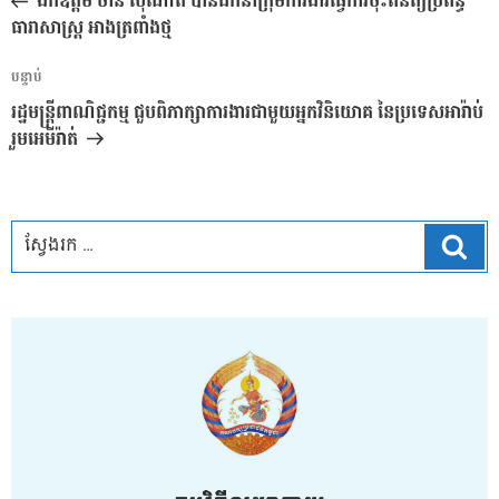
ឯកឧត្តម ចាន់ ស៊ីណាត បានដឹកនាំក្រុមការងារធ្វើការចុះពិនិត្យប្រព័ន្ធ
ប្រកាស
ធារាសាស្រ្ត អាងត្រពាំងថ្ម
អត្ថបទ
បន្ទាប់
បន្ទាប់
រដ្ឋមន្ត្រីពាណិជ្ជកម្ម ជួបពិភាក្សាការងារជាមួយអ្នកវិនិយោគ នៃប្រទេសអារ៉ាប់
រួមអេមីរ៉ាត់
ស្វែ