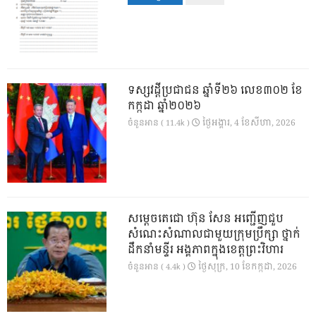
ទស្សវដ្តីប្រជាជន ឆ្នាំទី២៦ លេខ៣០២ ខែ
កក្កដា ឆ្នាំ២០២៦
ថ្ងៃ​អង្គារ, 4 ខែ​សីហា, 2026
ចំនួនអាន ( 11.4k )
សម្តេចតេជោ ហ៊ុន សែន អញ្ជើញជួប
សំណេះសំណាលជាមួយក្រុមប្រឹក្សា ថ្នាក់
ដឹកនាំមន្ទីរ អង្គភាពក្នុងខេត្តព្រះវិហារ
ថ្ងៃ​សុក្រ, 10 ខែ​កក្កដា, 2026
ចំនួនអាន ( 4.4k )