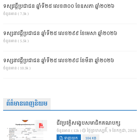
ទស្សវដ្តីប្រជាជន ឆ្នាំទី២៥ លេខ៣០០ ខែឧសភា ឆ្នាំ២០២៦
ចំនួនអាន ( 7.3k )
ទស្សនាវដ្ដីប្រជាជន ឆ្នាំទី២៥ លេខ២៩៩ ខែមេសា ឆ្នាំ២០២៦
ចំនួនអាន ( 5.5k )
ទស្សនាវដ្ដីប្រជាជន ឆ្នាំទី២៥ លេខ២៩៨ ខែមីនា ឆ្នាំ២០២៦
ចំនួនអាន ( 10.3k )
ព័ត៌មានពេញនិយម
ជីវប្រវត្តិសង្ខេបសមាជិកគណបក្ស
ថ្ងៃ​ព្រហស្បតិ៍, 9 ខែ​កក្កដា, 2026
ចំនួនអាន ( 12k )
ទាញយក
104 KB