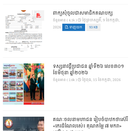
ពាក្យសុំចូលជាសមាជិកគណបក្ស
ថ្ងៃ​ព្រហស្បតិ៍, 9 ខែ​កក្កដា,
ចំនួនអាន ( 4.1k )
2026
ទាញយក
93 KB
ទស្សនាវដ្ដីប្រជាជន ឆ្នាំទី២៦ លេខ៣០១
ខែមិថុនា ឆ្នាំ២០២៦
ថ្ងៃ​ពុធ, 15 ខែ​កក្កដា, 2026
ចំនួនអាន ( 2.6k )
គណៈចលនាមហាជន រៀបចំបាឋកថាស៊េរី
«កេរដំណែលរស់៖ គុណតម្លៃ ៧ មករា»