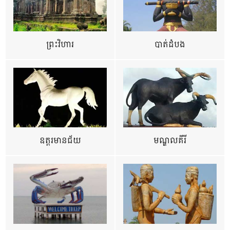
ព្រះវិហារ
បាត់ដំបង
ឧត្ដរមានជ័យ
មណ្ឌលគីរី