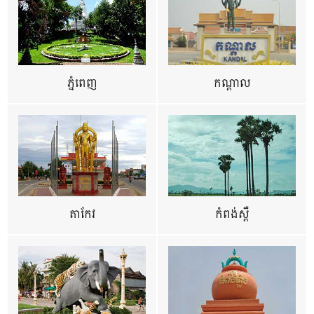
ភ្នំពេញ
កណ្តាល
តាកែវ
កំពង់ស្ពឺ