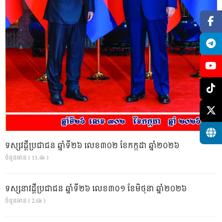
ទស្សវដ្តីប្រជាជន ឆ្នាំទី២៦ លេខ៣០២ ខែកក្កដា ឆ្នាំ២០២៦
ចំនួនអាន ( 11.4k )
ទស្សនាវដ្ដីប្រជាជន ឆ្នាំទី២៦ លេខ៣០១ ខែមិថុនា ឆ្នាំ២០២៦
ចំនួនអាន ( 2.6k )