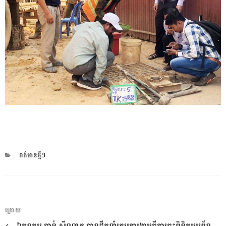
CATEGORIES
ពត៌មានថ្មីៗ
ការ​
អត្ថបទ
ក្រោយ
នាំទិស​
មុន