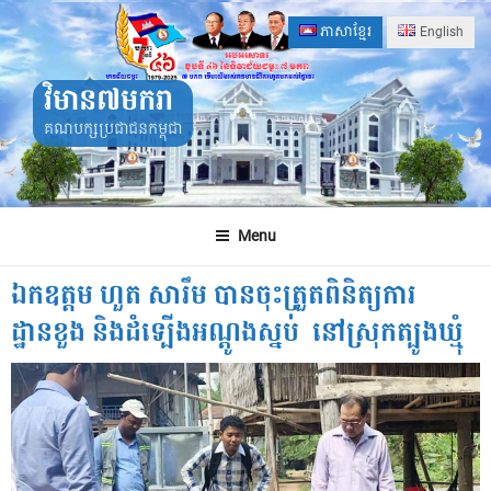
Skip
ភាសាខ្មែរ
English
to
content
វិមាន៧មករា
គណបក្សប្រជាជនកម្ពុជា
Menu
ឯកឧត្តម​ ហួត​ សារឹម បានចុះត្រួតពិនិត្យការ
ដ្ឋានខួង និងដំទ្បេីងអណ្តូង​ស្នប់ ​ នៅស្រុកត្បូងឃ្មុំ​