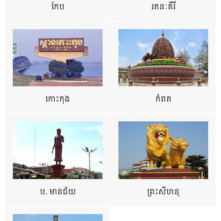
កែប
រតនៈគីរី
កោះកុង
កំពត
ប. មានជ័យ
ព្រះសីហនុ